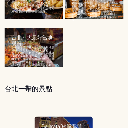
受島上本土文化、同埋 50 年日治
起，好快就會舉世聞名。好多品牌
時期引入嘅日本風格影響，揉合出
由台北巷道小店拓展規模，進駐咗
一系列獨特風味、少有咁混合唔同
東南亞地區，喺不久嘅將嚟仲會進
風格同超有創意嘅嶄新菜餚。...
軍世界各地！一班時尚、挑剔嘅食
客亦吸引咗好多世界頂級廚師嚟到
台北開店，令呢度既美食更加多元
化。...
台北 9 大最好當地
餐廳
到餐廳食嘢，基本上係台北當地居
民嘅日常活動。同西方社會相比，
台北人相對少 D 自己煮飯，而係選
擇出去享用款式又多、又經濟實惠
嘅美食。所以多到數唔到嘅一流餐
廳喺當地應運而生。 好似下面咁
講，個別頂尖餐廳供應嘅菜式好
少，貴精不貴多；部分仲只提供 1...
台北一帶的景點
Bellavita 寶麗廣場