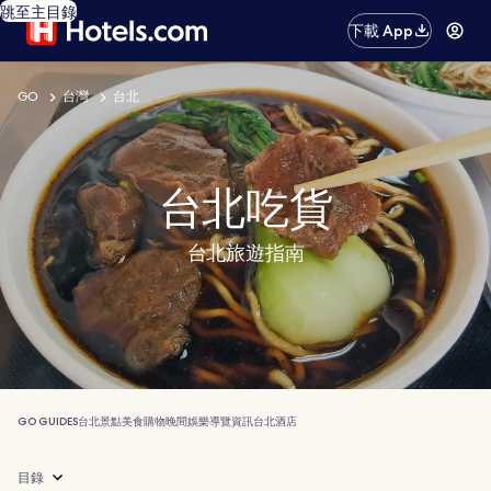
跳至主目錄
下載 App
GO
台灣
台北
台北吃貨
台北旅遊指南
GO GUIDES
台北
景點
美食
購物
晚間娛樂
導覽
資訊
台北酒店
目錄