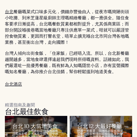
台北
餐廳嘅菜式口味多元化，價錢亦豐儉由人，從夜市嘅簡陋街頭
小吃攤、到米芝蓮星級廚師主理嘅精緻餐廳，都一應俱全。隨住食
客要求日漸提高，台北嘅餐飲質素都相對提升，尤其係商業區；而
部分開設喺後巷嘅當地餐廳只專注供應單一菜式，咁就可以嚴謹管
控食物質素，更因而打響名堂，唔單止擴充喺台北市同台灣各地嘅
業務，甚至衝出台灣，走向國際！
台灣人傾向出街食飯，「住家飯」已經唔入流。所以，台北新餐廳
越開越多，當地食肆選擇遠超我們現時所得嘅資料。話雖如此，我
們嚴選咗一批優秀餐廳，既有鮮為人知嘅隱世小店，亦有蜚聲國際
嘅知名餐廳，為你推介台北佳餚，幫你輕鬆搵到地道美食。
台北酒店
精選指南及趣聞
台北最佳飲食
台北 10 大當地美食
台北 12 大最好餐廳
可想而知，台灣菜好受中國傳統食
經過一番嚴選，我哋喺超級多喺優
品風格影響，尤其系中國大陸中南
質食店裡面整理出呢份台北最好餐
部省份嘅特色更為明顯，但同時亦
廳名單。台灣嘅美食文化急速崛