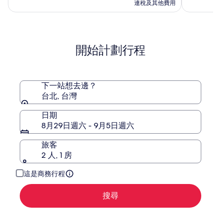
利
10
10
查
連稅及其他費用
亞
分)，
分)，
看
(2209)
西
(1930)
更
篇
篇
多
鐵
評
評
有
飯
開始計劃行程
價
價
關
店
標
準
價
的
下一站想去邊？
詳
台北, 台灣
情。
日期
8月29日週六 - 9月5日週六
旅客
2 人, 1 房
這是商務行程
搜尋