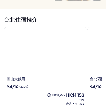
台北住宿推介
圓山大飯店
台北西門索
圓
台
圓山大飯店
台北西門
山
北
9.4
9.6
9.4/10
9.6/10
(2209)
(1
大
西
分
分
飯
門
現
HK$1,153
(滿
(滿
原
HK$1,922
店
索
售
分
分
價
一晚
拉
HK$1,153
為
為
HK$1,922，
合共 HK$1,332