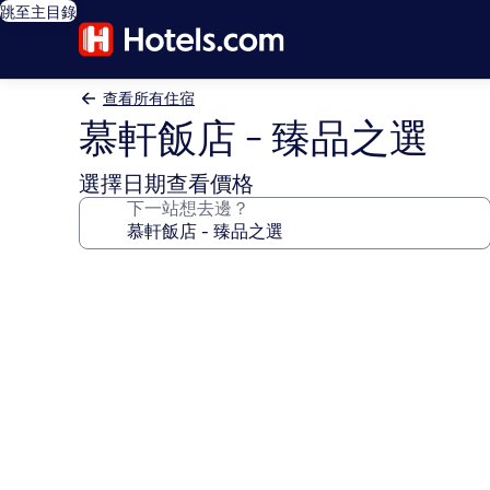
跳至主目錄
查看所有住宿
慕軒飯店 - 臻品之選
選擇日期查看價格
下一站想去邊？
慕
軒
飯
店
-
臻
品