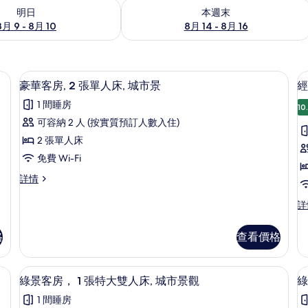
 - 8月 10的可訂空房
查看本週末 8月 14 - 8月 16的可訂空房
明日
本週末
8月 9 - 8月 10
8月 14 - 8月 16
城市景 | 高級寢具、羽絨被、迷你吧、房內夾萬
豪華客房, 2 張單人床, 城市景 | 高
載
5
豪華客房, 2 張單人床, 城市景
經
入
1 間睡房
10
所
可容納 2 人 (按實質預訂人數入住)
有
2 張單人床
豪
免費 Wi-Fi
華
豪
詳情
客
華
房,
房
客
經
詳
房,
典
2
1
2
客
張
格
查看價格
張
房,
單
單
1
人
張
城市景觀 | 高級寢具、羽絨被、迷你吧、房內夾萬
人
綠景客房， 1 張特大雙人床, 城市景觀
載
床,
4
特
綠景客房， 1 張特大雙人床, 城市景觀
綠
床,
城
入
大
1 間睡房
市
雙