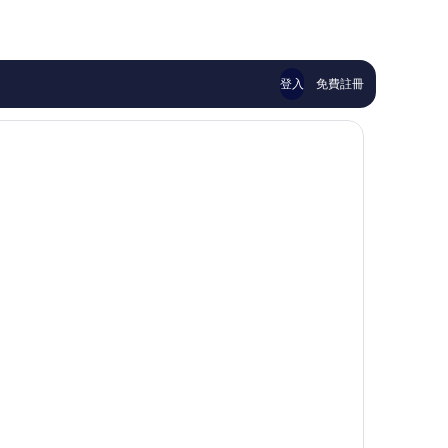
1,595
2,827
則
則
評
評
價
價
篇
篇
登入
免費註冊
評
評
價
價