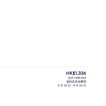
高級寢具、羽絨被、迷你吧、房內夾萬
現
HK$1,336
價
合共 HK$1,543
HK$1,336
連稅及其他費用
羽絨被、迷你吧、房內夾萬
大堂
8 月 25 日 - 8 月 26 日