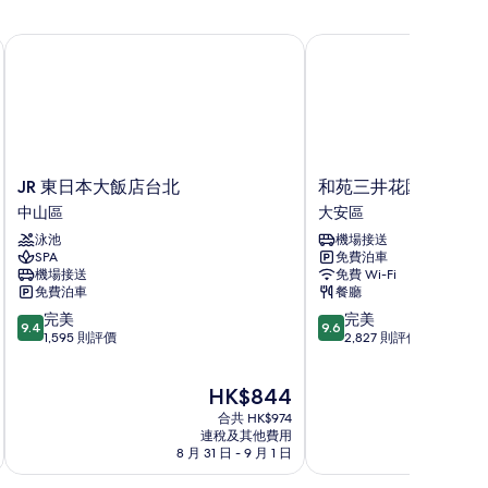
JR 東日本大飯店台北
和苑三井花園飯店台北
JR
和
JR 東日本大飯店台北
和苑三井花園飯店台
東
苑
中山區
大安區
日
三
泳池
機場接送
本
井
SPA
免費泊車
大
花
機場接送
免費 Wi-Fi
飯
園
免費泊車
餐廳
店
飯
9.4
9.6
完美
完美
台
店
9.4
9.6
分
分
1,595 則評價
2,827 則評價
北
台
(滿
(滿
中
北
分
分
山
忠
現
HK$844
為
為
區
孝
售
10
10
合共 HK$974
大
HK$844
分)，
分)，
連稅及其他費用
安
8 月 31 日 - 9 月 1 日
8 
完
完
區
美，
美，