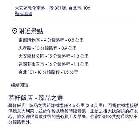
大安區敦化南路一段 331 號, 台北市, 106
顯示地圖
附近景點
東部購物區
- 9 分鐘路程
- 0.8 公里
忠孝路
- 10 分鐘路程
- 0.9 公里
地
大安森林公園
- 15 分鐘路程
- 1.3 公里
建國花市玉市
- 16 分鐘路程
- 1.4 公里
台北 101
- 18 分鐘路程
- 1.5 公里
繼續閱讀
慕軒飯店 - 臻品之選
慕軒飯店 - 臻品之選距離機場僅 4.5 公里 (2.8 英里)，可提供機場接
供應意大利菜，並於午餐及晚餐時段營業，正是之後大快朵頤的好地方！
心。旅客都很喜歡住宿的熱心員工及早餐。住宿距離公共交通站點不遠
分鐘路程外。