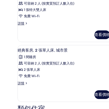
人
所
城
可容納 2 人 (按實質預訂人數入住)
床,
有
市
1 張特大雙人床
景
城
慕
詳
免費 Wi-Fi
市
軒
情
慕
詳情
景
客
軒
的
房，
客
查看價
房，
相
1
1
張
片
張
經典客房, 2 張單人床, 城市
載
2
特
特
經典客房, 2 張單人床, 城市景
入
大
大
1 間睡房
雙
所
雙
人
可容納 2 人 (按實質預訂人數入住)
有
床,
人
2 張單人床
城
經
床,
市
免費 Wi-Fi
典
景
城
經
詳情
觀
客
典
市
詳
房,
客
情
景
查看價
房,
2
觀
2
張
張
類似住宿
的