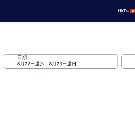
•
HKD
日期