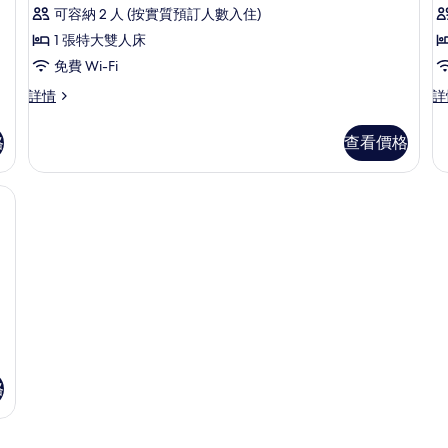
城
所
景
人
可容納 2 人 (按實質預訂人數入住)
市
床
有
詳
床,
1 張特大雙人床
情
城
景
綠
市
免費 Wi-Fi
的
景
景
綠
綠
詳情
詳
詳
相
客
景
景
情
片
房，
客
客
格
查看價格
房，
房
1
2
1
2
張
張
張
景 | 高級寢具、羽絨被、迷你吧、房內夾萬
特
單
特
大
人
大
雙
床,
雙
人
床
城
床,
市
人
城
景
床,
市
觀
景
詳
城
觀
情
市
詳
情
景
格
觀
的