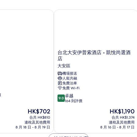
相
台北大安伊普索酒店 - 凱悅尚選酒店
片
台
台北大安伊普索酒店 - 凱悅尚選酒
北
店
大
大安區
安
伊
機場接送
人寵共融
普
免費泊車
索
免費 Wi-Fi
酒
價
9.0
店
卓越
9.0
分
-
164 則評價
(滿
凱
現
現
HK$702
HK$1,190
分
悅
售
售
為
合共 HK$810
尚
合共 HK$1,374
HK$702
HK$1,190
連稅及其他費用
連稅及其他費用
10
選
8 月 18 日 - 8 月 19 日
8 月 16 日 - 8 月 17 日
分)，
酒
卓
店