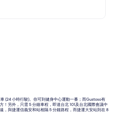
圖
駁車 (24 小時行駛)。你可到健身中心運動一番；而Gustoso有
另外，只需 5 分鐘車程，即達台北 101及台北國際會議中
，與捷運信義安和站相隔 5 分鐘路程，而捷運大安站則在 8