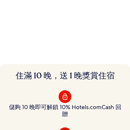
即訂即慳。
住滿 10 晚，送 1 晚獎賞住宿
靈活使用獎賞。
會員預訂數十萬間酒店慳一筆，更可賺取獎賞隨心使
用。
儲夠 10 晚即可解鎖 10% Hotels.comCash 回
贈