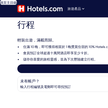
跳至主目錄
旅遊產品
行程
輕裝出遊，滿載而歸。
住滿 10 晚，即可獲得相當於 1 晚獎賞住宿的 10% Hotels.c
會員預訂全球超過十萬間酒店即享至少 9 折。
儲存你喜愛的旅程靈感，並為下次歷險建立行程。
尋找預訂
未有帳戶？
輸入行程編號及電郵即可尋找預訂