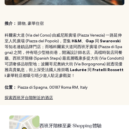
推介：
購物, 豪華住宿
科爾索大道 (Via del Corso) 由威尼斯廣場 (Piazza Venezia) 一路延伸
至人民廣場 (Piazza del Popolo)，雲集
H&M
、
Gap
同
Swarovski
等知名連鎖品牌門店；而喺科爾索大道同西班牙廣場 (Piazza di Spa
gna) 之間，仲有唔少型格街巷，開滿設計師名店、高檔時裝店同餐
廳。西班牙階梯 (Spanish Steps) 最底層嘅康多提大街 (Via Condotti)
可謂奢侈品朝聖地；波爾哥尼奧納大街 (Via Borgognona) 就透現優
雅高貴氣息，街上深受法國人推崇嘅
Ladurée
同
Fratelli Rossett
i
豪華鞋店都吸引唔少遊人駐足參觀架！
位置：
Piazza di Spagna, 00187 Roma RM, Italy
探索西班牙台階附近的酒店
西班牙階梯至豪 Shopping 體驗