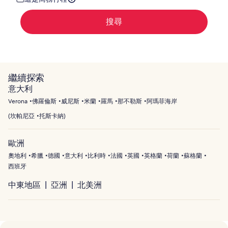
搜尋
繼續探索
意大利
Verona
佛羅倫斯
威尼斯
米蘭
羅馬
那不勒斯
阿瑪菲海岸
(
坎帕尼亞
托斯卡納
)
歐洲
奧地利
希臘
德國
意大利
比利時
法國
英國
英格蘭
荷蘭
蘇格蘭
西班牙
中東地區
亞洲
北美洲