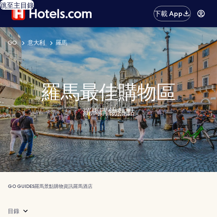
跳至主目錄
下載 App
GO
意大利
羅馬
羅馬最佳購物區
羅馬購物熱點
GO GUIDES
羅馬
景點
購物
資訊
羅馬酒店
目錄