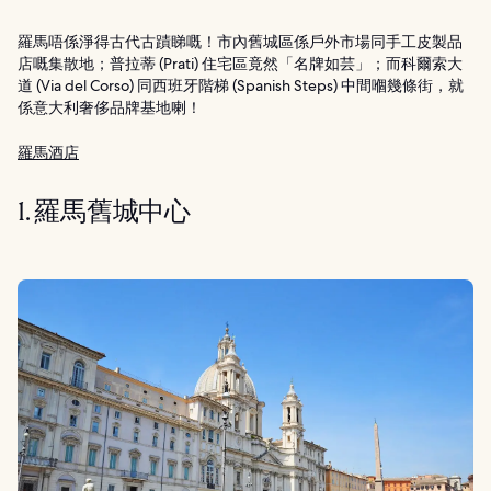
羅馬唔係淨得古代古蹟睇嘅！市內舊城區係戶外市場同手工皮製品
店嘅集散地；普拉蒂 (Prati) 住宅區竟然「名牌如芸」；而科爾索大
道 (Via del Corso) 同西班牙階梯 (Spanish Steps) 中間嗰幾條街，就
係意大利奢侈品牌基地喇！
羅馬酒店
1. 羅馬舊城中心