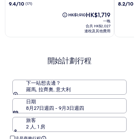
9.4
8.2
9.4/10
8.2/10
(171)
(2
by
馬
分
分
OMNIA
城
現
HK$1,719
(滿
(滿
原
HK$1,910
酒
中
售
分
分
價
一晚
店
營
HK$1,719
為
為
HK$1,910，
合共 HK$2,027
區
10
10
查
連稅及其他費用
分)，
分)，
看
(171)
(2640)
更
篇
篇
多
評
評
有
開始計劃行程
價
價
關
標
準
價
的
下一站想去邊？
詳
羅馬, 拉齊奧, 意大利
情。
日期
8月27日週四 - 9月3日週四
旅客
2 人, 1 房
這是商務行程