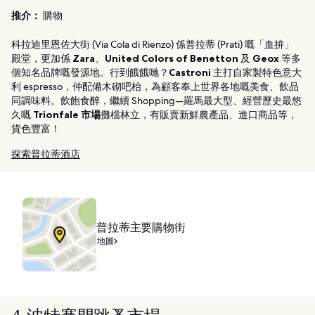
推介：
購物
科拉迪里恩佐大街 (Via Cola di Rienzo) 係普拉蒂 (Prati) 嘅「血拚」
殿堂，更加係
Zara
、
United Colors of Benetton
及
Geox
等多
個知名品牌嘅發源地。行到餓餓哋？
Castroni
主打自家製特色意大
利 espresso，仲配備木砌吧枱，為顧客奉上世界各地嘅美食、飲品
同調味料。飲飽食醉，繼續 Shopping—羅馬最大型、經營歷史最悠
久嘅
Trionfale 市場
攤檔林立，有販賣新鮮農產品、進口商品等，
貨色豐富！
探索普拉蒂酒店
普拉蒂主要購物街
地圖