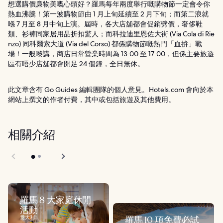
想選購價廉物美嘅心頭好？羅馬每年兩度舉行嘅購物節一定會令你
熱血沸騰！第一波購物節由 1 月上旬延續至 2 月下旬；而第二浪就
喺 7 月至 8 月中旬上演。屆時，各大店舖都會促銷劈價，奢侈鞋
類、衫褲同家居用品折扣驚人；而科拉迪里恩佐大街 (Via Cola di Rie
nzo) 同科爾索大道 (Via del Corso) 都係購物節嘅熱門「血拚」戰
場！一般嚟講，商店日常營業時間為 13:00 至 17:00，但係主要旅遊
區有唔少店舖都會開足 24 個鐘，全日無休。
此文章含有 Go Guides 編輯團隊的個人意見。Hotels.com 會向於本
網站上撰文的作者付費，其中或包括旅遊及其他費用。
相關介紹
羅馬 8 大家庭休閒
活動
意大利
羅馬 10 項免費必試