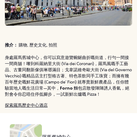
推介：
購物, 歷史文化, 拍照
身處羅馬舊城中心，你可以寫意遊覽蜿蜒曲折嘅街道，行勻一間接
一間商舖！嚟到科羅納里大街 (Via dei Coronari)，羅馬風嘅手工藝
品、古董同翻新傢俱琳瑯滿目；戈韋諾維奇歐大街 (Via del Governo
Vecchio) 嘅精品店主打型格古著、特色茶飲同手工珠寶；而擁有幾
百年歷史嘅鮮花廣場 (Campo de’ Fiori) 就專賣新鮮農產品，任你體
驗當地人嘅生活日常—其中，
Forno
麵包店散發陣陣誘人香氣，絕
對會令你忍唔住停低腳步，一試新鮮出爐嘅 Pizza！
探索羅馬歷史中心酒店