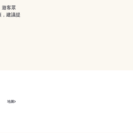
，遊客眾
頂，建議提
地圖