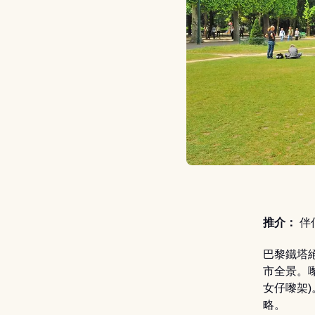
推介：
伴侶
巴黎鐵塔
市全景。
女仔嚟架)
略。