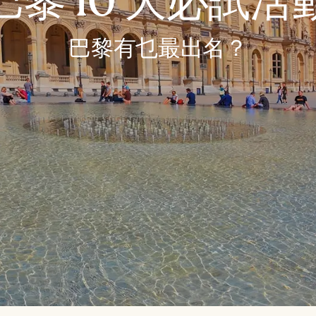
巴黎 10 大必試活
巴黎有乜最出名？