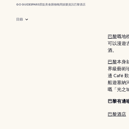
GO GUIDES
PARIS
景點
美食
購物
晚間娛樂
資訊
巴黎酒店
目錄
巴黎
嘅地
可以漫遊古
酒。
巴黎
本身
界級藝術
邊 Caf
船遊塞納
嘅「光之
巴黎有邊
巴黎酒店