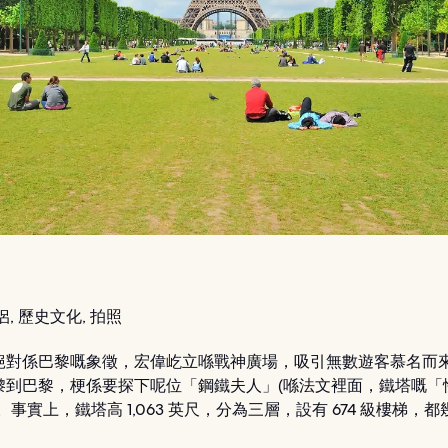
, 歷史文化, 拍照
絕對係巴黎嘅象徵，宏偉屹立喺戰神廣場，吸引無數遊客慕名而
嚟到巴黎，梗係要探下呢位「鋼鐵夫人」(喺法文裡面，鐵塔嘅「
。事實上，鐵塔高 1,063 英尺，分為三層，設有 674 級樓梯，