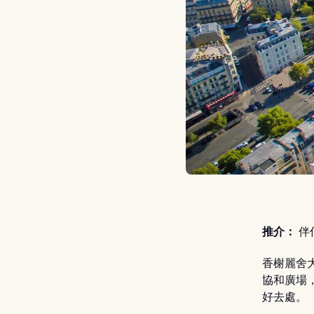
推介：
伴侶
香榭麗舍
協和廣場，
好去處。