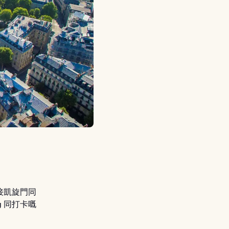
接凱旋門同
g 同打卡嘅