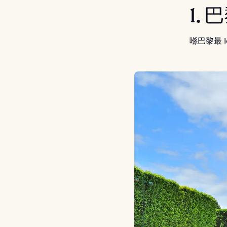
1.
喺巴黎最 I