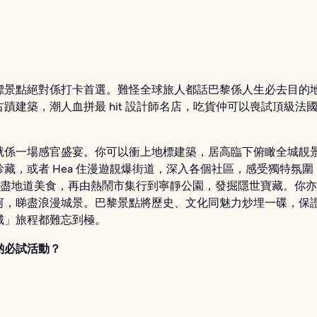
標景點絕對係打卡首選。難怪全球旅人都話巴黎係人生必去目的
蹟建築，潮人血拼最 hit 設計師名店，吃貨仲可以喪試頂級法
就係一場感官盛宴。你可以衝上地標建築，居高臨下俯瞰全城靚
珍藏，或者 Hea 住漫遊靚爆街道，深入各個社區，感受獨特氛圍
é 歎盡地道美食，再由熱鬧市集行到寧靜公園，發掘隱世寶藏。你
河，睇盡浪漫城景。巴黎景點將歷史、文化同魅力炒埋一碟，保
城」旅程都難忘到極。
啲必試活動？