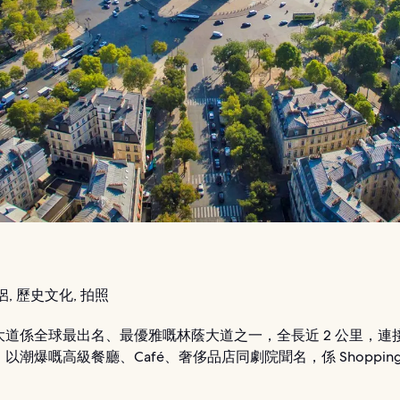
, 歷史文化, 拍照
大道係全球最出名、最優雅嘅林蔭大道之一，全長近 2 公里，連
以潮爆嘅高級餐廳、Café、奢侈品店同劇院聞名，係 Shoppin