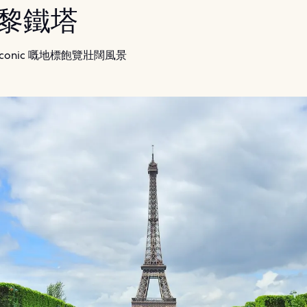
 巴黎鐵塔
conic 嘅地標飽覽壯闊風景