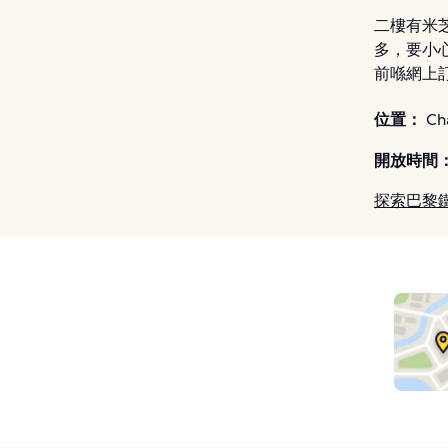
二樓有米
多，要小心
前喺網上
位置：
Cha
開放時間
探索巴黎