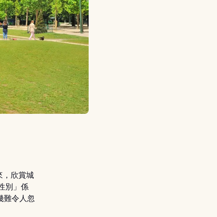
來，欣賞城
性別」係
都幾難令人忽