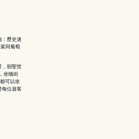
地：歷史迷
國菜同葡萄
景，朝聖世
，坐喺街
亦都可以坐
證每位遊客