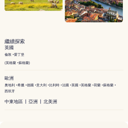
繼續探索
英國
倫敦
愛丁堡
(
英格蘭
蘇格蘭
)
歐洲
奧地利
希臘
德國
意大利
比利時
法國
英國
英格蘭
荷蘭
蘇格蘭
西班牙
中東地區
亞洲
北美洲