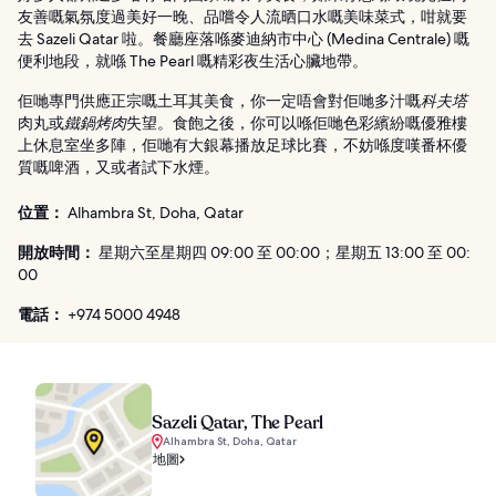
友善嘅氣氛度過美好一晚、品嚐令人流晒口水嘅美味菜式，咁就要
去 Sazeli Qatar 啦。餐廳座落喺麥迪納市中心 (Medina Centrale) 嘅
便利地段，就喺 The Pearl 嘅精彩夜生活心臟地帶。
佢哋專門供應正宗嘅土耳其美食，你一定唔會對佢哋多汁嘅
科夫塔
肉丸或
鐵鍋烤肉
失望。食飽之後，你可以喺佢哋色彩繽紛嘅優雅樓
上休息室坐多陣，佢哋有大銀幕播放足球比賽，不妨喺度嘆番杯優
質嘅啤酒，又或者試下水煙。
位置：
Alhambra St, Doha, Qatar
開放時間：
星期六至星期四 09:00 至 00:00；星期五 13:00 至 00:
00
電話：
+974 5000 4948
Sazeli Qatar, The Pearl
Alhambra St, Doha, Qatar
地圖