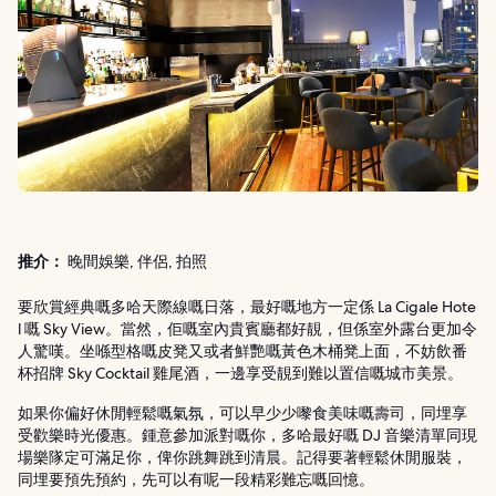
推介：
晚間娛樂, 伴侶, 拍照
要欣賞經典嘅多哈天際線嘅日落，最好嘅地方一定係 La Cigale Hote
l 嘅 Sky View。當然，佢嘅室內貴賓廳都好靚，但係室外露台更加令
人驚嘆。坐喺型格嘅皮凳又或者鮮艷嘅黃色木桶凳上面，不妨飲番
杯招牌 Sky Cocktail 雞尾酒，一邊享受靚到難以置信嘅城市美景。
如果你偏好休閒輕鬆嘅氣氛，可以早少少嚟食美味嘅壽司，同埋享
受歡樂時光優惠。鍾意參加派對嘅你，多哈最好嘅 DJ 音樂清單同現
場樂隊定可滿足你，俾你跳舞跳到清晨。記得要著輕鬆休閒服裝，
同埋要預先預約，先可以有呢一段精彩難忘嘅回憶。