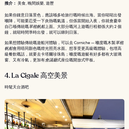
推介：
美食, 晚間娛樂, 遊歷
如果你鍾意日落景色，應該喺多哈旅行嘅時候出海。當你啱啱出發
嗰陣，可能要忍受一下炎熱嘅氣溫，但係當開始入夜，你就會慶幸
自己喺傳統嘅
單桅帆船
上面。大部分嘅河上遊嘅行程都係大約 2 個
鐘，就啱時間準時出發，就可以睇到日落。
如果想體驗傳統嘅遊船河體驗，可以去 Corniche — 嗰度嘅木製
單桅
帆船
會用唔同顏色嘅燈光照亮水面。想享受更高級嘅體驗，包埋高
級餐飲嘅話，就要去卡塔爾珍珠島；嗰度嘅遊艇有好多都有大玻璃
窗、又有冷氣，更加有
會議廳
式座位嘅開放式甲板。
4. La Cigale 高空美景
時髦天台酒吧