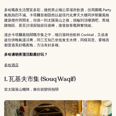
多哈嘅夜生活豐富多彩，雖然禁止喺公眾場所飲酒，但周圍嘅 Party
氣氛熱烈不減。卡塔爾首都固然以超現代化摩天大樓同伊斯蘭風格
建築傑作而聞名，但係一到太陽落山之後，就輪到頂樓酒吧、舊城
購物區、甚至沙漠探險節目接棒，激發旅客嘅興奮情緒。
漫步卡塔爾最熱鬧嘅市集之中，喺日落時份飲杯 Cocktail，又或者
趁住傍晚氣溫涼爽，同三五知己坐低食支水煙，同樣寫意。要喺首
都度過美好嘅夜晚，方法有好多種。
多哈邊啲夜蒲活動最好玩？
多哈酒店
1. 瓦基夫市集 (Souq Waqif)
當太陽落山嗰陣，條街就變得熱鬧