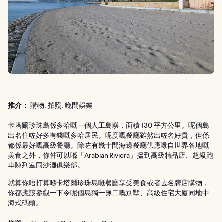
推介：
購物, 拍照, 晚間娛樂
卡塔爾珍珠島係多哈嘅一個人工島嶼，面積 130 平方公里。呢個島
出名住咗好多有錢嘅多哈居民。呢度嘅餐廳雖然出咗名好貴，但係
都係最好嘅高級餐廳。除咗有幾十間海邊餐廳供應嚟自世界各地嘅
美食之外，你仲可以喺「Arabian Riviera」搵到高級精品店、超級跑
車陳列室同沙灘俱樂部。
就算你唔打算喺卡塔爾珍珠島嘅餐廳享受美食或者去名牌店購物，
你都應該參觀一下令呢個島獨一無二嘅別墅、高級住宅大廈同地中
海式碼頭。