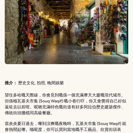
推介：
歷史文化, 拍照, 晚間娛樂
望住多哈嘅天際線，你會見到嘅係一個充滿摩天大廈嘅現代城市。
但係喺瓦基夫市集 (Souq Waqif) 嘅小巷行吓，你又會覺得自己好似
返咗去以前咁。呢啲充滿特色嘅街道有好多阿拉伯歷史建築傑作、
傳統街頭攤檔同高級餐廳。
當炎炎夏日過去，嚟到涼爽嘅夜晚時，瓦基夫市集 (Souq Waqif) 就
會熱鬧起嚟。喺呢度，你可以買到當地嘅手工藝品、欣賞街頭表