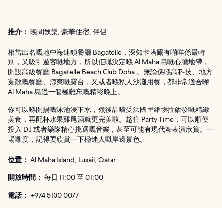
推介：
晚間娛樂, 豪華住宿, 伴侶
相當出名嘅地中海連鎖餐廳 Bagatelle，深知卡塔爾有啲咩係最特
別，又吸引遊客嘅地方，所以佢哋決定喺 Al Maha 島嘅心臟地帶，
開設高級餐廳 Bagatelle Beach Club Doha 。無論係喺高科技、地方
寬敞嘅餐廳、涼爽嘅露台，又或者喺私人沙灘用餐，都非常適合嚟
Al Maha 島過一個極難忘嘅精彩晚上。
你可以喺開揚嘅泳池浸下水，然後品嚐受法國里維埃拉啟發嘅精緻
美食，再配杯水果雞尾酒就更完美啦。趁住 Party Time，可以順便
投入 DJ 或者樂隊精心挑選嘅音樂，甚至可能有現代舞表演欣賞。一
場嚟度，記得要欣賞一下極迷人嘅岸邊景色。
位置：
Al Maha Island, Lusail, Qatar
開放時間：
每日 11:00 至 01:00
電話：
+974 5100 0077