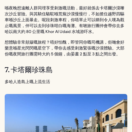
喺夜晚想遠離人群同埋享受刺激嘅活動，最好就係去卡塔爾沙漠嚟
次沙丘冒險。與其騎住駱駝喺荒蕪沙漠慢慢行，不如揸住越野四驅
車喺沙丘上面暴走。呢段刺激車程，你唔單止可以睇到令人嘆為觀
止嘅風景，仲可以去到珍珠咁白嘅海灘。有啲旅行團仲會帶你去多
哈以南大約 80 公里嘅 Khor Al Udaid 水域游吓水。
想體驗非常顛簸嘅旅程？唔好怕醜，即管同你嘅司機講，佢哋會好
樂意喺星光閃閃嘅星空下，帶你去感受刺激緊張嘅沙漠體驗。大部
份嘅夜間旅行團需時大約 5 個鐘，由晏晝 2 點至 3 點之間出發。
7. 卡塔爾珍珠島
多哈人造島上嘅上流生活