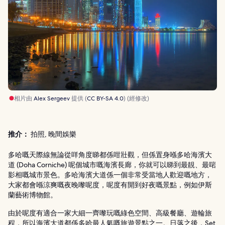
相片由
Alex Sergeev
提供 (
CC BY-SA 4.0
) (經修改)
推介：
拍照, 晚間娛樂
多哈嘅天際線無論從咩角度睇都係咁壯觀，但係置身喺多哈海濱大
道 (Doha Corniche) 呢個城市嘅海濱長廊，你就可以睇到最靚、最啱
影相嘅城市景色。多哈海濱大道係一個非常受當地人歡迎嘅地方，
大家都會喺涼爽嘅夜晚嚟呢度，呢度有開到好夜嘅景點，例如伊斯
蘭藝術博物館。
由於呢度有適合一家大細一齊嚟玩嘅綠色空間、高級餐廳、遊輪旅
程，所以海濱大道都係多哈最人氣嘅旅遊景點之一。日落之後，Set