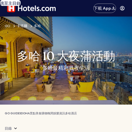
跳至主目錄
下載 App
GO
卡塔爾
多哈
多哈 10 大夜蒲活動
多哈最精彩嘅夜生活
GO GUIDES
DOHA
景點
美食
購物
晚間娛樂
資訊
多哈酒店
目錄