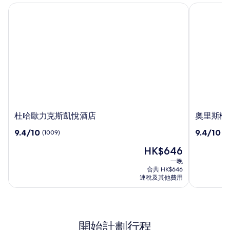
杜哈歐力克斯凱悅酒店
奧里斯機場
杜
奧
杜哈歐力克斯凱悅酒店
奧里斯機
哈
里
9.4
9.4
9.4/10
9.4/10
(1009)
(1
歐
斯
分
分
力
機
現
HK$646
(滿
(滿
克
場
售
分
分
一晚
斯
酒
HK$646
為
為
合共 HK$646
凱
店
10
10
連稅及其他費用
悅
分)，
分)，
酒
(1009)
(1250)
篇
篇
店
評
評
開始計劃行程
價
價