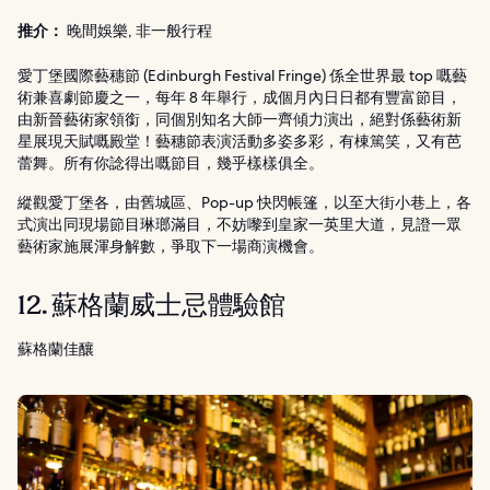
推介：
晚間娛樂, 非一般行程
愛丁堡國際藝穗節 (Edinburgh Festival Fringe) 係全世界最 top 嘅藝
術兼喜劇節慶之一，每年 8 年舉行，成個月內日日都有豐富節目，
由新晉藝術家領銜，同個別知名大師一齊傾力演出，絕對係藝術新
星展現天賦嘅殿堂！藝穗節表演活動多姿多彩，有棟篤笑，又有芭
蕾舞。所有你諗得出嘅節目，幾乎樣樣俱全。
縱觀愛丁堡各，由舊城區、Pop-up 快閃帳篷，以至大街小巷上，各
式演出同現場節目琳瑯滿目，不妨嚟到皇家一英里大道，見證一眾
藝術家施展渾身解數，爭取下一場商演機會。
12. 蘇格蘭威士忌體驗館
蘇格蘭佳釀