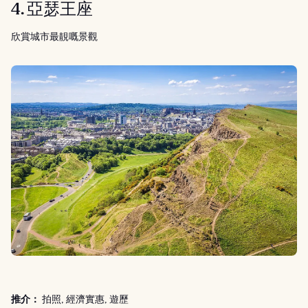
4. 亞瑟王座
欣賞城市最靚嘅景觀
推介：
拍照, 經濟實惠, 遊歷