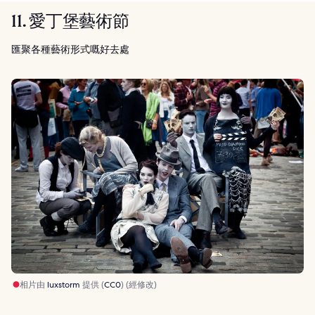
11. 愛丁堡藝術節
匯聚各種藝術形式嘅好去處
相片由
luxstorm
提供 (
CC0
) (經修改)