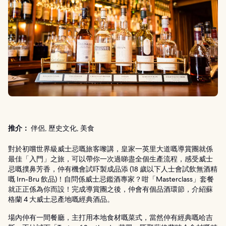
推介：
伴侶, 歷史文化, 美食
對於初嚐世界級威士忌嘅旅客嚟講，皇家一英里大道嘅導賞團就係
最佳「入門」之旅，可以帶你一次過睇盡全個生產流程，感受威士
忌嘅撲鼻芳香，仲有機會試吓製成品添 (18 歲以下人士會試飲無酒精
嘅 Irn-Bru 飲品)！自問係威士忌鑑酒專家？咁「Masterclass」套餐
就正正係為你而設！完成導賞團之後，仲會有個品酒環節，介紹蘇
格蘭 4 大威士忌產地嘅經典酒品。
場內仲有一間餐廳，主打用本地食材嘅菜式，當然仲有經典嘅哈吉