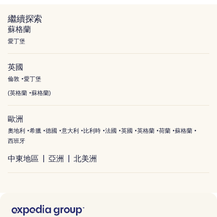
繼續探索
蘇格蘭
愛丁堡
英國
倫敦
愛丁堡
(
英格蘭
蘇格蘭
)
歐洲
奧地利
希臘
德國
意大利
比利時
法國
英國
英格蘭
荷蘭
蘇格蘭
西班牙
中東地區
亞洲
北美洲