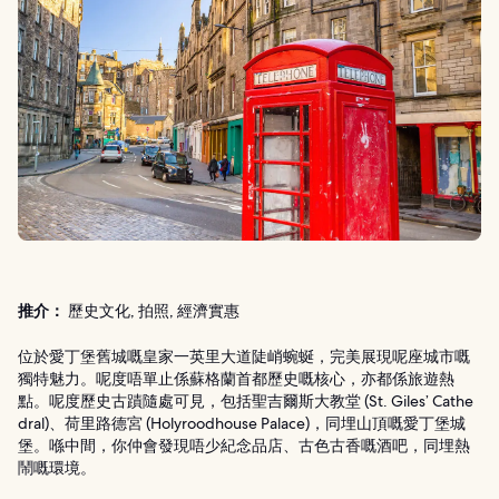
推介：
歷史文化, 拍照, 經濟實惠
位於愛丁堡舊城嘅皇家一英里大道陡峭蜿蜒，完美展現呢座城市嘅
獨特魅力。呢度唔單止係蘇格蘭首都歷史嘅核心，亦都係旅遊熱
點。呢度歷史古蹟隨處可見，包括聖吉爾斯大教堂 (St. Giles’ Cathe
dral)、荷里路德宮 (Holyroodhouse Palace)，同埋山頂嘅愛丁堡城
堡。喺中間，你仲會發現唔少紀念品店、古色古香嘅酒吧，同埋熱
鬧嘅環境。