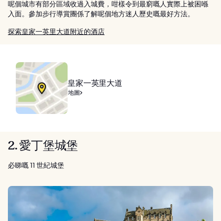
呢個城市有部分區域收過入城費，咁樣令到最窮嘅人實際上被困喺
入面。參加步行導賞團係了解呢個地方迷人歷史嘅最好方法。
探索皇家一英里大道附近的酒店
皇家一英里大道
地圖
2. 愛丁堡城堡
必睇嘅 11 世紀城堡