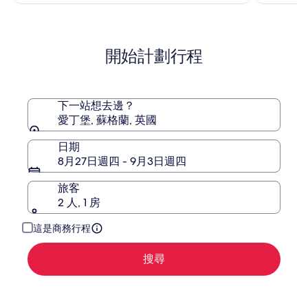
日
點
分)，
分)，
酒
(1514)
A
(1695)
篇
篇
店
酒
評
評
IHG
店
開始計劃行程
價
價
旗
下
酒
店
下一站想去邊？
愛丁堡, 蘇格蘭, 英國
日期
8月27日週四 - 9月3日週四
旅客
2 人, 1 房
這是商務行程
搜尋