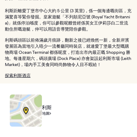
利斯距離愛丁堡市中心大約 5 公里 (3 英里)，係一個海邊嘅街區，充
滿驚喜等緊你發掘。皇家遊艇「不列顛尼亞號 (Royal Yacht Britanni
a)」就係停泊喺度，你可以參觀呢艘曾經係英女王伊莉莎白二世流
動住所嘅遊艇，仲可以用語音導覽陪你參觀。
利斯碼頭區以前佈滿歲月痕跡，翻新之後已經煥然一新，全新岸濱
發展區為當地引入唔少一流餐廳同時裝店，就連愛丁堡最大型嘅購
物商場 Ocean Terminal 都係呢度，打造出市內最正嘅 Shopping 勝
地。每逢星期六，碼頭廣場 (Dock Place) 亦會架設起利斯市場 (Leith
Market)，場內手工美食同時尚飾物令人目不暇給！
探索利斯酒店
利斯
地圖