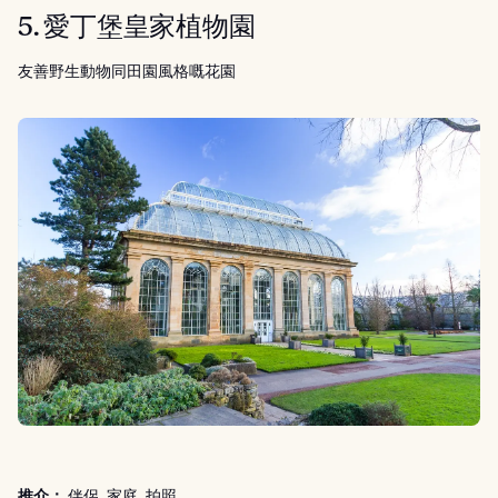
5. 愛丁堡皇家植物園
友善野生動物同田園風格嘅花園
推介：
伴侶, 家庭, 拍照