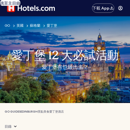
跳至主目錄
下載 App
GO
英國
蘇格蘭
愛丁堡
愛丁堡 12 大必試活動
愛丁堡有乜最出名？
GO GUIDES
EDINBURGH
景點
美食
愛丁堡酒店
目錄