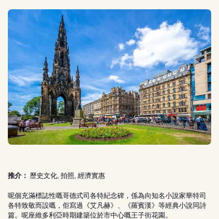
推介：
歷史文化, 拍照, 經濟實惠
呢個充滿標誌性嘅哥德式司各特紀念碑，係為向知名小說家華特司
各特致敬而設嘅，佢寫過《艾凡赫》、《羅賓漢》等經典小說同詩
篇。呢座維多利亞時期建築位於市中心嘅王子街花園。