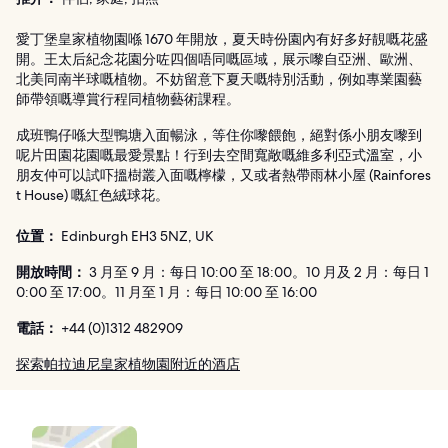
愛丁堡皇家植物園喺 1670 年開放，夏天時份園內有好多好靚嘅花盛
開。王太后紀念花園分咗四個唔同嘅區域，展示嚟自亞洲、歐洲、
北美同南半球嘅植物。不妨留意下夏天嘅特別活動，例如專業園藝
師帶領嘅導賞行程同植物藝術課程。
成班鴨仔喺大型鴨塘入面暢泳，等住你嚟餵飽，絕對係小朋友嚟到
呢片田園花園嘅最愛景點！行到去空間寬敞嘅維多利亞式溫室，小
朋友仲可以試吓搵樹叢入面嘅檸檬，又或者熱帶雨林小屋 (Rainfores
t House) 嘅紅色絨球花。
位置：
Edinburgh EH3 5NZ, UK
開放時間：
3 月至 9 月：每日 10:00 至 18:00。10 月及 2 月：每日 1
0:00 至 17:00。11 月至 1 月：每日 10:00 至 16:00
電話：
+44 (0)1312 482909
探索帕拉迪尼皇家植物園附近的酒店