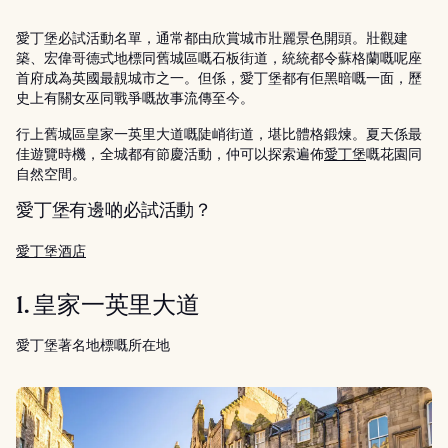
愛丁堡必試活動名單，通常都由欣賞城市壯麗景色開頭。壯觀建
築、宏偉哥德式地標同舊城區嘅石板街道，統統都令蘇格蘭嘅呢座
首府成為英國最靚城市之一。但係，愛丁堡都有佢黑暗嘅一面，歷
史上有關女巫同戰爭嘅故事流傳至今。
行上舊城區皇家一英里大道嘅陡峭街道，堪比體格鍛煉。夏天係最
佳遊覽時機，全城都有節慶活動，仲可以探索遍佈
愛丁堡
嘅花園同
自然空間。
愛丁堡有邊啲必試活動？
愛丁堡酒店
1. 皇家一英里大道
愛丁堡著名地標嘅所在地