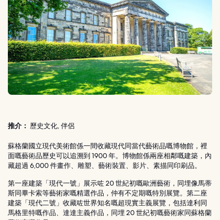
推介：
歷史文化, 伴侶
蘇格蘭國立現代美術館係一間收藏現代同當代藝術品嘅博物館，裡
面嘅藝術品歷史可以追溯到 1900 年。博物館係兩座相鄰嘅建築，內
藏超過 6,000 件畫作、雕塑、藝術裝置、影片、素描同印刷品。
第一座建築「現代一號」展示咗 20 世紀初嘅歐洲藝術，同埋像馬蒂
斯同畢卡索等藝術家嘅精選作品，仲有不定期嘅特別展覽。第二座
建築「現代二號」收藏咗世界知名嘅超現實主義展覽，包括達利同
馬格里特嘅作品、達達主義作品，同埋 20 世紀初嘅藝術家同蘇格蘭