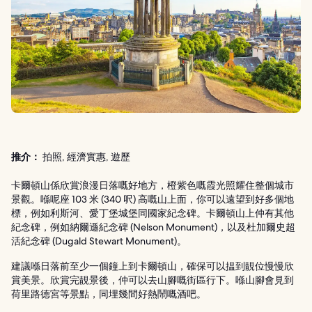
推介：
拍照, 經濟實惠, 遊歷
卡爾頓山係欣賞浪漫日落嘅好地方，橙紫色嘅霞光照耀住整個城市
景觀。喺呢座 103 米 (340 呎) 高嘅山上面，你可以遠望到好多個地
標，例如利斯河、愛丁堡城堡同國家紀念碑。卡爾頓山上仲有其他
紀念碑，例如納爾遜紀念碑 (Nelson Monument)，以及杜加爾史超
活紀念碑 (Dugald Stewart Monument)。
建議喺日落前至少一個鐘上到卡爾頓山，確保可以揾到靚位慢慢欣
賞美景。欣賞完靚景後，仲可以去山腳嘅街區行下。喺山腳會見到
荷里路德宮等景點，同埋幾間好熱鬧嘅酒吧。