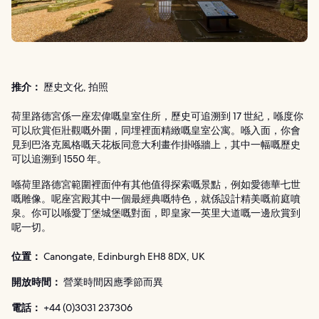
推介：
歷史文化, 拍照
荷里路德宮係一座宏偉嘅皇室住所，歷史可追溯到 17 世紀，喺度你
可以欣賞佢壯觀嘅外圍，同埋裡面精緻嘅皇室公寓。喺入面，你會
見到巴洛克風格嘅天花板同意大利畫作掛喺牆上，其中一幅嘅歷史
可以追溯到 1550 年。
喺荷里路德宮範圍裡面仲有其他值得探索嘅景點，例如愛德華七世
嘅雕像。呢座宮殿其中一個最經典嘅特色，就係設計精美嘅前庭噴
泉。你可以喺愛丁堡城堡嘅對面，即皇家一英里大道嘅一邊欣賞到
呢一切。
位置：
Canongate, Edinburgh EH8 8DX, UK
開放時間：
營業時間因應季節而異
電話：
+44 (0)3031 237306