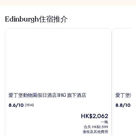
Edinburgh住宿推介
愛丁堡動物園假日酒店 IHG 旗下酒店
愛丁堡海馬
愛
愛
愛丁堡動物園假日酒店 IHG 旗下酒店
愛丁堡海
丁
丁
8.6
8.8
8.6/10
8.8/10
(1514)
(1
堡
堡
分
分
動
海
現
HK$2,062
(滿
(滿
物
馬
售
分
分
一晚
園
凱
HK$2,062
為
為
合共 HK$2,599
假
特
10
10
連稅及其他費用