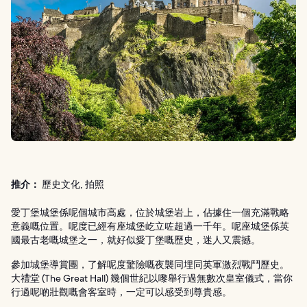
推介：
歷史文化, 拍照
愛丁堡城堡係呢個城市高處，位於城堡岩上，佔據住一個充滿戰略
意義嘅位置。呢度已經有座城堡屹立咗超過一千年。呢座城堡係英
國最古老嘅城堡之一，就好似愛丁堡嘅歷史，迷人又震撼。
參加城堡導賞團，了解呢度驚險嘅夜襲同埋同英軍激烈戰鬥歷史。
大禮堂 (The Great Hall) 幾個世紀以嚟舉行過無數次皇室儀式，當你
行過呢啲壯觀嘅會客室時，一定可以感受到尊貴感。