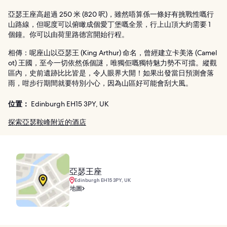
亞瑟王座高超過 250 米 (820 呎)，雖然唔算係一條好有挑戰性嘅行
山路線，但呢度可以俯瞰成個愛丁堡嘅全景，行上山頂大約需要 1
個鐘。你可以由荷里路德宮開始行程。
相傳：呢座山以亞瑟王 (King Arthur) 命名，曾經建立卡美洛 (Camel
ot) 王國，至今一切依然係個謎，唯獨佢嘅獨特魅力勢不可擋。縱觀
區內，史前遺跡比比皆是，令人眼界大開！如果出發當日預測會落
雨，咁步行期間就要特別小心，因為山區好可能會刮大風。
位置：
Edinburgh EH15 3PY, UK
探索亞瑟鞍峰附近的酒店
亞瑟王座
Edinburgh EH15 3PY, UK
地圖