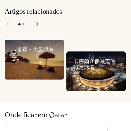
Artigos relacionados
卡塔爾 6 大最靚海
灘
Qatar
卡塔爾 8 個最宏偉
嘅足球場
Qatar
Onde ficar em Qatar
杜哈歐力克斯凱悅酒店
奧里斯機場