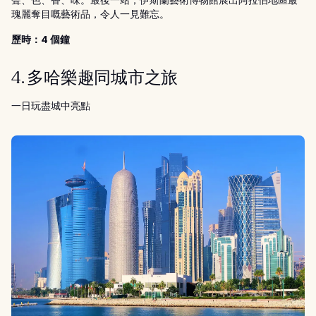
聲、色、香、味。最後一站，伊斯蘭藝術博物館展出阿拉伯地區最
瑰麗奪目嘅藝術品，令人一見難忘。
歷時：4 個鐘
4. 多哈樂趣同城市之旅
一日玩盡城中亮點