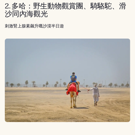
2. 多哈：野生動物觀賞團、騎駱駝、滑
沙同內海觀光
刺激腎上腺素飆升嘅沙漠半日遊