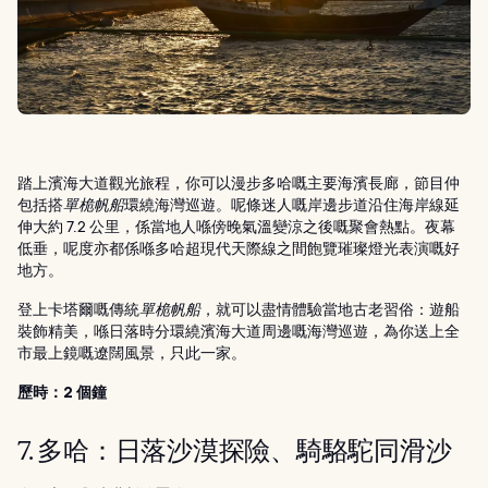
踏上濱海大道觀光旅程，你可以漫步多哈嘅主要海濱長廊，節目仲
包括搭
單桅帆船
環繞海灣巡遊。呢條迷人嘅岸邊步道沿住海岸線延
伸大約 7.2 公里，係當地人喺傍晚氣溫變涼之後嘅聚會熱點。夜幕
低垂，呢度亦都係喺多哈超現代天際線之間飽覽璀璨燈光表演嘅好
地方。
登上卡塔爾嘅傳統
單桅帆船
，就可以盡情體驗當地古老習俗：遊船
裝飾精美，喺日落時分環繞濱海大道周邊嘅海灣巡遊，為你送上全
市最上鏡嘅遼闊風景，只此一家。
歷時：2 個鐘
7. 多哈：日落沙漠探險、騎駱駝同滑沙