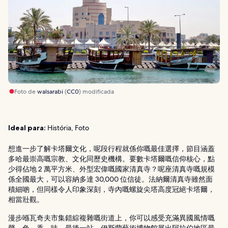
Foto de
walsarabi
(
CC0
) modificada
Ideal para:
História, Foto
想進一步了解卡塔爾文化，呢段行程就係你嘅最佳選擇，節目涵蓋
多哈最崇高嘅宗教、文化同歷史機構。要數卡塔爾嘅信仰核心，點
少得佔地 2 萬平方米、外型宏偉嘅國家清真寺？呢座清真寺嘅規模
係全國最大，可以容納多達 30,000 位信徒。法納爾清真寺雖然面
積細啲，但同樣令人印象深刻，寺內嘅螺旋尖塔高度冠絕卡塔爾，
相當壯觀。
漫步喺瓦奇夫市集錯綜複雜嘅街道上，你可以感受充滿異國風情嘅