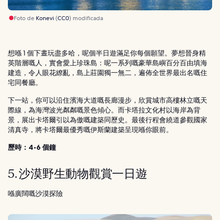
Foto de
Konevi
(
CC0
) modificada
想喺 1 個下晝玩盡多哈，呢個半日遊滿足你每個願望。夢想晉身精
英階層嘅人，實會愛上珍珠島：呢一系列嘅豪華島嶼百分百由填海
建造，令人眼花繚亂，島上莊園獨一無二，遍佈全世界最出名嘅住
宅同餐廳。
下一站，你可以沿住濱海大道嘅長廊漫步，欣賞城市高樓林立嘅天
際線，為海灣波光粼粼嘅景色傾心。而卡塔拉文化村以海岸為背
景，展出卡塔爾引以為傲嘅建築同歷史。最後行程會繞道參觀國家
清真寺，將卡塔爾最優秀嘅伊斯蘭建築呈現喺你眼前。
歷時：4-6 個鐘
5. 沙漠野生動物觀賞一日遊
喺廣闊嘅沙漠探險