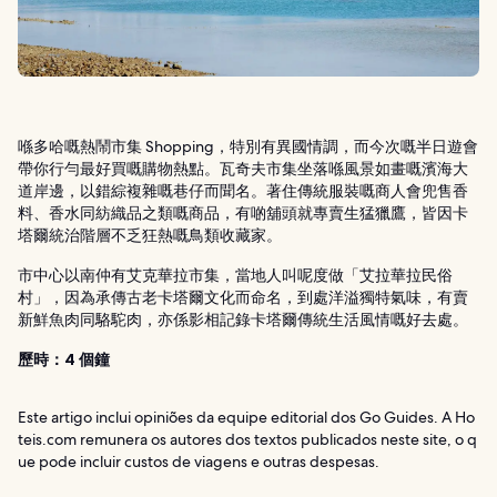
喺多哈嘅熱鬧市集 Shopping，特別有異國情調，而今次嘅半日遊會
帶你行勻最好買嘅購物熱點。瓦奇夫市集坐落喺風景如畫嘅濱海大
道岸邊，以錯綜複雜嘅巷仔而聞名。著住傳統服裝嘅商人會兜售香
料、香水同紡織品之類嘅商品，有啲舖頭就專賣生猛獵鷹，皆因卡
塔爾統治階層不乏狂熱嘅鳥類收藏家。
市中心以南仲有艾克華拉市集，當地人叫呢度做「艾拉華拉民俗
村」，因為承傳古老卡塔爾文化而命名，到處洋溢獨特氣味，有賣
新鮮魚肉同駱駝肉，亦係影相記錄卡塔爾傳統生活風情嘅好去處。
歷時：4 個鐘
Este artigo inclui opiniões da equipe editorial dos Go Guides. A Ho
teis.com remunera os autores dos textos publicados neste site, o q
ue pode incluir custos de viagens e outras despesas.