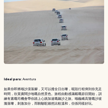
Ideal para:
Aventura
如果你即將喺沙漠落腳，又可以撥全日出嚟，呢段行程俾到你充足
時間，欣賞廣闊沙地嘅自然景色。旅程由動感滿載嘅節目開始，訓
練有素嘅司機會帶你踏上心跳加速嘅飆沙之旅。喺巍峨高聳嘅沙坡
瀡落嚟，刺激加分，而騎駱駝雖然比較溫和，但係同樣好玩。