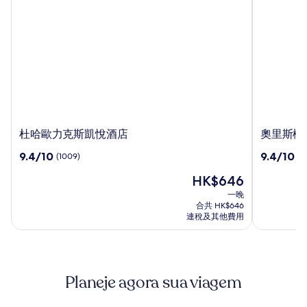
杜
奧
杜哈歐力克斯凱悅酒店
奧里斯機
哈
里
9.4
9.4
9.4/10
9.4/10
(1009)
(1
歐
斯
分
分
力
機
現
HK$646
(滿
(滿
克
場
售
分
分
一晚
斯
酒
HK$646
為
為
合共 HK$646
凱
店
10
10
連稅及其他費用
悅
分)，
分)，
酒
(1009)
(1250)
篇
篇
店
評
評
Planeje agora sua viagem
價
價