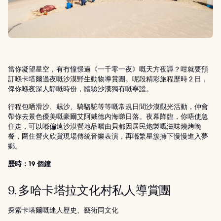
當你凝望星空，有冇憧憬過《一千零一夜》嘅天方夜譚？咁就要預
訂喺卡塔爾過夜嘅沙漠野生動物導賞團。呢段精彩旅程歷時 2 日，
俾你喺夜深人靜嘅時份，體驗沙漠獨有嘅寧謐。
行程包哂滑沙、飆沙、騎駱駝等等嘅常規日間沙漠觀光活動，仲會
帶你去景色優美嘅豪爾艾阿戴德內海睇日落。夜幕降臨，你唔使急
住走，可以喺偏遠沙漠營地品嚐由貝都因居民炮製嘅滋味燒烤晚
餐，圍住營火欣賞現場傳統音樂表演，再喺繁星簇擁下慢慢進入夢
鄉。
歷時：19 個鐘
9. 多哈卡塔拉文化村私人導賞團
探索卡塔爾嘅迷人歷史、藝術同文化