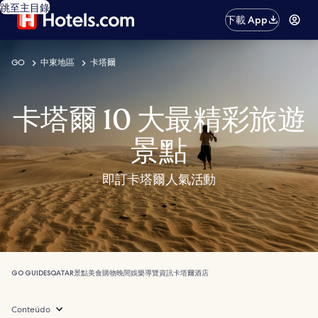
跳至主目錄
下載 App
GO
中東地區
卡塔爾
卡塔爾 10 大最精彩旅遊
景點
即訂卡塔爾人氣活動
GO GUIDES
QATAR
景點
美食
購物
晚間娛樂
導覽
資訊
卡塔爾酒店
Conteúdo