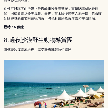
你仲可以試下由沙漠上最巍峨嘅沙丘瀡落嚟，而騎駱駝就比較輕
鬆，同樣欣賞到優美風景。最後，當太陽慢慢落入地平線，你會嚟
到幽靜嘅豪爾艾阿戴德內海，將色彩繽紛嘅海岸風光盡收眼底。
歷時：5 個鐘
8. 過夜沙漠野生動物導賞團
喺傳統沙漠營地過夜，享受難忘嘅阿拉伯體驗