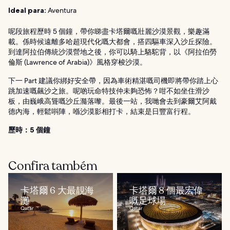
Ideal para:
Aventura
呢段旅程歷時 5 個鐘，帶你睇盡卡塔爾嘅壯麗沙漠景觀，樂趣滿
載。係時候遠離多哈超現代化嘅大都會，搭四驅車深入沙丘探險。
到達阿拉伯傳統沙漠營地之後，你可以騎上駱駝背，以《阿拉伯勞
倫斯 (Lawrence of Arabia)》風格穿梭沙漠。
下一 Part 建議你綁好安全帶，因為車術精湛嘅司機即將帶你踏上心
跳加速嘅飆沙之旅。呢啲玩命特技仲未夠恐怖？咁不如坐住滑沙
板，由巍峨高聳嘅沙丘瀡落嚟。最後一站，我哋會去到豪爾艾阿戴
德內海，輕鬆唞陣，喺沙漠影相打卡，結束是日豐富行程。
歷時：5 個鐘
Confira também
卡塔爾 6 大最靚海
卡塔爾 8 個最宏偉
灘
嘅足球場
Qatar
Qatar