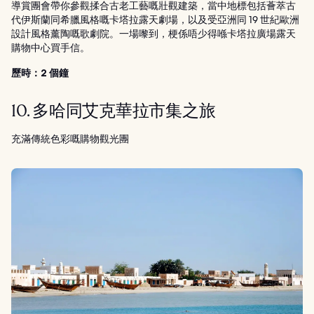
導賞團會帶你參觀揉合古老工藝嘅壯觀建築，當中地標包括薈萃古
代伊斯蘭同希臘風格嘅卡塔拉露天劇場，以及受亞洲同 19 世紀歐洲
設計風格薰陶嘅歌劇院。一場嚟到，梗係唔少得喺卡塔拉廣場露天
購物中心買手信。
歷時：2 個鐘
10. 多哈同艾克華拉市集之旅
充滿傳統色彩嘅購物觀光團