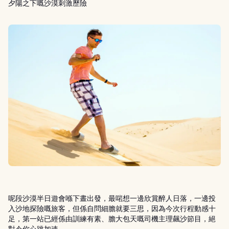
夕陽之下嘅沙漠刺激歷險
呢段沙漠半日遊會喺下晝出發，最啱想一邊欣賞醉人日落，一邊投
入沙地探險嘅旅客，但係自問細膽就要三思，因為今次行程動感十
足，第一站已經係由訓練有素、膽大包天嘅司機主理飆沙節目，絕
對令你心跳加速。