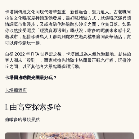
卡塔爾傳統文化同現代奢華並重，新舊融合，魅力迫人。古老嘅阿
拉伯文化喺呢度持續蓬勃發展，最好嘅體驗方式，就係喺充滿異國
情調嘅市集漫步，又或者騎住駱駝踏步沙丘之間，欣賞日落。如果
你欣然接受呢度「經濟資源過剩」嘅狀況，咁多哈呢個未來感十足
嘅城市，配搭珍珠島人工群島到處林立嘅高檔餐廳同豪華酒店，實
可以俾你豪玩一趟。
自從 2022 年 FIFA 世界盃之後，卡塔爾成為人氣旅遊勝地。趁住旅
客人潮未「殺到」，而家就搶先體驗卡塔爾最正觀光行程，玩盡沙
丘之間、以至其他各大景點嘅雀躍活動。
卡塔爾邊啲觀光團最好玩？
卡塔爾酒店
1. 由高空探索多哈
俯瞰多哈最靚景點