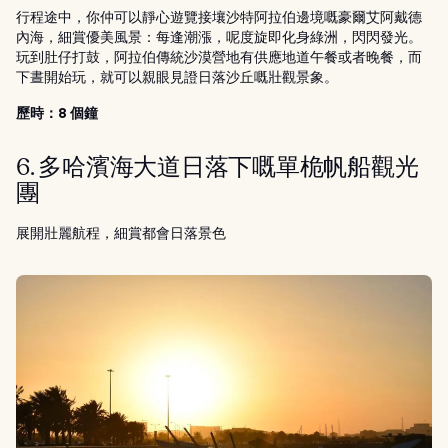
行程途中，你仲可以靜心遊覽接壤沙特阿拉伯邊境嘅豪爾艾阿戴德
內海，細賞優美風景：每逢潮漲，呢度旋即化身綠洲，閃閃發光。
玩到肚仔打鼓，阿拉伯傳統沙漠營地有供應地道午餐或者晚餐，而
下晝開始玩，就可以親眼見證日落沙丘嘅壯觀景象。
歷時：8 個鐘
6. 多哈濱海大道日落下嘅單桅帆船觀光
團
展開壯麗航程，細賞都會日落景色