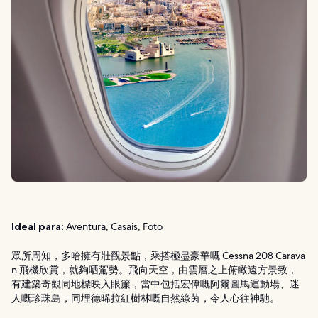
Ideal para:
Aventura, Casais, Foto
眾所周知，多哈擁有壯觀景點，乘搭極盡豪華嘅 Cessna 208 Carava
n 飛機欣賞，就夠哂駕勢。飛向天空，由雲層之上俯瞰遠方景致，
有建築奇觀同地標映入眼簾，當中包括宏偉嘅阿爾圖馬運動場、迷
人嘅珍珠島，同埋德晞拉紅樹林嘅自然綠茵，令人心往神馳。