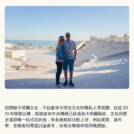
想體驗卡塔爾文化，不妨參加卡塔拉文化村嘅私人導賞團。自從 20
10 年開業以嚟，呢個多哈中央機構已經成為卡塔爾藝術、文化同歷
史遺跡嘅一站式目的地，有各種精彩活動上演，例如展覽、嘉年
華、音樂會同專題討論會等，你每次嚟都有唔同嘅體驗。