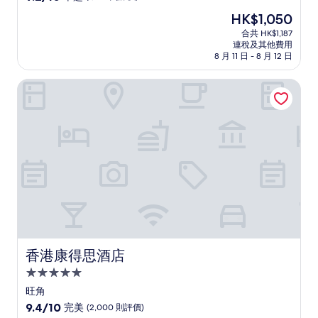
住
分
現
HK$1,050
(滿
宿
售
分
合共 HK$1,187
HK$1,050
連稅及其他費用
為
8 月 11 日 - 8 月 12 日
10
分)，
香港康得思酒店
卓
越，
(1,788
則
評
價)
篇
評
價
香港康得思酒店
香港康得思酒店
5.0
星
旺角
級
9.4
9.4/10
完美
(2,000 則評價)