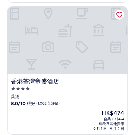
分)，
香港荃灣帝盛酒店
很
好，
(3,000
則
評
價)
篇
評
價
香港荃灣帝盛酒店
香港荃灣帝盛酒店
4.0
星
葵涌
級
8.0
8.0/10
很好
(1,002 則評價)
住
分
現
HK$474
(滿
宿
售
分
合共 HK$474
HK$474
連稅及其他費用
為
9 月 1 日 - 9 月 2 日
10