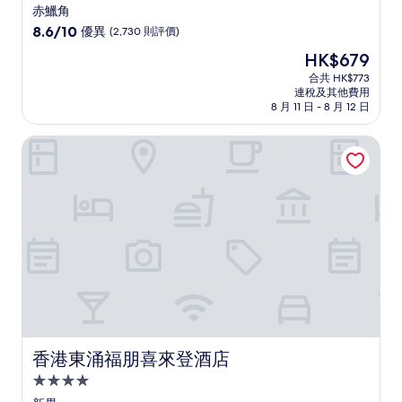
星
赤鱲角
級
8.6
8.6/10
優異
(2,730 則評價)
住
分
現
HK$679
(滿
宿
售
分
合共 HK$773
HK$679
連稅及其他費用
為
8 月 11 日 - 8 月 12 日
10
分)，
香港東涌福朋喜來登酒店
優
異，
(2,730
則
評
價)
篇
評
價
香港東涌福朋喜來登酒店
香港東涌福朋喜來登酒店
4.0
星