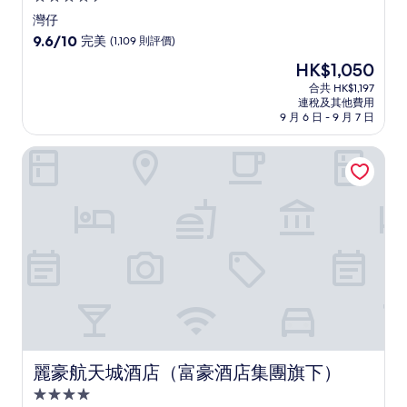
星
灣仔
級
9.6
9.6/10
完美
(1,109 則評價)
住
分
現
HK$1,050
(滿
宿
售
分
合共 HK$1,197
HK$1,050
連稅及其他費用
為
9 月 6 日 - 9 月 7 日
10
分)，
麗豪航天城酒店（富豪酒店集團旗下）
完
美，
(1,109
則
評
價)
篇
評
價
麗豪航天城酒店（富豪酒店集團旗下）
麗豪航天城酒店（富豪酒店集團旗下）
4.0