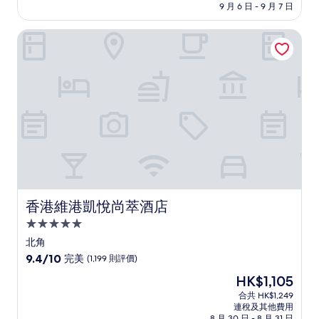
9 月 6 日 - 9 月 7 日
10
分)，
香港維港凱悅尚萃酒店
很
好，
(1,002
則
評
價)
篇
評
價
香港維港凱悅尚萃酒店
香港維港凱悅尚萃酒店
5.0
星
北角
級
9.4
9.4/10
完美
(1,199 則評價)
住
分
現
HK$1,105
(滿
宿
售
分
合共 HK$1,249
HK$1,105
連稅及其他費用
為
8 月 30 日 - 8 月 31 日