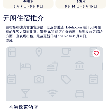
本週末
下週末
8 月 7 日 - 8 月 9 日
8 月 14 日 - 8 月 16 日
元朗住宿推介
住宿是根據真實旅客評價，以及曾透過 Hotels.com 預訂 元朗 住
宿的旅客人氣而挑選。這些 元朗 酒店在舒適度、地點及旅客體驗
方面一直表現出色。最後更新日期：
2026 年 8 月 6 日
。
隱藏
香港逸東酒店
香港逸東酒店
香港逸東酒店