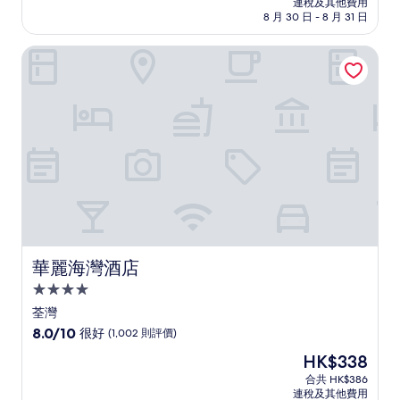
連稅及其他費用
為
8 月 30 日 - 8 月 31 日
10
分)，
華麗海灣酒店
完
美，
(1,117
則
評
價)
篇
評
價
華麗海灣酒店
華麗海灣酒店
4.0
星
荃灣
級
8.0
8.0/10
很好
(1,002 則評價)
住
分
現
HK$338
(滿
宿
售
分
合共 HK$386
HK$338
連稅及其他費用
為