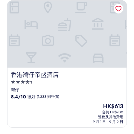
香港灣仔帝盛酒店
優
異，
(1,357
則
評
價)
篇
評
價
香港灣仔帝盛酒店
香港灣仔帝盛酒店
4.5
星
灣仔
級
8.4
8.4/10
很好
(1,333 則評價)
住
分
現
HK$613
(滿
宿
售
分
合共 HK$700
HK$613
連稅及其他費用
為
9 月 1 日 - 9 月 2 日
10
分)，
很