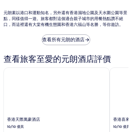
公
開
相
元朗素以港口和運動知名，另外還有香港濕地公園及天水圍公園等景
片
點，同樣值得一遊。旅客都對這個適合親子城市的用餐熱點讚不絕
由
口，而這裡還有大棠有機生態園和香港六福山等名勝，等你遊訪。
Ho
Ko
To
查看所有元朗的酒店
Bo
提
供
查看旅客至愛的元朗酒店評價
香港天際萬豪酒店
香港喜來
香港天際萬豪酒店
香港喜來
10/10
優異
10/10
優異