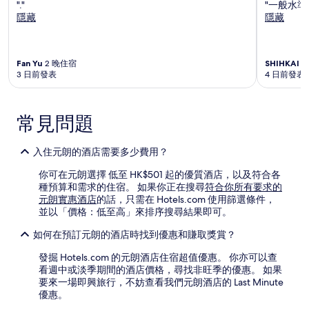
"."
"一般水準
隱藏
隱藏
Fan Yu
2 晚住宿
SHIHKAI
2
3 日前發表
4 日前發表
常見問題
入住元朗的酒店需要多少費用？
你可在元朗選擇 低至 HK$501 起的優質酒店，以及符合各
種預算和需求的住宿。 如果你正在搜尋
符合你所有要求的
元朗實惠酒店
的話，只需在 Hotels.com 使用篩選條件，
並以「價格：低至高」來排序搜尋結果即可。
如何在預訂元朗的酒店時找到優惠和賺取獎賞？
發掘 Hotels.com 的元朗酒店住宿超值優惠。 你亦可以查
看週中或淡季期間的酒店價格，尋找非旺季的優惠。 如果
要來一場即興旅行，不妨查看我們元朗酒店的 Last Minute
優惠。