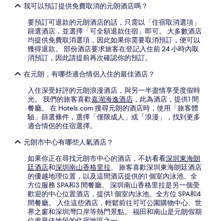
我可以預訂提供免費取消的元朗酒店嗎？
要預訂可退款的元朗酒店的話，只需以「住宿取消選項」
篩選酒店，並選擇「可全額退款住宿」即可。 大多數酒店
均提供免費取消選項，因此如果你需要取消預訂，便可以
獲得退款。 部份酒店要求旅客在登記入住前 24 小時內取
消預訂，因此請提前再次確認你的預訂。
在元朗，有哪些適合情侶入住的最佳酒店？
入住深受好評的元朗浪漫酒店，與另一半盡情享受度假時
光。 我們的旅客喜歡
嘉湖海逸酒店
，此為酒店，提供1 間
餐廳。 在 Hotels.com 搜尋元朗的酒店時，使用「旅客體
驗」篩選條件，選擇「僅限成人」或「浪漫」，找到更多
適合情侶的住宿選擇。
元朗市中心有哪些人氣酒店？
如果你正在尋找元朗市中心的酒店，不妨看看
深圳東海朗
廷酒店
和
深圳南山香格里拉
。 旅客喜歡深圳東海朗廷酒店
的優越地理位置，以及這間酒店提供的1 個室內泳池、全
方位服務 SPA和3 間餐廳。 深圳南山香格里拉是另一個受
歡迎的中心位置酒店，提供1 個室內泳池、全方位 SPA和4
間餐廳。 入住這些酒店，輕鬆前往可可公園購物中心、世
界之窗和深圳灣口岸等熱門景點。 福田和南山是元朗假期
位處最佳地段的住宿地區之一。