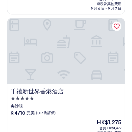
HK$1,394
連稅及其他費用
為
9 月 6 日 - 9 月 7 日
10
分)，
千禧新世界香港酒店
卓
越，
(1,292
則
評
價)
篇
評
價
千禧新世界香港酒店
千禧新世界香港酒店
5.0
星
尖沙咀
級
9.4
9.4/10
完美
(1,117 則評價)
住
分
現
HK$1,275
(滿
宿
售
分
合共 HK$1,477
HK$1,275