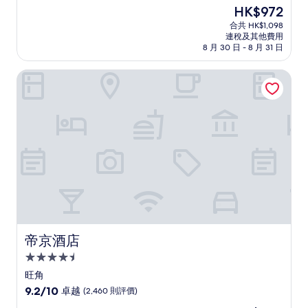
住
分
現
HK$972
(滿
宿
售
分
合共 HK$1,098
HK$972
連稅及其他費用
為
8 月 30 日 - 8 月 31 日
10
分)，
帝京酒店
完
美，
(2,000
則
評
價)
篇
評
價
帝京酒店
帝京酒店
4.5
星
旺角
級
9.2
9.2/10
卓越
(2,460 則評價)
住
分