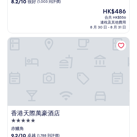
級
8.2
8.2/10
很好
(1,003 則評價)
住
分
現
HK$486
(滿
宿
售
分
合共 HK$556
HK$486
連稅及其他費用
為
8 月 30 日 - 8 月 31 日
10
分)，
香港天際萬豪酒店
很
好，
(1,003
則
評
價)
篇
評
價
香港天際萬豪酒店
香港天際萬豪酒店
5.0
星
赤鱲角
級
9.2
9.2/10
卓越
(1,788 則評價)