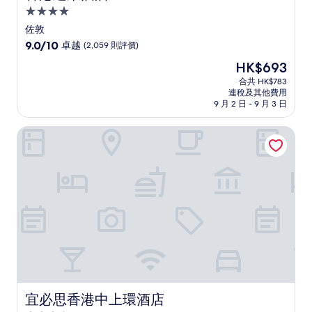
4.0
星
佐敦
級
9.0
9.0/10
卓越
(2,059 則評價)
住
分
現
HK$693
(滿
宿
售
分
合共 HK$783
HK$693
連稅及其他費用
為
9 月 2 日 - 9 月 3 日
10
分)，
宜必思香港中上環酒店
卓
越，
(2,059
則
評
價)
篇
評
價
宜必思香港中上環酒店
宜必思香港中上環酒店