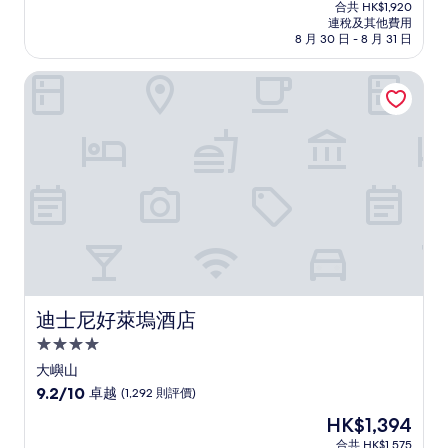
售
分
合共 HK$1,920
HK$1,699
連稅及其他費用
為
8 月 30 日 - 8 月 31 日
10
分)，
迪士尼好萊塢酒店
完
美，
(1,390
則
評
價)
篇
評
價
迪士尼好萊塢酒店
迪士尼好萊塢酒店
4.0
星
大嶼山
級
9.2
9.2/10
卓越
(1,292 則評價)
住
分
現
HK$1,394
(滿
宿
售
分
合共 HK$1,575