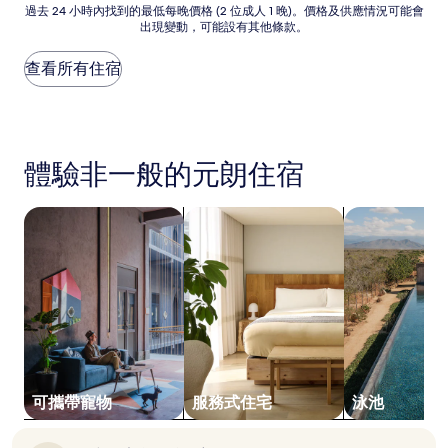
過
過去 24 小時內找到的最低每晚價格 (2 位成人 1 晚)。價格及供應情況可能會
好，
出現變動，可能設有其他條款。
去
(1,333
24
則
小
查看所有住宿
評
時
價)
內
篇
找
評
到
價
的
體驗非一般的元朗住宿
最
低
每
搜尋可攜帶寵物的住宿
搜尋服務式住宅
搜尋有泳池的
晚
價
格
(2
位
成
人
1
晚)。
價
可攜帶寵物
服務式住宅
泳池
格
及
供