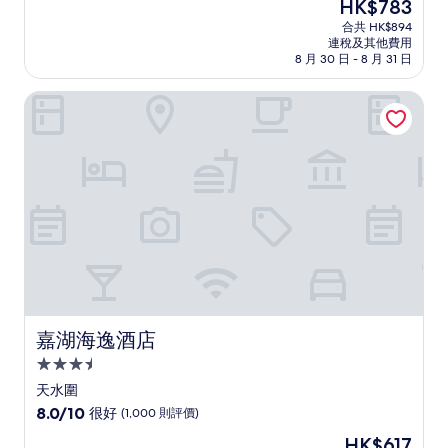
現
HK$783
(滿
宿
售
分
合共 HK$894
HK$783
連稅及其他費用
為
8 月 30 日 - 8 月 31 日
10
分)，
嘉湖海逸酒店
卓
越，
(2,460
則
評
價)
篇
評
價
嘉湖海逸酒店
嘉湖海逸酒店
3.5
星
天水圍
級
8.0
8.0/10
很好
(1,000 則評價)
住
分
現
HK$617
(滿