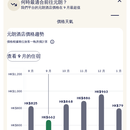
何
何時最適合前往元朗？
應
時
我們平台的元朗酒店價格在 9 月最超值
情
最
況
適
可
合
價格
天氣
能
前
往
會
元朗酒店價格趨勢
元
出
朗？
現
價格根據兩位旅客一晚房價計算
變
動，
可
查看 9 月的住宿
能
設
有
8 月
9 月
10 月
11 月
12 月
1 月
HK$1,200
其
他
條
HK$963
HK$1,000
款。
HK$886
HK$848
HK$825
HK$798
HK$800
HK$662
HK$600