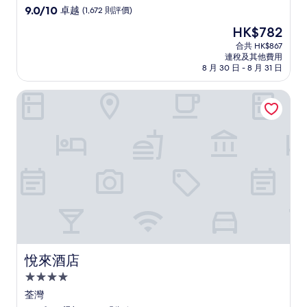
級
9.0
9.0/10
卓越
(1,672 則評價)
住
分
現
HK$782
(滿
宿
售
分
合共 HK$867
HK$782
連稅及其他費用
為
8 月 30 日 - 8 月 31 日
10
分)，
悅來酒店
卓
越，
(1,672
則
評
價)
篇
評
價
悅來酒店
悅來酒店
4.0
星
荃灣