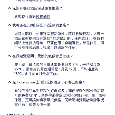
元朗有哪些酒店深受旅客推薦？
旅客都很喜歡
悅來酒店
。
我可否在元朗訂到設有退款的酒店？
遊覽元朗時，如想獲享靈活彈性，隨時改變行程，大部分
酒店都有提供設有退款* 的房價計劃，任你選訂。 在我們
網站上進行搜尋時，只要使用「全額退款」篩選條件，即
可收窄搜尋結果，找出可以退款的住宿。
在我遊覽期間，元朗的氣候會是怎樣？
在元朗，最溫暖的月份通常是 8 月及 7 月，平均溫度為
29°C。最寒冷的月份通常是 1 月及 12 月，平均溫度為
18°C。8 月及 6 月最常下雨。
在 Hotels.com 上預訂元朗酒店，有哪些好處？
向我們預訂元朗行程的好處眾多，我們搜羅的部分酒店都
可以免費取消*，為你帶來夢寐以求的彈性行程。而「價格
保證」更可讓你獲享至抵價格，同時透過獎賞計劃賺取獎
賞住宿，旅費大慳一筆！