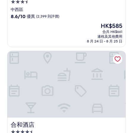
3.5
星
中西區
級
8.6
8.6/10
優異
(2,399 則評價)
住
分
現
HK$585
(滿
宿
售
分
合共 HK$661
HK$585
連稅及其他費用
為
8 月 24 日 - 8 月 25 日
10
分)，
合和酒店
優
異，
(2,399
則
評
價)
篇
評
價
合和酒店
合和酒店
4.5