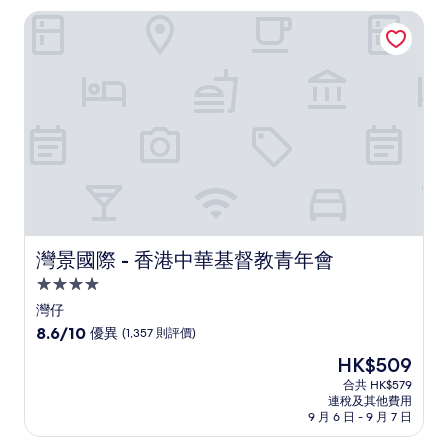
分)，
灣景國際 - 香港中華基督教青年會
很
好，
(1,002
則
評
價)
篇
評
價
灣景國際 - 香港中華基督教青年會
灣景國際 - 香港中華基督教青年會
4.0
星
灣仔
級
8.6
8.6/10
優異
(1,357 則評價)
住
分
現
HK$509
(滿
宿
售
分
合共 HK$579
HK$509
連稅及其他費用
為
9 月 6 日 - 9 月 7 日
10
分)，