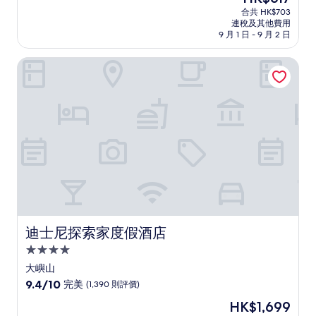
宿
售
分
合共 HK$703
HK$617
連稅及其他費用
為
9 月 1 日 - 9 月 2 日
10
分)，
迪士尼探索家度假酒店
很
好，
(1,000
則
評
價)
篇
評
價
迪士尼探索家度假酒店
迪士尼探索家度假酒店
4.0
星
大嶼山
級
9.4
9.4/10
完美
(1,390 則評價)
住
分
現
HK$1,699
(滿
宿