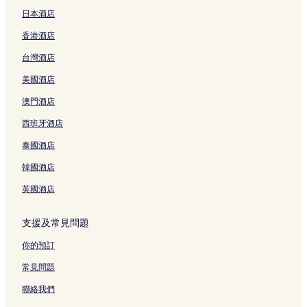
日本酒店
輕鐵翠湖站附近的酒店
香港酒店
流浮山及白泥附近的酒店
台灣酒店
米埔自然護理區附近的Spa 酒店
美國酒店
W28戰爭遊戲中心附近的酒店
米埔自然護理區附近的親子酒店
澳門酒店
米埔自然護理區 4 星級酒店
西班牙酒店
屏山鄧族文物館附近的酒店
泰國酒店
輕鐵天秀站附近的酒店
韓國酒店
米埔自然護理區的旅館
英國酒店
港鐵朗屏站附近的酒店
支援及常見問題
輕鐵坑尾村站附近的酒店
米埔自然護理區附近的豪華酒店
你的預訂
港鐵元朗站附近的酒店
常見問題
聚星樓附近的酒店
聯絡我們