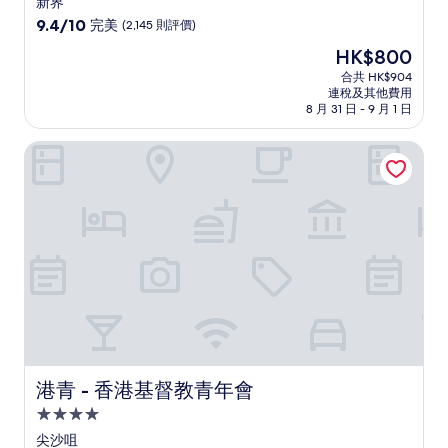
新界
級
9.4
9.4/10
完美
(2,145 則評價)
住
分
現
HK$800
(滿
宿
售
分
合共 HK$904
HK$800
連稅及其他費用
為
8 月 31 日 - 9 月 1 日
10
分)，
港青 - 香港基督教青年會
完
美，
(2,145
則
評
價)
篇
評
價
港青 - 香港基督教青年會
港青 - 香港基督教青年會
4.0
星
尖沙咀