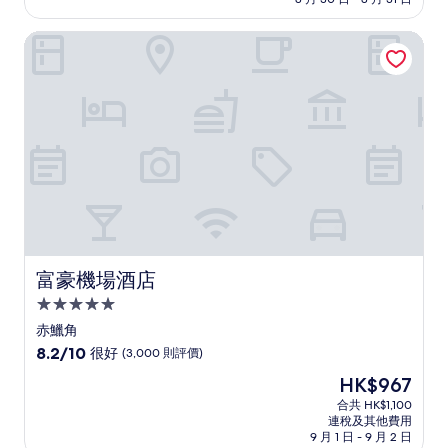
10
分)，
富豪機場酒店
完
美，
(1,199
則
評
價)
篇
評
價
富豪機場酒店
富豪機場酒店
5.0
星
赤鱲角
級
8.2
8.2/10
很好
(3,000 則評價)
住
分
現
HK$967
(滿
宿
售
分
合共 HK$1,100
HK$967
連稅及其他費用
為
9 月 1 日 - 9 月 2 日
10