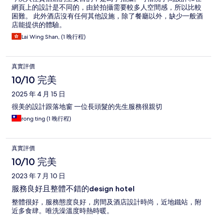
網頁上的設計是不同的，由於拍攝需要較多人空間感，所以比較
困難。 此外酒店沒有任何其他設施，除了餐廳以外，缺少一般酒
店能提供的體驗。
Lai Wing Shan, (1 晚行程)
真實評價
10/10 完美
2025 年 4 月 15 日
很美的設計跟落地窗 一位長頭髮的先生服務很親切
rong ting (1 晚行程)
真實評價
10/10 完美
2023 年 7 月 10 日
服務良好且整體不錯的design hotel
整體很好，服務態度良好，房間及酒店設計時尚，近地鐵站，附
近多食肆。唯洗澡溫度時熱時暖。