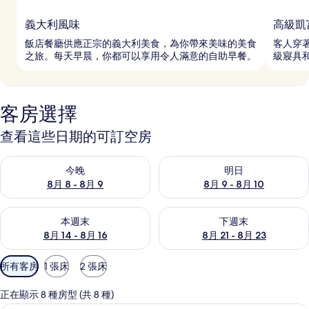
義大利風味
高級凱
飯店餐廳供應正宗的義大利美食，為你帶來美味的美食
客人穿
之旅。每天早晨，你都可以享用令人滿意的自助早餐。
級寢具
客房選擇
查看這些日期的可訂空房
查看今晚 8月 8 - 8月 9的可訂空房
查看明日 8月 9 - 8月 10的可
今晚
明日
8月 8 - 8月 9
8月 9 - 8月 10
查看本週末 8月 14 - 8月 16的可訂空房
查看下週末 8月 21 - 8月 23
本週末
下週末
8月 14 - 8月 16
8月 21 - 8月 23
可
所有客房
1 張床
2 張床
用
嘅
正在顯示 8 種房型 (共 8 種)
客
Small Queen Room | 高級寢具