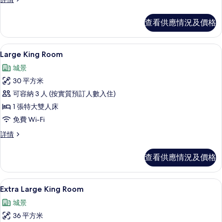
的
Queen
相
Room
查看供應情況及價格
片
詳
情
Large King Room | 高級寢具、
載
12
Large King Room
入
城景
所
30 平方米
有
可容納 3 人 (按實質預訂人數入住)
Large
1 張特大雙人床
King
免費 Wi-Fi
Room
的
Large
詳情
King
相
Room
查看供應情況及價格
片
詳
情
Extra Large King Room | 高
載
13
Extra Large King Room
入
城景
所
36 平方米