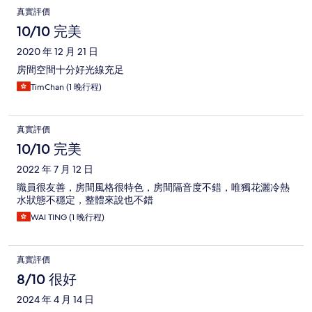
真實評價
10/10 完美
2020 年 12 月 21 日
房間空間十分好光線充足
TimChan (1 晚行程)
真實評價
10/10 完美
2022 年 7 月 12 日
職員很友善，房間風格很特色，房間隔音度不錯，唯獨花灑冷熱
水狀態不穩定，整體來說也不錯
WAI TING (1 晚行程)
真實評價
8/10 很好
2024 年 4 月 14 日