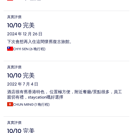
真實評價
10/10 完美
2024 年 12 月 26 日
下次會想再入住這間懷舊復古旅館。
CHYI SEN (6 晚行程)
真實評價
10/10 完美
2022 年 7 月 4 日
酒店很有舊香港特色， 位置極方便，附近餐廳/景點很多，員工
親切有禮，staycation嘅好選擇
CHUN MING (1 晚行程)
真實評價
10/10 完美