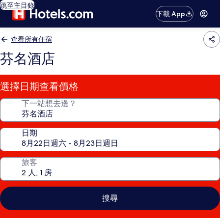
跳至主目錄
下載 App
查看所有住宿
芬名酒店
選擇日期查看價格
下一站想去邊？
日期
旅客
搜尋