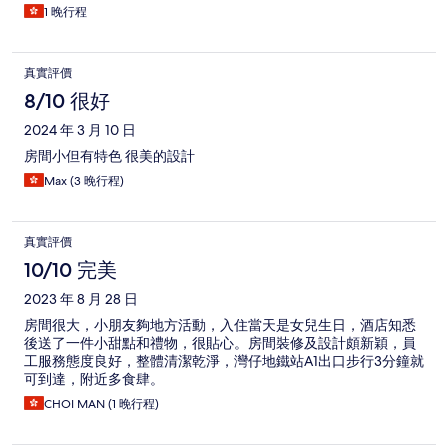
1 晚行程
真實評價
8/10 很好
2024 年 3 月 10 日
房間小但有特色 很美的設計
Max (3 晚行程)
真實評價
10/10 完美
2023 年 8 月 28 日
房間很大，小朋友夠地方活動，入住當天是女兒生日，酒店知悉
後送了一件小甜點和禮物，很貼心。房間裝修及設計頗新穎，員
工服務態度良好，整體清潔乾淨，灣仔地鐵站A1出口步行3分鐘就
可到達，附近多食肆。
CHOI MAN (1 晚行程)