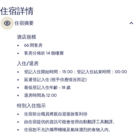
住宿詳情
住宿摘要
酒店規模
66 間客房
客房分佈於 14 個樓層
入住/退房
登記入住開始時間：15:00；登記入住結束時間：00:00
延遲登記入住 (視乎供應情況而定)
最低登記入住年齡 - 18 歲
退房時間為 12:00
特別入住指示
住宿前台職員將親自迎接旅客到埗
由住宿提供的資訊可能會使用自動翻譯工具翻譯。
住宿恕不允許攜帶榴槤及氣味濃烈的食物入內。