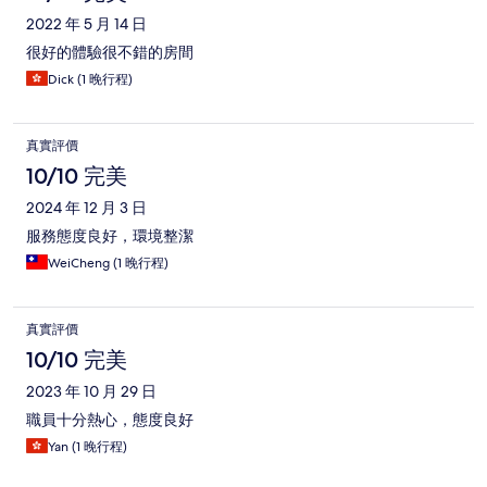
2022 年 5 月 14 日
很好的體驗很不錯的房間
Dick (1 晚行程)
真實評價
10/10 完美
2024 年 12 月 3 日
服務態度良好，環境整潔
WeiCheng (1 晚行程)
真實評價
10/10 完美
2023 年 10 月 29 日
職員十分熱心，態度良好
Yan (1 晚行程)