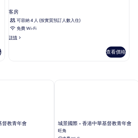
客房
可容納 4 人 (按實質預訂人數入住)
免費 Wi-Fi
客
詳情
房
詳
格
查看價格
情
基督教青年會
城景國際 - 香港中華基督教青年會
城
港基督教青年會
城景國際 - 香港中華基督教青年會
景
旺角
國