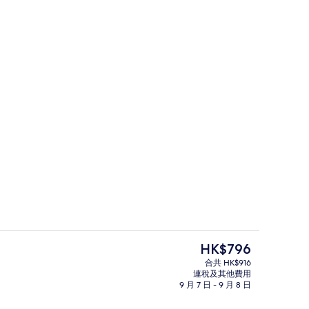
尊爵客房 特大號床 | 客房景觀
現
HK$796
價
合共 HK$916
HK$796
連稅及其他費用
自助餐
9 月 7 日 - 9 月 8 日