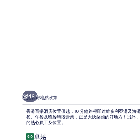
店
相
片
集
49+
概覽
客房
地點
政策
香港百樂酒店位置優越，10 分鐘路程即達維多利亞港及海港城
餐、午餐及晚餐時段營業，正是大快朵頤的好地方！另外，
的熱心員工及位置。
評
卓越
9.0
9.0 分，滿分 10 分，