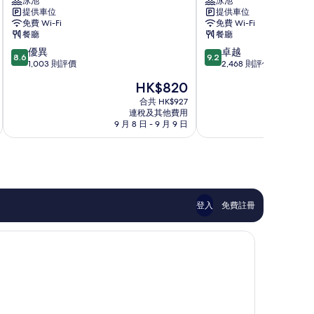
泳池
泳池
域
店
提供車位
提供車位
假
旺
免費 Wi-Fi
免費 Wi-Fi
日
角
餐廳
餐廳
酒
8.6
9.2
優異
卓越
店
8.6
9.2
分
分
1,003 則評價
2,468 則評價
-
(滿
(滿
IHG
現
HK$820
分
分
旗
售
為
為
合共 HK$927
下
HK$820
連稅及其他費用
10
10
飯
9 月 8 日 - 9 月 9 日
8 月
分)，
分)，
店
優
卓
尖
異，
越，
沙
1,003
2,468
咀
則
則
評
評
價
價
登入
免費註冊
篇
篇
評
評
價
價