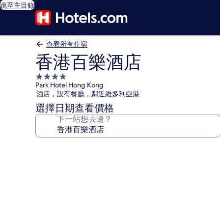
跳至主目錄
查看所有住宿
香港百樂酒店
4.0
Park Hotel Hong Kong
星
酒店，設有餐廳，鄰近維多利亞港
級
選擇日期查看價格
住
下一站想去邊？
宿
香
港
百
樂
酒