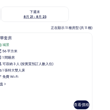
查看下週末 8月 21 - 8月 23的可訂空房
下週末
8月 21 - 8月 23
正在顯示 11 種房型 (共 11 種)
遮光窗簾/窗簾
40 吋電視連有線電視頻道、收費電影
載
6
華套房
入
城景
所
56 平方米
有
1 間睡房
豪
可容納 3 人 (按實質預訂人數入住)
華
1 張特大雙人床
套
免費 Wi-Fi
房
情
的
相
片
查看價格