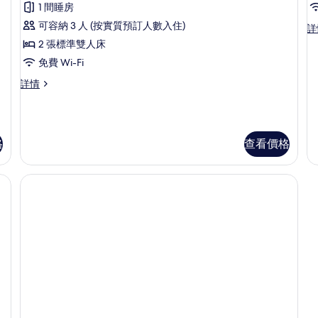
1 間睡房
P
家
可容納 3 人 (按實質預訂人數入住)
Pr
詳
R
庭
R
2 張標準雙人床
套
詳
免費 Wi-Fi
情
房
家
詳情
的
庭
相
套
房
片
詳
格
查看價格
情