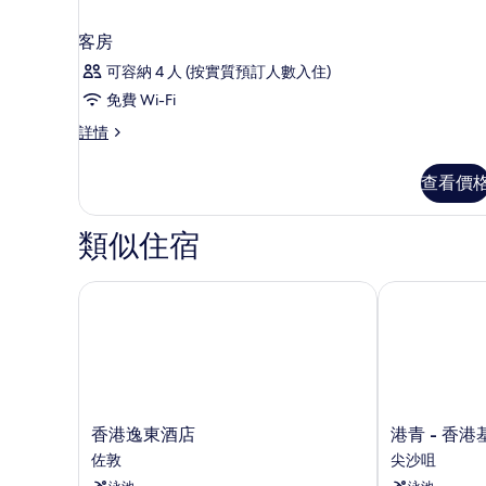
客房
可容納 4 人 (按實質預訂人數入住)
免費 Wi-Fi
客
詳情
房
詳
查看價
情
類似住宿
香港逸東酒店
港青 - 香港
香
港
香港逸東酒店
港青 - 香
港
青
佐敦
尖沙咀
逸
-