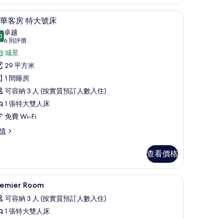
萬、書桌、遮光窗簾/窗簾
豪華客房 特大號床 | 迷你吧、房內夾萬、書桌
載
8
華客房 特大號床
入
卓越
0
9.0 分，滿分 10 分
所
(6
6 則評價
則
有
城景
評
豪
29 平方米
價)
華
1 間睡房
客
可容納 3 人 (按實質預訂人數入住)
房
1 張特大雙人床
特
免費 Wi-Fi
大
情
號
查看價格
床
的
窗簾
迷你吧、房內夾萬、書桌、遮光窗簾/窗簾
載
相
4
remier Room
入
片
可容納 3 人 (按實質預訂人數入住)
所
1 張特大雙人床
有