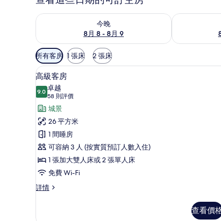
查看今晚 8月 8 - 8月 9的可訂空房
查看明日 8月 9
今晚
8月 8 - 8月 9
可
所有客房
1 張床
2 張床
用
高級客房 | 客房景觀
載
嘅
9
高級客房
入
客
卓越
9.0
房
9.0 分，滿分 10 分
所
(58
58 則評價
篩
則
有
城景
選
評
高
26 平方米
條
價)
級
1 間睡房
件
客
可容納 3 人 (按實質預訂人數入住)
房
1 張加大雙人床或 2 張單人床
的
免費 Wi-Fi
相
高
詳情
級
片
客
查看價
房