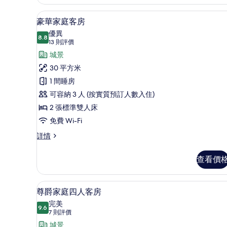
詳
情
豪華家庭客房 | 迷你吧、房內
載
8
豪華家庭客房
入
優異
8.8
8.8 分，滿分 10 分
所
(13
13 則評價
則
有
城景
評
豪
30 平方米
價)
華
1 間睡房
家
可容納 3 人 (按實質預訂人數入住)
庭
2 張標準雙人床
客
免費 Wi-Fi
房
豪
詳情
華
的
家
查看價
相
庭
客
片
房
尊爵家庭四人客房 | 迷你吧、
載
7
詳
尊爵家庭四人客房
入
情
完美
9.6
9.6 分，滿分 10 分
所
(7
7 則評價
則
有
城景