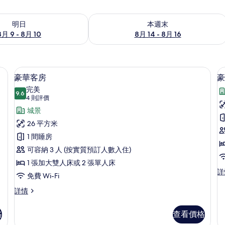
 - 8月 10的可訂空房
查看本週末 8月 14 - 8月 16的可訂空房
明日
本週末
8月 9 - 8月 10
8月 14 - 8月 16
豪華客房 | 迷你吧、房內夾萬、書桌、
載
10
豪華客房
豪
入
完美
9.6
9.6 分，滿分 10 分
所
(4
4 則評價
則
有
城景
評
豪
26 平方米
價)
華
1 間睡房
客
可容納 3 人 (按實質預訂人數入住)
房
1 張加大雙人床或 2 張單人床
豪
詳
的
免費 Wi-Fi
華
相
套
豪
詳情
房
華
片
詳
客
格
查看價格
情
房