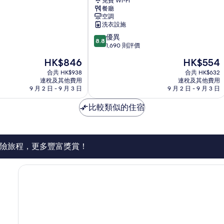
免費 Wi-Fi
際
餐廳
-
空調
香
洗衣設施
港
8.8
優異
中
8.8
分
1,690 則評價
華
(滿
基
現
現
HK$846
HK$554
分
督
售
售
為
合共 HK$938
合共 HK$632
教
HK$846
HK$554
連稅及其他費用
連稅及其他費用
10
青
9 月 2 日 - 9 月 3 日
9 月 2 日 - 9 月 3 日
分)，
年
優
會
比較類似的住宿
異，
旺
1,690
角
則
評
價
險旅程，更多豐富獎賞！
篇
評
價