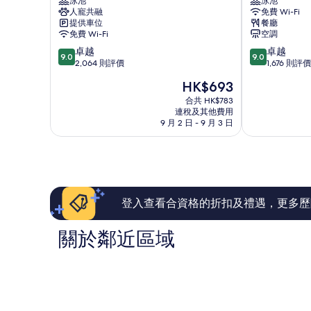
泳池
泳池
東
香
人寵共融
免費 Wi-Fi
酒
港
提供車位
餐廳
店
基
免費 Wi-Fi
空調
佐
督
9.0
9.0
卓越
卓越
敦
教
9.0
9.0
分
分
2,064 則評價
1,676 則評價
青
(滿
(滿
年
現
HK$693
分
分
會
售
為
為
合共 HK$783
尖
HK$693
連稅及其他費用
10
10
沙
9 月 2 日 - 9 月 3 日
分)，
分)，
咀
卓
卓
越，
越，
2,064
1,676
則
則
評
評
價
價
登入查看合資格的折扣及禮遇，更多歷
篇
篇
評
評
關於鄰近區域
價
價