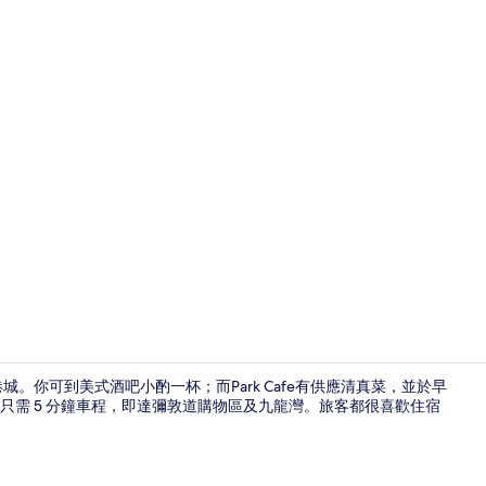
禮賓部
。你可到美式酒吧小酌一杯；而Park Cafe有供應清真菜，並於早
只需 5 分鐘車程，即達彌敦道購物區及九龍灣。旅客都很喜歡住宿
住宿內酒吧