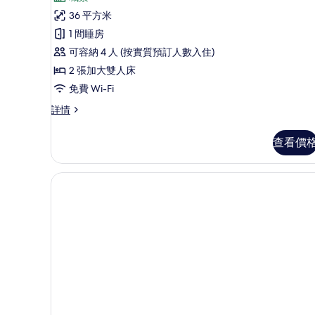
評
尊
36 平方米
價)
爵
1 間睡房
家
可容納 4 人 (按實質預訂人數入住)
庭
2 張加大雙人床
四
免費 Wi-Fi
人
尊
詳情
爵
客
家
查看價
房
庭
四
的
人
相
客
房
片
詳
情