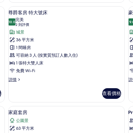
詳
情
夾萬、書桌、遮光窗簾/窗簾
尊爵客房 特大號床 | 迷你吧、房內夾
載
7
尊爵客房 特大號床
豪
入
完美
10.0
9.
10.0 分，滿分 10 分
所
(2
2 則評價
則
有
城景
評
尊
36 平方米
價)
爵
1 間睡房
客
可容納 3 人 (按實質預訂人數入住)
房
1 張特大雙人床
特
免費 Wi-Fi
大
尊
豪
詳情
詳
爵
華
號
客
客
格
查看價格
床
房
房
特
特
的
大
大
房內夾萬、書桌、遮光窗簾/窗簾
迷你吧、房內夾萬、書桌、遮光窗簾/
載
相
5
號
號
家庭套房
P
入
床
床
片
公園景
詳
詳
所
情
情
63 平方米
有