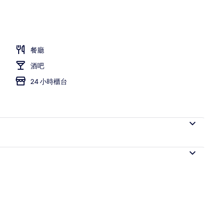
晚)
餐廳
酒吧
24 小時櫃台