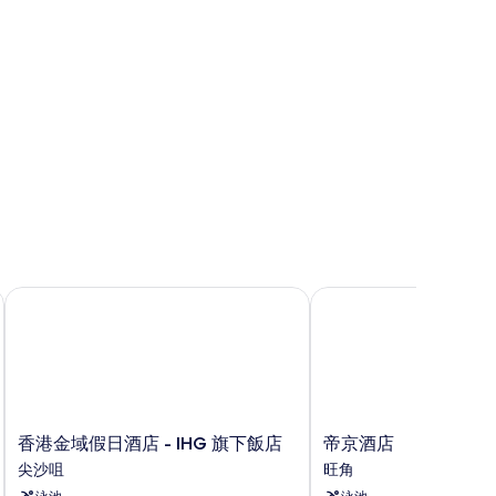
香港金域假日酒店 - IHG 旗下飯店
帝京酒店
香
帝
香港金域假日酒店 - IHG 旗下飯店
帝京酒店
港
京
尖沙咀
旺角
金
酒