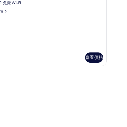
免費 Wi-Fi
remier
emier
情
oom
oom
的
相
片
查看價格