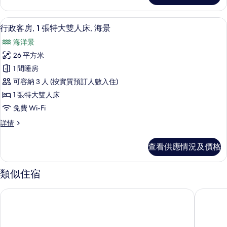
雙
特
人
大
埃及棉床單、高級寢具、羽絨被、特厚
載
4
雙
床,
行政客房, 1 張特大雙人床, 海景
入
人
城
海洋景
床,
所
市
城
26 平方米
有
市
景
1 間睡房
景
行
的
詳
可容納 3 人 (按實質預訂人數入住)
政
情
相
1 張特大雙人床
客
片
免費 Wi-Fi
房,
行
詳情
1
政
張
客
查看供應情況及價格
房,
特
1
大
張
類似住宿
特
雙
大
人
香港東涌福朋喜來登酒店
香港天際
雙
床,
人
床,
海
海