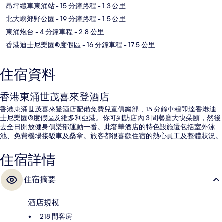
昂坪纜車東涌站
- 15 分鐘路程
- 1.3 公里
北大嶼郊野公園
- 19 分鐘路程
- 1.5 公里
東涌炮台
- 4 分鐘車程
- 2.8 公里
香港迪士尼樂園®度假區
- 16 分鐘車程
- 17.5 公里
住宿資料
香港東涌世茂喜來登酒店
香港東涌世茂喜來登酒店配備免費兒童俱樂部，15 分鐘車程即達香港迪
士尼樂園®度假區及維多利亞港。你可到訪店內 3 間餐廳大快朵頤，然後
去全日開放健身俱樂部運動一番。此奢華酒店的特色設施還包括室外泳
池、免費機場接駁車及桑拿。旅客都很喜歡住宿的熱心員工及整體狀況。
住宿詳情
住宿摘要
酒店規模
218 間客房