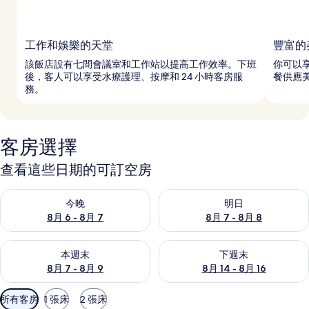
工作和娛樂的天堂
豐富的
該飯店設有七間會議室和工作站以提高工作效率。下班
你可以
後，客人可以享受水療護理、按摩和 24 小時客房服
餐供應
務。
客房選擇
查看這些日期的可訂空房
查看今晚 8月 6 - 8月 7的可訂空房
查看明日 8月 7 - 8月 8的可訂
今晚
明日
8月 6 - 8月 7
8月 7 - 8月 8
查看本週末 8月 7 - 8月 9的可訂空房
查看下週末 8月 14 - 8月 16
本週末
下週末
8月 7 - 8月 9
8月 14 - 8月 16
可
所有客房
1 張床
2 張床