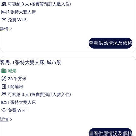
客
相
情
可容納 3 人 (按實質預訂人數入住)
房,
片
1 張特大雙人床
1
免費 Wi-Fi
張
客
詳情
特
房,
大
1
查看供應情況及價格
張
雙
特
人
大
埃及棉床單、高級寢具、羽絨被、特厚
載
3
雙
床,
客房, 1 張特大雙人床, 城市景
入
人
海
城景
床,
所
景
海
26 平方米
有
景
的
1 間睡房
詳
客
相
情
可容納 3 人 (按實質預訂人數入住)
房,
片
1 張特大雙人床
1
免費 Wi-Fi
張
客
詳情
特
房,
大
1
查看供應情況及價格
張