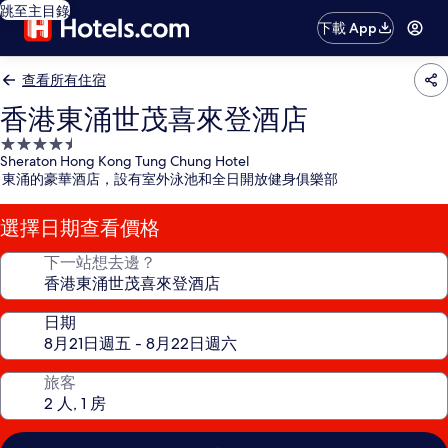
跳至主目錄
下載 App
查看所有住宿
香港東涌世茂喜來登酒店
4.5
Sheraton Hong Kong Tung Chung Hotel
星
東涌的豪華酒店，設有室外泳池和全日開放健身俱樂部
級
住
選擇日期查看價格
宿
下一站想去邊？
日期
旅客