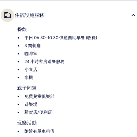
住宿設施服務
餐飲
平日 06:30–10:30 供應自助早餐 (收費)
3 間餐廳
咖啡室
24 小時客房送餐服務
小食店
水機
親子同遊
免費兒童俱樂部
遊樂場
雜貨店/便利店
玩樂活動
附近有單車租借