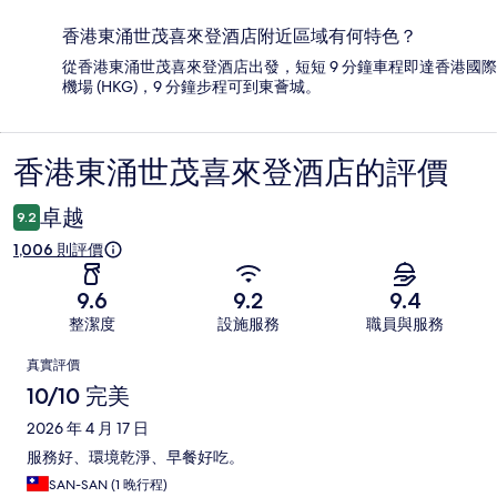
香港東涌世茂喜來登酒店附近區域有何特色？
從香港東涌世茂喜來登酒店出發，短短 9 分鐘車程即達香港國際
機場 (HKG)，9 分鐘步程可到東薈城。
香港東涌世茂喜來登酒店的評價
評
價
卓越
9.2
1,006 則評價
9.6
9.2
9.4
整潔度
設施服務
職員與服務
評
真實評價
價
10/10 完美
2026 年 4 月 17 日
服務好、環境乾淨、早餐好吃。
SAN-SAN (1 晚行程)