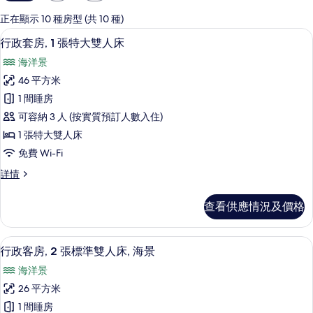
用
嘅
正在顯示 10 種房型 (共 10 種)
客
行政套房, 1 張特大雙人床 | 埃及棉
載
6
行政套房, 1 張特大雙人床
房
入
篩
海洋景
所
選
46 平方米
有
條
1 間睡房
行
件
可容納 3 人 (按實質預訂人數入住)
政
1 張特大雙人床
套
免費 Wi-Fi
房,
行
詳情
1
政
張
套
查看供應情況及價格
房,
特
1
大
張
埃及棉床單、高級寢具、羽絨被、特厚
載
4
特
雙
行政客房, 2 張標準雙人床, 海景
入
大
人
海洋景
雙
所
床
人
26 平方米
有
床
的
1 間睡房
詳