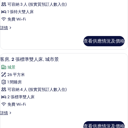
行
相
情
可容納 3 人 (按實質預訂人數入住)
政
片
1 張特大雙人床
客
免費 Wi-Fi
房,
行
詳情
1
政
張
客
查看供應情況及價格
房,
特
1
大
張
埃及棉床單、高級寢具、羽絨被、特厚
載
3
特
雙
客房, 2 張標準雙人床, 城市景
入
大
人
城景
雙
所
床
人
26 平方米
有
床
的
1 間睡房
詳
客
相
情
可容納 4 人 (按實質預訂人數入住)
房,
片
2 張標準雙人床
2
免費 Wi-Fi
張
客
詳情
標
房,
準
2
查看供應情況及價格
張