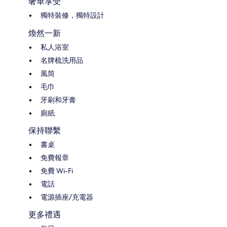
奢華享受
獨特裝修，獨特設計
煥然一新
私人浴室
名牌梳洗用品
風筒
毛巾
牙刷和牙膏
廁紙
保持聯繫
書桌
免費報章
免費 Wi-Fi
電話
電源插座/充電器
更多禮遇