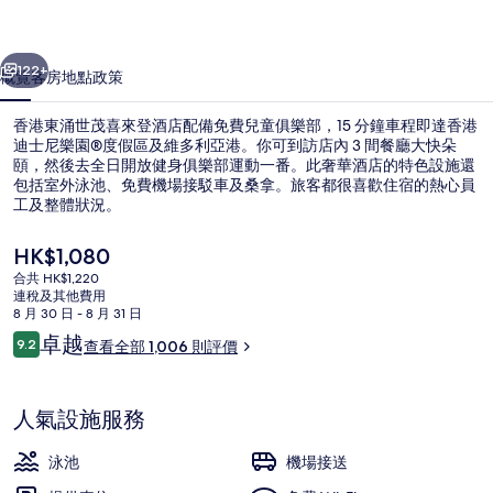
喜
一個
下一個
來
122+
概覽
客房
地點
政策
登
香港東涌世茂喜來登酒店配備免費兒童俱樂部，15 分鐘車程即達香港
酒
迪士尼樂園®度假區及維多利亞港。你可到訪店內 3 間餐廳大快朵
頤，然後去全日開放健身俱樂部運動一番。此奢華酒店的特色設施還
店
包括室外泳池、免費機場接駁車及桑拿。旅客都很喜歡住宿的熱心員
相
工及整體狀況。
片
現
HK$1,080
價
集
合共 HK$1,220
HK$1,080
連稅及其他費用
3 間餐廳；供應早餐、午餐和晚餐
8 月 30 日 - 8 月 31 日
評
卓越
9.2
查看全部 1,006 則評價
9.2 分，滿分 10 分，
價
人氣設施服務
泳池
機場接送