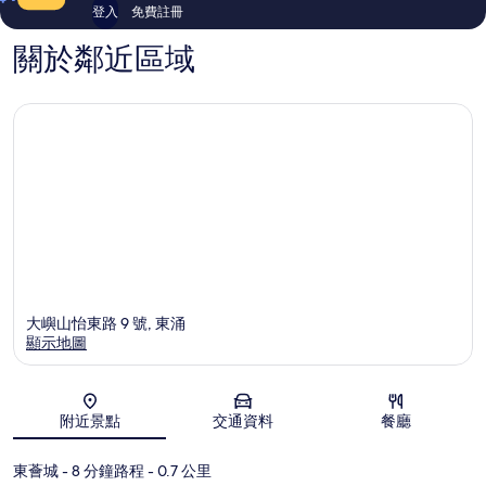
評
評
登入
免費註冊
價
價
關於鄰近區域
大嶼山怡東路 9 號, 東涌
顯示地圖
地圖
附近景點
交通資料
餐廳
東薈城
- 8 分鐘路程
- 0.7 公里