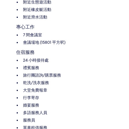
附近生態遊活動
附近橡皮艇活動
附近滑水活動
專心工作
7 間會議室
會議場地 (15801 平方呎)
住宿服務
24 小時接待處
禮賓服務
旅行團諮詢/購票服務
乾洗/洗衣服務
大堂免費報章
行李寄存
婚宴服務
多語服務人員
服務員
單車租借服務