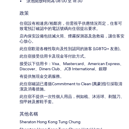
泳池開放時間為 08:00 至 18:30
政策
住宿設有相連房/相鄰房，但需視乎供應情況而定，住客可
致電預訂確認中的電話號碼向住宿提出要求。
店內保安設備包括滅火筒、煙霧探測器及急救箱，讓住客安
心放心。
此住宿歡迎各種性取向及性別認同的旅客 (LGBTQ+ 友善)。
此住宿接受信用卡及現金等付款方式。
接受以下信用卡：Visa、Mastercard、American Express、
Discover、Diners Club、JCB International、銀聯
有提供無現金交易服務。
此住宿確認已遵循Commitment to Clean (萬豪)指引採取清
潔及消毒措施。
此住宿不提供一次性個人用品，例如梳、沐浴球、剃鬚刀、
指甲銼及擦鞋手套。
其他名稱
Sheraton Hong Kong Tung Chung