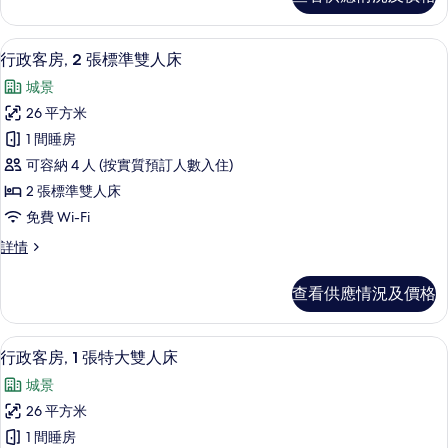
放
房,
式
1
套
埃及棉床單、高級寢具、羽絨被、特厚
載
3
房,
張
行政客房, 2 張標準雙人床
入
1
特
城景
張
所
大
特
26 平方米
有
大
雙
1 間睡房
雙
行
人
人
可容納 4 人 (按實質預訂人數入住)
政
床
床
2 張標準雙人床
詳
客
的
免費 Wi-Fi
情
房,
相
行
詳情
2
政
片
張
客
查看供應情況及價格
房,
標
2
準
張
埃及棉床單、高級寢具、羽絨被、特厚
載
3
標
雙
行政客房, 1 張特大雙人床
入
準
人
城景
雙
所
床
人
26 平方米
有
床
的
1 間睡房
詳