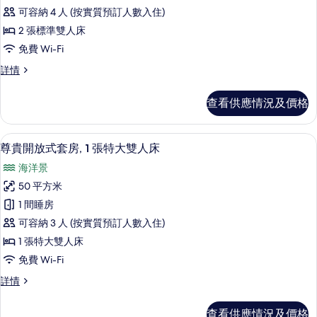
行
相
情
可容納 4 人 (按實質預訂人數入住)
政
片
2 張標準雙人床
客
免費 Wi-Fi
房,
行
詳情
2
政
張
客
查看供應情況及價格
房,
標
2
準
張
尊貴開放式套房, 1 張特大雙人床 | 客廳
載
4
標
雙
尊貴開放式套房, 1 張特大雙人床
入
準
人
海洋景
雙
所
床,
人
50 平方米
有
床,
海
1 間睡房
海
尊
景
景
可容納 3 人 (按實質預訂人數入住)
貴
詳
的
1 張特大雙人床
情
開
相
免費 Wi-Fi
放
片
尊
詳情
式
貴
套
開
查看供應情況及價格