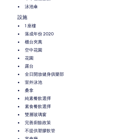
泳池傘
設施
1 座樓
落成年份 2020
櫃台夾萬
空中花園
花園
露台
全日開放健身俱樂部
室外泳池
桑拿
純素餐飲選擇
素食餐飲選擇
雙層玻璃窗
完善廚餘政策
不提供塑膠飲管
宴會廳