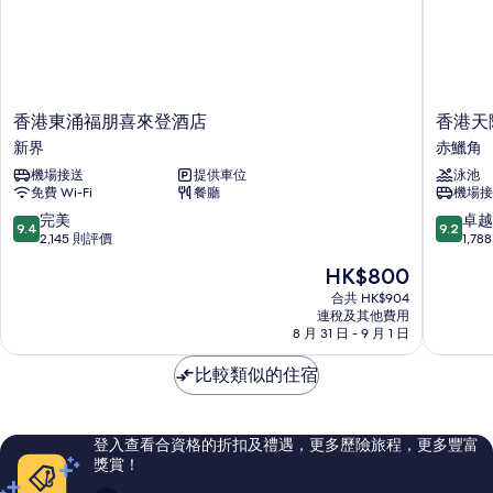
景
景
詳
的
情
相
片
香
香
香港東涌福朋喜來登酒店
香港天
港
港
新界
赤鱲角
東
天
機場接送
提供車位
泳池
涌
際
免費 Wi-Fi
餐廳
機場接
福
萬
朋
豪
9.4
9.2
完美
卓越
9.4
9.2
喜
酒
分
分
2,145 則評價
1,7
來
店
(滿
(滿
現
HK$800
登
赤
分
分
售
酒
鱲
為
為
合共 HK$904
HK$800
店
連稅及其他費用
角
10
10
8 月 31 日 - 9 月 1 日
新
分)，
分)，
界
完
卓
比較類似的住宿
美，
越，
2,145
1,788
則
則
評
評
登入查看合資格的折扣及禮遇，更多歷險旅程，更多豐富
價
價
獎賞！
篇
篇