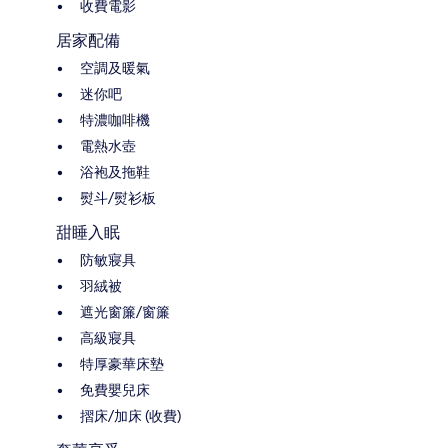
收費電影
居家配備
空調及暖氣
迷你吧
特濃咖啡機
電熱水壺
浴袍及拖鞋
熨斗/熨衫板
甜睡入眠
防敏寢具
羽絨被
遮光窗簾/窗簾
高級寢具
特厚豪華床墊
免費嬰兒床
摺床/加床 (收費)