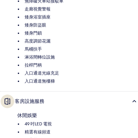
無障礙火車站接駁車
走廊視覺警報
矮身浴室插座
矮身防盜眼
矮身門鎖
高度調節花灑
馬桶扶手
淋浴間轉位設施
拉桿門柄
入口通道光線充足
入口通道無樓梯
客房設施服務
休閒娛樂
49 吋LED 電視
精選有線頻道