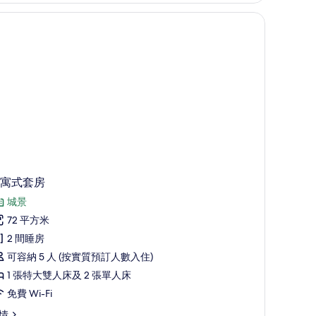
相
衛星電視頻道
片
寓式套房
城景
72 平方米
2 間睡房
可容納 5 人 (按實質預訂人數入住)
1 張特大雙人床及 2 張單人床
免費 Wi-Fi
情