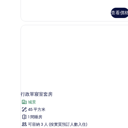
查看價
行政單寢室套房
城景
45 平方米
1 間睡房
可容納 3 人 (按實質預訂人數入住)