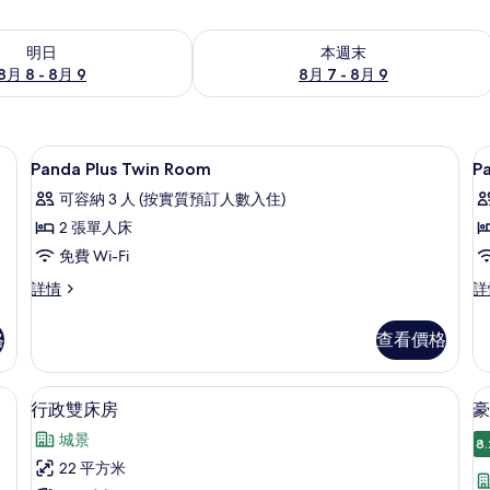
8 - 8月 9的可訂空房
查看本週末 8月 7 - 8月 9的可訂空房
明日
本週末
8月 8 - 8月 9
8月 7 - 8月 9
簾、熨斗/熨衫板
房內夾萬、書桌、遮光窗簾/窗簾、熨斗
載
9
Panda Plus Twin Room
P
入
可容納 3 人 (按實質預訂人數入住)
所
2 張單人床
有
免費 Wi-Fi
Panda
P
Panda
Pa
詳情
詳
Plus
E
Plus
Ex
Twin
T
Twin
Tw
格
查看價格
Room
R
Room
R
詳
詳
的
情
情
桌、遮光窗簾/窗簾、熨斗/熨衫板
行政雙床房 | 房內夾萬、書桌、遮光窗
載
相
2
行政雙床房
豪
入
片
城景
8.
所
22 平方米
有