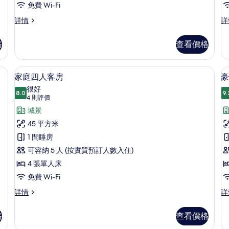
房
免費 Wi-Fi
的
優
優
詳情
詳
悅
悅
相
雙
雙
格
查看價格
片
人
床
房
房
詳
詳
桌、遮光窗簾/窗簾、熨斗/熨衫板
家庭四人客房 | 房內夾萬、書桌、遮光
載
3
情
情
家庭四人客房
豪
入
很好
8.0
9.
8.0 分，滿分 10 分
所
(4
4 則評價
則
有
城景
評
家
45 平方米
價)
庭
1 間睡房
四
可容納 5 人 (按實質預訂人數入住)
人
4 張單人床
客
免費 Wi-Fi
房
家
豪
詳情
詳
庭
华
的
四
双
格
查看價格
相
人
寝
客
室