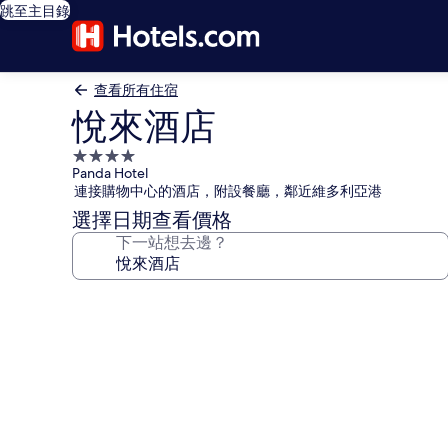
跳至主目錄
查看所有住宿
悅來酒店
4.0
Panda Hotel
星
連接購物中心的酒店，附設餐廳，鄰近維多利亞港
級
選擇日期查看價格
住
下一站想去邊？
宿
悅
來
酒
店
相