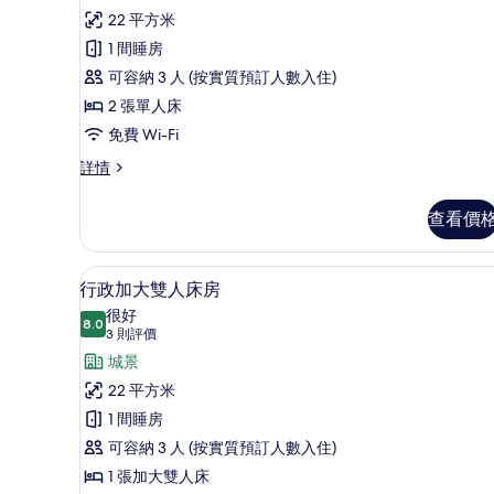
評
豪
22 平方米
價)
华
1 間睡房
双
可容納 3 人 (按實質預訂人數入住)
床
2 張單人床
客
免費 Wi-Fi
房
豪
詳情
华
的
双
查看價
相
床
客
片
房
行政加大雙人床房 | 房內夾萬
載
4
詳
行政加大雙人床房
入
情
很好
8.0
8.0 分，滿分 10 分
所
(3
3 則評價
則
有
城景
評
行
22 平方米
價)
政
1 間睡房
加
可容納 3 人 (按實質預訂人數入住)
大
1 張加大雙人床