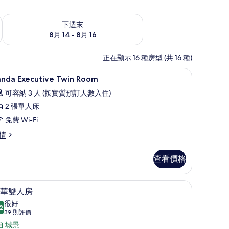
查看下週末 8月 14 - 8月 16的可訂空房
下週末
8月 14 - 8月 16
正在顯示 16 種房型 (共 16 種)
/熨衫板
房內夾萬、書桌、遮光窗簾/窗簾、熨斗/熨衫
載
3
anda Executive Twin Room
入
可容納 3 人 (按實質預訂人數入住)
所
2 張單人床
有
免費 Wi-Fi
anda
nda
情
xecutive
ecutive
win
in
查看價格
oom
oom
的
簾/窗簾、熨斗/熨衫板
豪華雙人房 | 房內夾萬、書桌、遮光窗簾/窗簾
載
相
4
華雙人房
入
片
很好
2
8.2 分，滿分 10 分
所
(39
39 則評價
則
有
城景