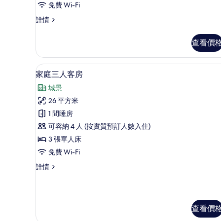
雙
免費 Wi-Fi
人
行
詳情
政
床
加
查看價
房
大
雙
的
人
家庭三人客房 | 房內夾萬、書
載
相
3
床
家庭三人客房
入
房
片
城景
詳
所
情
26 平方米
有
1 間睡房
家
可容納 4 人 (按實質預訂人數入住)
庭
3 張單人床
三
免費 Wi-Fi
人
家
詳情
客
庭
房
三
人
的
客
查看價
相
房
詳