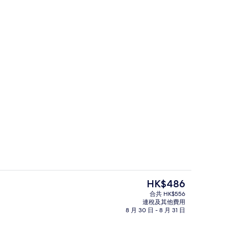
泳池
健身設施
現
HK$486
價
合共 HK$556
HK$486
連稅及其他費用
午餐
豪华单寝室套房 | 房內夾萬、書桌、遮
8 月 30 日 - 8 月 31 日