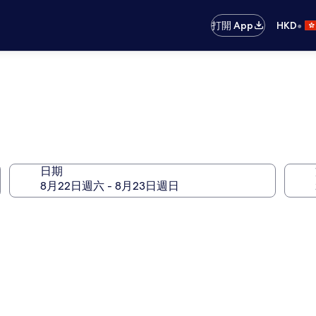
•
打開 App
HKD
日期