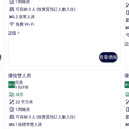
1 間睡房
行
可容納 3 人 (按實質預訂人數入住)
政
2 張單人床
雙
免費 Wi-Fi
床
行
詳情
房
政
的
雙
豪
詳
床
華
相
房
雙
格
查看價格
片
詳
人
情
房
詳
、書桌、遮光窗簾/窗簾、熨斗/熨衫板
優悅雙人房 | 房內夾萬、書桌、遮光窗
載
3
情
優悅雙人房
優
入
完美
10.0
8.
10.0 分，滿分 10 分
所
(3
3 則評價
則
有
城景
評
優
22 平方米
價)
悅
1 間睡房
雙
可容納 3 人 (按實質預訂人數入住)
人
1 張標準雙人床