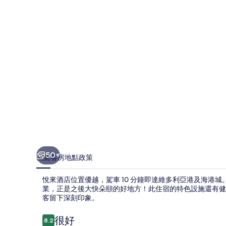
片
集
50+
概覽
客房
地點
政策
悅來酒店位置優越，駕車 10 分鐘即達維多利亞港及海港城。
業，正是之後大快朵頤的好地方！此住宿的特色設施還有健
客留下深刻印象。
評
很好
8.2
8.2 分，滿分 10 分，