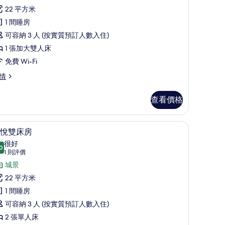
評
豪
22 平方米
價)
華
1 間睡房
雙
可容納 3 人 (按實質預訂人數入住)
人
1 張加大雙人床
房
免費 Wi-Fi
的
情
相
查看價格
片
簾/窗簾、熨斗/熨衫板
優悅雙床房 | 房內夾萬、書桌、遮光窗簾/窗簾
載
4
悅雙床房
入
很好
0
8.0 分，滿分 10 分
所
(1
1 則評價
則
有
城景
評
優
22 平方米
價)
悅
1 間睡房
雙
可容納 3 人 (按實質預訂人數入住)
床
2 張單人床