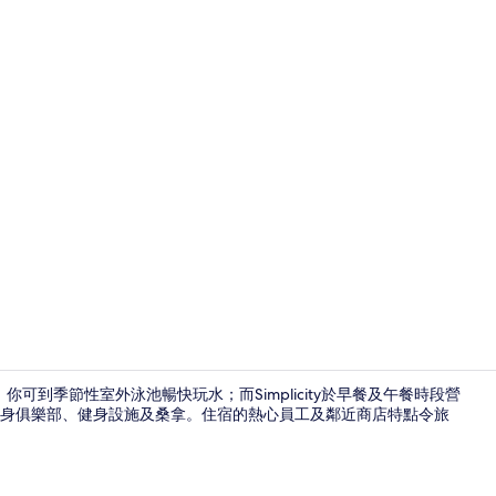
季節性室外
你可到季節性室外泳池暢快玩水；而Simplicity於早餐及午餐時段營
身俱樂部、健身設施及桑拿。住宿的熱心員工及鄰近商店特點令旅
供應早餐及