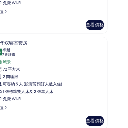
房
免費 Wi-Fi
的
情
相
查看價格
片
窗簾/窗簾、熨斗/熨衫板
豪华双寝室套房 | 客廳 | 32 吋電視連衛星電視
載
5
华双寝室套房
入
卓越
2
9.2 分，滿分 10 分
所
(7
7 則評價
則
有
城景
評
豪
72 平方米
價)
华
2 間睡房
双
可容納 5 人 (按實質預訂人數入住)
寝
1 張標準雙人床及 2 張單人床
室
免費 Wi-Fi
套
情
房
查看價格
的