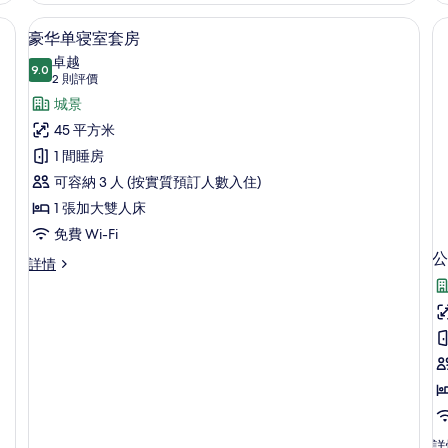
片
房
套
書桌、遮光窗簾/窗簾、熨斗/熨衫板
豪华单寝室套房 | 客廳 | 32 吋電視連
載
5
詳
房
豪华单寝室套房
入
情
詳
卓越
9.0
情
9.0 分，滿分 10 分
所
(2
2 則評價
則
有
城景
評
豪
45 平方米
價)
华
1 間睡房
单
可容納 3 人 (按實質預訂人數入住)
寝
1 張加大雙人床
室
免費 Wi-Fi
公
套
豪
詳情
华
房
单
的
寝
室
相
套
片
房
詳
情
公
詳