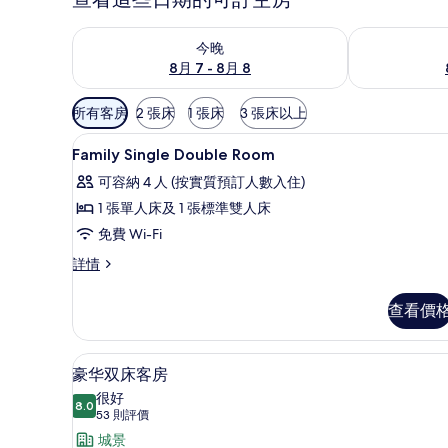
查看今晚 8月 7 - 8月 8的可訂空房
查看明日 8月 
今晚
8月 7 - 8月 8
可
所有客房
2 張床
1 張床
3 張床以上
用
房內夾萬、書桌、遮光窗簾/窗
載
嘅
18
Family Single Double Room
入
客
可容納 4 人 (按實質預訂人數入住)
房
所
1 張單人床及 1 張標準雙人床
篩
有
免費 Wi-Fi
選
Family
條
Family
詳情
Single
件
Single
Double
Double
查看價
Room
Room
詳
的
情
豪华双床客房 | 房內夾萬、書
載
相
4
豪华双床客房
入
片
很好
8.0
8.0 分，滿分 10 分
所
(53
53 則評價
則
有
城景