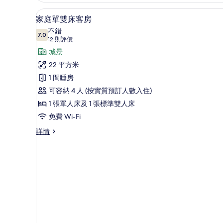
片
情
家庭單雙床客房 | 房內夾萬、
載
4
家庭單雙床客房
入
不錯
7.0
7.0 分，滿分 10 分
所
(12
12 則評價
則
有
城景
評
家
22 平方米
價)
庭
1 間睡房
單
可容納 4 人 (按實質預訂人數入住)
雙
1 張單人床及 1 張標準雙人床
床
免費 Wi-Fi
客
家
詳情
庭
房
單
的
雙
床
相
客
片
房
詳
情