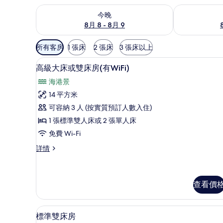
查看今晚 8月 8 - 8月 9的可訂空房
查看明日 8月 9
今晚
8月 8 - 8月 9
可
所有客房
1 張床
2 張床
3 張床以上
用
海灘/海景
載
嘅
3
高級大床或雙床房(有WiFi)
入
客
海港景
房
所
14 平方米
篩
有
可容納 3 人 (按實質預訂人數入住)
選
高
條
1 張標準雙人床或 2 張單人床
級
件
免費 Wi-Fi
大
高
詳情
床
級
或
大
床
雙
或
查看價
床
雙
床
房
免費 Wi-Fi、床單
載
房
3
標準雙床房
(有
(有