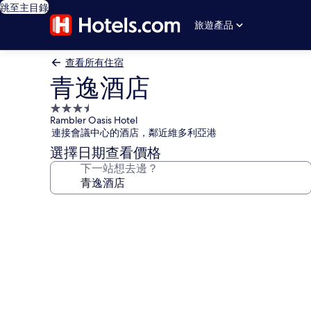
跳至主目錄
旅遊產品
查看所有住宿
青逸酒店
3.5
Rambler Oasis Hotel
星
連接會議中心的酒店，鄰近維多利亞港
級
選擇日期查看價格
住
下一站想去邊？
宿
青
逸
酒
店
相