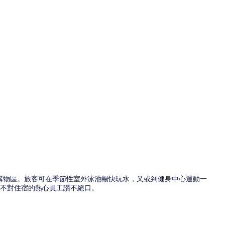
外觀
道購物區。旅客可在季節性室外泳池暢快玩水，又或到健身中心運動一
不對住宿的熱心員工讚不絕口。
季節性室外