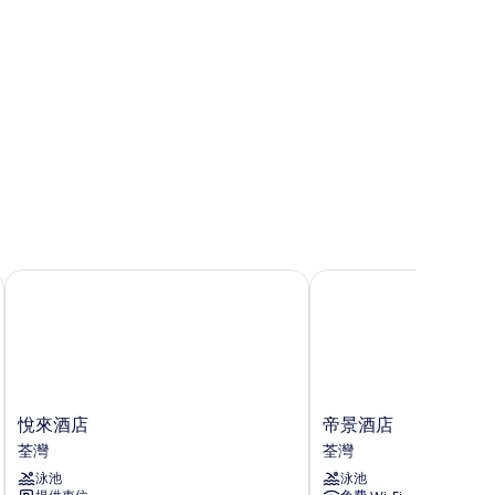
悅來酒店
帝景酒店
悅
帝
悅來酒店
帝景酒店
來
景
荃灣
荃灣
酒
酒
泳池
泳池
店
店