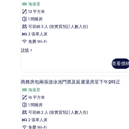
入
WiFi)
WiFi)
海港景
所
詳
的
13 平方米
情
有
相
1 間睡房
標
片
可容納 3 人 (按實質預訂人數入住)
準
2 張單人床
雙
免費 Wi-Fi
床
標
詳情
房
準
的
雙
查看價
床
相
房
片
詳
免費 Wi-Fi、床單
載
3
情
商務房包兩張游泳池門票及延遲退房至下午2時正
入
海港景
所
16 平方米
有
1 間睡房
商
可容納 2 人 (按實質預訂人數入住)
務
2 張單人床
房
免費 Wi-Fi