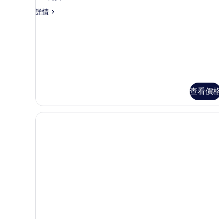
包
商
詳情
兩
務
張
房
包
游
兩
泳
張
游
池
泳
門
池
門
查看價
票
票
及
及
延
延
遲
遲
退
退
房
至
房
下
至
午
2
下
時
午
正
詳
2
情
時