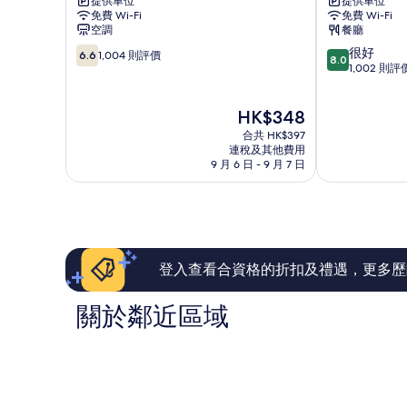
提供車位
提供車位
青
酒
免費 Wi-Fi
免費 Wi-Fi
衣
店
空調
餐廳
荃
6.6
8.0
很好
灣
6.6
1,004 則評價
8.0
分
分
1,002 則評
(滿
(滿
分
分
現
HK$348
為
為
售
10
10
合共 HK$397
HK$348
分)，
分)，
連稅及其他費用
9 月 6 日 - 9 月 7 日
1,004
很
則
好，
評
1,002
價
則
篇
評
評
價
價
篇
登入查看合資格的折扣及禮遇，更多歷
評
價
關於鄰近區域