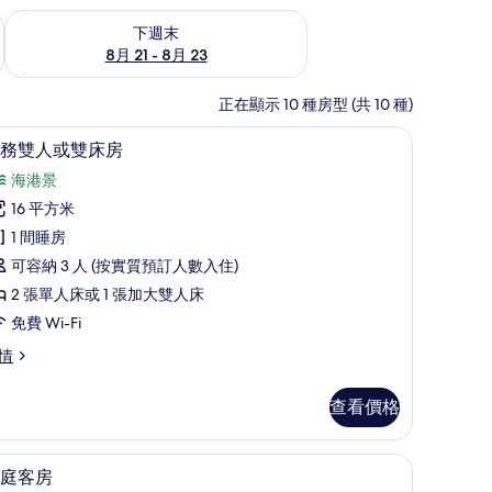
查看下週末 8月 21 - 8月 23的可訂空房
下週末
8月 21 - 8月 23
正在顯示 10 種房型 (共 10 種)
免費 Wi-Fi、床單
載
3
務雙人或雙床房
入
海港景
所
16 平方米
有
1 間睡房
商
可容納 3 人 (按實質預訂人數入住)
務
2 張單人床或 1 張加大雙人床
雙
免費 Wi-Fi
人
情
或
雙
查看價格
床
房
家庭客房 | 免費 Wi-Fi、床單
載
6
庭客房
的