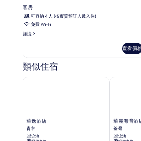
正
客房
的
可容納 4 人 (按實質預訂人數入住)
相
免費 Wi-Fi
片
客
詳情
房
詳
查看價
情
類似住宿
華逸酒店
華麗海灣酒店
華
華
華逸酒店
華麗海灣酒
逸
麗
青衣
荃灣
酒
海
泳池
泳池
店
灣