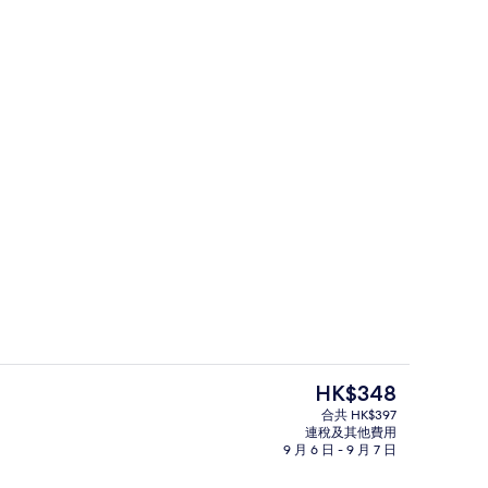
接待處
現
HK$348
價
合共 HK$397
HK$348
連稅及其他費用
泳池
海灘/海景
9 月 6 日 - 9 月 7 日