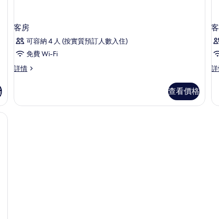
客房
客
可容納 4 人 (按實質預訂人數入住)
免費 Wi-Fi
客
客
詳情
詳
房
房
詳
詳
格
查看價格
情
情