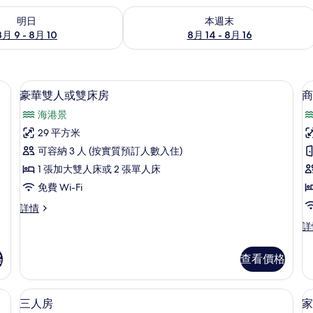
 - 8月 10的可訂空房
查看本週末 8月 14 - 8月 16的可訂空房
明日
本週末
8月 9 - 8月 10
8月 14 - 8月 16
豪華雙人或雙床房 | 免費 Wi-Fi、床單
載
4
豪華雙人或雙床房
商
入
海港景
所
29 平方米
有
可容納 3 人 (按實質預訂人數入住)
豪
1 張加大雙人床或 2 張單人床
華
免費 Wi-Fi
雙
豪
詳情
人
華
商
詳
或
雙
務
人
雙
雙
或
格
查看價格
人
床
雙
或
床
房
雙
免費 Wi-Fi、床單
載
房
4
床
三人房
家
的
詳