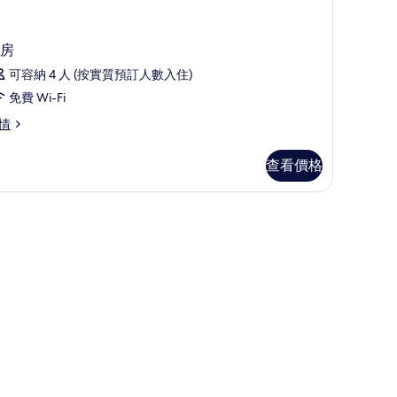
房
可容納 4 人 (按實質預訂人數入住)
免費 Wi-Fi
情
查看價格