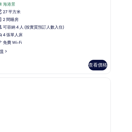
入
相
海港景
所
片
27 平方米
有
2 間睡房
家
可容納 4 人 (按實質預訂人數入住)
庭
4 張單人床
客
免費 Wi-Fi
房
情
的
相
查看價格
片