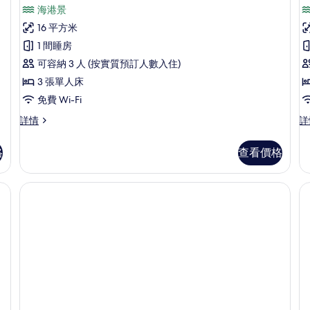
入
房
情
相
海港景
詳
所
情
片
16 平方米
有
1 間睡房
三
可容納 3 人 (按實質預訂人數入住)
人
3 張單人床
房
免費 Wi-Fi
的
三
家
詳情
詳
相
人
庭
片
房
客
格
查看價格
詳
房
情
詳
情