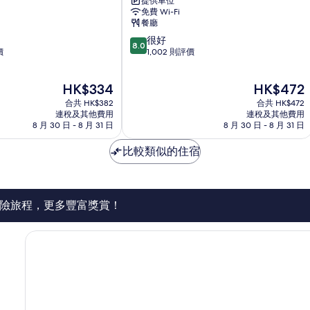
提供車位
帝
免費 Wi-Fi
盛
餐廳
酒
8.0
很好
店
8.0
分
價
1,002 則評價
葵
(滿
涌
分
現
現
HK$334
HK$472
為
售
售
10
合共 HK$382
合共 HK$472
HK$334
HK$472
分)，
連稅及其他費用
連稅及其他費用
8 月 30 日 - 8 月 31 日
8 月 30 日 - 8 月 31 日
很
好，
比較類似的住宿
1,002
則
評
價
篇
險旅程，更多豐富獎賞！
評
價