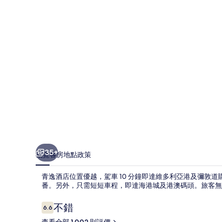
片
集
35+
概覽
客房
地點
政策
青逸酒店位置優越，駕車 10 分鐘即達維多利亞港及彌敦
番。另外，只需短短車程，即達海港城及港澳碼頭。旅客無
評
不錯
6.6
6.6 分，滿分 10 分，
價
查看全部 1,002 則評價