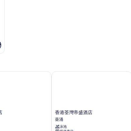
格
香港荃灣帝盛酒店
香
店
香港荃灣帝盛酒店
港
葵涌
荃
泳池
灣