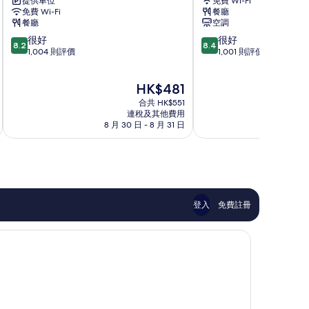
提供車位
免費 Wi-Fi
荃
荃
免費 Wi-Fi
餐廳
灣
灣
餐廳
空調
8.2
8.4
很好
很好
8.2
8.4
分
分
1,004 則評價
1,001 則評價
(滿
(滿
分
分
現
HK$481
為
為
售
10
10
合共 HK$551
HK$481
分)，
分)，
連稅及其他費用
8 月 30 日 - 8 月 31 日
9
很
很
好，
好，
1,004
1,001
則
則
評
評
價
價
篇
篇
登入
免費註冊
評
評
價
價