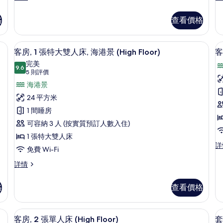
華
房,
人
客
1
格
查看價格
床,
床
房,
張
2
特
海
張
大
客房, 1 張特大雙人床, 海港景 (High
載
港
6
單
雙
客房, 1 張特大雙人床, 海港景 (High Floor)
客
入
人
人
景
完美
床,
9.6
床,
9.6 分，滿分 10 分
所
(5
5 則評價
(Victoria
(
海
海
則
有
海港景
Harbour
H
港
港
評
景
景
Lounge
L
客
24 平方米
(Victoria
(V
價)
Access)
A
房,
1 間睡房
房
Harbour
Ha
的
Lounge
L
1
2
可容納 3 人 (按實質預訂人數入住)
Access)
Ac
相
張
1 張特大雙人床
詳
詳
客
詳
片
特
情
情
免費 Wi-Fi
房,
大
2
客
詳情
張
房,
雙
床
單
1
人
格
查看價格
人
張
床,
床,
特
海
大
作空間、隔音
海
房內夾萬、書桌、手提電腦工作空間、
載
港
6
雙
客房, 2 張單人床 (High Floor)
套