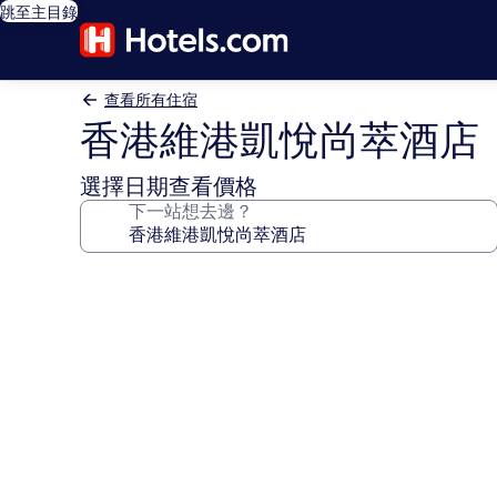
跳至主目錄
查看所有住宿
香港維港凱悅尚萃酒店
選擇日期查看價格
下一站想去邊？
香
港
維
港
凱
悅
尚