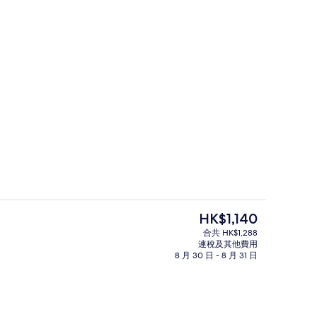
入口
現
HK$1,140
價
合共 HK$1,288
HK$1,140
連稅及其他費用
書桌、手提電腦工作空間、隔音
4 間餐廳；供應早餐、午餐和晚餐
8 月 30 日 - 8 月 31 日