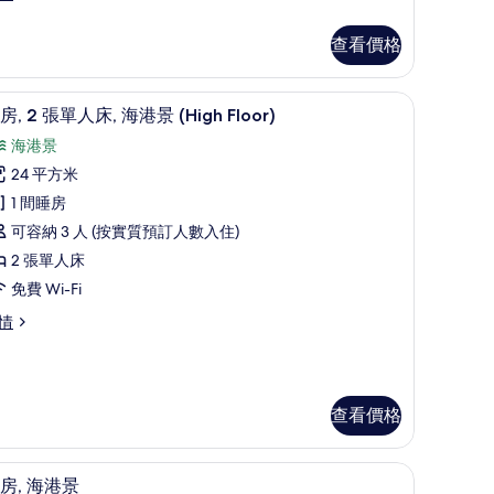
人
查看價格
,
海
 Floor) | 房內夾萬、書桌、手提電腦工作空間、隔音
房內夾萬、書桌、手提電腦工作空間、隔音
載
港
6
房, 2 張單人床, 海港景 (High Floor)
入
景
海港景
所
Victoria
24 平方米
有
arbour
1 間睡房
ounge
客
ictoria
可容納 3 人 (按實質預訂人數入住)
ccess)
,
rbour
2 張單人床
的
ounge
免費 Wi-Fi
cess)
相
張
情
片
單
人
,
海
查看價格
港
隔音
景
套房, 海港景 | 房內夾萬、書桌、手提電腦工
載
6
房, 海港景