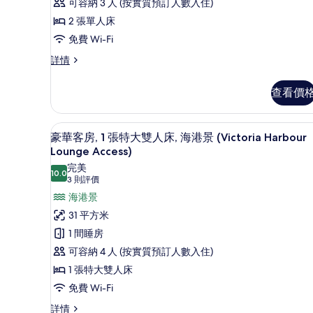
客
可容納 3 人 (按實質預訂人數入住)
房,
2 張單人床
2
免費 Wi-Fi
張
豪
詳情
華
單
客
人
查看價
房,
床,
2
張
海
房內夾萬、書桌、手提電腦工
載
8
單
豪華客房, 1 張特大雙人床, 海港景 (Victoria Harbour
港
入
人
Lounge Access)
床,
景
所
完美
海
10.0
10.0 分，滿分 10 分
(3
3 則評價
的
有
港
則
海港景
景
相
豪
評
詳
31 平方米
片
華
情
價)
1 間睡房
客
可容納 4 人 (按實質預訂人數入住)
房,
1 張特大雙人床
1
免費 Wi-Fi
張
特
豪
詳情