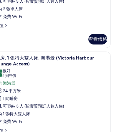
相
可容納 3 人 (按實質預訂人數入住)
張
片
2 張單人床
單
免費 Wi-Fi
人
情
,
海
查看價格
港
隔音
景
行政酒廊
載
7
房, 1 張特大雙人床, 海港景 (Victoria Harbour
的
入
ounge Access)
相
所
很好
0
8.0 分，滿分 10 分
(2
2 則評價
片
有
則
海港景
客
評
24 平方米
,
價)
1 間睡房
可容納 3 人 (按實質預訂人數入住)
張
1 張特大雙人床
特
免費 Wi-Fi
大
雙
情