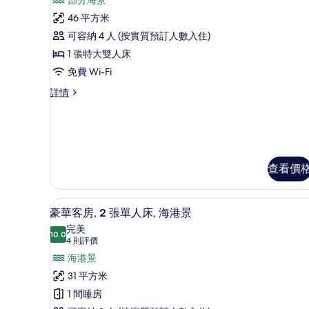
床
Access)
所
(Victoria
46 平方米
的
有
Harbour
可容納 4 人 (按實質預訂人數入住)
相
Lounge
豪
Access)
1 張特大雙人床
片
華
詳
免費 Wi-Fi
情
套
豪
詳情
房
華
的
套
房
相
詳
片
情
查看價
房內夾萬、書桌、手提電腦工
載
7
豪華客房, 2 張單人床, 海港景
入
完美
10.0
10.0 分，滿分 10 分
所
(4
4 則評價
則
有
海港景
評
豪
31 平方米
價)
華
1 間睡房