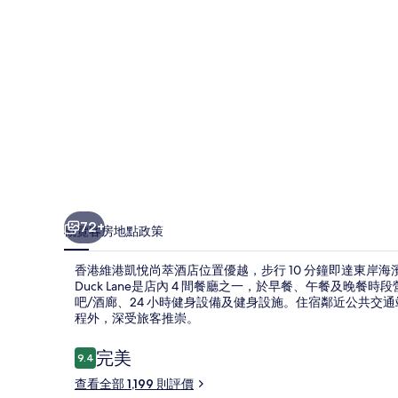
萃
酒
店
相
片
集
72+
概覽
客房
地點
政策
香港維港凱悅尚萃酒店位置優越，步行 10 分鐘即達東岸
Duck Lane是店內 4 間餐廳之一，於早餐、午餐及晚
吧/酒廊、24 小時健身設備及健身設施。住宿鄰近公共交通
程外，深受旅客推崇。
評
完美
9.4
9.4 分，滿分 10 分，
價
查看全部 1,199 則評價