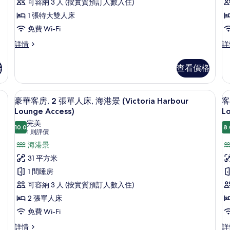
詳
1
2
可容納 3 人 (按實質預訂人數入住)
情
張
1 張特大雙人床
特
免費 Wi-Fi
大
客
客
詳情
詳
房,
房,
雙
床
1
2
人
格
查看價格
張
張
床,
特
單
大
人
作空間、隔音
海
房內夾萬、書桌、手提電腦工作空間、
載
8
雙
床,
豪華客房, 2 張單人床, 海港景 (Victoria Harbour
客
港
入
人
海
Lounge Access)
L
床,
港
景
所
完美
海
景
10.0
8.
10.0 分，滿分 10 分
(1
1 則評價
的
有
港
詳
則
海港景
景
情
相
豪
評
詳
31 平方米
片
華
房
情
價)
1 間睡房
1
客
可容納 3 人 (按實質預訂人數入住)
房,
2 張單人床
2
免費 Wi-Fi
張
單
豪
客
詳情
詳