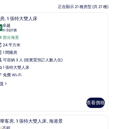
正在顯示 21 種房型 (共 21 種)
房內夾萬、書桌、手提電腦工作空間、隔音
載
6
房, 1 張特大雙人床
入
卓越
0
9.0 分，滿分 10 分
所
(51
51 則評價
則
有
部分海景
評
客
24 平方米
價)
,
1 間睡房
可容納 3 人 (按實質預訂人數入住)
張
1 張特大雙人床
特
免費 Wi-Fi
大
情
雙
人
查看價格
床
的
隔音
房內夾萬、書桌、手提電腦工作空間、隔音
載
相
7
華客房, 1 張特大雙人床, 海港景
入
片
不錯