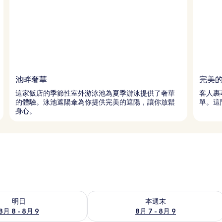
池畔奢華
完美
這家飯店的季節性室外游泳池為夏季游泳提供了奢華
客人裹
的體驗。泳池遮陽傘為你提供完美的遮陽，讓你放鬆
單。這
身心。
8 - 8月 9的可訂空房
查看本週末 8月 7 - 8月 9的可訂空房
明日
本週末
8月 8 - 8月 9
8月 7 - 8月 9