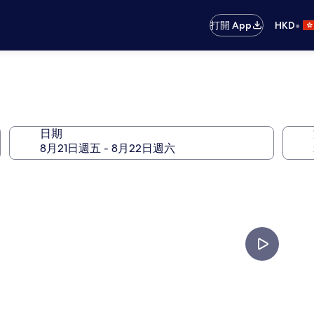
•
打開 App
HKD
日期