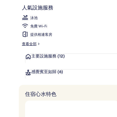
4 間餐廳；
人氣設施服務
泳池
免費 Wi-Fi
提供相連客房
查看全部
主要設施服務
(12)
感覺賓至如歸
(6)
住宿心水特色