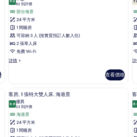
Lounge
詳
相
9.0
7.
9.0 分，滿分 10 分
所
(82
82 則評價
Access)
情
片
則
有
部分海景
詳
評
情
客
24 平方米
價)
房,
1 間睡房
2
可容納 3 人 (按實質預訂人數入住)
張
2 張單人床
房
單
1
免費 Wi-Fi
人
客
豪
詳情
詳
房,
華
床
2
客
的
格
查看價格
張
房,
相
單
1
人
張
作空間、隔音
片
房內夾萬、書桌、手提電腦工作空間、
載
6
床
特
客房, 1 張特大雙人床, 海港景
客
床
入
詳
大
優異
情
8.8
雙
8.
8.8 分，滿分 10 分
所
(23
23 則評價
人
則
有
海港景
床,
評
海
客
24 平方米
港
價)
房,
1 間睡房
房
景