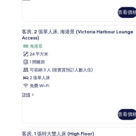
華
大
客
查看價
雙
房,
1
人
張
行政酒廊
載
床,
7
特
客房, 2 張單人床, 海港景 (Victoria Harbour Lounge
入
大
海
Access)
雙
所
港
海港景
人
有
床,
景
24 平方米
海
客
(Victoria
1 間睡房
港
房,
Harbour
景
可容納 3 人 (按實質預訂人數入住)
(Victoria
Lounge
2
2 張單人床
Harbour
Access)
張
Lounge
免費 Wi-Fi
的
單
Access)
客
詳情
詳
相
人
房,
情
片
2
床,
張
海
查看價
單
港
人
床,
景
房內夾萬、書桌、手提電腦工
載
6
海
客房, 1 張特大雙人床 (High Floor)