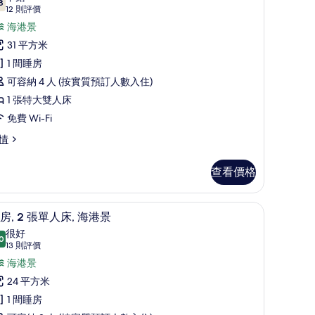
8
7.8 分，滿分 10 分
所
(12
12 則評價
則
有
海港景
評
豪
31 平方米
價)
華
1 間睡房
客
可容納 4 人 (按實質預訂人數入住)
,
1 張特大雙人床
免費 Wi-Fi
張
情
特
大
查看價格
雙
隔音
人
房內夾萬、書桌、手提電腦工作空間、隔音
載
6
房, 2 張單人床, 海港景
,
入
很好
0
海
8.0 分，滿分 10 分
所
(13
13 則評價
則
港
有
海港景
評
景
客
24 平方米
價)
的
,
1 間睡房