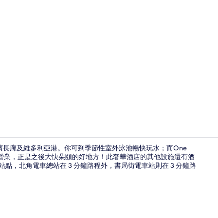
創作者影片
海濱長廊及維多利亞港。你可到季節性室外泳池暢快玩水；而One
餐時段營業，正是之後大快朵頤的好地方！此奢華酒店的其他設施還有酒
站點，北角電車總站在 3 分鐘路程外，書局街電車站則在 3 分鐘路
房內夾萬、