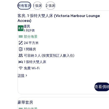
可
所有客房
1 張床
2 張床
用
行政酒廊
載
嘅
7
客房, 1 張特大雙人床 (Victoria Harbour Lounge
入
客
Access)
房
所
優異
8.8
8.8 分，滿分 10 分
篩
(3
3 則評價
有
則
選
部分海景
客
評
條
24 平方米
房,
價)
件
1 間睡房
1
可容納 3 人 (按實質預訂人數入住)
張
1 張特大雙人床
特
免費 Wi-Fi
大
雙
客
詳情
房,
人
1
查看價
床
張
特
(Victoria
大
豪華套房 | 房內夾萬、書桌、
載
Harbour
8
雙
豪華套房
Lounge
入
人
部分海景