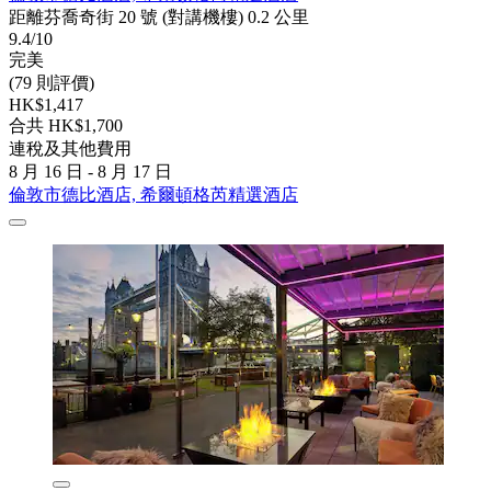
距離芬喬奇街 20 號 (對講機樓) 0.2 公里
9.4/10
完美
(79 則評價)
HK$1,417
合共 HK$1,700
連稅及其他費用
8 月 16 日 - 8 月 17 日
倫敦市德比酒店, 希爾頓格芮精選酒店