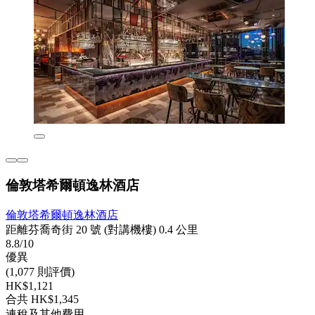
倫敦塔希爾頓逸林酒店
倫敦塔希爾頓逸林酒店
距離芬喬奇街 20 號 (對講機樓) 0.4 公里
8.8/10
優異
(1,077 則評價)
HK$1,121
合共 HK$1,345
連稅及其他費用