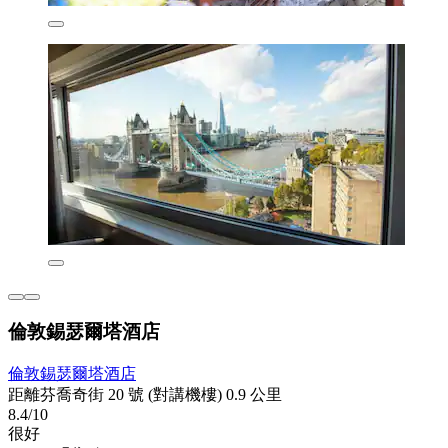
倫敦錫瑟爾塔酒店
倫敦錫瑟爾塔酒店
距離芬喬奇街 20 號 (對講機樓) 0.9 公里
8.4/10
很好