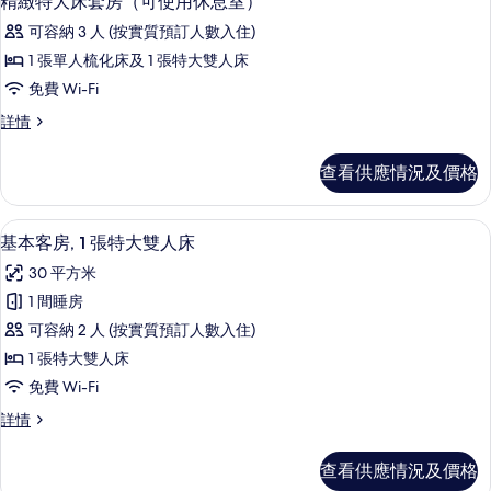
精緻特大床套房（可使用休息室）
房
入
情
的
可容納 3 人 (按實質預訂人數入住)
所
相
1 張單人梳化床及 1 張特大雙人床
有
片
免費 Wi-Fi
精
精
詳情
緻
緻
特
特
查看供應情況及價格
大
大
床
床
套
雨淋花灑、免費梳洗用品、風筒、提供
載
4
房
基本客房, 1 張特大雙人床
套
入
（可
房
30 平方米
使
所
用
（可
1 間睡房
有
休
使
可容納 2 人 (按實質預訂人數入住)
息
基
室）
用
1 張特大雙人床
本
詳
休
免費 Wi-Fi
情
客
息
基
詳情
房,
本
室）
1
客
查看供應情況及價格
的
房,
張