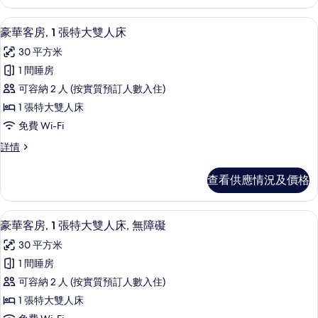
1
相
特
張
高級寢具、房內夾萬、書桌、手提電腦
載
片
7
特
大
豪華客房, 1 張特大雙人床
入
大
雙
30 平方米
雙
所
人
人
1 間睡房
有
床
床
可容納 2 人 (按實質預訂人數入住)
詳
豪
的
情
1 張特大雙人床
華
相
免費 Wi-Fi
客
片
豪
詳情
房,
華
1
客
查看供應情況及價格
房,
張
1
特
張
高級寢具、房內夾萬、書桌、手提電腦
載
5
特
大
豪華客房, 1 張特大雙人床, 無障礙
入
大
雙
30 平方米
雙
所
人
人
1 間睡房
有
床
床
可容納 2 人 (按實質預訂人數入住)
詳
豪
的
情
1 張特大雙人床
華