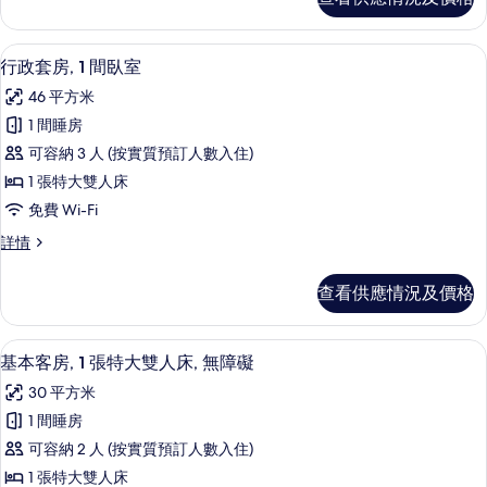
房,
張
1
特
張
行政套房, 1 間臥室 | 客廳 | LED 電視
載
9
特
大
行政套房, 1 間臥室
入
大
雙
46 平方米
雙
所
人
人
1 間睡房
有
床
床
可容納 3 人 (按實質預訂人數入住)
詳
行
的
情
1 張特大雙人床
政
相
免費 Wi-Fi
套
片
行
詳情
房,
政
1
套
查看供應情況及價格
房,
間
1
臥
間
高級寢具、房內夾萬、書桌、手提電腦
載
3
臥
室
基本客房, 1 張特大雙人床, 無障礙
入
室
的
30 平方米
詳
所
相
情
1 間睡房
有
片
可容納 2 人 (按實質預訂人數入住)
基
1 張特大雙人床