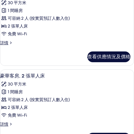
雙
30 平方米
雙
所
人
人
1 間睡房
有
床
床
可容納 2 人 (按實質預訂人數入住)
(Penthouse)
基
(Penthouse)
詳
2 張單人床
本
情
的
免費 Wi-Fi
客
相
基
詳情
房,
片
本
2
客
查看供應情況及價格
房,
張
2
單
張
高級寢具、房內夾萬、書桌、手提電腦
載
4
單
人
豪華客房, 2 張單人床
入
人
床
30 平方米
床
所
的
詳
1 間睡房
有
情
相
可容納 2 人 (按實質預訂人數入住)
豪
片
2 張單人床
華
免費 Wi-Fi
客
豪
詳情
房,
華