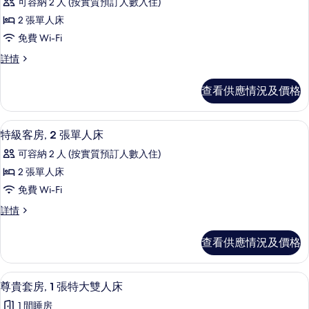
加
可容納 2 人 (按實質預訂人數入住)
雙
所
大
人
2 張單人床
有
床
雙
免費 Wi-Fi
詳
行
人
情
行
詳情
政
政
床
客
客
的
查看供應情況及價格
房,
房,
相
2
2
張
片
特級客房, 2 張單人床 | 高級寢具、
載
1
單
張
特級客房, 2 張單人床
入
人
單
可容納 2 人 (按實質預訂人數入住)
床
所
人
詳
2 張單人床
有
情
床
免費 Wi-Fi
特
的
特
詳情
級
級
相
客
客
片
查看供應情況及價格
房,
房,
2
2
張
尊貴套房, 1 張特大雙人床 | 客廳 | LED 
載
1
單
張
尊貴套房, 1 張特大雙人床
入
人
單
1 間睡房
床