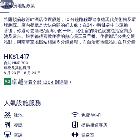
酒
128+
概覽
客房
地點
政策
店
希爾頓倫敦河畔酒店位置優越，10 分鐘路程即達泰德現代美術館及環
相
球劇院。店內餐廳是大快朵頤的好去處；在24 小時健身中心運動一
番後，你還可去酒吧/酒廊小酌一杯。此住宿的特色設施包括室內泳
片
池及露台。旅客都很喜歡住宿的熱心員工及早餐。住宿鄰近公共交通
集
站點，與南華克地鐵站相隔 5 分鐘路程，而自治市地鐵站則在 11 分鐘
路程外。
現
HK$1,417
價
合共 HK$1,700
HK$1,417
連稅及其他費用
室內泳池
8 月 23 日 - 8 月 24 日
評
卓越
9.2
查看全部 1,004 則評價
9.2 分，滿分 10 分，
價
人氣設施服務
泳池
免費 Wi-Fi
餐廳
提供相連客房
空調
健身室