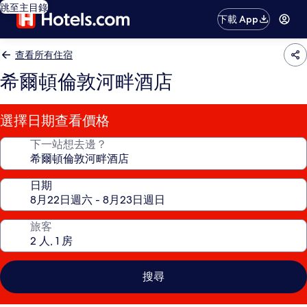
跳至主目錄
下載 App
查看所有住宿
希爾頓倫敦河畔酒店
選擇日期查看價格
下一站想去邊？
日期
旅客
搜尋