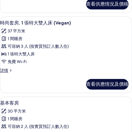
2
客
查看供應情況及價格
房,
張
2
單
張
時尚套房, 1 張特大雙人床 (Vegan) | 客廳 
載
12
單
人
時尚套房, 1 張特大雙人床 (Vegan)
入
人
床
37 平方米
床
所
的
詳
1 間睡房
有
情
相
可容納 3 人 (按實質預訂人數入住)
時
片
1 張特大雙人床
尚
免費 Wi-Fi
套
時
詳情
房,
尚
1
套
查看供應情況及價格
房,
張
1
特
張
高級寢具、房內夾萬、書桌、手提電腦
載
5
特
大
基本客房
入
大
雙
30 平方米
雙
所
人
人
1 間睡房
有
床
床
可容納 2 人 (按實質預訂人數入住)
(Vegan)
基