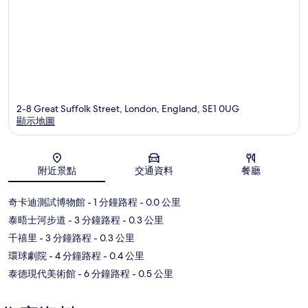
2-8 Great Suffolk Street, London, England, SE1 0UG
顯示地圖
地圖
附近景點
交通資料
餐廳
奇卡迪測試博物館
- 1 分鐘路程
- 0.0 公里
泰晤士河步道
- 3 分鐘路程
- 0.3 公里
千禧里
- 3 分鐘路程
- 0.3 公里
環球劇院
- 4 分鐘路程
- 0.4 公里
泰德現代美術館
- 6 分鐘路程
- 0.5 公里