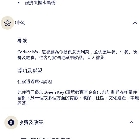
僅提供慳水馬桶
特色
餐飲
Carluccio's - 這餐廳為你提供意大利菜，並供應早餐、午餐、晚
餐及輕食。住客可於酒吧享用飲品。天天營業。
獎項及聯盟
住宿通過環保認證
此住宿已參加Green Key (環境教育基金會)，該計劃旨在衡量住
宿對下列一個或多個方面的貢獻：環保、社區、文化遺產、本地
經濟。
收費及政策