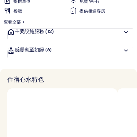
提供車位
免費 Wi-Fi
餐廳
提供相連客房
查看全部
主要設施服務
(12)
感覺賓至如歸
(6)
住宿心水特色