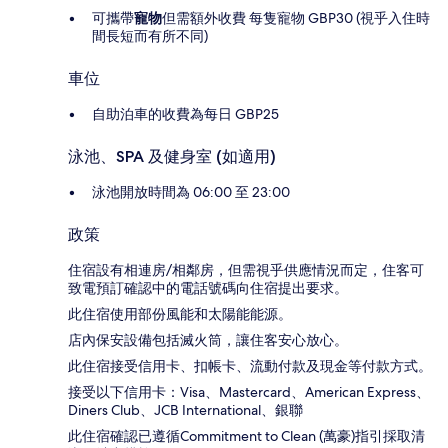
可攜帶
寵物
但需額外收費 每隻寵物 GBP30 (視乎入住時
間長短而有所不同)
車位
自助泊車的收費為每日 GBP25
泳池、SPA 及健身室 (如適用)
泳池開放時間為 06:00 至 23:00
政策
住宿設有相連房/相鄰房，但需視乎供應情況而定，住客可
致電預訂確認中的電話號碼向住宿提出要求。
此住宿使用部份風能和太陽能能源。
店內保安設備包括滅火筒，讓住客安心放心。
此住宿接受信用卡、扣帳卡、流動付款及現金等付款方式。
接受以下信用卡：Visa、Mastercard、American Express、
Diners Club、JCB International、銀聯
此住宿確認已遵循Commitment to Clean (萬豪)指引採取清