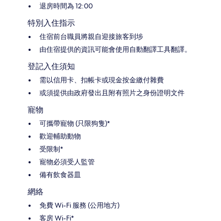
退房時間為 12:00
特別入住指示
住宿前台職員將親自迎接旅客到埗
由住宿提供的資訊可能會使用自動翻譯工具翻譯。
登記入住須知
需以信用卡、扣帳卡或現金按金繳付雜費
或須提供由政府發出且附有照片之身份證明文件
寵物
可攜帶寵物 (只限狗隻)*
歡迎輔助動物
受限制*
寵物必須受人監管
備有飲食器皿
網絡
免費 Wi-Fi 服務 (公用地方)
客房 Wi-Fi*