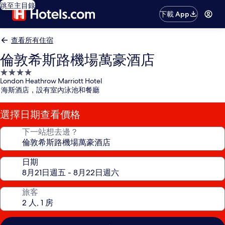
跳至主目錄
下載 App
查看所有住宿
倫敦希斯路機場萬豪酒店
4.0
London Heathrow Marriott Hotel
星
海斯酒店，設有室內泳池和餐廳
級
住
選擇日期查看價格
宿
下一站想去邊？
日期
旅客