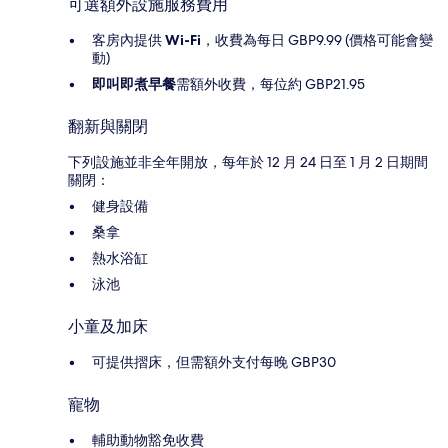
可選額外設施服務費用
客房內提供
Wi-Fi
，收費為每日 GBP9.99 (價格可能會變
動)
即叫即煮早餐
需額外收費，每位約 GBP21.95
翻新與關閉
下列設施並非全年開放，每年於 12 月 24 日至 1 月 2 日期間
關閉：
健身設備
桑拿
熱水浴缸
泳池
小童及加床
可提供摺床，但需額外支付每晚 GBP30
寵物
輔助動物豁免收費