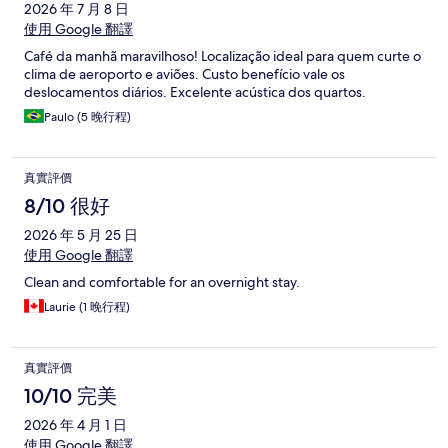
2026 年 7 月 8 日
使用 Google 翻譯
Café da manhã maravilhoso! Localização ideal para quem curte o
clima de aeroporto e aviões. Custo benefício vale os
deslocamentos diários. Excelente acústica dos quartos.
Paulo (5 晚行程)
真實評價
8/10 很好
2026 年 5 月 25 日
使用 Google 翻譯
Clean and comfortable for an overnight stay.
Laurie (1 晚行程)
真實評價
10/10 完美
2026 年 4 月 1 日
使用 Google 翻譯