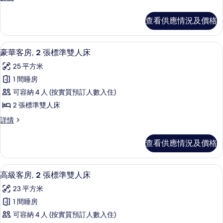
客
級
相
房,
客
片
查看供應情況及價格
房,
1
1
張
張
特厚豪華床墊、房內夾萬、書桌、遮光
載
7
特
特
豪華客房, 2 張標準雙人床
入
大
大
25 平方米
雙
所
雙
人
1 間睡房
有
床
人
可容納 4 人 (按實質預訂人數入住)
詳
豪
床
情
2 張標準雙人床
華
的
豪
詳情
客
華
相
房,
客
片
查看供應情況及價格
房,
2
2
張
張
特厚豪華床墊、房內夾萬、書桌、遮光
載
4
標
標
高級客房, 2 張標準雙人床
入
準
準
23 平方米
雙
所
雙
人
1 間睡房
有
床
人
可容納 4 人 (按實質預訂人數入住)
詳
高