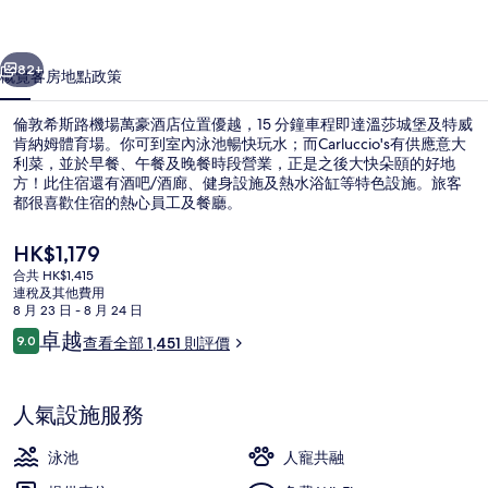
場
一個
下一個
萬
82+
概覽
客房
地點
政策
豪
倫敦希斯路機場萬豪酒店位置優越，15 分鐘車程即達溫莎城堡及特威
酒
肯納姆體育場。你可到室內泳池暢快玩水；而Carluccio's有供應意大
利菜，並於早餐、午餐及晚餐時段營業，正是之後大快朵頤的好地
店
方！此住宿還有酒吧/酒廊、健身設施及熱水浴缸等特色設施。旅客
相
都很喜歡住宿的熱心員工及餐廳。
片
現
HK$1,179
價
集
合共 HK$1,415
HK$1,179
連稅及其他費用
外觀
8 月 23 日 - 8 月 24 日
評
卓越
9.0
查看全部 1,451 則評價
9.0 分，滿分 10 分，
價
人氣設施服務
泳池
人寵共融