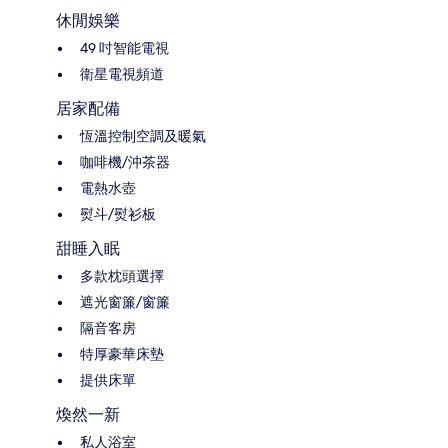
休閒娛樂
49 吋智能電視
衛星電視頻道
居家配備
恆溫控制空調及暖氣
咖啡機/沖茶器
電熱水壺
熨斗/熨衫板
甜睡入眠
多款枕頭選擇
遮光窗簾/窗簾
隔音客房
特厚豪華床墊
提供床單
煥然一新
私人浴室