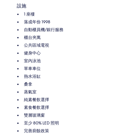
設施
1 座樓
落成年份 1998
自動櫃員機/銀行服務
櫃台夾萬
公共區域電視
健身中心
室內泳池
單車車位
熱水浴缸
桑拿
蒸氣室
純素餐飲選擇
素食餐飲選擇
雙層玻璃窗
至少 80% LED 照明
完善廚餘政策