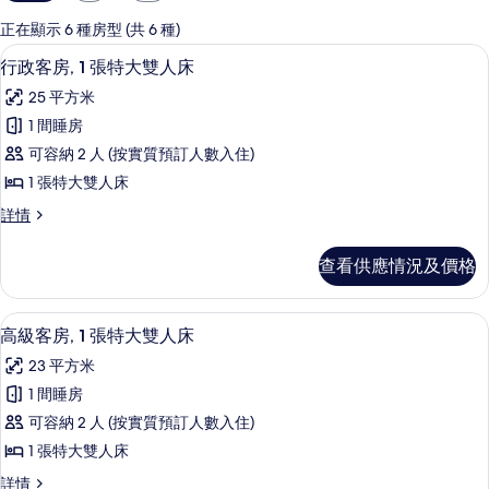
用
嘅
正在顯示 6 種房型 (共 6 種)
客
特厚豪華床墊、房內夾萬、書桌、遮光
載
10
行政客房, 1 張特大雙人床
房
入
篩
25 平方米
所
選
1 間睡房
有
條
可容納 2 人 (按實質預訂人數入住)
行
件
1 張特大雙人床
政
行
詳情
客
政
房,
客
查看供應情況及價格
房,
1
1
張
張
特厚豪華床墊、房內夾萬、書桌、遮光
載
7
特
特
高級客房, 1 張特大雙人床
入
大
大
23 平方米
雙
所
雙
人
1 間睡房
有
床
人
可容納 2 人 (按實質預訂人數入住)
詳
高
床
情
1 張特大雙人床
級
的
高
詳情