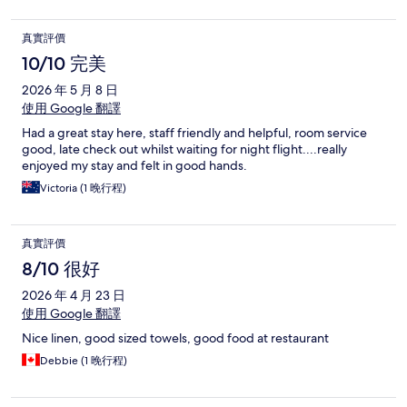
真實評價
10/10 完美
2026 年 5 月 8 日
使用 Google 翻譯
Had a great stay here, staff friendly and helpful, room service
good, late check out whilst waiting for night flight....really
enjoyed my stay and felt in good hands.
Victoria (1 晚行程)
真實評價
8/10 很好
2026 年 4 月 23 日
使用 Google 翻譯
Nice linen, good sized towels, good food at restaurant
Debbie (1 晚行程)