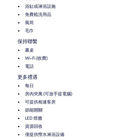
浴缸或淋浴設施
免費梳洗用品
風筒
毛巾
保持聯繫
書桌
Wi-Fi (收費)
電話
更多禮遇
每日
房內夾萬 (可放手提電腦)
可提供相連客房
節能開關
LED 燈膽
資源回收
僅提供慳水淋浴設備