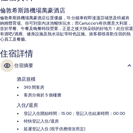
倫敦希斯路機場萬豪酒店
倫敦希斯路機場萬豪酒店位置優越，15 分鐘車程即達溫莎城堡及特威肯
納姆體育場。你可到室內泳池暢快玩水；而Carluccio's有供應意大利菜，
並於早餐、午餐及晚餐時段營業，正是之後大快朵頤的好地方！此住宿還
有酒吧/酒廊、健身設施及熱水浴缸等特色設施。旅客都很喜歡住宿的熱
心員工及餐廳。
住宿詳情
住宿摘要
酒店規模
393 間客房
客房分佈於 5 個樓層
入住/退房
登記入住開始時間：15:00；登記入住結束時間：00:00
特快登記入住/退房
延遲登記入住 (視乎供應情況而定)