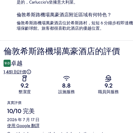
是的，Carluccio's坐擁意大利菜。
倫敦希斯路機場萬豪酒店附近區域有何特色？
倫敦希斯路機場萬豪酒店位於希斯路村，短短 6 分鐘步程即達機
場保齡球館。旅客都很喜歡此酒店的優越位置。
倫敦希斯路機場萬豪酒店的評價
評
價
卓越
9.0
1,451 則評價
9.2
8.8
9.2
整潔度
設施服務
職員與服務
評
真實評價
價
10/10 完美
2026 年 7 月 17 日
使用 Google 翻譯