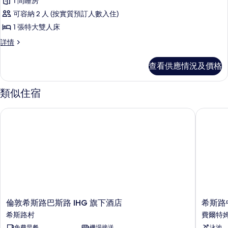
雙
1 間睡房
有
床
人
可容納 2 人 (按實質預訂人數入住)
詳
豪
床
情
1 張特大雙人床
華
的
豪
詳情
客
華
相
房,
客
片
查看供應情況及價格
房,
1
1
張
張
類似住宿
特
特
大
大
倫敦希斯路巴斯路 IHG 旗下酒店
希斯路中
雙
雙
人
床
人
詳
床
情
的
相
片
倫
希
倫敦希斯路巴斯路 IHG 旗下酒店
希斯路
敦
斯
希斯路村
費爾特
希
路
免費早餐
機場接送
泳池