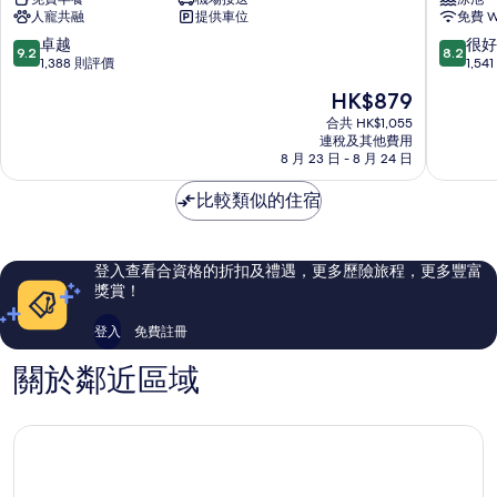
斯
中
人寵共融
提供車位
免費 Wi
路
庭
巴
酒
9.2
8.2
卓越
很好
9.2
8.2
斯
店
分
分
1,388 則評價
1,5
路
費
(滿
(滿
現
HK$879
IHG
爾
分
分
售
旗
特
為
為
合共 HK$1,055
HK$879
下
連稅及其他費用
姆
10
10
8 月 23 日 - 8 月 24 日
酒
北
分)，
分)，
店
卓
很
比較類似的住宿
希
越，
好，
斯
1,388
1,541
路
則
則
村
評
評
登入查看合資格的折扣及禮遇，更多歷險旅程，更多豐富
價
價
獎賞！
篇
篇
評
評
登入
免費註冊
價
價
關於鄰近區域