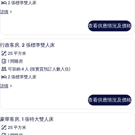
床
情
2 張標準雙人床
級
的
高
詳情
客
級
相
房,
客
片
查看供應情況及價格
房,
2
2
張
張
特厚豪華床墊、房內夾萬、書桌、遮光
載
8
標
標
行政客房, 2 張標準雙人床
入
準
準
25 平方米
雙
所
雙
人
1 間睡房
有
床
人
可容納 4 人 (按實質預訂人數入住)
詳
行
床
情
2 張標準雙人床
政
的
行
詳情
客
政
相
房,
客
片
查看供應情況及價格
房,
2
2
張
張
特厚豪華床墊、房內夾萬、書桌、遮光
載
9
標
標
豪華客房, 1 張特大雙人床
入
準
準
25 平方米
雙
所
人