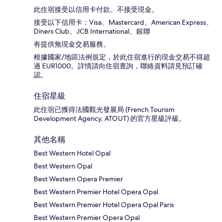
此住宿接受以信用卡付款。不接受現金。
接受以下信用卡：Visa、Mastercard、American Express、
Diners Club、JCB International、銀聯
有提供無現金交易服務。
根據國家/地區法例規定，於此住宿進行的現金交易不得超
過 EUR1000。詳情請向住宿查詢，聯絡資料請見預訂確
認。
住宿星級
此住宿已獲得法國觀光發展局 (French Tourism
Development Agency, ATOUT) 的官方星級評級。
其他名稱
Best Western Hotel Opal
Best Western Opal
Best Western Opera Premier
Best Western Premier Hotel Opera Opal
Best Western Premier Hotel Opera Opal Paris
Best Western Premier Opera Opal