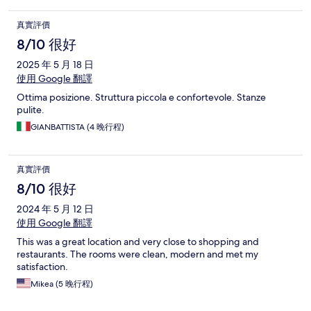
真實評價
8/10 很好
2025 年 5 月 18 日
使用 Google 翻譯
Ottima posizione. Struttura piccola e confortevole. Stanze
pulite.
GIANBATTISTA (4 晚行程)
真實評價
8/10 很好
2024 年 5 月 12 日
使用 Google 翻譯
This was a great location and very close to shopping and
restaurants. The rooms were clean, modern and met my
satisfaction.
Mikea (5 晚行程)