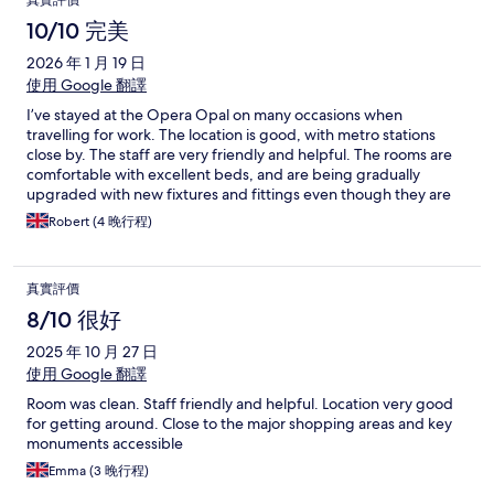
10/10 完美
2026 年 1 月 19 日
使用 Google 翻譯
I’ve stayed at the Opera Opal on many occasions when
travelling for work. The location is good, with metro stations
close by. The staff are very friendly and helpful. The rooms are
comfortable with excellent beds, and are being gradually
upgraded with new fixtures and fittings even though they are
not outdated.
Robert (4 晚行程)
真實評價
8/10 很好
2025 年 10 月 27 日
使用 Google 翻譯
Room was clean. Staff friendly and helpful. Location very good
for getting around. Close to the major shopping areas and key
monuments accessible
Emma (3 晚行程)