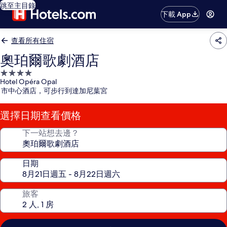
跳至主目錄
下載 App
查看所有住宿
奧珀爾歌劇酒店
4.0
Hotel Opéra Opal
星
市中心酒店，可步行到達加尼葉宮
級
住
選擇日期查看價格
宿
下一站想去邊？
日期
旅客