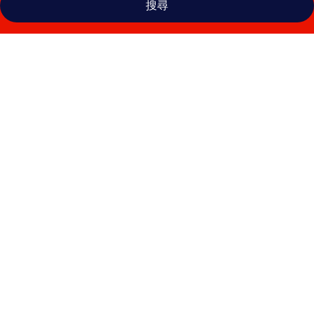
搜尋
奧
珀
爾
歌
劇
酒