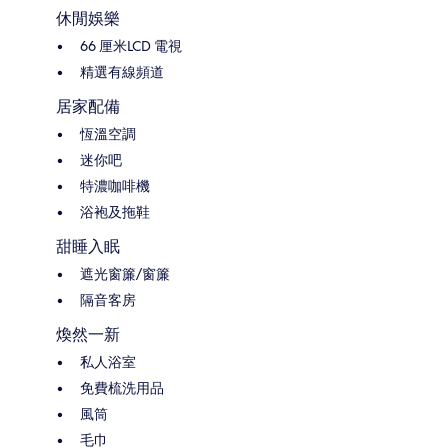
休閒娛樂
66 厘米LCD 電視
精選有線頻道
居家配備
恆溫空調
迷你吧
特濃咖啡機
浴袍及拖鞋
甜睡入眠
遮光窗簾/窗簾
隔音客房
煥然一新
私人浴室
免費梳洗用品
風筒
毛巾