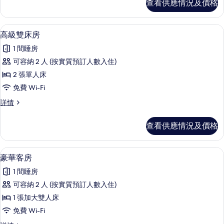
查看供應情況及價格
房
的
詳
相
情
迷你吧、房內夾萬、書桌、遮光窗簾/
載
4
高級雙床房
片
入
1 間睡房
所
可容納 2 人 (按實質預訂人數入住)
有
2 張單人床
高
免費 Wi-Fi
級
高
詳情
雙
級
床
雙
查看供應情況及價格
床
房
房
的
詳
迷你吧、房內夾萬、書桌、遮光窗簾/
載
5
情
豪華客房
相
入
片
1 間睡房
所
可容納 2 人 (按實質預訂人數入住)
有
1 張加大雙人床
豪
免費 Wi-Fi
華