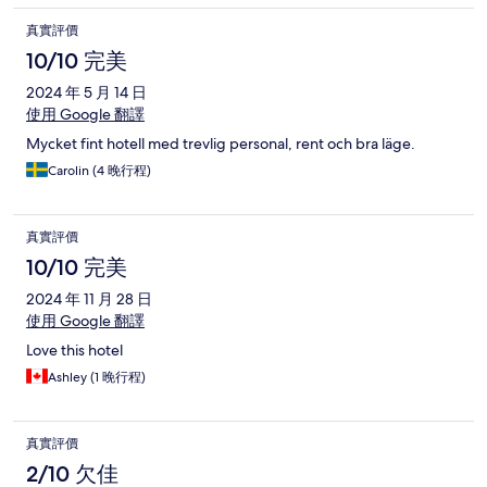
真實評價
10/10 完美
2024 年 5 月 14 日
使用 Google 翻譯
Mycket fint hotell med trevlig personal, rent och bra läge.
Carolin (4 晚行程)
真實評價
10/10 完美
2024 年 11 月 28 日
使用 Google 翻譯
Love this hotel
Ashley (1 晚行程)
真實評價
2/10 欠佳