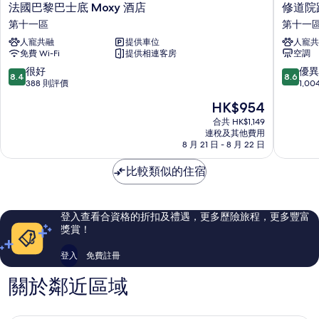
法
修
法國巴黎巴士底 Moxy 酒店
修道院路
片
國
道
第十一區
第十一
巴
院
人寵共融
提供車位
人寵共
黎
路
免費 Wi-Fi
提供相連客房
空調
巴
20
士
號
8.4
8.6
很好
優異
8.4
8.6
底
酒
分
分
388 則評價
1,0
Moxy
店
(滿
(滿
現
HK$954
酒
第
分
分
售
店
十
為
為
合共 HK$1,149
HK$954
第
連稅及其他費用
一
10
10
8 月 21 日 - 8 月 22 日
十
區
分)，
分)，
一
很
優
比較類似的住宿
區
好，
異，
388
1,004
則
則
評
評
登入查看合資格的折扣及禮遇，更多歷險旅程，更多豐富
價
價
獎賞！
篇
篇
評
評
登入
免費註冊
價
價
關於鄰近區域