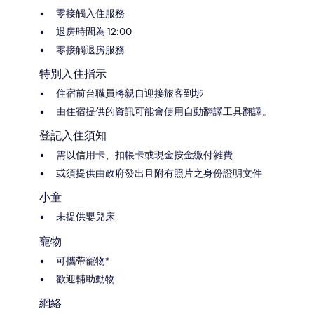
零接觸入住服務
退房時間為 12:00
零接觸退房服務
特別入住指示
住宿前台職員將親自迎接旅客到埗
由住宿提供的資訊可能會使用自動翻譯工具翻譯。
登記入住須知
需以信用卡、扣帳卡或現金按金繳付雜費
或須提供由政府發出且附有照片之身份證明文件
小童
未提供嬰兒床
寵物
可攜帶寵物*
歡迎輔助動物
網絡