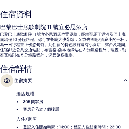
住宿資料
巴黎巴士底歌劇院 11 號宜必思酒店
巴黎巴士底歌劇院 11 號宜必思酒店位置優越，距離聖馬丁運河及巴士底
廣場僅 10 分鐘路程。你可在餐廳大快朵頤，又或去酒吧/酒廊小酌一杯，
為一日行程畫上優悠句號。此住宿的特色設施還有小食店、露台及花園。
住宿鄰近公共交通站點，布雷格-薩本地鐵站在 3 分鐘路程外，理查 - 勒
努瓦站則在 5 分鐘路程外，深受旅客推崇。
住宿詳情
住宿摘要
酒店規模
305 間客房
客房分佈於 7 個樓層
入住/退房
登記入住開始時間：14:00；登記入住結束時間：23:00