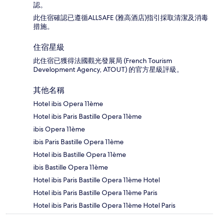
認。
此住宿確認已遵循ALLSAFE (雅高酒店)指引採取清潔及消毒
措施。
住宿星級
此住宿已獲得法國觀光發展局 (French Tourism
Development Agency, ATOUT) 的官方星級評級。
其他名稱
Hotel ibis Opera 11ème
Hotel ibis Paris Bastille Opera 11ème
ibis Opera 11ème
ibis Paris Bastille Opera 11ème
Hotel ibis Bastille Opera 11ème
ibis Bastille Opera 11ème
Hotel ibis Paris Bastille Opera 11ème Hotel
Hotel ibis Paris Bastille Opera 11ème Paris
Hotel ibis Paris Bastille Opera 11ème Hotel Paris