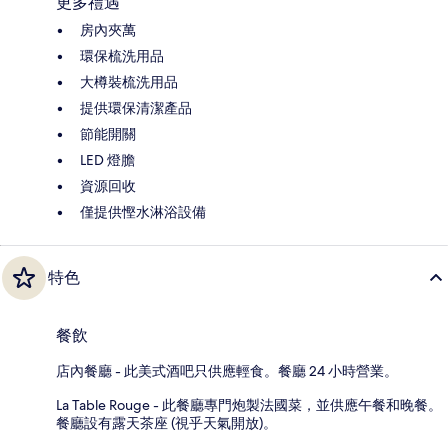
更多禮遇
房內夾萬
環保梳洗用品
大樽裝梳洗用品
提供環保清潔產品
節能開關
LED 燈膽
資源回收
僅提供慳水淋浴設備
特色
餐飲
店內餐廳 - 此美式酒吧只供應輕食。餐廳 24 小時營業。
La Table Rouge - 此餐廳專門炮製法國菜，並供應午餐和晚餐。
餐廳設有露天茶座 (視乎天氣開放)。