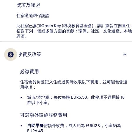
獎項及聯盟
住宿通過環保認證
此住宿已參加Green Key (環境教育基金會)，該計劃旨在衡量住
宿對下列一個或多個方面的貢獻：環保、社區、文化遺產、本地
經濟。
收費及政策
必繳費用
住宿會於你登記入住或退房時收取以下費用，並可能包含適
用稅項：
城市/本地稅：每位每晚 EUR5.53。此稅項不適用於 18
歲以下小童。
可選額外設施服務費用
自助早餐
需額外收費，成人約為 EUR12.9，小童約為
EUR6.45