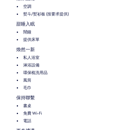
空調
熨斗/熨衫板 (按要求提供)
甜睡入眠
鬧鐘
提供床單
煥然一新
私人浴室
淋浴設備
環保梳洗用品
風筒
毛巾
保持聯繫
書桌
免費 Wi-Fi
電話