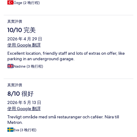
Özge (2 晚行程)
真實評價
10/10 完美
2026 年 4 月 29 日
使用 Google 翻譯
Excellent location, friendly staff and lots of extras on offer, like
parking in an underground garage.
Nadine (3 晚行程)
真實評價
8/10 很好
2026 年 5 月 13 日
使用 Google 翻譯
Trevligt område med små restauranger och caféer. Nära till
Metron.
Eva (3 晚行程)