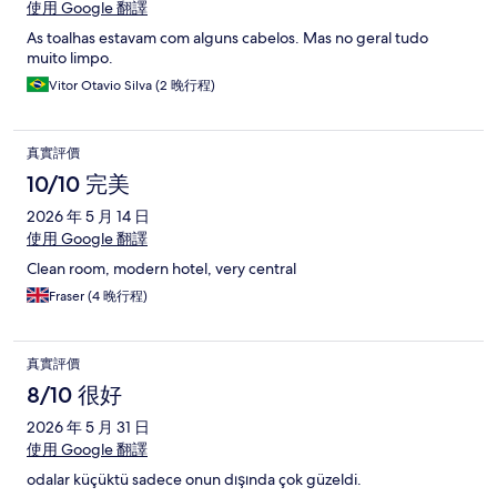
使用 Google 翻譯
As toalhas estavam com alguns cabelos. Mas no geral tudo
muito limpo.
Vitor Otavio Silva (2 晚行程)
真實評價
10/10 完美
2026 年 5 月 14 日
使用 Google 翻譯
Clean room, modern hotel, very central
Fraser (4 晚行程)
真實評價
8/10 很好
2026 年 5 月 31 日
使用 Google 翻譯
odalar küçüktü sadece onun dışında çok güzeldi.