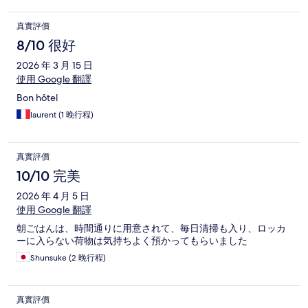
真實評價
8/10 很好
2026 年 3 月 15 日
使用 Google 翻譯
Bon hôtel
laurent (1 晚行程)
真實評價
10/10 完美
2026 年 4 月 5 日
使用 Google 翻譯
朝ごはんは、時間通りに用意されて、毎日清掃も入り、ロッカ
ーに入らない荷物は気持ちよく預かってもらいました
Shunsuke (2 晚行程)
真實評價