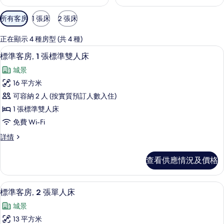
可
所有客房
1 張床
2 張床
用
嘅
正在顯示 4 種房型 (共 4 種)
客
標準客房, 1 張標準雙人床 | 房內夾
載
12
標準客房, 1 張標準雙人床
房
入
篩
城景
所
選
16 平方米
有
條
可容納 2 人 (按實質預訂人數入住)
標
件
1 張標準雙人床
準
免費 Wi-Fi
客
標
詳情
房,
準
1
客
查看供應情況及價格
房,
張
1
標
張
房內夾萬、書桌、手提電腦工作空間、
載
9
標
準
標準客房, 2 張單人床
入
準
雙
城景
雙
所
人
人
13 平方米