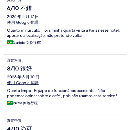
真實評價
6/10 不錯
2026 年 5 月 17 日
使用 Google 翻譯
Quarto minúsculo.. Foi a minha quarta visita a Paris nesse hotel,
apesar da localização, não pretendo voltar
Daniela (2 晚行程)
真實評價
8/10 很好
2026 年 5 月 10 日
使用 Google 翻譯
Quarto limpo . Equipe de funcionários excelente ! Não
podemos opinar sobre o café , pois não usamos esse serviço !
Victor (5 晚行程)
真實評價
4/10 尚可