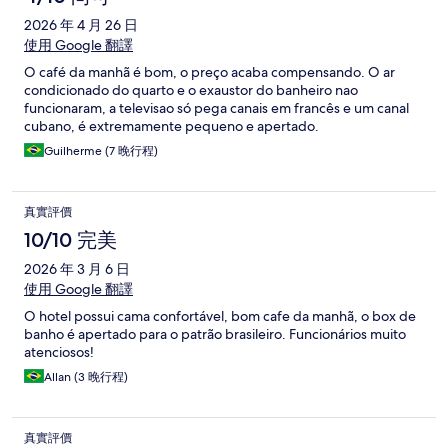
2026 年 4 月 26 日
使用 Google 翻譯
O café da manhã é bom, o preço acaba compensando. O ar
condicionado do quarto e o exaustor do banheiro nao
funcionaram, a televisao só pega canais em francês e um canal
cubano, é extremamente pequeno e apertado.
Guilherme (7 晚行程)
真實評價
10/10 完美
2026 年 3 月 6 日
使用 Google 翻譯
O hotel possui cama confortável, bom cafe da manhã, o box de
banho é apertado para o patrão brasileiro. Funcionários muito
atenciosos!
Allan (3 晚行程)
真實評價