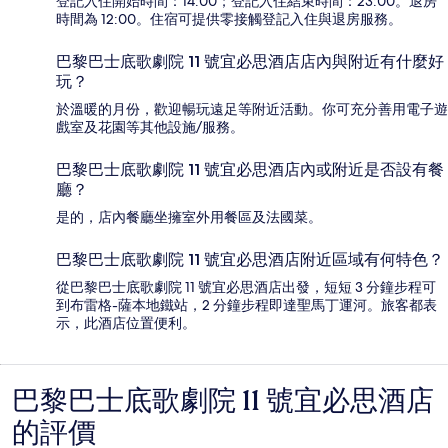
登記入住開始時間：14:00；登記入住結束時間：23:00。退房
時間為 12:00。住宿可提供零接觸登記入住與退房服務。
巴黎巴士底歌劇院 11 號宜必思酒店店內與附近有什麼好
玩？
於溫暖的月份，歡迎暢玩遠足等附近活動。你可充分善用電子遊
戲室及花園等其他設施/服務。
巴黎巴士底歌劇院 11 號宜必思酒店內或附近是否設有餐
廳？
是的，店內餐廳坐擁室外用餐區及法國菜。
巴黎巴士底歌劇院 11 號宜必思酒店附近區域有何特色？
從巴黎巴士底歌劇院 11 號宜必思酒店出發，短短 3 分鐘步程可
到布雷格-薩本地鐵站，2 分鐘步程即達聖馬丁運河。旅客都表
示，此酒店位置便利。
巴黎巴士底歌劇院 11 號宜必思酒店
評
的評價
價