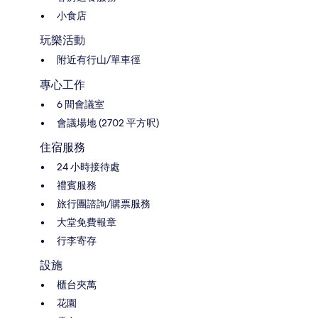
小食店
玩樂活動
附近有行山/單車徑
專心工作
6 間會議室
會議場地 (2702 平方呎)
住宿服務
24 小時接待處
禮賓服務
旅行團諮詢/購票服務
大堂免費報章
行李寄存
設施
櫃台夾萬
花園