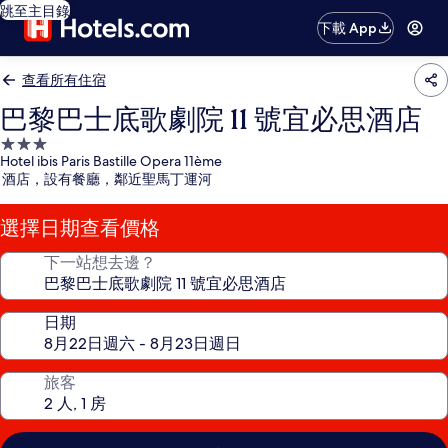
跳至主目錄
下載 App
查看所有住宿
巴黎巴士底歌劇院 11 號宜必思酒店
3.0
Hotel ibis Paris Bastille Opera 11ème
星
酒店，設有餐廳，鄰近聖馬丁運河
級
住
選擇日期查看價格
宿
下一站想去邊？
日期
旅客