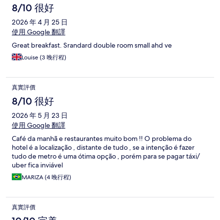
8/10 很好
2026 年 4 月 25 日
使用 Google 翻譯
Great breakfast. Srandard double room small ahd ve
Louise (3 晚行程)
真實評價
8/10 很好
2026 年 5 月 23 日
使用 Google 翻譯
Café da manhã e restaurantes muito bom !! O problema do
hotel é a localização , distante de tudo , se a intenção é fazer
tudo de metro é uma ótima opção , porém para se pagar táxi/
uber fica inviável
MARIZA (4 晚行程)
真實評價