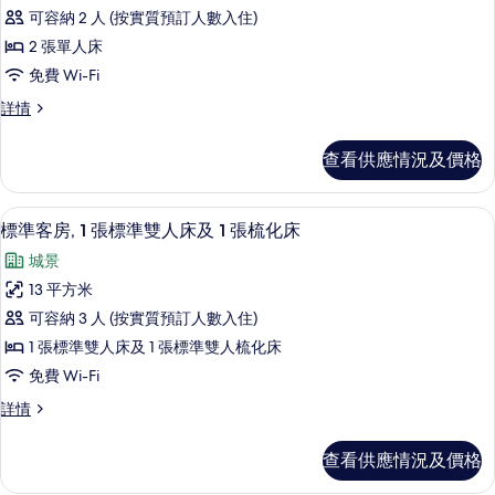
有
床
床
可容納 2 人 (按實質預訂人數入住)
詳
標
的
情
2 張單人床
準
相
免費 Wi-Fi
客
片
標
詳情
房,
準
2
客
查看供應情況及價格
房,
張
2
單
張
房內夾萬、書桌、手提電腦工作空間、
載
10
單
人
標準客房, 1 張標準雙人床及 1 張梳化床
入
人
床
城景
床
所
的
詳
13 平方米
有
情
相
可容納 3 人 (按實質預訂人數入住)
標
片
1 張標準雙人床及 1 張標準雙人梳化床
準
免費 Wi-Fi
客
標
詳情
房,
準
1
客
查看供應情況及價格
房,
張
1