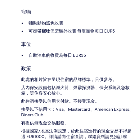
寵物
輔助動物豁免收費
可攜帶
寵物
但需額外收費 每隻寵物每日 EUR5
車位
自助泊車的收費為每日 EUR35
政策
此處的相片旨在呈現住宿的品牌標準，只供參考。
店內保安設備包括滅火筒、煙霧探測器、保安系統及急救
箱，讓住客安心放心。
此住宿接受以信用卡付款。不接受現金。
接受以下信用卡：Visa、Mastercard、American Express、
Diners Club
有提供無現金交易服務。
根據國家/地區法例規定，於此住宿進行的現金交易不得超
過 EUR1000。詳情請向住宿查詢，聯絡資料請見預訂確