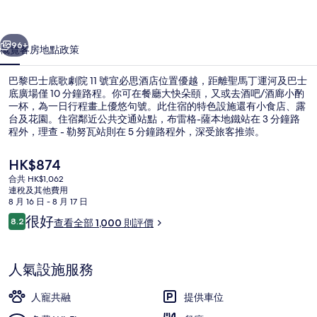
劇
一個
下一個
院
96+
概覽
客房
地點
政策
11
巴黎巴士底歌劇院 11 號宜必思酒店位置優越，距離聖馬丁運河及巴士
號
底廣場僅 10 分鐘路程。你可在餐廳大快朵頤，又或去酒吧/酒廊小酌
宜
一杯，為一日行程畫上優悠句號。此住宿的特色設施還有小食店、露
台及花園。住宿鄰近公共交通站點，布雷格-薩本地鐵站在 3 分鐘路
必
程外，理查 - 勒努瓦站則在 5 分鐘路程外，深受旅客推崇。
思
現
HK$874
酒
價
合共 HK$1,062
HK$874
連稅及其他費用
店
住宿內酒吧
8 月 16 日 - 8 月 17 日
評
相
很好
8.2
查看全部 1,000 則評價
8.2 分，滿分 10 分，
價
片
集
人氣設施服務
人寵共融
提供車位