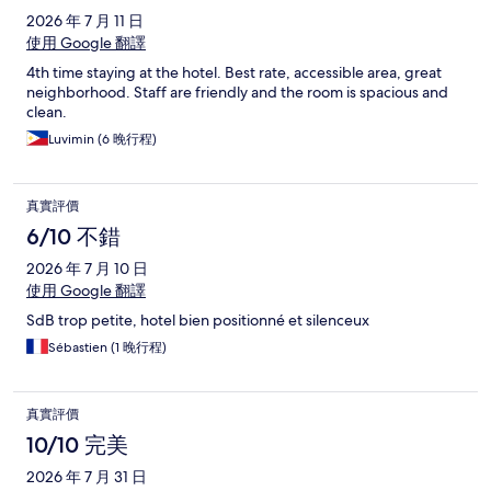
2026 年 7 月 11 日
使用 Google 翻譯
4th time staying at the hotel. Best rate, accessible area, great
neighborhood. Staff are friendly and the room is spacious and
clean.
Luvimin (6 晚行程)
真實評價
6/10 不錯
2026 年 7 月 10 日
使用 Google 翻譯
SdB trop petite, hotel bien positionné et silenceux
Sébastien (1 晚行程)
真實評價
10/10 完美
2026 年 7 月 31 日