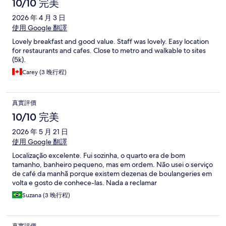
10/10 完美
2026 年 4 月 3 日
使用 Google 翻譯
Lovely breakfast and good value. Staff was lovely. Easy location
for restaurants and cafes. Close to metro and walkable to sites
(5k).
Carey (3 晚行程)
真實評價
10/10 完美
2026 年 5 月 21 日
使用 Google 翻譯
Localização excelente. Fui sozinha, o quarto era de bom
tamanho, banheiro pequeno, mas em ordem. Não usei o serviço
de café da manhã porque existem dezenas de boulangeries em
volta e gosto de conhece-las. Nada a reclamar
Suzana (3 晚行程)