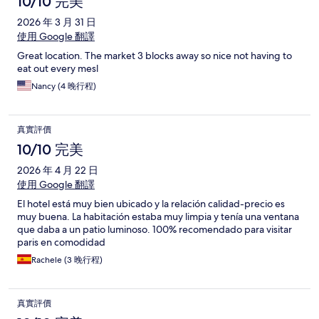
10/10 完美
2026 年 3 月 31 日
使用 Google 翻譯
Great location. The market 3 blocks away so nice not having to
eat out every mesl
Nancy (4 晚行程)
真實評價
10/10 完美
2026 年 4 月 22 日
使用 Google 翻譯
El hotel está muy bien ubicado y la relación calidad-precio es
muy buena. La habitación estaba muy limpia y tenía una ventana
que daba a un patio luminoso. 100% recomendado para visitar
paris en comodidad
Rachele (3 晚行程)
真實評價