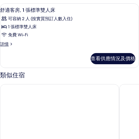
標
張
舒適客房, 1 張標準雙人床 | 房內夾
載
8
標
準
舒適客房, 1 張標準雙人床
入
準
雙
可容納 2 人 (按實質預訂人數入住)
雙
所
人
人
1 張標準雙人床
有
床
床
免費 Wi-Fi
及
舒
及
1
舒
詳情
適
張
適
1
梳
客
客
張
查看供應情況及價格
化
房,
房,
床
梳
1
詳
1
張
化
類似住宿
情
標
張
床
準
標
法國巴黎巴士底 Moxy 酒店
修道院路 
雙
的
準
人
相
床
雙
詳
片
人
情
床
的
相