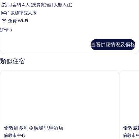
所
雙
人
可容納 4 人 (按實質預訂人數入住)
有
床
人
1 張標準雙人床
詳
特
床
情
免費 Wi-Fi
級
的
特
詳情
客
級
相
房
客
片
查看供應情況及價格
房
(Premium)
(Premium)
的
詳
類似住宿
情
相
片
倫敦維多利亞廣場里烏酒店
倫敦威斯
倫
倫
倫敦維多利亞廣場里烏酒店
倫敦威
敦
敦
倫敦市中心
倫敦市
維
威