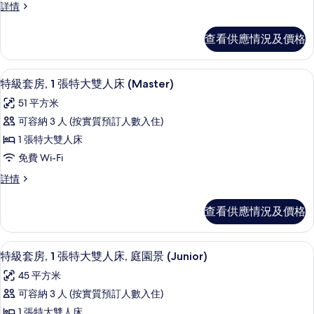
礙
特
詳情
客
級
的
房,
客
相
查看供應情況及價格
房,
1
片
1
張
張
防敏寢具、房內夾萬、書桌、熨斗/熨
載
5
標
標
特級套房, 1 張特大雙人床 (Master)
入
準
準
51 平方米
雙
所
雙
人
可容納 3 人 (按實質預訂人數入住)
有
床
人
1 張特大雙人床
詳
特
床
情
免費 Wi-Fi
級
的
特
詳情
套
級
相
房,
套
片
查看供應情況及價格
房,
1
1
張
張
特級套房, 1 張特大雙人床, 庭園景 (Ju
載
3
特
特
特級套房, 1 張特大雙人床, 庭園景 (Junior)
入
大
大
45 平方米
雙
所
雙
人
可容納 3 人 (按實質預訂人數入住)
有
床
人
1 張特大雙人床