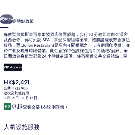
皇
一個
下一個
冠
102+
概覽
客房
地點
政策
泰
倫敦聖詹姆斯皇冠泰姬陵酒店位置優越，步行 10 分鐘即達白金漢宮
姬
及西敏寺。你可到訪 SPA，享受深層組織按摩、體膜護理或芳香療法
服務；而Quilon Restaurant是店內 4 間餐廳之一，有供應印度菜，並
陵
於午餐及晚餐時段營業。此住宿的特色設施包括 2 間酒吧/酒廊、全
酒
日開放健身俱樂部及24 小時健身設備。住宿鄰近公共交通站點，聖
詹姆士公園地鐵站在 3 分鐘路程外，維多利亞地鐵站則在 8 分鐘路程
店
外；而其中心位置及觀光特色亦深受旅客喜愛。
VIP Access
相
現
HK$2,421
庭園
片
價
合共 HK$2,905
HK$2,421
連稅及其他費用
集
8 月 16 日 - 8 月 17 日
評
卓越
9.0
查看全部 1,632 則評價
9.0 分，滿分 10 分，
價
人氣設施服務