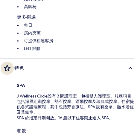
高腳椅
更多禮遇
每日
房內夾萬
可提供相連客房
LED 燈膽
特色
SPA
J Wellness Circle設有 3 間護理室，包括雙人護理室。服務項目
包括深層組織按摩、熱石按摩、運動按摩及瑞典式按摩。住宿提
供各式護理療程，其中包括芳香療法。SPA 設有桑拿、熱水浴缸
及蒸氣室。
SPA 於指定日期開放。16 歲以下住客禁止進入 SPA。
餐飲