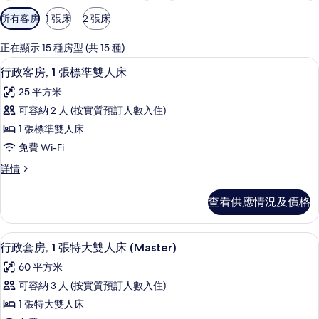
可
所有客房
1 張床
2 張床
用
嘅
正在顯示 15 種房型 (共 15 種)
客
行政客房, 1 張標準雙人床 | 防敏寢
載
4
行政客房, 1 張標準雙人床
房
入
篩
25 平方米
所
選
可容納 2 人 (按實質預訂人數入住)
有
條
1 張標準雙人床
行
件
免費 Wi-Fi
政
行
詳情
客
政
房,
客
查看供應情況及價格
房,
1
1
張
張
行政套房, 1 張特大雙人床 (Master) 
載
2
標
標
行政套房, 1 張特大雙人床 (Master)
入
準
準
60 平方米
雙
所
雙
人
可容納 3 人 (按實質預訂人數入住)
有
床
人
1 張特大雙人床
詳
行