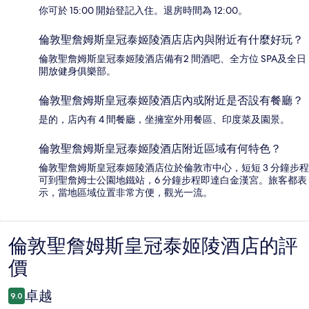
你可於 15:00 開始登記入住。退房時間為 12:00。
倫敦聖詹姆斯皇冠泰姬陵酒店店內與附近有什麼好玩？
倫敦聖詹姆斯皇冠泰姬陵酒店備有2 間酒吧、全方位 SPA及全日
開放健身俱樂部。
倫敦聖詹姆斯皇冠泰姬陵酒店內或附近是否設有餐廳？
是的，店內有 4 間餐廳，坐擁室外用餐區、印度菜及園景。
倫敦聖詹姆斯皇冠泰姬陵酒店附近區域有何特色？
倫敦聖詹姆斯皇冠泰姬陵酒店位於倫敦市中心，短短 3 分鐘步程
可到聖詹姆士公園地鐵站，6 分鐘步程即達白金漢宮。旅客都表
示，當地區域位置非常方便，觀光一流。
倫敦聖詹姆斯皇冠泰姬陵酒店的評
評
價
價
卓越
9.0