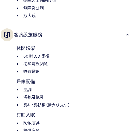
聽障人士輔助設備
無障礙公廁
放大鏡
客房設施服務
休閒娛樂
50 吋LCD 電視
衛星電視頻道
收費電影
居家配備
空調
浴袍及拖鞋
熨斗/熨衫板 (按要求提供)
甜睡入眠
防敏寢具
提供床單