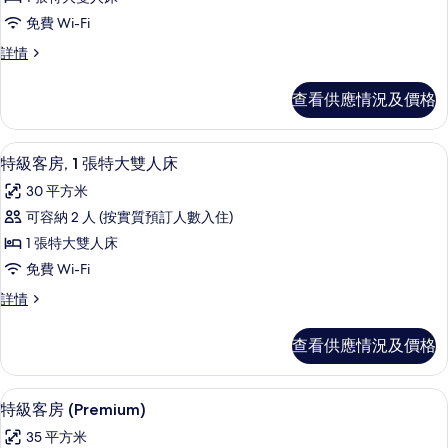
(Master)
特
床
詳
免費 Wi-Fi
級
情
(Master)
特
詳情
套
的
級
房,
套
相
查看供應情況及價格
房,
1
片
1
張
張
特級客房, 1 張特大雙人床 | 防敏寢
載
4
特
特
特級客房, 1 張特大雙人床
入
大
大
30 平方米
雙
所
雙
人
可容納 2 人 (按實質預訂人數入住)
有
床,
人
1 張特大雙人床
庭
特
床,
園
免費 Wi-Fi
級
景
庭
特
詳情
(Junior)
客
級
園
詳
房,
客
情
景
查看供應情況及價格
房,
1
(Junior)
1
張
張
的
防敏寢具、房內夾萬、書桌、熨斗/熨
載
4
特
特
特級客房 (Premium)
相
入
大
大
35 平方米
雙
片