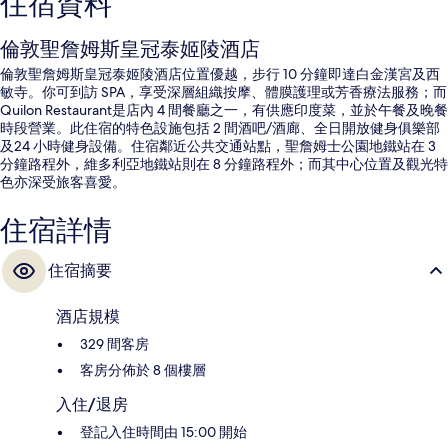
住宿資料
倫敦聖詹姆斯皇冠泰姬陵酒店
倫敦聖詹姆斯皇冠泰姬陵酒店位置優越，步行 10 分鐘即達白金漢宮及西
敏寺。你可到訪 SPA，享受深層組織按摩、體膜護理或芳香療法服務；而
Quilon Restaurant是店內 4 間餐廳之一，有供應印度菜，並於午餐及晚餐
時段營業。此住宿的特色設施包括 2 間酒吧/酒廊、全日開放健身俱樂部
及24 小時健身設備。住宿鄰近公共交通站點，聖詹姆士公園地鐵站在 3
分鐘路程外，維多利亞地鐵站則在 8 分鐘路程外；而其中心位置及觀光特
色亦深受旅客喜愛。
住宿詳情
住宿摘要
酒店規模
329 間客房
客房分佈於 8 個樓層
入住/退房
登記入住時間由 15:00 開始