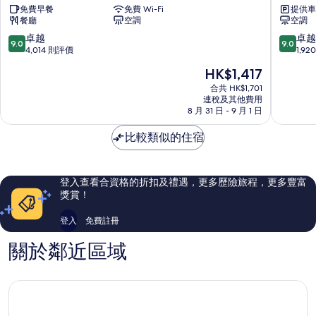
免費早餐
免費 Wi-Fi
提供車
多
斯
餐廳
空調
空調
利
敏
亞
斯
9.0
9.0
卓越
卓越
9.0
9.0
廣
特
分
分
4,014 則評價
1,9
場
里
(滿
(滿
現
HK$1,417
里
奧
分
分
售
烏
廣
為
為
合共 HK$1,701
HK$1,417
酒
連稅及其他費用
場
10
10
8 月 31 日 - 9 月 1 日
店
酒
分)，
分)，
倫
店
卓
卓
比較類似的住宿
敦
倫
越，
越，
市
敦
4,014
1,920
中
市
則
則
心
中
評
評
登入查看合資格的折扣及禮遇，更多歷險旅程，更多豐富
心
價
價
獎賞！
篇
篇
評
評
登入
免費註冊
價
價
關於鄰近區域