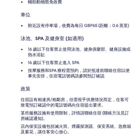
輔助動物豁免收費
車位
附近設有停車場，收費為每日 GBP65 (距離：0.6 英里)
泳池、SPA 及健身室 (如適用)
16 歲以下住客禁止使用泳池、健身俱樂部、健身設施或
熱水浴缸
16 歲以下住客禁止進入 SPA
按摩服務和SPA 療程需預約，請於抵達前聯絡住宿以便
事先安排，住宿電話號碼請參閱預訂確認
政策
住宿設有相連房/相鄰房，但需視乎供應情況而定，住客可
致電預訂確認中的電話號碼向住宿提出要求。
某些服務設施有使用限制，詳情請聯絡住宿 (聯絡方法見訂
房確認通知)。
店內保安設備包括滅火筒、煙霧探測器、保安系統、急救箱
及窗花，讓住客安心放心。