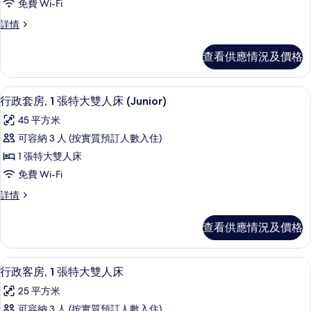
床
情
免費 Wi-Fi
政
的
行
詳情
套
政
相
房,
套
片
查看供應情況及價格
房,
1
1
張
張
行政套房, 1 張特大雙人床 (Junior
載
4
特
特
行政套房, 1 張特大雙人床 (Junior)
入
大
大
45 平方米
雙
所
雙
人
可容納 3 人 (按實質預訂人數入住)
有
床
人
1 張特大雙人床
(Master)
行
床
詳
免費 Wi-Fi
政
情
(Master)
行
詳情
套
的
政
房,
套
相
查看供應情況及價格
房,
1
片
1
張
張
行政客房, 1 張特大雙人床 | 防敏寢
載
4
特
特
行政客房, 1 張特大雙人床
入
大
大
25 平方米
雙
所
雙
人
可容納 3 人 (按實質預訂人數入住)