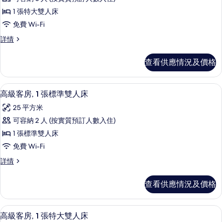
有
床
人
1 張特大雙人床
(Junior)
行
床
詳
免費 Wi-Fi
政
情
(Junior)
行
詳情
客
的
政
房,
客
相
查看供應情況及價格
房,
1
片
1
張
張
高級客房, 1 張標準雙人床 | 防敏寢
載
4
特
特
高級客房, 1 張標準雙人床
入
大
大
25 平方米
雙
所
雙
人
可容納 2 人 (按實質預訂人數入住)
有
床
人
1 張標準雙人床
詳
高
床
情
免費 Wi-Fi
級
的
高
詳情
客
級
相
房,
客
片
查看供應情況及價格
房,
1
1
張
張
高級客房, 1 張特大雙人床 | 防敏寢
載
4
標
標
高級客房, 1 張特大雙人床