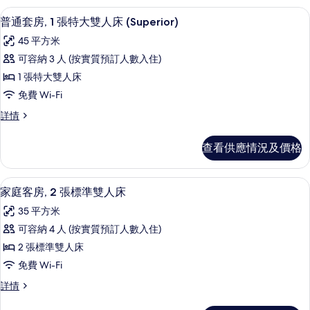
張
張
普通套房, 1 張特大雙人床 (Superior
載
3
特
特
普通套房, 1 張特大雙人床 (Superior)
入
大
大
45 平方米
雙
所
雙
人
可容納 3 人 (按實質預訂人數入住)
有
床
人
1 張特大雙人床
詳
普
床
情
免費 Wi-Fi
通
的
普
詳情
套
通
相
房,
套
片
查看供應情況及價格
房,
1
1
張
張
家庭客房, 2 張標準雙人床 | 防敏寢
載
1
特
特
家庭客房, 2 張標準雙人床
入
大
大
35 平方米
雙
所
雙
人
可容納 4 人 (按實質預訂人數入住)
有
床
人
2 張標準雙人床
(Superior)
家
床
詳
免費 Wi-Fi
庭
情
(Superior)
家
詳情
客
的
庭
客