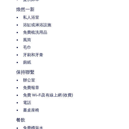
煥然一新
私人浴室
浴缸或淋浴設施
免費梳洗用品
風筒
毛巾
牙刷和牙膏
廁紙
保持聯繫
辦公室
免費報章
免費 Wi-Fi及有線上網 (收費)
電話
書桌座椅
餐飲
免費樽裝水