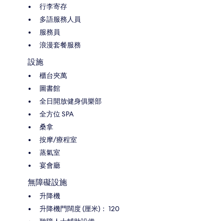
行李寄存
多語服務人員
服務員
浪漫套餐服務
設施
櫃台夾萬
圖書館
全日開放健身俱樂部
全方位 SPA
桑拿
按摩/療程室
蒸氣室
宴會廳
無障礙設施
升降機
升降機門闊度 (厘米)： 120