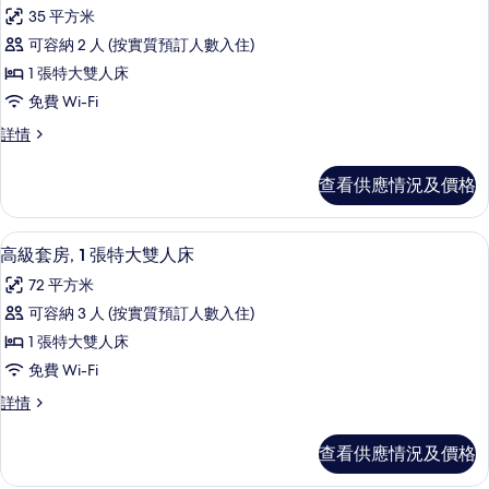
入
準
準
35 平方米
雙
所
雙
人
可容納 2 人 (按實質預訂人數入住)
有
床
人
1 張特大雙人床
詳
高
床
情
免費 Wi-Fi
級
的
高
詳情
客
級
相
房,
客
片
查看供應情況及價格
房,
1
1
張
張
高級套房, 1 張特大雙人床 | 客廳 | 
載
5
特
特
高級套房, 1 張特大雙人床
入
大
大
72 平方米
雙
所
雙
人
可容納 3 人 (按實質預訂人數入住)
有
床
人
1 張特大雙人床
詳
高
床
情
免費 Wi-Fi
級
的
高
詳情
套
級
相
房,
套
片
查看供應情況及價格
房,
1
1