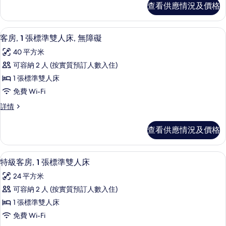
房,
相
查看供應情況及價格
房,
2
片
2
張
張
客房, 1 張標準雙人床, 無障礙 | 防
載
3
標
標
客房, 1 張標準雙人床, 無障礙
入
準
準
40 平方米
雙
所
雙
人
可容納 2 人 (按實質預訂人數入住)
有
床
人
1 張標準雙人床
詳
客
床
情
免費 Wi-Fi
房,
的
客
詳情
1
房,
相
張
1
片
查看供應情況及價格
張
標
標
準
準
特級客房, 1 張標準雙人床 | 防敏寢
載
4
雙
雙
特級客房, 1 張標準雙人床
入
人
人
24 平方米
床,
所
床,
無
可容納 2 人 (按實質預訂人數入住)
有
障
無
1 張標準雙人床
礙
特
障
詳
免費 Wi-Fi
級
情