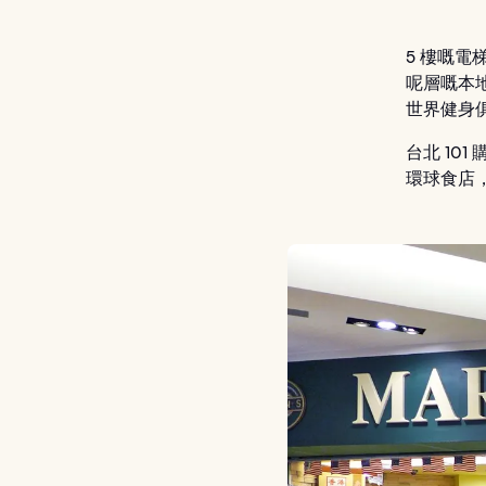
5 樓嘅電
呢層嘅本地
世界健身俱樂
台北 10
環球食店