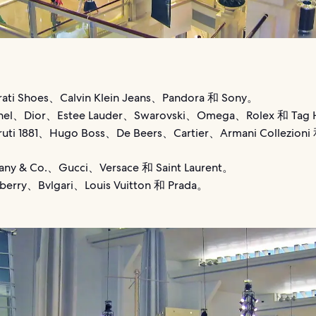
rati Shoes、Calvin Klein Jeans、Pandora 和 Sony。
nel、Dior、Estee Lauder、Swarovski、Omega、Rolex 和 Tag
ruti 1881、Hugo Boss、De Beers、Cartier、Armani Collezioni 
ffany & Co.、Gucci、Versace 和 Saint Laurent。
berry、Bvlgari、Louis Vuitton 和 Prada。