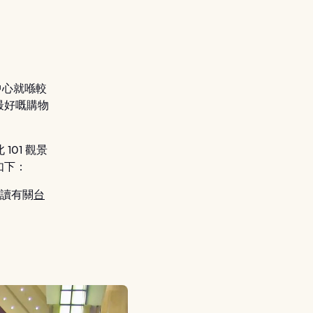
中心就喺較
最好嘅購物
101 觀景
如下：
閱讀有關
台