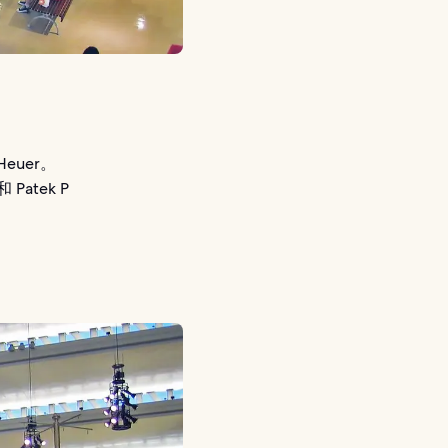
 Heuer。
和 Patek P