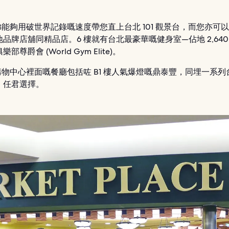
梯能夠用破世界記錄嘅速度帶您直上台北 101 觀景台，而您亦可
品牌店舖同精品店。6 樓就有台北最豪華嘅健身室—佔地 2,640
部尊爵會 (World Gym Elite)。
1 購物中心裡面嘅餐廳包括咗 B1 樓人氣爆燈嘅鼎泰豐，同埋一系
，任君選擇。