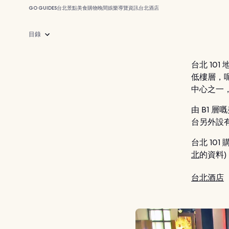
GO GUIDES
台北
景點
美食
購物
晚間娛樂
導覽
資訊
台北酒店
目錄
台北 10
低樓層，
中心之一
由 B1 
台另外設
台北 101
北
的資料)
台北酒店