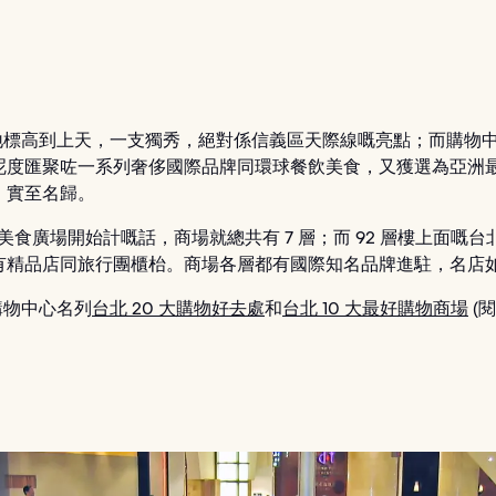
1 地標高到上天，一支獨秀，絕對係信義區天際線嘅亮點；而購物
呢度匯聚咗一系列奢侈國際品牌同環球餐飲美食，又獲選為亞洲
，實至名歸。
層嘅美食廣場開始計嘅話，商場就總共有 7 層；而 92 層樓上面嘅台北 
有精品店同旅行團櫃枱。商場各層都有國際知名品牌進駐，名店
 購物中心名列
台北 20 大購物好去處
和
台北 10 大最好購物商場
(