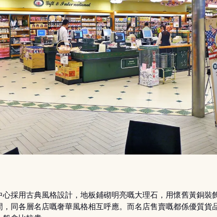
中心採用古典風格設計，地板鋪砌明亮嘅大理石，用懷舊黃銅裝
間，同各層名店嘅奢華風格相互呼應。而名店售賣嘅都係優質貨