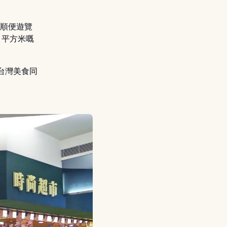
以順便遊覽
 平方米嘅
列台灣美食同