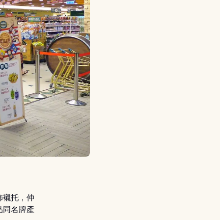
飾襯托，仲
品同名牌產