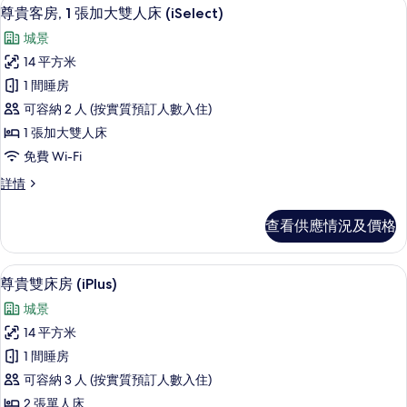
房內夾萬、書桌、隔音、熨斗/熨衫板
載
6
詳
片
尊貴客房, 1 張加大雙人床 (iSelect)
入
情
城景
所
14 平方米
有
1 間睡房
尊
可容納 2 人 (按實質預訂人數入住)
貴
1 張加大雙人床
客
免費 Wi-Fi
房,
尊
詳情
1
貴
張
客
查看供應情況及價格
房,
加
1
大
張
房內夾萬、書桌、隔音、熨斗/熨衫板
載
5
加
雙
尊貴雙床房 (iPlus)
入
大
人
城景
雙
所
床
人
14 平方米
有
床
(iSelect)
1 間睡房
(iSelect)
尊
的
詳
可容納 3 人 (按實質預訂人數入住)
貴
情
相
2 張單人床