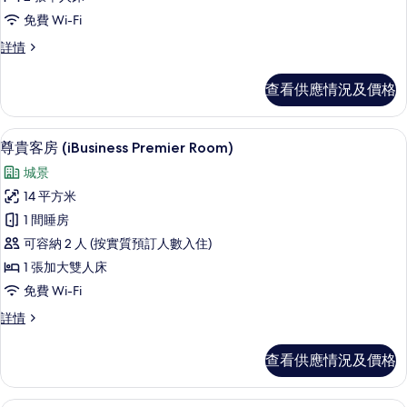
雙
片
免費 Wi-Fi
床
尊
詳情
房
貴
(iPlus)
雙
查看供應情況及價格
床
的
房
相
(iPlus)
尊貴客房 (iBusiness Premier R
載
6
詳
片
尊貴客房 (iBusiness Premier Room)
入
情
城景
所
14 平方米
有
1 間睡房
尊
可容納 2 人 (按實質預訂人數入住)
貴
1 張加大雙人床
客
免費 Wi-Fi
房
尊
詳情
(iBusiness
貴
Premier
客
查看供應情況及價格
Room)
房
(iBusiness
的
Premier
房內夾萬、書桌、隔音、熨斗/熨衫板