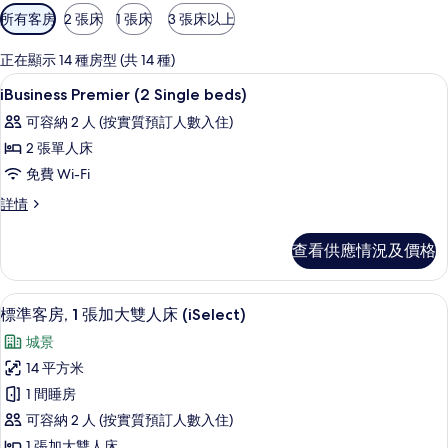
可
所有客房
2 張床
1 張床
3 張床以上
用
嘅
正在顯示 14 種房型 (共 14 種)
客
房內夾萬、書桌、隔音、熨斗/熨衫板
載
3
iBusiness Premier (2 Single beds)
房
入
篩
可容納 2 人 (按實質預訂人數入住)
所
選
2 張單人床
有
條
免費 Wi-Fi
iBusiness
件
iBusiness
詳情
Premier
Premier
(2
(2
查看供應情況及價格
Single
Single
beds)
beds)
詳
的
房內夾萬、書桌、隔音、熨斗/熨衫板
載
7
情
標準客房, 1 張加大雙人床 (iSelect)
相
入
城景
片
所
14 平方米
有
1 間睡房
標
可容納 2 人 (按實質預訂人數入住)
準
1 張加大雙人床