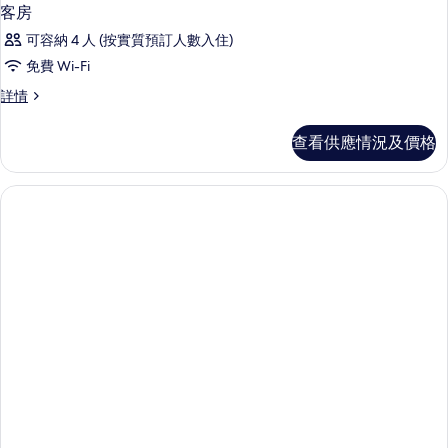
客房
可容納 4 人 (按實質預訂人數入住)
免費 Wi-Fi
客
詳情
房
詳
查看供應情況及價格
情