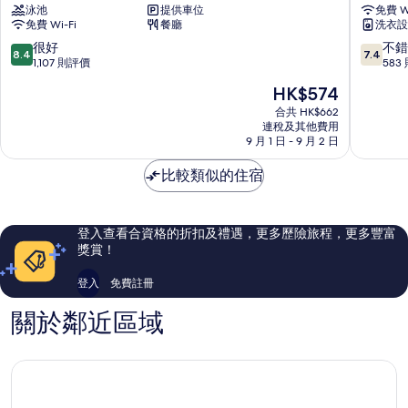
泳池
提供車位
免費 Wi
逸
觀
免費 Wi-Fi
餐廳
洗衣設
酒
塘
店
8.4
7.4
很好
不錯
8.4
7.4
九
分
分
1,107 則評價
583
龍
(滿
(滿
現
HK$574
城
分
分
售
為
為
合共 HK$662
HK$574
連稅及其他費用
10
10
9 月 1 日 - 9 月 2 日
分)，
分)，
很
不
比較類似的住宿
好，
錯，
1,107
583
則
則
評
評
登入查看合資格的折扣及禮遇，更多歷險旅程，更多豐富
價
價
獎賞！
篇
篇
評
評
登入
免費註冊
價
價
關於鄰近區域