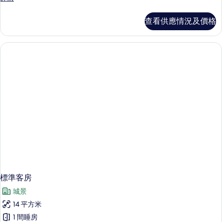
(iBusiness
庭
Deluxe
客
查看供應情況及價格
Family
房
(iBusiness
Room)
Deluxe
的
Family
Room)
相
詳
片
情
標準客房
城景
14 平方米
1 間睡房