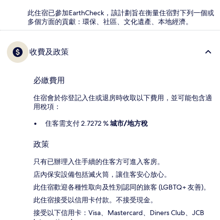
此住宿已參加EarthCheck，該計劃旨在衡量住宿對下列一個或
多個方面的貢獻：環保、社區、文化遺產、本地經濟。
收費及政策
必繳費用
住宿會於你登記入住或退房時收取以下費用，並可能包含適
用稅項：
住客需支付 2.7272 %
城市/地方稅
政策
只有已辦理入住手續的住客方可進入客房。
店內保安設備包括滅火筒，讓住客安心放心。
此住宿歡迎各種性取向及性別認同的旅客 (LGBTQ+ 友善)。
此住宿接受以信用卡付款。不接受現金。
接受以下信用卡：Visa、Mastercard、Diners Club、JCB