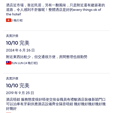
洒店近市場，靠近民居，另有一翻風味，只是附近還有建築著的
道路，令人感到不舒服呢！整體洒店是好的every things ok of
the hotel!
2 晚行程
真實評價
10/10 完美
2024 年 6 月 26 日
附近東西比較少，但交通很方便，房間整理也很勤勞
RUN LUN (4 晚行程)
真實評價
10/10 完美
2019 年 9 月 25 日
酒店唔錯 服務態度很好唔使交按金職員有禮貌酒店裝修新穎門口
可以泊車有牙刷供應酒店設備齊全隔音唔錯 幾好幾好幾好幾好幾
好幾好