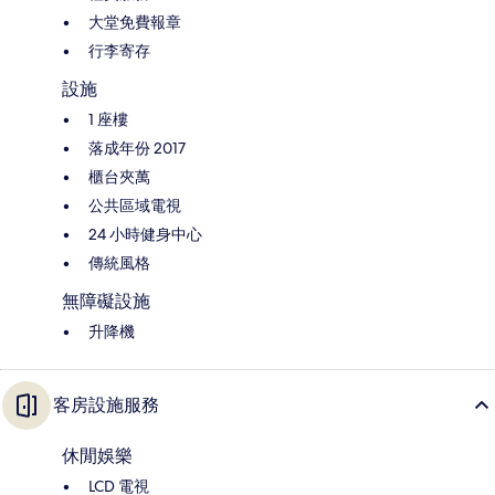
大堂免費報章
行李寄存
設施
1 座樓
落成年份 2017
櫃台夾萬
公共區域電視
24 小時健身中心
傳統風格
無障礙設施
升降機
客房設施服務
休閒娛樂
LCD 電視