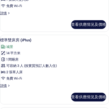
客
免費 Wi-Fi
房,
標
詳情
1
準
張
客
查看供應情況及價格
房,
加
1
大
張
房內夾萬、書桌、隔音、熨斗/熨衫板
載
6
加
雙
標準雙床房 (iPlus)
入
大
人
城景
雙
所
床
人
14 平方米
有
床
(iSelect)
1 間睡房
(iSelect)
標
的
詳
可容納 3 人 (按實質預訂人數入住)
準
情
相
2 張單人床
雙
片
免費 Wi-Fi
床
標
詳情
房
準
(iPlus)
雙
查看供應情況及價格
床
的
房
相
(iPlus)