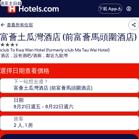
跳至主目錄
下載 App
查看所有住宿
富薈土瓜灣酒店 (前富薈馬頭圍酒店)
3.5
iclub To Kwa Wan Hotel (formerly iclub Ma Tau Wai Hotel)
星
酒店，設有酒吧/酒廊，鄰近九龍灣
級
住
選擇日期查看價格
宿
下一站想去邊？
日期
旅客