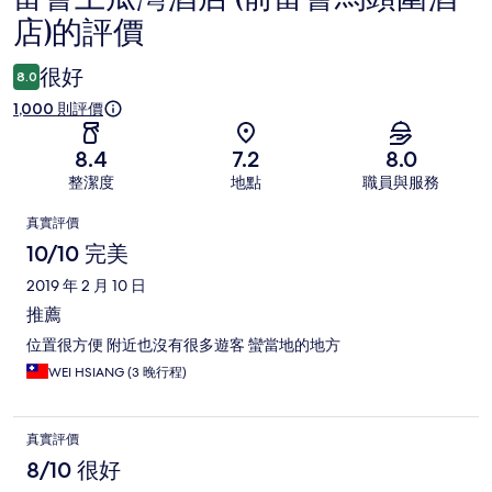
店)的評價
價
很好
8.0
1,000 則評價
8.4
7.2
8.0
整潔度
地點
職員與服務
評
真實評價
價
10/10 完美
2019 年 2 月 10 日
推薦
位置很方便 附近也沒有很多遊客 蠻當地的地方
WEI HSIANG (3 晚行程)
真實評價
8/10 很好