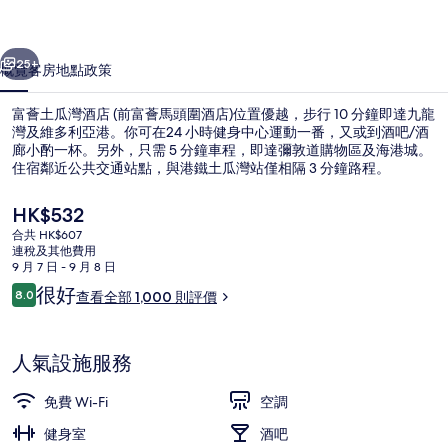
店
一個
下一個
(前
25+
概覽
客房
地點
政策
富
富薈土瓜灣酒店 (前富薈馬頭圍酒店)位置優越，步行 10 分鐘即達九龍
薈
灣及維多利亞港。你可在24 小時健身中心運動一番，又或到酒吧/酒
廊小酌一杯。另外，只需 5 分鐘車程，即達彌敦道購物區及海港城。
馬
住宿鄰近公共交通站點，與港鐵土瓜灣站僅相隔 3 分鐘路程。
頭
現
HK$532
圍
價
合共 HK$607
HK$532
酒
連稅及其他費用
9 月 7 日 - 9 月 8 日
住宿入口
店)
評
很好
8.0
查看全部 1,000 則評價
8.0 分，滿分 10 分，
價
相
片
人氣設施服務
集
免費 Wi-Fi
空調
健身室
酒吧