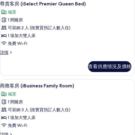
載
相
6
Room)
尊貴客房 (iSelect Premier Queen Bed)
入
詳
片
城景
情
所
1 間睡房
有
可容納 2 人 (按實質預訂人數入住)
尊
1 張加大雙人床
貴
免費 Wi-Fi
客
尊
詳情
房
貴
(iSelect
客
查看供應情況及價格
房
Premier
(iSelect
Queen
Premier
房內夾萬、書桌、隔音、熨斗/熨衫板
載
Bed)
5
Queen
商務客房 (iBusiness Family Room)
入
Bed)
的
城景
詳
所
相
情
1 間睡房
有
片
可容納 3 人 (按實質預訂人數入住)
商
1 張加大雙人床
務
免費 Wi-Fi
客
商
詳情