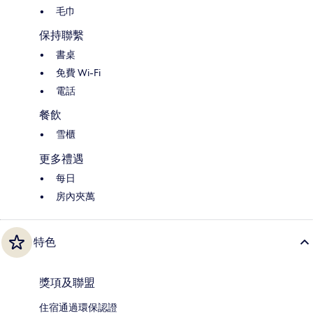
毛巾
保持聯繫
書桌
免費 Wi-Fi
電話
餐飲
雪櫃
更多禮遇
每日
房內夾萬
特色
獎項及聯盟
住宿通過環保認證