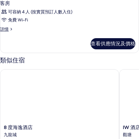
客房
可容納 4 人 (按實質預訂人數入住)
免費 Wi-Fi
客
詳情
房
詳
查看供應情況及價格
情
類似住宿
8 度海逸酒店
IW 酒店
8
IW
8 度海逸酒店
IW 酒
度
酒
九龍城
觀塘
海
店