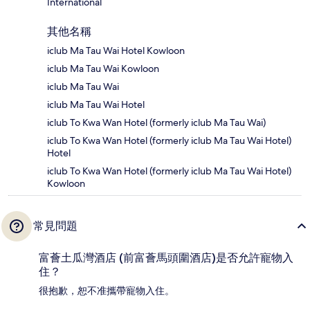
International
其他名稱
iclub Ma Tau Wai Hotel Kowloon
iclub Ma Tau Wai Kowloon
iclub Ma Tau Wai
iclub Ma Tau Wai Hotel
iclub To Kwa Wan Hotel (formerly iclub Ma Tau Wai)
iclub To Kwa Wan Hotel (formerly iclub Ma Tau Wai Hotel)
Hotel
iclub To Kwa Wan Hotel (formerly iclub Ma Tau Wai Hotel)
Kowloon
常見問題
富薈土瓜灣酒店 (前富薈馬頭圍酒店)是否允許寵物入
住？
很抱歉，恕不准攜帶寵物入住。