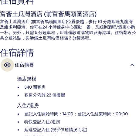
住宿資料
富薈土瓜灣酒店 (前富薈馬頭圍酒店)
富薈土瓜灣酒店 (前富薈馬頭圍酒店)位置優越，步行 10 分鐘即達九龍灣
及維多利亞港。你可在24 小時健身中心運動一番，又或到酒吧/酒廊小酌
一杯。另外，只需 5 分鐘車程，即達彌敦道購物區及海港城。住宿鄰近公
共交通站點，與港鐵土瓜灣站僅相隔 3 分鐘路程。
住宿詳情
住宿摘要
酒店規模
340 間客房
客房分佈於 23 個樓層
入住/退房
登記入住開始時間：14:00；登記入住結束時間：00:00
特快登記入住/退房
延遲登記入住 (視乎供應情況而定)