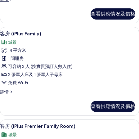
房
務
(iBusiness
客
查看供應情況及價格
房
Family
(iBusiness
Room)
Family
房內夾萬、書桌、隔音、熨斗/熨衫板
載
的
6
Room)
客房 (iPlus Family)
入
詳
相
城景
情
所
片
14 平方米
有
1 間睡房
客
可容納 3 人 (按實質預訂人數入住)
房
2 張單人床及 1 張單人子母床
(iPlus
免費 Wi-Fi
Family)
客
詳情
的
房
相
(iPlus
查看供應情況及價格
Family)
片
詳
情
房內夾萬、書桌、隔音、熨斗/熨衫板
載
5
客房 (iPlus Premier Family Room)
入
城景