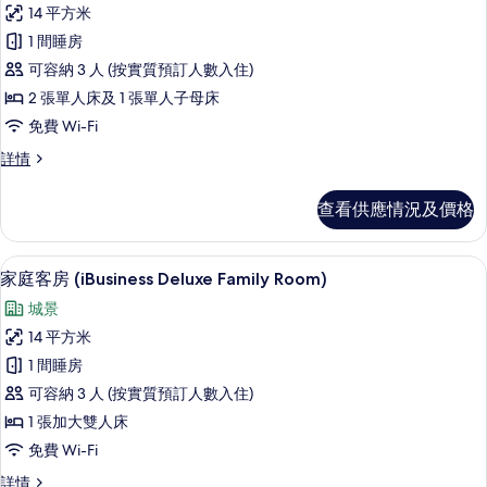
所
14 平方米
有
1 間睡房
客
可容納 3 人 (按實質預訂人數入住)
房
2 張單人床及 1 張單人子母床
(iPlus
免費 Wi-Fi
Premier
客
詳情
Family
房
Room)
(iPlus
查看供應情況及價格
的
Premier
Family
相
Room)
房內夾萬、書桌、隔音、熨斗/熨衫板
載
片
6
詳
家庭客房 (iBusiness Deluxe Family Room)
入
情
城景
所
14 平方米
有
1 間睡房
家
可容納 3 人 (按實質預訂人數入住)
庭
1 張加大雙人床
客
免費 Wi-Fi
房
家
詳情