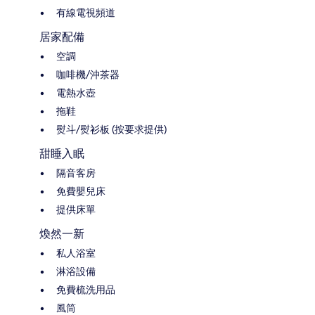
有線電視頻道
居家配備
空調
咖啡機/沖茶器
電熱水壺
拖鞋
熨斗/熨衫板 (按要求提供)
甜睡入眠
隔音客房
免費嬰兒床
提供床單
煥然一新
私人浴室
淋浴設備
免費梳洗用品
風筒