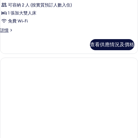
可容納 2 人 (按實質預訂人數入住)
1 張加大雙人床
免費 Wi-Fi
標
詳情
準
客
查看供應情況及價格
房
詳
情