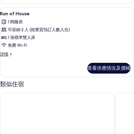
海
景
港
高級寢具、羽絨被、房內夾萬、書桌
載
3
景
Run of House
(Quad)
入
(Quad)
的
1 間睡房
詳
所
相
情
可容納 2 人 (按實質預訂人數入住)
有
片
1 張標準雙人床
Run
免費 Wi-Fi
of
Run
詳情
House
of
的
House
查看供應情況及價格
相
詳
情
片
類似住宿
瓦爾瑟酒店
海灣獵犬