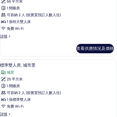
66 平方米
有
1 間睡房
皇
可容納 2 人 (按實質預訂人數入住)
室
1 張特大雙人床
套
免費 Wi-Fi
房,
皇
詳情
1
室
間
套
查看供應情況及價格
房,
臥
1
室,
間
高級寢具、羽絨被、房內夾萬、書桌
載
3
臥
按
標準雙人房, 城市景
入
室,
摩
城景
按
所
浴
摩
25 平方米
有
浴
缸
1 間睡房
缸
標
的
詳
可容納 2 人 (按實質預訂人數入住)
準
情
相
1 張標準雙人床
雙
片
免費 Wi-Fi
人
標
詳情
房,