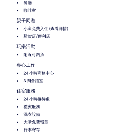
餐廳
咖啡室
親子同遊
小童免費入住 (查看詳情)
雜貨店/便利店
玩樂活動
附近可釣魚
專心工作
24 小時商務中心
3 間會議室
住宿服務
24 小時接待處
禮賓服務
洗衣設備
大堂免費報章
行李寄存