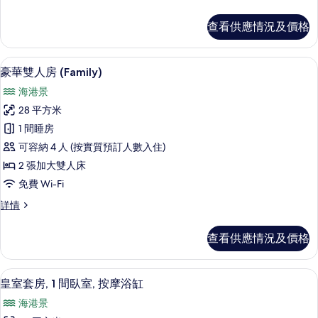
房,
準
浴
三
查看供應情況及價格
人
缸
房,
(3
浴
高級寢具、羽絨被、房內夾萬、書桌
載
2
缸
Twin
豪華雙人房 (Family)
入
(3
Beds)
海港景
Twin
所
的
Beds)
28 平方米
有
詳
相
1 間睡房
情
豪
片
可容納 4 人 (按實質預訂人數入住)
華
2 張加大雙人床
雙
免費 Wi-Fi
人
豪
詳情
房
華
(Family)
雙
查看供應情況及價格
人
的
房
相
(Family)
高級寢具、羽絨被、房內夾萬、書桌
載
5
詳
片
皇室套房, 1 間臥室, 按摩浴缸
入
情
海港景
所