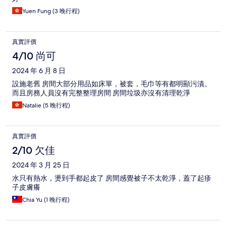
Yuen Fung (3 晚行程)
真實評價
4/10 尚可
2024 年 6 月 8 日
設施老舊 房間大部分用品如床單，被套，毛巾等有都明顯污漬。
而且房務人員沒有完整整理房間 房間垃圾亦沒有清理乾淨
Natalie (5 晚行程)
真實評價
2/10 欠佳
2024 年 3 月 25 日
水只有熱水，燙到手都起皮了 房間感覺被子不太乾淨，蓋了起疹
子皮膚癢
Chia Yu (1 晚行程)