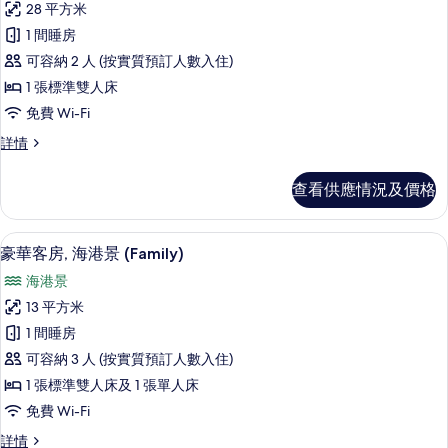
情
片
28 平方米
有
1 間睡房
豪
可容納 2 人 (按實質預訂人數入住)
華
1 張標準雙人床
雙
免費 Wi-Fi
人
豪
詳情
房,
華
海
雙
查看供應情況及價格
人
港
房,
景
海
客房景觀
載
4
港
豪華客房, 海港景 (Family)
的
入
景
相
海港景
詳
所
情
片
13 平方米
有
1 間睡房
豪
可容納 3 人 (按實質預訂人數入住)
華
1 張標準雙人床及 1 張單人床
客
免費 Wi-Fi
房,
豪
詳情