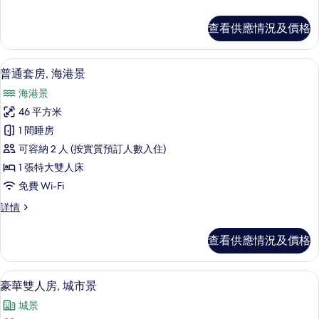
海
華
港
客
查看供應情況及價格
房,
景
海
(Family)
港
高級寢具、羽絨被、房內夾萬、書桌
載
5
景
的
普通套房, 海港景
入
(Family)
相
海港景
詳
所
片
情
46 平方米
有
1 間睡房
普
可容納 2 人 (按實質預訂人數入住)
通
1 張特大雙人床
套
免費 Wi-Fi
房,
普
詳情
海
通
港
套
查看供應情況及價格
房,
景
海
的
港
高級寢具、羽絨被、房內夾萬、書桌
載
3
景
豪華雙人房, 城市景
相
入
詳
片
城景
情
所