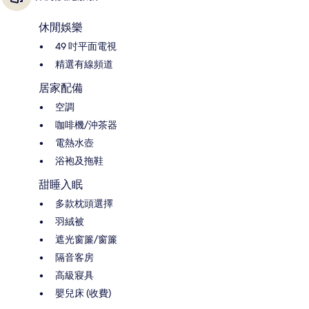
休閒娛樂
49 吋平面電視
精選有線頻道
居家配備
空調
咖啡機/沖茶器
電熱水壺
浴袍及拖鞋
甜睡入眠
多款枕頭選擇
羽絨被
遮光窗簾/窗簾
隔音客房
高級寢具
嬰兒床 (收費)