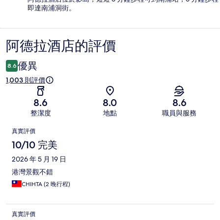
即達南浦洞街。
阿德拉酒店的評價
評
價
優異
8.6
1,003 則評價
8.6
8.0
8.6
整潔度
地點
職員與服務
評
真實評價
價
10/10 完美
2026 年 5 月 19 日
港灣景觀不錯
CHIHTA (2 晚行程)
真實評價