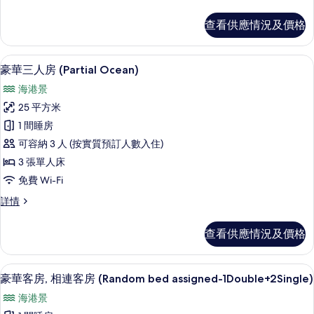
準
城
雙
查看供應情況及價格
人
市
房,
景
城
高級寢具、羽絨被、房內夾萬、書桌
載
3
市
豪華三人房 (Partial Ocean)
的
入
景
相
海港景
詳
所
情
片
25 平方米
有
1 間睡房
豪
可容納 3 人 (按實質預訂人數入住)
華
3 張單人床
三
免費 Wi-Fi
人
豪
詳情
房
華
(Partial
三
查看供應情況及價格
人
Ocean)
房
的
(Partial
高級寢具、羽絨被、房內夾萬、書桌
載
相
3
Ocean)
豪華客房, 相連客房 (Random bed assigned-1Double+2Single)
入
詳
片
海港景
情
所