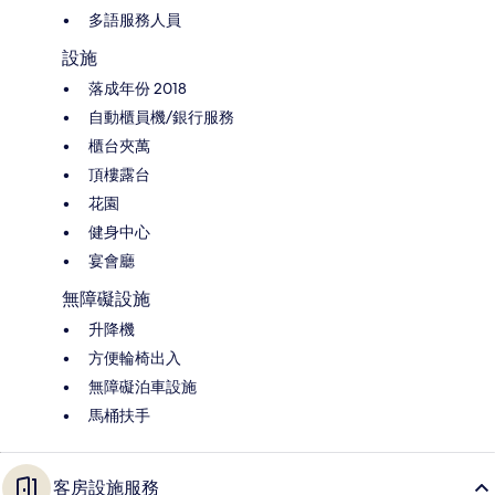
多語服務人員
設施
落成年份 2018
自動櫃員機/銀行服務
櫃台夾萬
頂樓露台
花園
健身中心
宴會廳
無障礙設施
升降機
方便輪椅出入
無障礙泊車設施
馬桶扶手
客房設施服務