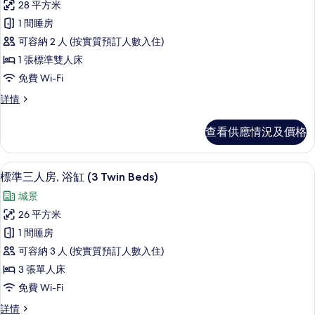
28 平方米
有
1 間睡房
豪
可容納 2 人 (按實質預訂人數入住)
華
1 張標準雙人床
雙
免費 Wi-Fi
人
豪
詳情
房,
華
城
雙
查看供應情況及價格
人
市
房,
景
城
高級寢具、羽絨被、房內夾萬、書桌
載
3
市
標準三人房, 浴缸 (3 Twin Beds)
的
入
景
相
城景
詳
所
情
片
26 平方米
有
1 間睡房
標
可容納 3 人 (按實質預訂人數入住)
準
3 張單人床
三
免費 Wi-Fi
人
標
詳情