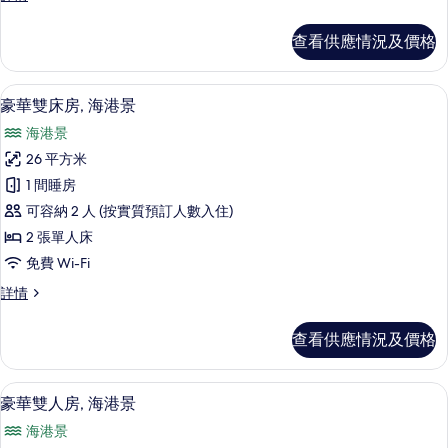
房,
準
城
雙
查看供應情況及價格
床
市
房,
景
城
高級寢具、羽絨被、房內夾萬、書桌
載
3
市
豪華雙床房, 海港景
的
入
景
相
海港景
詳
所
情
片
26 平方米
有
1 間睡房
豪
可容納 2 人 (按實質預訂人數入住)
華
2 張單人床
雙
免費 Wi-Fi
床
豪
詳情
房,
華
海
雙
查看供應情況及價格
床
港
房,
景
海
高級寢具、羽絨被、房內夾萬、書桌
載
4
港
豪華雙人房, 海港景
的
入
景
相
海港景
詳
所