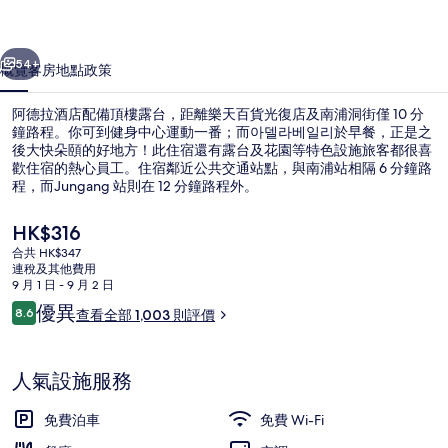
片
一個
下一個
集
54+
概覽
客房
地點
政策
阿德拉酒店配備頂樓露台，距離樂天百貨光復店及南浦洞街僅 10 分
鐘路程。你可到健身中心運動一番；而아델라베일리於早餐，正是之
後大快朵頤的好地方！此住宿還有露台及花園等特色設施旅客都很喜
歡住宿的熱心員工。住宿鄰近公共交通站點，與南浦站相隔 6 分鐘路
程，而Jungang 站則在 12 分鐘路程外。
現
HK$316
價
合共 HK$347
HK$316
連稅及其他費用
49 吋平面電視連有線電視頻道、電視
9 月 1 日 - 9 月 2 日
評
優異
8.6
查看全部 1,003 則評價
8.6 分，滿分 10 分，
價
人氣設施服務
免費泊車
免費 Wi-Fi