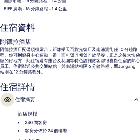
國際市場
- 16 分鐘路程
- 1.4 公里
BIFF 廣場
- 16 分鐘路程
- 1.4 公里
住宿資料
阿德拉酒店
阿德拉酒店配備頂樓露台，距離樂天百貨光復店及南浦洞街僅 10 分鐘路
程。你可到健身中心運動一番；而아델라베일리於早餐，正是之後大快朵
頤的好地方！此住宿還有露台及花園等特色設施旅客都很喜歡住宿的熱心
員工。住宿鄰近公共交通站點，與南浦站相隔 6 分鐘路程，而Jungang
站則在 12 分鐘路程外。
住宿詳情
住宿摘要
酒店規模
340 間客房
客房分佈於 24 個樓層