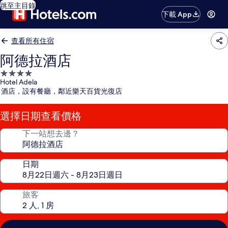
跳至主目錄
下載 App
查看所有住宿
阿德拉酒店
4.0
Hotel Adela
星
酒店，設有餐廳，鄰近樂天百貨光復店
級
住
選擇日期查看價格
宿
下一站想去邊？
日期
旅客