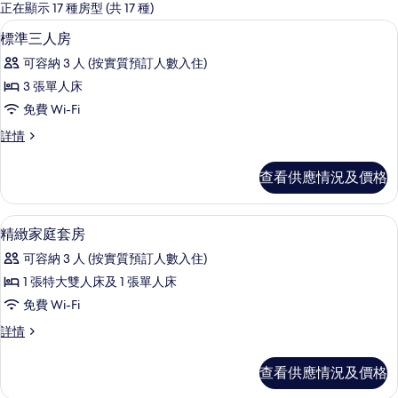
嘅
正在顯示 17 種房型 (共 17 種)
客
高級寢具、羽絨被、房內夾萬、書桌
載
7
標準三人房
房
入
篩
可容納 3 人 (按實質預訂人數入住)
所
選
3 張單人床
有
條
免費 Wi-Fi
標
件
標
詳情
準
準
三
三
查看供應情況及價格
人
人
房
房
詳
高級寢具、羽絨被、房內夾萬、書桌
載
5
情
精緻家庭套房
的
入
相
可容納 3 人 (按實質預訂人數入住)
所
片
1 張特大雙人床及 1 張單人床
有
免費 Wi-Fi
精
精
詳情
緻
緻
家
家
查看供應情況及價格
庭
庭
套