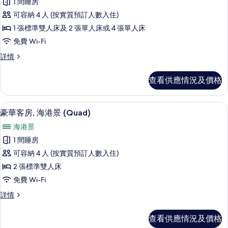
1 間睡房
有
可容納 4 人 (按實質預訂人數入住)
豪
1 張標準雙人床及 2 張單人床或 4 張單人床
華
免費 Wi-Fi
客
豪
詳情
房,
華
相
客
查看供應情況及價格
房,
連
相
客
連
高級寢具、羽絨被、房內夾萬、書桌
載
1
客
豪華客房, 海港景 (Quad)
房
入
房
(Random
海港景
(Random
所
bed
bed
1 間睡房
有
assigned-
assigned-
可容納 4 人 (按實質預訂人數入住)
1Double+2Single)
豪
1Double+2Single)
詳
2 張標準雙人床
華
的
情
免費 Wi-Fi
客
相
豪
詳情
房,
片
華
海
客
查看供應情況及價格
房,
港