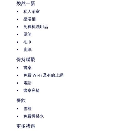
煥然一新
私人浴室
坐浴桶
免費梳洗用品
風筒
毛巾
廁紙
保持聯繫
書桌
免費 Wi-Fi 及有線上網
電話
書桌座椅
餐飲
雪櫃
免費樽裝水
更多禮遇