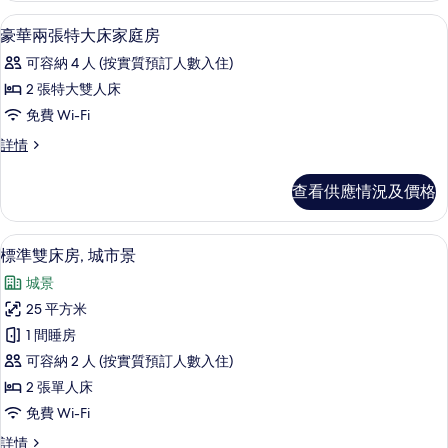
套
房
高級寢具、羽絨被、房內夾萬、書桌
載
4
詳
豪華兩張特大床家庭房
房
入
情
的
可容納 4 人 (按實質預訂人數入住)
所
相
2 張特大雙人床
有
片
免費 Wi-Fi
豪
豪
詳情
華
華
兩
兩
查看供應情況及價格
張
張
特
特
大
高級寢具、羽絨被、房內夾萬、書桌
載
3
床
標準雙床房, 城市景
大
入
家
床
城景
庭
所
房
家
25 平方米
有
詳
庭
1 間睡房
情
標
房
可容納 2 人 (按實質預訂人數入住)
準
的
2 張單人床
雙
相
免費 Wi-Fi
床
片
標
詳情