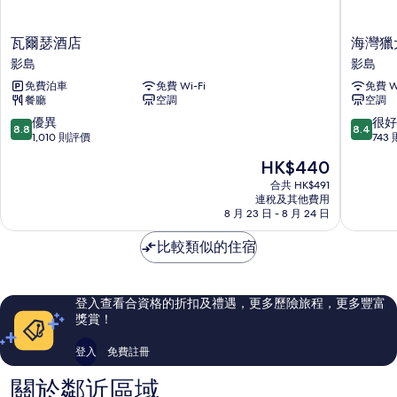
瓦
海
瓦爾瑟酒店
海灣獵
爾
灣
影島
影島
瑟
獵
免費泊車
免費 Wi-Fi
免費 Wi
酒
犬
餐廳
空調
空調
店
酒
影
店
8.8
8.4
優異
很好
8.8
8.4
島
影
分
分
1,010 則評價
743
島
(滿
(滿
現
HK$440
分
分
售
為
為
合共 HK$491
HK$440
連稅及其他費用
10
10
8 月 23 日 - 8 月 24 日
分)，
分)，
優
很
比較類似的住宿
異，
好，
1,010
743
則
則
評
評
登入查看合資格的折扣及禮遇，更多歷險旅程，更多豐富
價
價
獎賞！
篇
篇
評
評
登入
免費註冊
價
價
關於鄰近區域