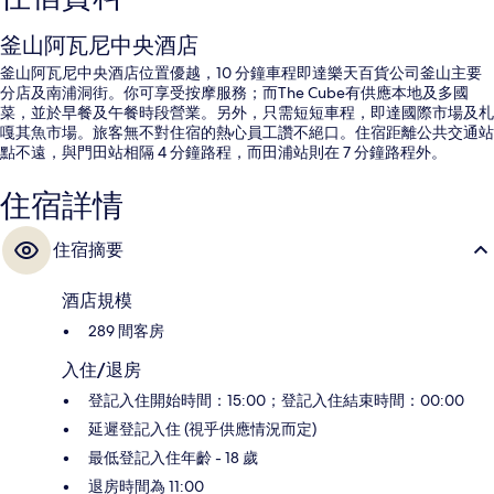
釜山阿瓦尼中央酒店
釜山阿瓦尼中央酒店位置優越，10 分鐘車程即達樂天百貨公司釜山主要
分店及南浦洞街。你可享受按摩服務；而The Cube有供應本地及多國
菜，並於早餐及午餐時段營業。另外，只需短短車程，即達國際市場及札
嘎其魚市場。旅客無不對住宿的熱心員工讚不絕口。住宿距離公共交通站
點不遠，與門田站相隔 4 分鐘路程，而田浦站則在 7 分鐘路程外。
住宿詳情
住宿摘要
酒店規模
289 間客房
入住/退房
登記入住開始時間：15:00；登記入住結束時間：00:00
延遲登記入住 (視乎供應情況而定)
最低登記入住年齡 - 18 歲
退房時間為 11:00