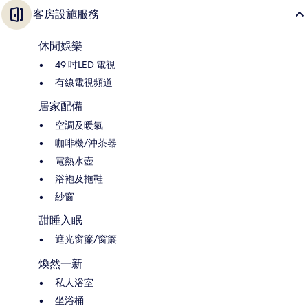
客房設施服務
休閒娛樂
49 吋LED 電視
有線電視頻道
居家配備
空調及暖氣
咖啡機/沖茶器
電熱水壺
浴袍及拖鞋
紗窗
甜睡入眠
遮光窗簾/窗簾
煥然一新
私人浴室
坐浴桶