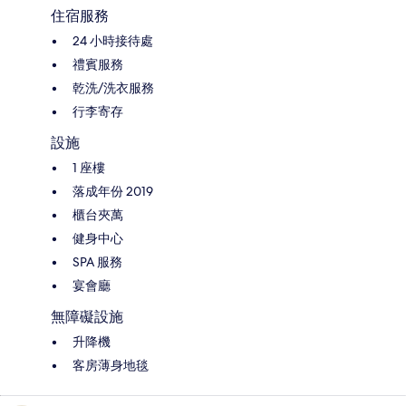
住宿服務
24 小時接待處
禮賓服務
乾洗/洗衣服務
行李寄存
設施
1 座樓
落成年份 2019
櫃台夾萬
健身中心
SPA 服務
宴會廳
無障礙設施
升降機
客房薄身地毯