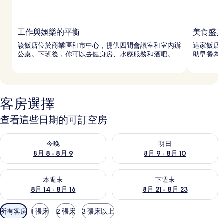
工作與娛樂的平衡
美食盛
該飯店位於商業區和市中心，提供四間會議室和室內辦
這家飯
公桌。下班後，你可以去健身房、水療服務和酒吧。
助早餐
客房選擇
查看這些日期的可訂空房
查看今晚 8月 8 - 8月 9的可訂空房
查看明日 8月 9 - 8月 10的可
今晚
明日
8月 8 - 8月 9
8月 9 - 8月 10
查看本週末 8月 14 - 8月 16的可訂空房
查看下週末 8月 21 - 8月 23
本週末
下週末
8月 14 - 8月 16
8月 21 - 8月 23
可
所有客房
1 張床
2 張床
3 張床以上