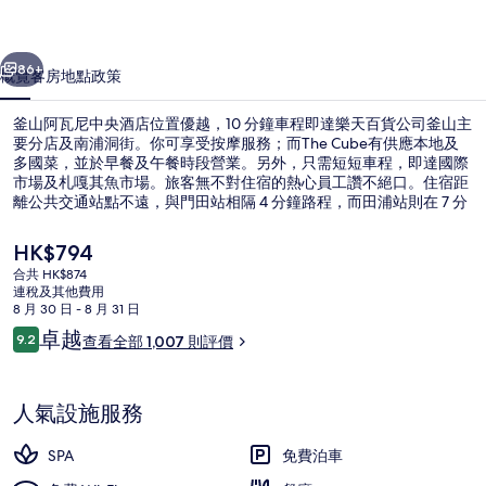
央
一個
下一個
酒
86+
概覽
客房
地點
政策
店
釜山阿瓦尼中央酒店位置優越，10 分鐘車程即達樂天百貨公司釜山主
相
要分店及南浦洞街。你可享受按摩服務；而The Cube有供應本地及
多國菜，並於早餐及午餐時段營業。另外，只需短短車程，即達國際
片
市場及札嘎其魚市場。旅客無不對住宿的熱心員工讚不絕口。住宿距
集
離公共交通站點不遠，與門田站相隔 4 分鐘路程，而田浦站則在 7 分
鐘路程外。
現
HK$794
價
合共 HK$874
HK$794
連稅及其他費用
室內婚禮
8 月 30 日 - 8 月 31 日
評
卓越
9.2
查看全部 1,007 則評價
9.2 分，滿分 10 分，
價
人氣設施服務
SPA
免費泊車