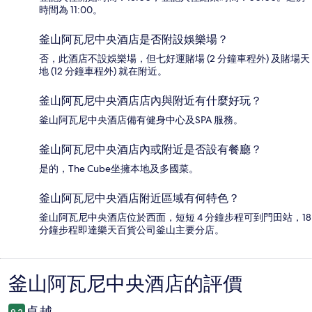
時間為 11:00。
釜山阿瓦尼中央酒店是否附設娛樂場？
否，此酒店不設娛樂場，但七好運賭場 (2 分鐘車程外) 及賭場天
地 (12 分鐘車程外) 就在附近。
釜山阿瓦尼中央酒店店內與附近有什麼好玩？
釜山阿瓦尼中央酒店備有健身中心及SPA 服務。
釜山阿瓦尼中央酒店內或附近是否設有餐廳？
是的，The Cube坐擁本地及多國菜。
釜山阿瓦尼中央酒店附近區域有何特色？
釜山阿瓦尼中央酒店位於西面，短短 4 分鐘步程可到門田站，18
分鐘步程即達樂天百貨公司釜山主要分店。
釜山阿瓦尼中央酒店的評價
評
價
卓越
9.2