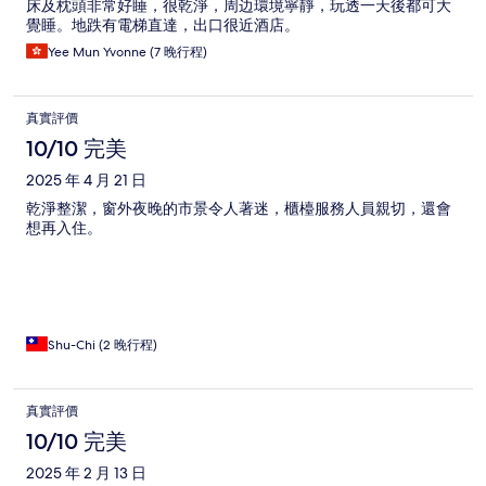
床及枕頭非常好睡，很乾淨，周边環境寧靜，玩透一天後都可大
覺睡。地跌有電梯直達，出口很近酒店。
Yee Mun Yvonne (7 晚行程)
真實評價
10/10 完美
2025 年 4 月 21 日
乾淨整潔，窗外夜晚的市景令人著迷，櫃檯服務人員親切，還會
想再入住。
Shu-Chi (2 晚行程)
真實評價
10/10 完美
2025 年 2 月 13 日