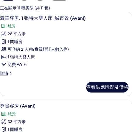
用
嘅
正在顯示 11 種房型 (共 11 種)
客
房內夾萬、書桌、遮光窗簾/窗簾、免費 W
載
6
豪華客房, 1 張特大雙人床, 城市景 (Avani)
房
入
篩
城景
所
選
28 平方米
有
條
1 間睡房
豪
件
可容納 2 人 (按實質預訂人數入住)
華
1 張特大雙人床
客
免費 Wi-Fi
房,
豪
詳情
1
華
張
客
查看供應情況及價格
房,
特
1
大
張
尊貴客房 (Avani) | 房內夾萬、書桌、
載
8
特
雙
尊貴客房 (Avani)
入
大
人
城景
雙
所
床,
人
33 平方米
有
床,
城
1 間睡房
城