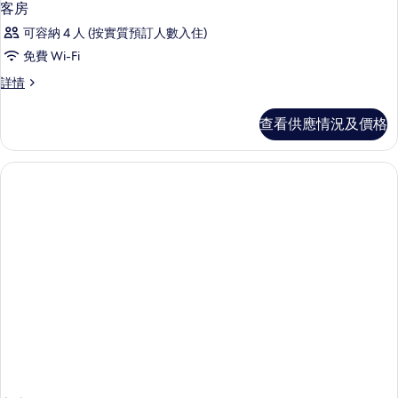
客房
可容納 4 人 (按實質預訂人數入住)
免費 Wi-Fi
客
詳情
房
詳
查看供應情況及價格
情