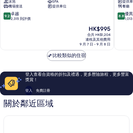
泳池
SPA
提供車
天
拉
機場接送
提供車位
餐廳
酒
利
店
亞
9.2
8.8
卓越
優異
9.2
8.8
西
西
分
分
2,315 則評價
1,0
面
鐵
(滿
(滿
現
HK$995
酒
分
分
售
店
為
為
合共 HK$1,204
HK$995
連稅及其他費用
西
10
10
9 月 7 日 - 9 月 8 日
面
分)，
分)，
卓
優
比較類似的住宿
越，
異，
2,315
1,013
則
則
評
評
登入查看合資格的折扣及禮遇，更多歷險旅程，更多豐富
價
價
獎賞！
篇
篇
評
評
登入
免費註冊
價
價
關於鄰近區域