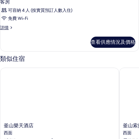
客房
可容納 4 人 (按實質預訂人數入住)
免費 Wi-Fi
客
詳情
房
詳
查看供應情況及價格
情
類似住宿
釜山樂天酒店
釜山索拉
釜
釜
釜山樂天酒店
釜山索
山
山
西面
西面
樂
索