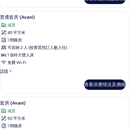
房,
特
1
大
張
普通套房 (Avani) | 城景
載
9
特
雙
普通套房 (Avani)
入
大
人
城景
雙
所
床,
人
40 平方米
有
床,
山
1 間睡房
山
普
景
景
可容納 2 人 (按實質預訂人數入住)
通
(Avani)
(Avani)
1 張特大雙人床
詳
套
的
免費 Wi-Fi
情
房
相
普
詳情
(Avani)
片
通
的
套
查看供應情況及價格
房
相
(Avani)
片
詳
房內夾萬、書桌、遮光窗簾/窗簾、免費 W
載
10
情
套房 (Avani)
入
城景
所
50 平方米
有
1 間睡房