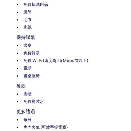
免費梳洗用品
風筒
毛巾
廁紙
保持聯繫
書桌
免費報章
免費 Wi-Fi (速度為 25 Mbps 或以上)
電話
書桌座椅
餐飲
雪櫃
免費樽裝水
更多禮遇
每日
房內夾萬 (可放手提電腦)