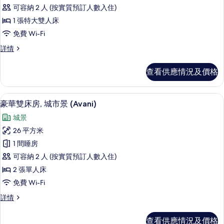
套
可容納 2 人 (按實質預訂人數入住)
房
1 張特大雙人床
(Avani)
免費 Wi-Fi
的
套
詳情
相
房
片
(Avani)
查看供應情況及價格
詳
情
房內夾萬、書桌、遮光窗簾/窗簾、免費 W
載
8
豪華雙床房, 城市景 (Avani)
入
城景
所
26 平方米
有
1 間睡房
豪
可容納 2 人 (按實質預訂人數入住)
華
2 張單人床
雙
免費 Wi-Fi
床
豪
詳情
房,
華
城
雙
查看供應情況及價格
床