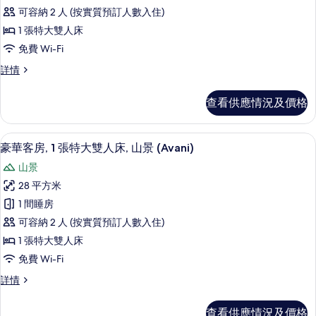
尊
市
市
可容納 2 人 (按實質預訂人數入住)
貴
景
景
1 張特大雙人床
(Avani)
客
(Avani)
免費 Wi-Fi
詳
房
情
的
尊
詳情
(Avani)
相
貴
的
客
片
查看供應情況及價格
房
相
(Avani)
片
詳
房內夾萬、書桌、遮光窗簾/窗簾、免費 W
載
7
情
豪華客房, 1 張特大雙人床, 山景 (Avani)
入
山景
所
28 平方米
有
1 間睡房
豪
可容納 2 人 (按實質預訂人數入住)
華
1 張特大雙人床
客
免費 Wi-Fi
房,
豪
詳情
1
華
張
客
查看供應情況及價格