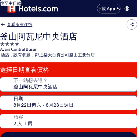
跳至主目錄
下載 App
查看所有住宿
釜山阿瓦尼中央酒店
4.0
Avani Central Busan
星
酒店，設有餐廳，鄰近樂天百貨公司釜山主要分店
級
住
選擇日期查看價格
宿
下一站想去邊？
日期
旅客