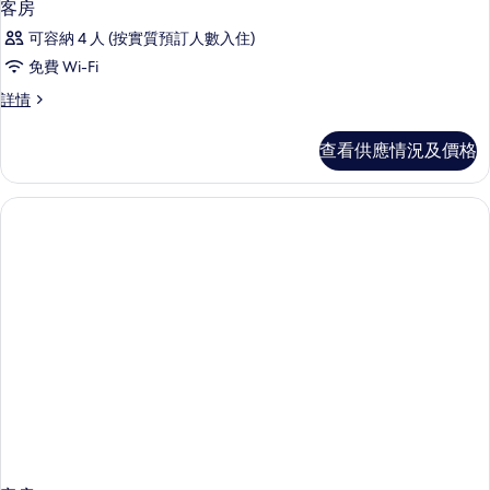
客房
可容納 4 人 (按實質預訂人數入住)
免費 Wi-Fi
客
詳情
房
詳
查看供應情況及價格
情