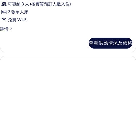
豪
可容納 3 人 (按實質預訂人數入住)
華
3 張單人床
三
免費 Wi-Fi
人
豪
詳情
房
華
(Avani)
三
查看供應情況及價格
人
的
房
相
(Avani)
詳
片
情