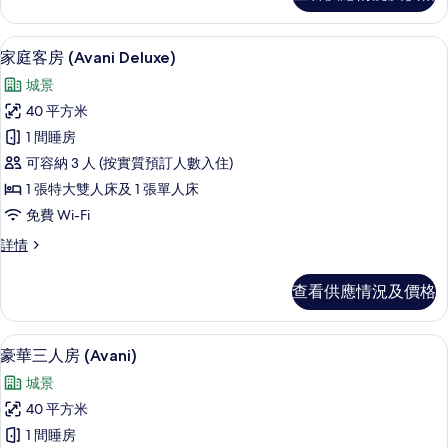
市
房,
景
城
家庭客房 (Avani Deluxe) | 房內夾
載
6
市
家庭客房 (Avani Deluxe)
(Avani)
入
景
的
城景
(Avani)
所
相
詳
40 平方米
有
情
片
1 間睡房
家
可容納 3 人 (按實質預訂人數入住)
庭
1 張特大雙人床及 1 張單人床
客
免費 Wi-Fi
房
家
詳情
(Avani
庭
Deluxe)
客
查看供應情況及價格
房
的
(Avani
相
Deluxe)
豪華三人房 (Avani) | 房內夾萬、書桌
載
片
6
詳
豪華三人房 (Avani)
入
情
城景
所
40 平方米
有
1 間睡房