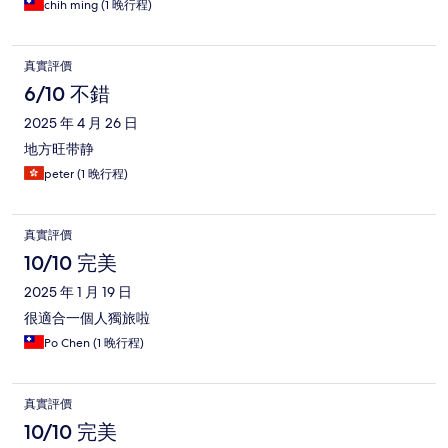
chih ming (1 晚行程)
真實評價
6/10 不錯
2025 年 4 月 26 日
地方旺带静
peter (1 晚行程)
真實評價
10/10 完美
2025 年 1 月 19 日
很適合一個人獨旅啦
Po Chen (1 晚行程)
真實評價
10/10 完美