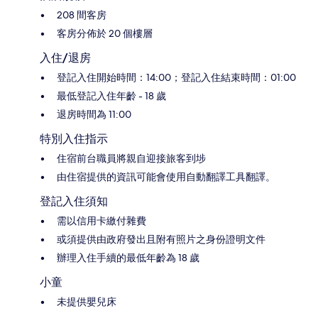
208 間客房
客房分佈於 20 個樓層
入住/退房
登記入住開始時間：14:00；登記入住結束時間：01:00
最低登記入住年齡 - 18 歲
退房時間為 11:00
特別入住指示
住宿前台職員將親自迎接旅客到埗
由住宿提供的資訊可能會使用自動翻譯工具翻譯。
登記入住須知
需以信用卡繳付雜費
或須提供由政府發出且附有照片之身份證明文件
辦理入住手續的最低年齡為 18 歲
小童
未提供嬰兒床