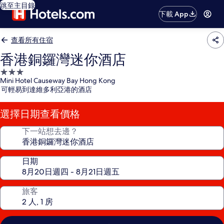
跳至主目錄
下載 App
查看所有住宿
香港銅鑼灣迷你酒店
3.0
Mini Hotel Causeway Bay Hong Kong
星
可輕易到達維多利亞港的酒店
級
住
選擇日期查看價格
宿
下一站想去邊？
日期
旅客