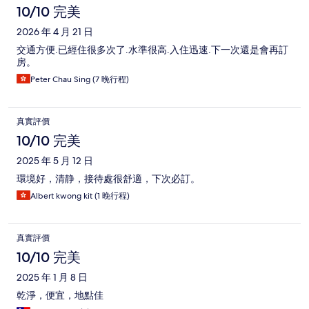
價
10/10 完美
2026 年 4 月 21 日
交通方便.已經住很多次了.水準很高.入住迅速.下一次還是會再訂
房。
Peter Chau Sing (7 晚行程)
真實評價
10/10 完美
2025 年 5 月 12 日
環境好，清静，接待處很舒適，下次必訂。
Albert kwong kit (1 晚行程)
真實評價
10/10 完美
2025 年 1 月 8 日
乾淨，便宜，地點佳