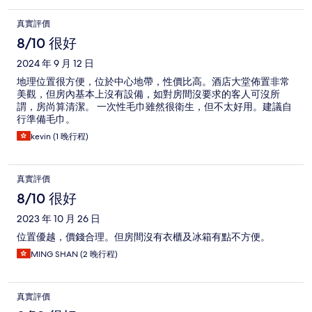
真實評價
8/10 很好
2024 年 9 月 12 日
地理位置很方便，位於中心地帶，性價比高。酒店大堂佈置非常
美觀，但房內基本上沒有設備，如對房間沒要求的客人可沒所
謂，房尚算清潔。 一次性毛巾雖然很衛生，但不太好用。建議自
行準備毛巾。
kevin (1 晚行程)
真實評價
8/10 很好
2023 年 10 月 26 日
位置優越，價錢合理。但房間沒有衣櫃及冰箱有點不方便。
MING SHAN (2 晚行程)
真實評價