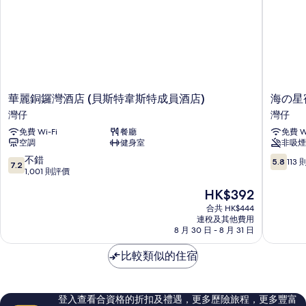
華
海
華麗銅鑼灣酒店 (貝斯特韋斯特成員酒店)
海の星
麗
の
灣仔
灣仔
銅
星
免費 Wi-Fi
餐廳
免費 Wi
鑼
宿
空調
健身室
非吸煙
灣
灣
酒
仔
7.2
5.8
不錯
5.8
113
7.2
店
分
分
1,001 則評價
(貝
(滿
(滿
現
HK$392
斯
分
分
售
特
為
為
合共 HK$444
HK$392
韋
連稅及其他費用
10
10
8 月 30 日 - 8 月 31 日
斯
分)，
分)，
特
不
113
比較類似的住宿
成
錯，
則
員
1,001
評
酒
則
價
店)
評
篇
登入查看合資格的折扣及禮遇，更多歷險旅程，更多豐富
灣