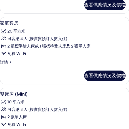
床
大
查看供應情況及價格
床
房
房
的
詳
家庭客房 | 免費 Wi-Fi、床單
載
3
情
家庭客房
相
入
片
20 平方米
所
可容納 4 人 (按實質預訂人數入住)
有
2 張標準雙人床或 1 張標準雙人床及 2 張單人床
家
免費 Wi-Fi
庭
家
詳情
客
庭
房
客
查看供應情況及價格
房
的
詳
相
情
雙床房 (Mini) | 免費 Wi-Fi、床單
載
5
雙床房 (Mini)
片
入
10 平方米
所
可容納 3 人 (按實質預訂人數入住)
有
2 張單人床
雙
免費 Wi-Fi
床