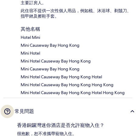
主要訂房人。
此住宿不提供一次性個人用品，例如梳、沐浴球、剃鬚刀、
指甲銼及擦鞋手套。
其他名稱
Hotel Mini
Mini Causeway Bay Hong Kong
Mini Hotel
Mini Hotel Causeway Bay Hong Kong
Mini Causeway Bay Hong Kong
Mini Hotel Causeway Bay Hong Kong Hotel
Mini Hotel Causeway Bay Hong Kong Hong Kong
Mini Hotel Causeway Bay Hong Kong Hotel Hong Kong
常見問題
香港銅鑼灣迷你酒店是否允許寵物入住？
很抱歉，恕不准攜帶寵物入住。