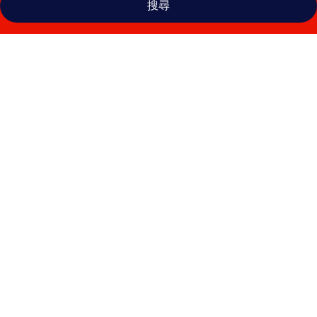
搜尋
香
港
銅
鑼
灣
迷