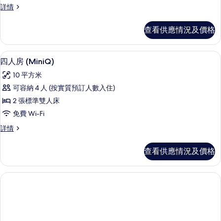
雙
詳情
房
床
(Mini)
房
查看供應情況及價格
(Mini)
的
詳
相
情
四人房 (MiniQ) | 免費 Wi-Fi、床單
載
4
片
四人房 (MiniQ)
入
10 平方米
所
可容納 4 人 (按實質預訂人數入住)
有
2 張標準雙人床
四
免費 Wi-Fi
人
四
詳情
房
人
(MiniQ)
房
查看供應情況及價格
(MiniQ)
的
詳
相
情
片