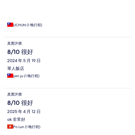
LICHUN (1 晚行程)
真實評價
8/10 很好
2024 年 5 月 19 日
單人飯店
yen ju (1 晚行程)
真實評價
8/10 很好
2025 年 4 月 12 日
ok 非常好
Po Lun (1 晚行程)