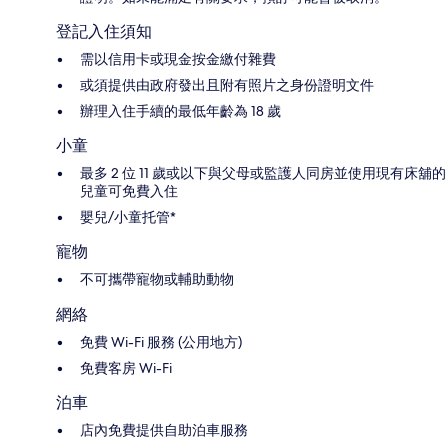
登記入住須知
需以信用卡或現金按金繳付雜費
或須提供由政府發出且附有照片之身份證明文件
辦理入住手續的最低年齡為 18 歲
小童
最多 2 位 11 歲或以下與父母或監護人同房並使用現有床舖的
兒童可免費入住
嬰兒/小童托管*
寵物
不可攜帶寵物或輔助動物
網絡
免費 Wi-Fi 服務 (公用地方)
免費客房 Wi-Fi
泊車
店內免費提供自助泊車服務