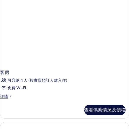
片
客房
可容納 4 人 (按實質預訂人數入住)
免費 Wi-Fi
客
詳情
房
詳
查看供應情況及價格
情