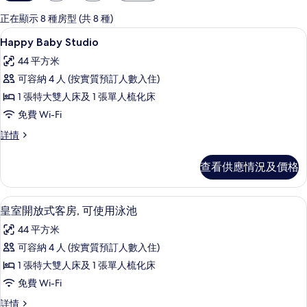
用
嘅
正在顯示 8 種房型 (共 8 種)
客
Happy Baby Studio | 高級寢
載
10
Happy Baby Studio
房
入
篩
44 平方米
所
選
可容納 4 人 (按實質預訂人數入住)
有
條
1 張特大雙人床及 1 張單人梳化床
Happy
件
免費 Wi-Fi
Baby
Happy
詳情
Studio
Baby
的
Studio
查看供應情況及價格
相
詳
情
片
皇室開放式客房, 可使用泳池 | 高級
載
9
皇室開放式客房, 可使用泳池
入
44 平方米
所
可容納 4 人 (按實質預訂人數入住)
有
1 張特大雙人床及 1 張單人梳化床
皇
免費 Wi-Fi
室
皇
詳情