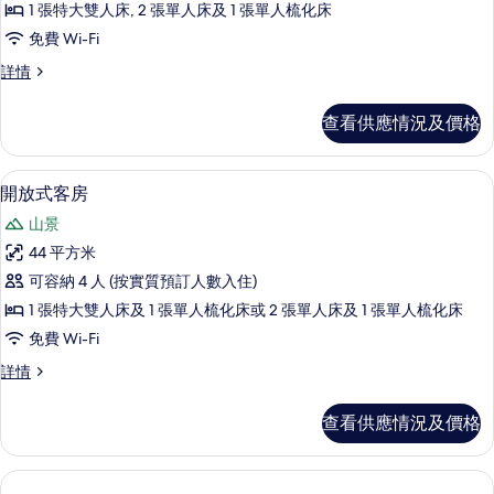
1 張特大雙人床, 2 張單人床及 1 張單人梳化床
家
免費 Wi-Fi
庭
家
詳情
套
庭
房
套
查看供應情況及價格
房
的
詳
相
情
開放式客房 | 高級寢具、特厚豪華床
載
9
開放式客房
片
入
山景
所
44 平方米
有
可容納 4 人 (按實質預訂人數入住)
開
1 張特大雙人床及 1 張單人梳化床或 2 張單人床及 1 張單人梳化床
放
免費 Wi-Fi
式
開
詳情
客
放
房
式
查看供應情況及價格
客
的
房
相
詳
情