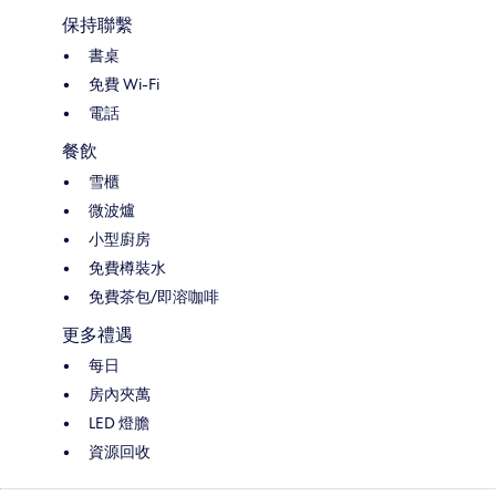
保持聯繫
書桌
免費 Wi-Fi
電話
餐飲
雪櫃
微波爐
小型廚房
免費樽裝水
免費茶包/即溶咖啡
更多禮遇
每日
房內夾萬
LED 燈膽
資源回收