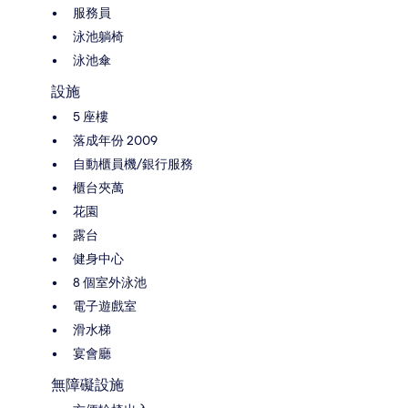
服務員
泳池躺椅
泳池傘
設施
5 座樓
落成年份 2009
自動櫃員機/銀行服務
櫃台夾萬
花園
露台
健身中心
8 個室外泳池
電子遊戲室
滑水梯
宴會廳
無障礙設施