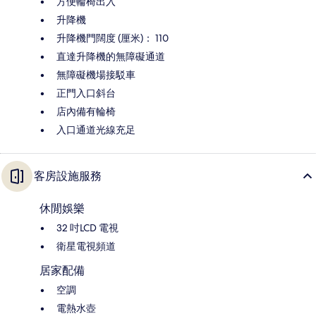
方便輪椅出入
升降機
升降機門闊度 (厘米)： 110
直達升降機的無障礙通道
無障礙機場接駁車
正門入口斜台
店內備有輪椅
入口通道光線充足
客房設施服務
休閒娛樂
32 吋LCD 電視
衛星電視頻道
居家配備
空調
電熱水壺