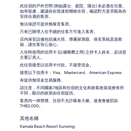
此住宿的戶外空間 (例如露台、庭院、陽台) 未必適合兒童。
如有疑慮，建議你在抵達前聯絡住宿，確認對方是否能為你
安排合適的客房。
無法保證可提供無噪音客房。
只有已辦理入住手續的住客方可進入客房。
店內保安設備包括滅火筒、煙霧探測器、保安系統及急救
箱，讓住客安心放心。
入住時使用的信用卡 (以備雜費之用) 之持卡人姓名，必須是
主要訂房人。
此住宿接受以信用卡付款。不接受現金。
接受以下信用卡：Visa、Mastercard、American Express
有提供無現金交易服務。
請注意，不同國家/地區和住宿的文化和旅客政策或會有所
不同，顯示的政策由住宿提供。
客房內一律禁煙。住宿不允許吸食大麻。違者會被罰款
THB2,000。
其他名稱
Kamala Beach Resort Sunwing