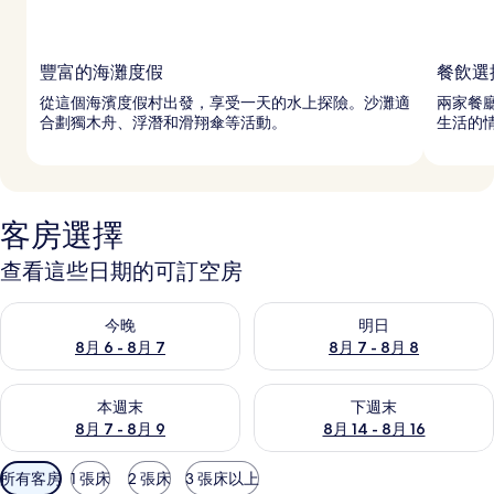
豐富的海灘度假
餐飲選
從這個海濱度假村出發，享受一天的水上探險。沙灘適
兩家餐
合劃獨木舟、浮潛和滑翔傘等活動。
生活的
客房選擇
查看這些日期的可訂空房
查看今晚 8月 6 - 8月 7的可訂空房
查看明日 8月 7 - 8月 8的可訂
今晚
明日
8月 6 - 8月 7
8月 7 - 8月 8
查看本週末 8月 7 - 8月 9的可訂空房
查看下週末 8月 14 - 8月 16
本週末
下週末
8月 7 - 8月 9
8月 14 - 8月 16
可
所有客房
1 張床
2 張床
3 張床以上