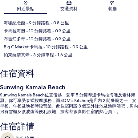
地圖
附近景點
交通資料
餐廳
海嘯紀念館
- 9 分鐘路程
- 0.8 公里
卡馬拉海灘
- 10 分鐘路程
- 0.9 公里
布吉幻多奇
- 10 分鐘路程
- 0.9 公里
Big C Market 卡馬拉
- 10 分鐘路程
- 0.9 公里
帕東薩清真寺
- 3 分鐘車程
- 1.6 公里
住宿資料
Sunwing Kamala Beach
Sunwing Kamala Beach位置優越，駕車 5 分鐘即達卡馬拉海灘及素林海
灘。你可享受泰式按摩服務；而SOM's Kitchen是店內 2 間餐廳之一，於
早餐、午餐及晚餐時段營業。此住宿附設 8 個室外泳池及池畔酒吧，房內
另有雪櫃及微波爐等便利設施。旅客都很喜歡住宿的熱心員工。
住宿詳情