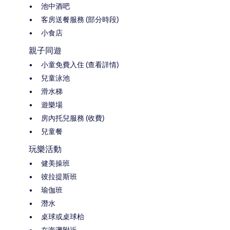
池中酒吧
客房送餐服務 (部分時段)
小食店
親子同遊
小童免費入住 (查看詳情)
兒童泳池
滑水梯
遊樂場
房內托兒服務 (收費)
兒童餐
玩樂活動
健美操班
彼拉提斯班
瑜伽班
潛水
桌球或桌球枱
在海灘附近