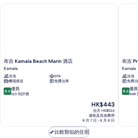
布吉 Kamala Beach Marin 酒店
布吉 Prin
布
布
布吉 Kamala Beach Marin 酒店
布吉 Pr
吉
吉
Kamala
Kamala
Kamala
Princess
泳池
SPA
泳池
Beach
Kamala
機場接送
免費泊車
免費泊
Marin
Beachfr
酒
酒
8.6
8.6
優異
優異
8.6
8.6
店
店
分
分
120 則評價
448
Kamala
Kamala
(滿
(滿
現
HK$443
分
分
售
為
為
合共 HK$526
HK$443
連稅及其他費用
10
10
8 月 7 日 - 8 月 8 日
分)，
分)，
優
優
比較類似的住宿
異，
異，