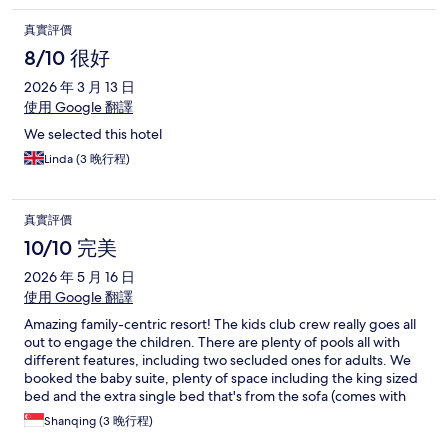
真實評價
8/10 很好
2026 年 3 月 13 日
使用 Google 翻譯
We selected this hotel
Linda (3 晚行程)
真實評價
10/10 完美
2026 年 5 月 16 日
使用 Google 翻譯
Amazing family-centric resort! The kids club crew really goes all
out to engage the children. There are plenty of pools all with
different features, including two secluded ones for adults. We
booked the baby suite, plenty of space including the king sized
bed and the extra single bed that's from the sofa (comes with
linen). Place may be a bit dated but immaculate. Would consider
Shanqing (3 晚行程)
returning or visit other Sunwing properties