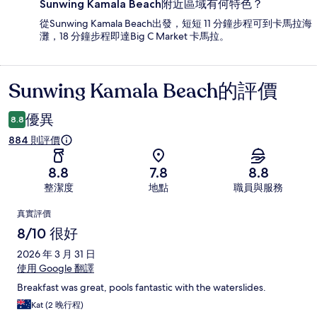
Sunwing Kamala Beach附近區域有何特色？
從Sunwing Kamala Beach出發，短短 11 分鐘步程可到卡馬拉海
灘，18 分鐘步程即達Big C Market 卡馬拉。
Sunwing Kamala Beach的評價
評
價
優異
8.8
884 則評價
8.8
7.8
8.8
整潔度
地點
職員與服務
評
真實評價
價
8/10 很好
2026 年 3 月 31 日
使用 Google 翻譯
Breakfast was great, pools fantastic with the waterslides.
Kat (2 晚行程)