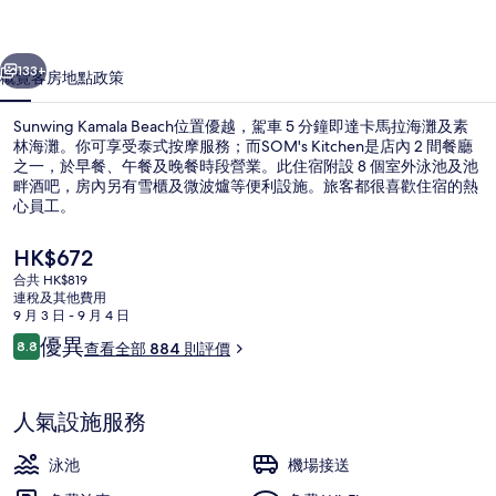
一個
下一個
133+
概覽
客房
地點
政策
Sunwing Kamala Beach位置優越，駕車 5 分鐘即達卡馬拉海灘及素
林海灘。你可享受泰式按摩服務；而SOM's Kitchen是店內 2 間餐廳
之一，於早餐、午餐及晚餐時段營業。此住宿附設 8 個室外泳池及池
畔酒吧，房內另有雪櫃及微波爐等便利設施。旅客都很喜歡住宿的熱
心員工。
現
HK$672
價
合共 HK$819
HK$672
連稅及其他費用
8 個室外泳池；08:00 至 20:00 開
9 月 3 日 - 9 月 4 日
評
優異
8.8
查看全部 884 則評價
8.8 分，滿分 10 分，
價
人氣設施服務
泳池
機場接送