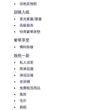
浴袍及拖鞋
甜睡入眠
遮光窗簾/窗簾
高級寢具
特厚豪華床墊
奢華享受
獨特裝修
煥然一新
私人浴室
雨淋花灑
淋浴設備
坐浴桶
免費梳洗用品
風筒
毛巾
廁紙