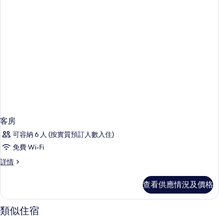
客房
可容納 6 人 (按實質預訂人數入住)
免費 Wi-Fi
客
詳情
房
詳
查看供應情況及價格
情
類似住宿