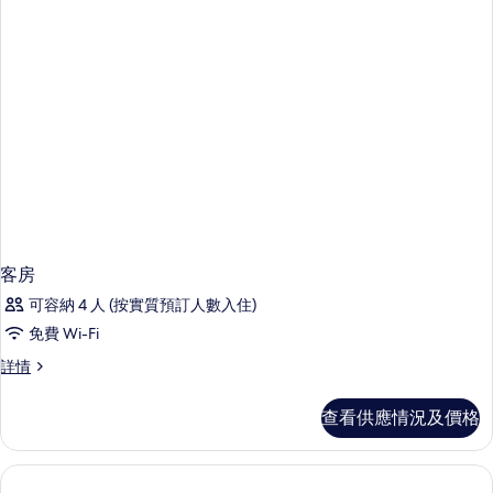
客房
可容納 4 人 (按實質預訂人數入住)
免費 Wi-Fi
客
詳情
房
詳
查看供應情況及價格
情