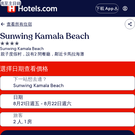
跳至主目錄
下載 App
查看所有住宿
Sunwing Kamala Beach
4.0
Sunwing Kamala Beach
星
親子度假村，設有2 間餐廳，鄰近卡馬拉海灘
級
住
選擇日期查看價格
宿
下一站想去邊？
日期
旅客