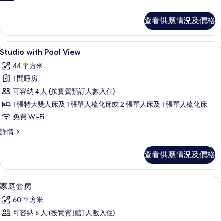
開
室
放
開
查看供應情況及價格
放
式
式
客
客
Studio with Pool View | 高
載
10
房,
Studio with Pool View
房,
入
可
可
44 平方米
使
所
用
使
1 間睡房
有
泳
用
可容納 4 人 (按實質預訂人數入住)
池
Studio
詳
泳
1 張特大雙人床及 1 張單人梳化床或 2 張單人床及 1 張單人梳化床
with
情
池
免費 Wi-Fi
Pool
的
View
Studio
詳情
with
相
的
Pool
查看供應情況及價格
片
相
View
詳
片
情
家庭套房 | 高級寢具、特厚豪華床墊
載
8
家庭套房
入
60 平方米
所
可容納 6 人 (按實質預訂人數入住)
有