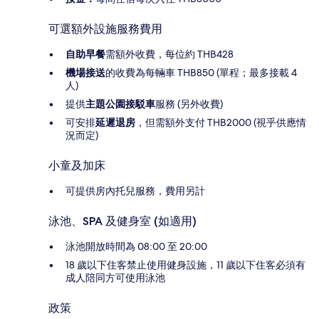
可選額外設施服務費用
自助早餐
需額外收費，每位約 THB428
機場接送
的收費為每輛車 THB850 (單程；最多接載 4
人)
提供
主題公園接駁車
服務 (另外收費)
可安排
延遲退房
，但需額外支付 THB2000 (視乎供應情
況而定)
小童及加床
可提供房內托兒服務，費用另計
泳池、SPA 及健身室 (如適用)
泳池開放時間為 08:00 至 20:00
18 歲以下住客禁止使用健身設施，11 歲以下住客必須有
成人陪同方可使用泳池
政策