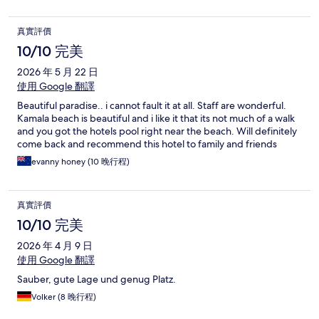
真實評價
10/10 完美
2026 年 5 月 22 日
使用 Google 翻譯
Beautiful paradise.. i cannot fault it at all. Staff are wonderful.
Kamala beach is beautiful and i like it that its not much of a walk
and you got the hotels pool right near the beach. Will definitely
come back and recommend this hotel to family and friends
evanny honey (10 晚行程)
真實評價
10/10 完美
2026 年 4 月 9 日
使用 Google 翻譯
Sauber, gute Lage und genug Platz.
Volker (8 晚行程)