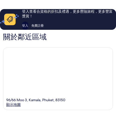
120
448
則
則
評
評
登入查看合資格的折扣及禮遇，更多歷險旅程，更多豐富
價
價
獎賞！
篇
篇
評
評
登入
免費註冊
價
價
關於鄰近區域
96/66 Moo 3, Kamala, Phuket, 83150
顯示地圖