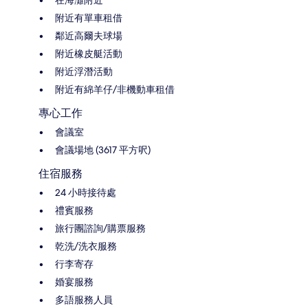
附近有單車租借
鄰近高爾夫球場
附近橡皮艇活動
附近浮潛活動
附近有綿羊仔/非機動車租借
專心工作
會議室
會議場地 (3617 平方呎)
住宿服務
24 小時接待處
禮賓服務
旅行團諮詢/購票服務
乾洗/洗衣服務
行李寄存
婚宴服務
多語服務人員