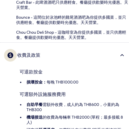
Craft Bar - 此啤酒酒吧只供應輕食。餐廳提供歡樂時光優惠。天
天營業。
Bounce - 這間位於泳池畔的雞尾酒酒吧為你提供多國菜，並只
供應輕食。餐廳提供歡樂時光優惠。天天營業。
Chou Chou Deli Shop - 這咖啡室為你提供多國菜，並只供應輕
食。餐廳提供歡樂時光優惠。天天營業。
收費及政策
可退款按金
損壞按金：
每晚 THB1000.00
可選額外設施服務費用
自助早餐
需額外收費，成人約為 THB600，小童約為
THB300
機場接送
的收費為每輛車 THB2000 (單程；最多接載 8
人)