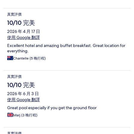
真實評價
10/10 完美
2026 年 4 月 17 日
使用 Google 翻譯
Excellent hotel and amazing buffet breakfast. Great location for
everything.
Chantelle (5 晚行程)
真實評價
10/10 完美
2026 年 6 月 3 日
使用 Google 翻譯
Great pool especially if you get the ground floor
Marj (3 晚行程)
真實評價