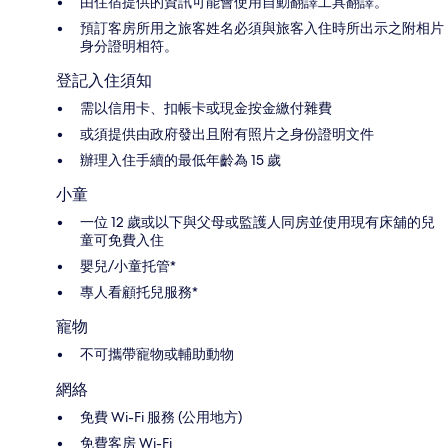
由住宿提供的資訊可能會使用自動翻譯工具翻譯。
預訂客房所用之旅客姓名必須與旅客入住時所出示之附相片
身分證明相符。
登記入住須知
需以信用卡、扣帳卡或現金按金繳付雜費
或須提供由政府發出且附有照片之身份證明文件
辦理入住手續的最低年齡為 15 歲
小童
一位 12 歲或以下與父母或監護人同房並使用現有床舖的兒
童可免費入住
嬰兒/小童托管*
專人看顧托兒服務*
寵物
不可攜帶寵物或輔助動物
網絡
免費 Wi-Fi 服務 (公用地方)
免費客房 Wi-Fi