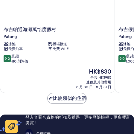
床
的
相
布
布
布吉帕通海灘萬怡度假村
布吉假
片
吉
吉
Patong
Patong
帕
假
泳池
機場接送
泳池
通
日
免費泊車
免費 Wi-Fi
免費泊
海
度
灘
假
9.2
9.0
卓越
卓越
9.2
9.0
萬
村
分
分
410 則評價
1,0
怡
IHG
(滿
(滿
現
HK$830
度
旗
分
分
售
假
下
為
為
合共 HK$985
HK$830
村
連稅及其他費用
酒
10
10
8 月 30 日 - 8 月 31 日
Patong
店
分)，
分)，
Patong
卓
卓
比較類似的住宿
越，
越，
410
1,003
則
則
評
評
登入查看合資格的折扣及禮遇，更多歷險旅程，更多豐富
價
價
獎賞！
篇
篇
評
評
登入
免費註冊