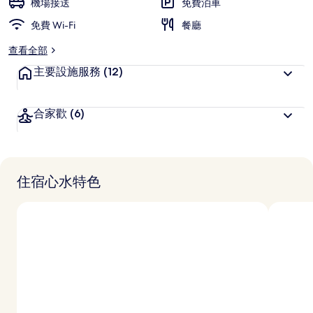
機場接送
免費泊車
免費 Wi-Fi
餐廳
查看全部
主要設施服務
(12)
合家歡
(6)
住宿心水特色