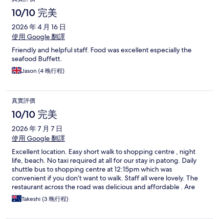
10/10 完美
2026 年 4 月 16 日
使用 Google 翻譯
Friendly and helpful staff. Food was excellent especially the
seafood Buffett.
Jason (4 晚行程)
真實評價
10/10 完美
2026 年 7 月 7 日
使用 Google 翻譯
Excellent location. Easy short walk to shopping centre , night
life, beach. No taxi required at all for our stay in patong. Daily
shuttle bus to shopping centre at 12:15pm which was
convenient if you don’t want to walk. Staff all were lovely. The
restaurant across the road was delicious and affordable . Are
there many times. Buffet breakfast also great.
Takeshi (3 晚行程)