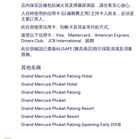
店內保安設備包括滅火筒及煙霧探測器，讓住客安心放心。
入住時使用的信用卡 (以備雜費之用) 之持卡人姓名，必須是
主要訂房人。
此住宿接受信用卡、扣帳卡及現金等付款方式。
接受以下信用卡：Visa、Mastercard、American Express、
Diners Club、JCB International、銀聯
此住宿確認已遵循ALLSAFE (雅高酒店)指引採取清潔及消毒
措施。
其他名稱
Grand Mercure Phuket Patong Hotel
Grand Mercure Phuket Hotel
Grand Mercure Phuket Patong
Grand Mercure Phuket
Grand Mercure Phuket Patong Resort
Grand Mercure Phuket Resort
Grand Mercure Phuket Patong (opening Early 2014)