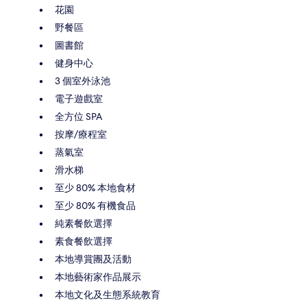
花園
野餐區
圖書館
健身中心
3 個室外泳池
電子遊戲室
全方位 SPA
按摩/療程室
蒸氣室
滑水梯
至少 80% 本地食材
至少 80% 有機食品
純素餐飲選擇
素食餐飲選擇
本地導賞團及活動
本地藝術家作品展示
本地文化及生態系統教育