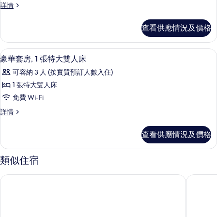
別
詳情
墅,
墅,
1
1
查看供應情況及價格
間
間
臥
臥
室
豪華套房, 1 張特大雙人床 | 迷你
載
9
詳
室
豪華套房, 1 張特大雙人床
入
情
的
可容納 3 人 (按實質預訂人數入住)
所
相
1 張特大雙人床
有
片
免費 Wi-Fi
豪
豪
詳情
華
華
套
套
查看供應情況及價格
房,
房,
1
1
張
類似住宿
特
張
大
特
布吉帕通海灘萬怡度假村
布吉假日
雙
大
人
床
雙
詳
人
情