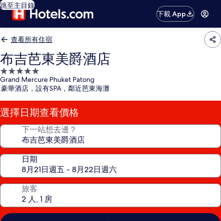
跳至主目錄
下載 App
查看所有住宿
布吉芭東美爵酒店
5.0
Grand Mercure Phuket Patong
星
豪華酒店，設有SPA，鄰近芭東海灘
級
住
選擇日期查看價格
宿
下一站想去邊？
日期
旅客