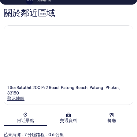
價
價
關於鄰近區域
1 Soi Ratuthit 200 Pi 2 Road, Patong Beach, Patong, Phuket,
83150
顯示地圖
地圖
附近景點
交通資料
餐廳
芭東海灘
- 7 分鐘路程
- 0.6 公里