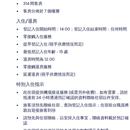
314 間客房
客房分佈於 7 個樓層
入住/退房
登記入住開始時間：14:00；登記入住結束時間：任何時間
零接觸入住服務
提早登記入住 (視乎供應情況而定)
最低登記入住年齡 - 15 歲
退房時間為 12:00
零接觸退房服務
延遲退房 (視乎供應情況而定)
特別入住指示
此住宿提供機場接送服務 (或需另外收費)，如有需要，請於
抵達前 24 小時透過預訂確認的資料聯絡住宿以作安排。
旅客須預先聯絡住宿，查詢登記入住指示；住宿前台職員將
親自迎接旅客到埗
請預先與住宿聯絡，以安排入住事宜，聯絡資料載於預訂確
認