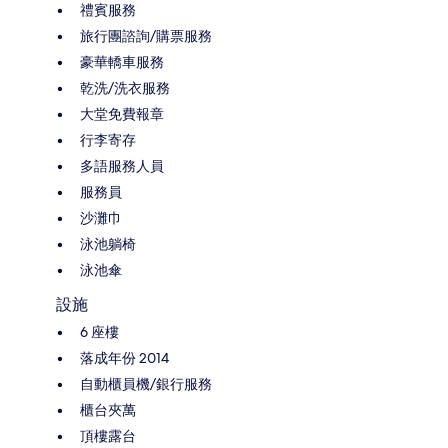
禮賓服務
旅行團諮詢/購票服務
豪華轎車服務
乾洗/洗衣服務
大堂免費報章
行李寄存
多語服務人員
服務員
沙灘巾
泳池躺椅
泳池傘
設施
6 座樓
落成年份 2014
自動櫃員機/銀行服務
櫃台夾萬
頂樓露台