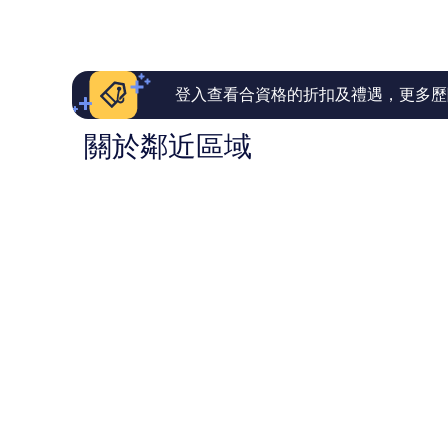
優
店
陽
563
異，
亦
則
160
莊,
評
則
北
價
評
京
篇
價
登入查看合資格的折扣及禮遇，更多歷
評
篇
價
評
關於鄰近區域
價