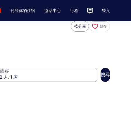
刊登你的住宿
協助中心
行程
登入
分享
儲存
旅客
搜尋