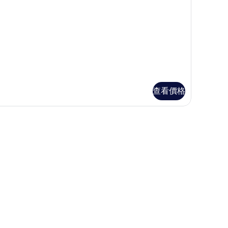
張
單
人
,
mart
露
oom)
台
Smart
查看價格
oom)
的
相
片