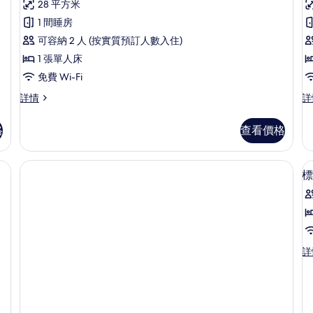
雙
28 平方米
雙
床
所
人
人
詳
1 間睡房
有
床,
情
床,
可容納 2 人 (按實質預訂人數入住)
露
客
露
台
1 張單人床
房
詳
台
免費 Wi-Fi
情
(Specialty)
的
客
標
詳情
詳
的
房
準
相
相
(Specialty)
客
片
格
查看價格
詳
房
片
情
詳
情
i
標
標
詳
準
客
房,
房
2
2