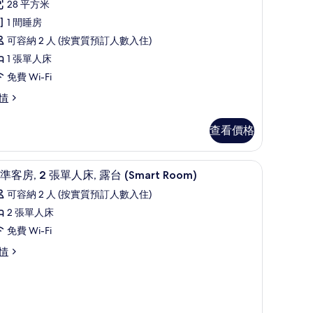
床
28 平方米
所
的
1 間睡房
有
相
可容納 2 人 (按實質預訂人數入住)
標
片
1 張單人床
準
免費 Wi-Fi
客
情
房
的
查看價格
相
片
迷你吧、書桌、隔音、免費 Wi-Fi
載
1
準客房, 2 張單人床, 露台 (Smart Room)
入
可容納 2 人 (按實質預訂人數入住)
所
2 張單人床
有
免費 Wi-Fi
標
情
準
客
,