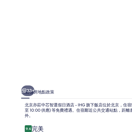
芯
智
選
假
日
酒
店
-
IHG
旗
33+
概覽
客房
地點
政策
下
飯
北京亦莊中芯智選假日酒店 - IHG 旗下飯店位於北京，住宿體
至 10:00 供應) 等免費禮遇。住宿鄰近公共交通站點，
店
外。
相
評
完美
9.4
9.4 分，滿分 10 分，