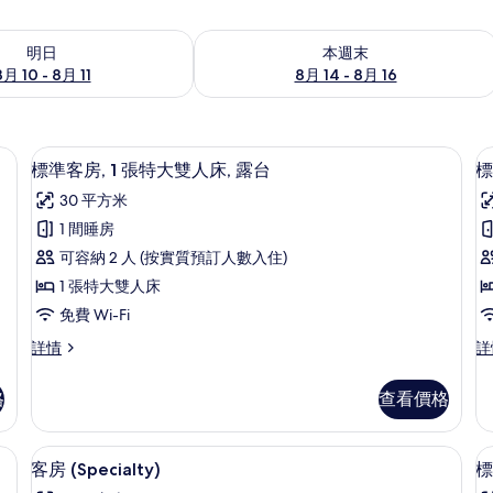
0 - 8月 11的可訂空房
查看本週末 8月 14 - 8月 16的可訂空房
明日
本週末
8月 10 - 8月 11
8月 14 - 8月 16
i
迷你吧、書桌、隔音、免費 Wi-Fi
載
5
標準客房, 1 張特大雙人床, 露台
標
入
30 平方米
所
1 間睡房
有
可容納 2 人 (按實質預訂人數入住)
標
1 張特大雙人床
準
免費 Wi-Fi
客
標
標
詳情
詳
房,
房
準
準
1
2
客
客
格
查看價格
房,
房,
張
1
2
特
張
張
i
迷你吧、書桌、隔音、免費 Wi-Fi
載
4
特
單
大
客房 (Specialty)
標
入
大
人