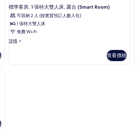
張
單
標準客房, 1 張特大雙人床, 露台 (Smart Room)
人
可容納 2 人 (按實質預訂人數入住)
床,
露
1 張特大雙人床
台
床
免費 Wi-Fi
(S
R
標
詳情
詳
準
情
客
(
格
查看價格
房,
R
1
張
ing Area) | 迷你吧、書桌、隔音、免費 Wi-Fi
特
大
雙
人
床,
露
台
(Smart
Room)
格
詳
情