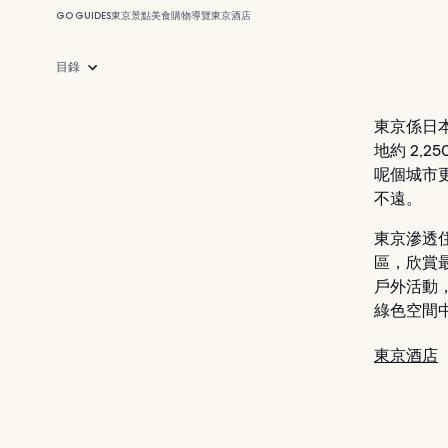
GO GUIDES
東京
景點
美食
購物
導覽
東京酒店
目錄
東京係日
地約 2,
呢個城市
不遠。
東京滲透
區，欣賞
戶外活動
綠色空間
東京酒店