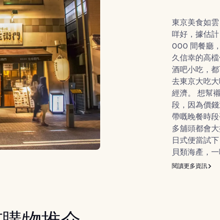
東京美食如雲
咩好，據估計
000 間餐
久信幸的高檔
酒吧小吃，都
去東京大吃大
經濟。 想幫
段，因為價錢
帶嘅晚餐時段
多舖頭都會大
日式便當試下
貝類海產，一
閱讀更多資訊