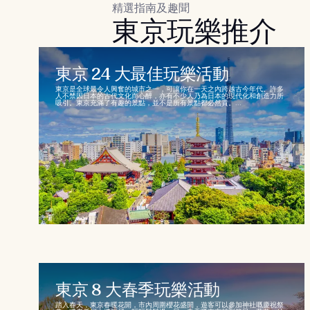
精選指南及趣聞
東京玩樂推介
東京 24 大最佳玩樂活動
東京是全球最令人興奮的城市之一，可讓你在一天之內跨越古今年代。許多
人不禁因日本的古代文化而心醉，亦有不少人乃為日本的現代化和創造力所
吸引。東京充滿了有趣的景點，並不是所有景點都必然貴。...
東京 8 大春季玩樂活動
踏入春天，東京春暖花開，市內周圍櫻花盛開，遊客可以參加神社嘅慶祝祭