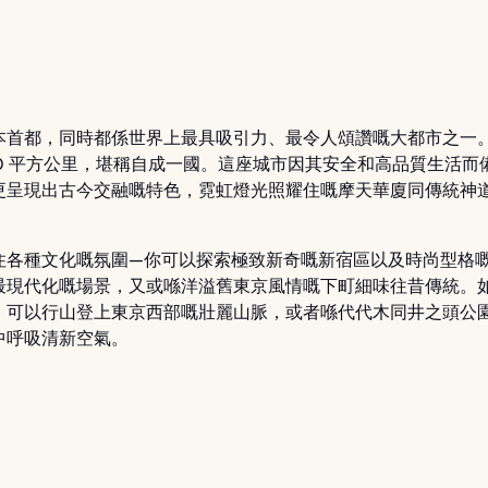
本首都，同時都係世界上最具吸引力、最令人頌讚嘅大都市之一
250 平方公里，堪稱自成一國。這座城市因其安全和高品質生活而
更呈現出古今交融嘅特色，霓虹燈光照耀住嘅摩天華廈同傳統神
住各種文化嘅氛圍—你可以探索極致新奇嘅新宿區以及時尚型格
最現代化嘅場景，又或喺洋溢舊東京風情嘅下町細味往昔傳統。
，可以行山登上東京西部嘅壯麗山脈，或者喺代代木同井之頭公
中呼吸清新空氣。