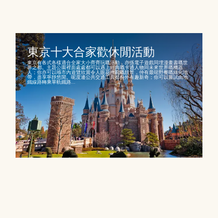
東京十大合家歡休閒活動
東京有各式各樣適合全家大小齊齊玩嘅活動，亦係電子遊戲同埋漫畫書嘅世
界之都。主題公園裡面處處都可以遇上經典嘅卡通人物同未來世界嘅機器
人；你亦可以喺市內遊覽欣賞令人眼花撩亂嘅靚景，仲有最啱野餐嘅綠化地
帶，盡享寧靜悠閒。呢度連公共交通工具都份外有趣新奇；你可以嘗試由地
鐵線路轉乘單軌鐵路...