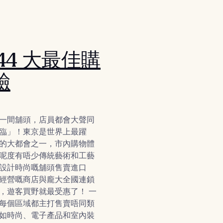
44 大最佳購
驗
一間舖頭，店員都會大聲同
臨」！東京是世界上最躍
的大都會之一，市內購物體
呢度有唔少傳統藝術和工藝
設計時尚嘅舖頭售賣進口
經營嘅商店與龐大全國連鎖
，遊客買野就最受惠了！ 一
每個區域都主打售賣唔同類
如時尚、電子產品和室內裝