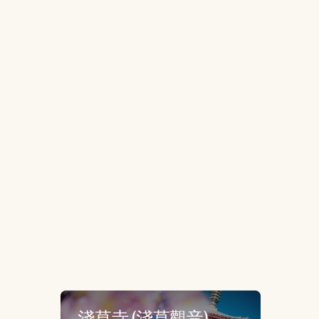
淺草寺 (淺草觀音)