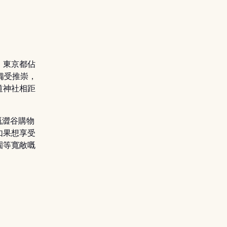
。東京都佔
備受推崇，
道神社相距
嘅澀谷購物
如果想享受
園等寬敞嘅