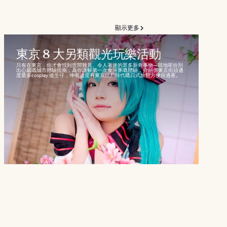
顯示更多
東京 8 大另類觀光玩樂活動
只有在東京，你才會找到世間難見、令人著迷的眾多新奇事物—我地呢份別
出心裁嘅城市體驗指南，為你講解第一次食河豚嘅體驗，介紹係東京街頭邊
度最多cosplay 後生仔，仲有邊度有東京江戶時代嘅日式旅館方便你過夜。