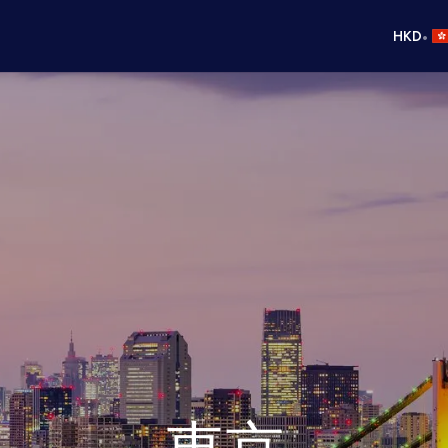
•
HKD