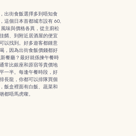
，出街食飯選擇多到唔知食
，這個日本首都城市設有 60,
廳，風味與價格各異，從主廚松
佳餚、到附近居酒屋的便宜
可以找到。好多遊客都鍾意
喝，因為出街食飯價錢都好
襯新餐廳？最好就係揀午餐時
通常比銀座和原宿等貴價地
平一半。每逢午餐時段，好
排長龍，你都可以排隊買個
，飯盒裡面有白飯、蔬菜和
啲都唔馬虎㗎。