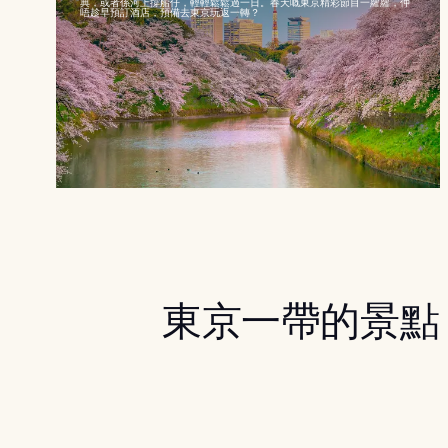
典，或者係河上撐船仔，輕輕鬆鬆過一日。春天嘅東京精彩節目一蘿蘿，仲
唔趁早預訂酒店，預備去東京玩返一轉？
東京一帶的景點