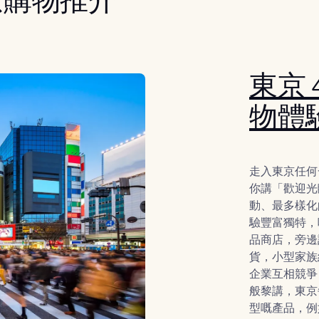
京購物推介
東京 
物體
走入東京任何
你講「歡迎光
動、最多樣化
驗豐富獨特，
品商店，旁邊
貨，小型家族
企業互相競爭
般黎講，東京
型嘅產品，例