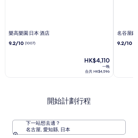
樂
名
樂高樂園 日本 酒店
名谷屋錦
高
谷
9.2
9.2
9.2/10
9.2/10
(1007)
(1
樂
屋
分
分
園
錦
(滿
(滿
日
鯉
分
現
分
HK$4,110
本
日
為
售
為
一晚
酒
航
10
HK$4,110
10
合共 HK$4,596
店
城
分)，
分)，
(1007)
市
(1404)
篇
篇
酒
評
評
店
價
價
開始計劃行程
下一站想去邊？
名古屋, 愛知縣, 日本