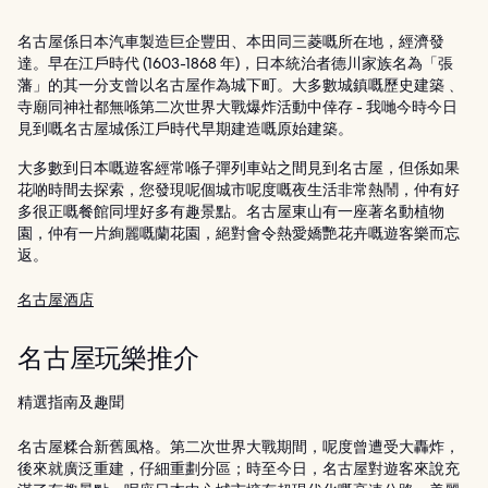
名古屋係日本汽車製造巨企豐田、本田同三菱嘅所在地，經濟發
達。早在江戶時代 (1603-1868 年)，日本統治者德川家族名為「張
藩」的其一分支曾以名古屋作為城下町。大多數城鎮嘅歷史建築﹑
寺廟同神社都無喺第二次世界大戰爆炸活動中倖存 - 我哋今時今日
見到嘅名古屋城係江戶時代早期建造嘅原始建築。
大多數到日本嘅遊客經常喺子彈列車站之間見到名古屋，但係如果
花啲時間去探索，您發現呢個城市呢度嘅夜生活非常熱鬧，仲有好
多很正嘅餐館同埋好多有趣景點。名古屋東山有一座著名動植物
園，仲有一片絢麗嘅蘭花園，絕對會令熱愛嬌艷花卉嘅遊客樂而忘
返。
名古屋酒店
名古屋玩樂推介
精選指南及趣聞
名古屋糅合新舊風格。第二次世界大戰期間，呢度曾遭受大轟炸，
後來就廣泛重建，仔細重劃分區；時至今日，名古屋對遊客來說充