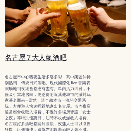
名古屋 7 大人氣酒吧
名古屋市中心嘅夜生活多姿多彩，其中榮區仲特
別熱鬧，傳統日式酒吧、現代國際化 live 音樂表
演場地到夜總會都應有盡有。區內活力四射，不
僅吸引當地居民，更惹得附近其他城市的派對玩
家慕名而來—當然，這全賴本市一流的交通系
統，方便遊人快速輕鬆地進出名古屋。市內夜店
通常都會收取入場費，不過許多場所皆設「女士
之夜」等特別優惠日，屆時不收或減收入場費。
名古屋好多酒吧都開到凌晨，夜蒲人士可以徹夜
狂歡，玩個痛快，造就左呢度嘅酒吧人氣不減。