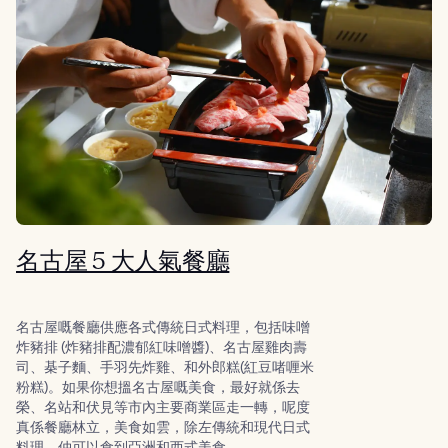
名古屋 5 大人氣餐廳
名古屋嘅餐廳供應各式傳統日式料理，包括味噌
炸豬排 (炸豬排配濃郁紅味噌醬)、名古屋雞肉壽
司、棊子麵、手羽先炸雞、和外郎糕(紅豆啫喱米
粉糕)。如果你想搵名古屋嘅美食，最好就係去
榮、名站和伏見等市內主要商業區走一轉，呢度
真係餐廳林立，美食如雲，除左傳統和現代日式
料理，仲可以食到亞洲和西式美食。