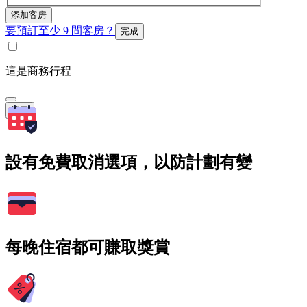
添加客房
要預訂至少 9 間客房？
完成
這是商務行程
搜尋
設有免費取消選項，以防計劃有變
每晚住宿都可賺取獎賞