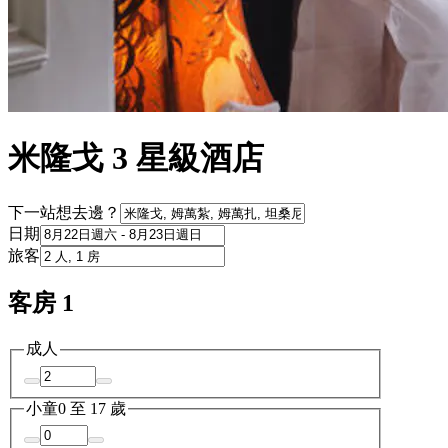
米隆戈 3 星級酒店
下一站想去邊？
日期
旅客
客房 1
成人
小童
0 至 17 歲