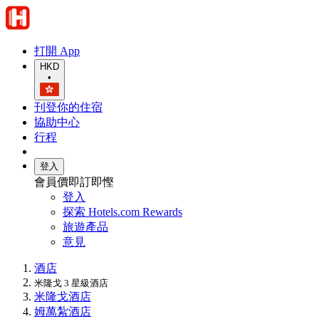
打開 App
HKD
•
刊登你的住宿
協助中心
行程
登入
會員價即訂即慳
登入
探索 Hotels.com Rewards
旅遊產品
意見
酒店
米隆戈 3 星級酒店​
米隆戈酒店
姆萬紮酒店