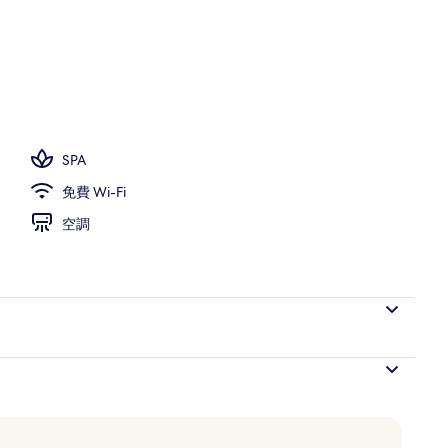
節性室外泳池；泳池傘、躺椅
SPA
免費 Wi-Fi
空調