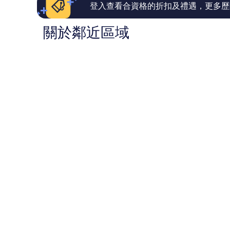
篇
篇
登入查看合資格的折扣及禮遇，更多歷
評
評
價
價
關於鄰近區域