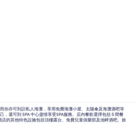
創作者影片
而你亦可到訪私人海灘，享用免費海灘小屋、太陽傘及海灘酒吧等
還可到 SPA 中心盡情享受SPA服務。店內餐飲選擇包括 5 間餐
華酒店的其他特色設施包括頂樓露台、免費兒童俱樂部及池畔酒吧。旅
陽台