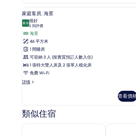
城
片
市
家庭客房, 海景 | 迷你吧、
載
3
景
家庭客房, 海景
入
詳
很好
情
8.0
8.0 分，滿分 10 分
所
(2
2 則評價
則
有
海景
評
家
46 平方米
價)
庭
1 間睡房
客
可容納 3 人 (按實質預訂人數入住)
房,
1 張特大雙人床及 2 張單人梳化床
海
免費 Wi-Fi
景
家
詳情
庭
的
客
查看價
相
房,
海
片
景
類似住宿
詳
情
四山酒店
安塔利亞 Akr