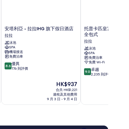
安
托
安塔利亞 - 拉拉IHG 旗下假日酒店
托普卡匹皇宮斯旺多酒
塔
普
全包式
拉拉
利
卡
拉拉
泳池
亞
匹
SPA
-
皇
泳池
機場接送
SPA
拉
宮
免費泊車
免費泊車
拉
斯
免費 Wi-Fi
8.6
優異
IHG
旺
8.6
分
776 則評價
9.0
旗
多
卓越
9.0
(滿
分
下
酒
2,235 則評價
分
(滿
假
店
現
HK$937
為
分
日
及
售
10
為
酒
合共 HK$1,221
渡
HK$937
分)，
連稅及其他費用
10
店
假
9 月 3 日 - 9 月 4 日
8 月
優
分)，
拉
村
異，
卓
拉
-
776
越，
全
則
2,235
包
評
則
式
價
評
拉