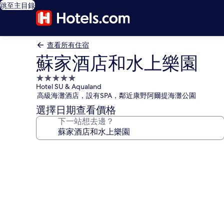
跳至主目錄
查看所有住宿
蘇家酒店和水上樂園
5.0
Hotel SU & Aqualand
星
高級海灘酒店，設有SPA，鄰近康野阿爾提海灘公園
級
選擇日期查看價格
住
下一站想去邊？
宿
蘇
家
酒
店
和