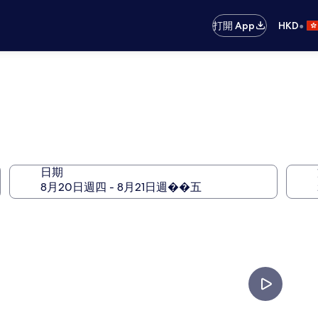
•
打開 App
HKD
日期