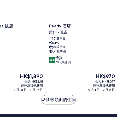
Pearly
ra 飯店
Pearly 酒店
酒
庫什卡瓦吉
店
免費早餐
庫
SPA
什
機場接送
卡
人寵共融
瓦
8.6
優異
吉
8.6
分
735 則評價
(滿
分
現
現
HK$1,890
HK$970
為
售
售
10
合共 HK$2,111
合共 HK$1,077
HK$1,890
HK$970
分)，
連稅及其他費用
連稅及其他費用
8 月 16 日 - 8 月 17 日
9 月 1 日 - 9 月 2 日
優
異，
比較類似的住宿
735
則
評
價