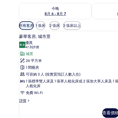
查看今晚 8月 6 - 8月 7的可訂空房
查看明日 8月 
今晚
8月 6 - 8月 7
可
所有客房
1 張床
2 張床
3 張床以上
用
豪華客房, 城市景 | 迷你吧
載
嘅
4
豪華客房, 城市景
入
客
優異
8.6
房
8.6 分，滿分 10 分
所
(47
47 則評價
篩
則
有
城景
選
評
豪
26 平方米
條
價)
華
1 間睡房
件
客
可容納 3 人 (按實質預訂人數入住)
房,
1 張標準雙人床及 1 張單人梳化床或 2 張加大單人床及 1 
人梳化床
城
免費 Wi-Fi
市
豪
詳情
景
華
的
客
查看價
房,
相