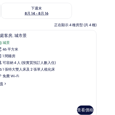
查看下週末 8月 14 - 8月 16的可訂空房
下週末
8月 14 - 8月 16
正在顯示 4 種房型 (共 4 種)
迷你吧、房內夾萬、書桌、手提電腦工作空間
家庭客房, 城市景 | 迷你吧、房內夾萬、書桌
載
3
庭客房, 城市景
入
城景
所
46 平方米
有
1 間睡房
家
可容納 4 人 (按實質預訂人數入住)
庭
1 張特大雙人床及 2 張單人梳化床
客
免費 Wi-Fi
,
情
城
市
景
的
查看價格
相