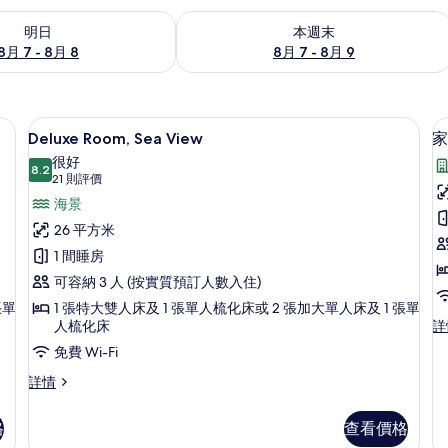
7 - 8月 8的可訂空房
查看本週末 8月 7 - 8月 9的可訂空房
明日
本週末
8月 7 - 8月 8
8月 7 - 8月 9
、房內夾萬、書桌、手提電腦工作空間
Deluxe Room, Sea View | 
載
4
Deluxe Room, Sea View
家
入
很好
8.2
8.2 分，滿分 10 分
所
(21
21 則評價
則
有
海景
評
Deluxe
26 平方米
價)
Room,
1 間睡房
Sea
可容納 3 人 (按實質預訂人數入住)
View
張單
1 張特大雙人床及 1 張單人梳化床或 2 張加大單人床及 1 張單
房
的
家
人梳化床
詳
庭
相
免費 Wi-Fi
客
片
房,
Deluxe
詳情
城
Room,
市
Sea
格
查看價格
景
View