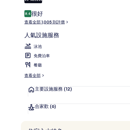
評
很好
8.4
8.4 分，滿分 10 分，
價
室內泳池、季
查看全部 1,005 則評價
人氣設施服務
泳池
免費泊車
餐廳
查看全部
主要設施服務
(12)
合家歡
(6)