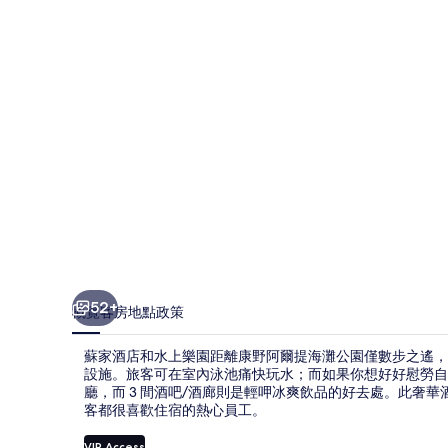
水
上
樂
園
相
片
集
52+
概覽
客房
地點
政策
蘇家酒店和水上樂園距離康野阿爾提海灘公園僅數步之遙，
設施。旅客可在室內泳池痛快玩水；而如果你想好好慰勞自己，
廳，而 3 間酒吧/酒廊則是輕呷冰爽飲品的好去處。此奢
客都很喜歡住宿的熱心員工。
VIP Access