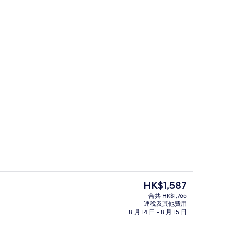
運動設施
現
HK$1,587
價
合共 HK$1,765
HK$1,587
連稅及其他費用
家庭客房, 海景 | 迷你吧、房內夾萬
8 月 14 日 - 8 月 15 日