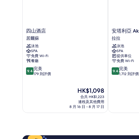
四
安
四山酒店
安塔利亞 Ak
山
塔
居爾蘇
拉拉
酒
利
泳池
泳池
店
亞
SPA
SPA
居
Akra
免費 Wi-Fi
提供車位
爾
飯
餐廳
免費 Wi-Fi
蘇
店
9.4
9.4
完美
完美
拉
9.4
9.4
分
分
179 則評價
1,712 則評價
拉
(滿
(滿
分
分
現
HK$1,098
為
為
售
10
10
合共 HK$1,223
HK$1,098
分)，
分)，
連稅及其他費用
8 月 16 日 - 8 月 17 日
完
完
美，
美，
179
1,712
則
則
評
評
價
價