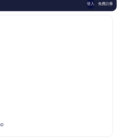
篇
價
拉
登入
免費註冊
評
篇
價
評
價
50