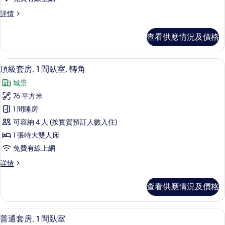
房,
頂
詳情
1
級
張
客
查看供應情況及價格
房,
特
1
大
張
頂級套房, 1 間臥室, 轉角 | 高級寢
載
6
特
雙
頂級套房, 1 間臥室, 轉角
入
大
人
城景
雙
所
床,
人
76 平方米
有
床,
露
1 間睡房
露
頂
台
台
可容納 4 人 (按實質預訂人數入住)
級
詳
的
1 張特大雙人床
情
套
相
免費有線上網
房,
片
頂
詳情
1
級
間
套
查看供應情況及價格
房,
臥
1
室,
間
普通套房, 1 間臥室 | 高級寢具、羽
載
5
臥
轉
普通套房, 1 間臥室