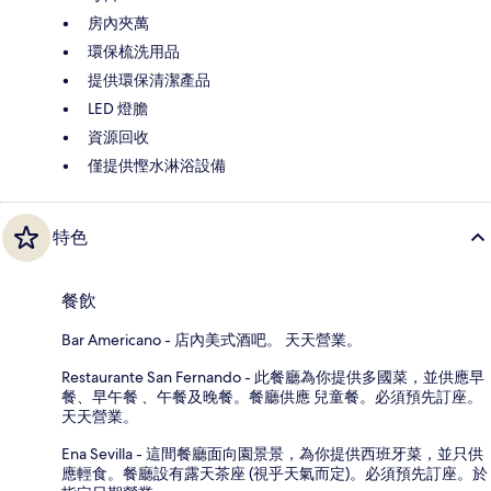
房內夾萬
環保梳洗用品
提供環保清潔產品
LED 燈膽
資源回收
僅提供慳水淋浴設備
特色
餐飲
Bar Americano - 店內美式酒吧。 天天營業。
Restaurante San Fernando - 此餐廳為你提供多國菜，並供應早
餐、早午餐 、午餐及晚餐。餐廳供應 兒童餐。必須預先訂座。
天天營業。
Ena Sevilla - 這間餐廳面向園景景，為你提供西班牙菜，並只供
應輕食。餐廳設有露天茶座 (視乎天氣而定)。必須預先訂座。於