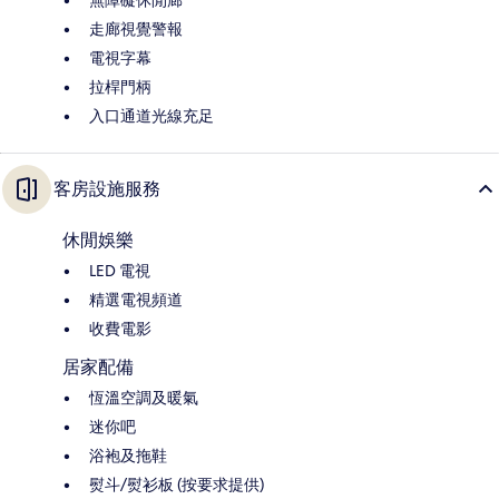
走廊視覺警報
電視字幕
拉桿門柄
入口通道光線充足
客房設施服務
休閒娛樂
LED 電視
精選電視頻道
收費電影
居家配備
恆溫空調及暖氣
迷你吧
浴袍及拖鞋
熨斗/熨衫板 (按要求提供)