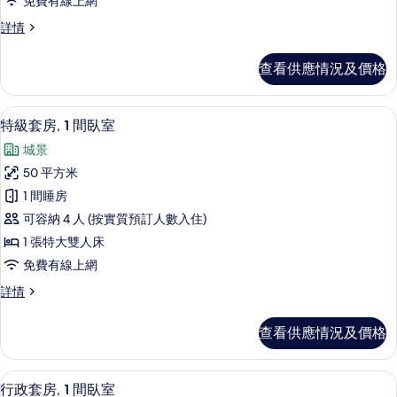
免費有線上網
房,
豪
詳情
1
華
間
套
查看供應情況及價格
房,
臥
1
室,
間
特級套房, 1 間臥室 | 高級寢具、羽
載
9
臥
城
特級套房, 1 間臥室
入
室,
市
城景
城
所
景
市
50 平方米
有
景
的
1 間睡房
詳
特
相
情
可容納 4 人 (按實質預訂人數入住)
級
片
1 張特大雙人床
套
免費有線上網
房,
特
詳情
1
級
間
套
查看供應情況及價格
房,
臥
1
室
間
高級寢具、羽絨被、迷你吧、房內夾萬
載
10
臥
的
行政套房, 1 間臥室