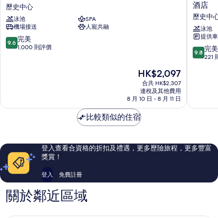
隆
Casa
酒店
歷史中心
大
Palacio
歷史中
泳池
SPA
美
Don
機場接送
人寵共融
利
Ramón
泳池
提供車
亞
5*
9.6
完美
9.6
酒
GL
分
1,000 則評價
9.8
完美
9.8
店
by
(滿
分
221
歷
Kaizen
分
(滿
現
HK$2,097
史
酒
為
分
售
中
店
10
為
合共 HK$2,307
HK$2,097
心
歷
分)，
連稅及其他費用
10
8 月 10 日 - 8 月 11 日
史
完
分)，
中
美，
完
比較類似的住宿
心
1,000
美，
則
221
評
則
價
評
登入查看合資格的折扣及禮遇，更多歷險旅程，更多豐富
篇
價
獎賞！
評
篇
價
評
登入
免費註冊
價
關於鄰近區域