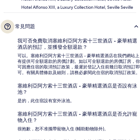
Hotel Alfonso XIII, a Luxury Collection Hotel, Seville Seville
常見問題
我可否免費取消塞維利亞阿方索十三世酒店 - 豪華精選
酒店的預訂，並獲發全額退款？
可以。塞維利亞阿方索十三世酒店 - 豪華精選酒店在我們網站上
有提供可全額退款的房價計劃。如以可全額退款的房價訂房，你
可因應住宿的取消預訂政策，最遲於登記入住前幾日取消預訂即
可。有關具體條款及細則，請務必參閱此住宿的取消預訂政策。
塞維利亞阿方索十三世酒店 - 豪華精選酒店是否設有泳
池？
是的，此住宿設有室外泳池。
塞維利亞阿方索十三世酒店 - 豪華精選酒店是否允許寵
物入住？
很抱歉，恕不准攜帶寵物入住 (輔助動物除外)。