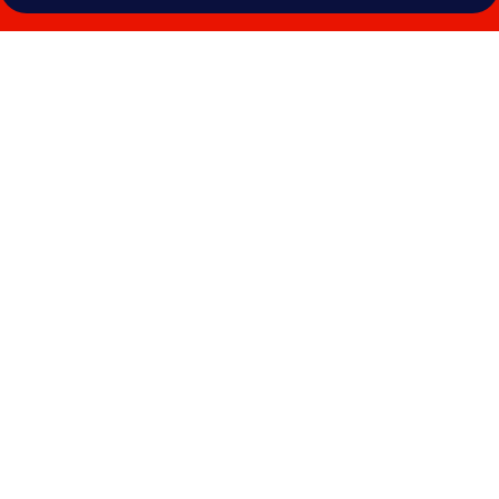
塞
維
利
亞
阿
方