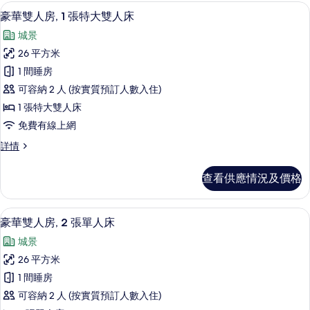
客
豪華雙人房, 1 張特大雙人床 | 高級
載
13
豪華雙人房, 1 張特大雙人床
房
入
篩
城景
所
選
26 平方米
有
條
1 間睡房
豪
件
可容納 2 人 (按實質預訂人數入住)
華
1 張特大雙人床
雙
免費有線上網
人
豪
詳情
房,
華
1
雙
查看供應情況及價格
人
張
房,
特
1
豪華雙人房, 2 張單人床 | 高級寢具
載
12
張
大
豪華雙人房, 2 張單人床
入
特
雙
城景
大
所
人
雙
26 平方米
有
人
床
1 間睡房
床
豪
的
詳
可容納 2 人 (按實質預訂人數入住)
華
情