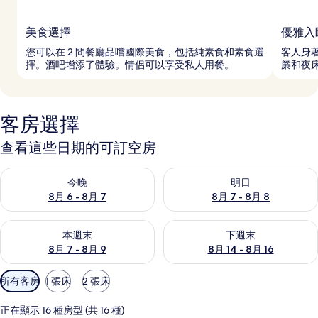
美食選擇
優雅入
您可以在 2 間餐廳品嚐國際美食，包括純素食和素食選
客人身
擇。酒吧增添了體驗。情侶可以享受私人用餐。
簾和夜
客房選擇
查看這些日期的可訂空房
查看今晚 8月 6 - 8月 7的可訂空房
查看明日 8月 7 - 8月 8的可訂
今晚
明日
8月 6 - 8月 7
8月 7 - 8月 8
查看本週末 8月 7 - 8月 9的可訂空房
查看下週末 8月 14 - 8月 16
本週末
下週末
8月 7 - 8月 9
8月 14 - 8月 16
可
所有客房
1 張床
2 張床
用
嘅
正在顯示 16 種房型 (共 16 種)