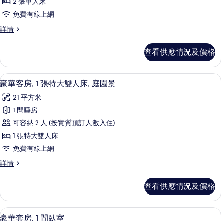
2 張單人床
客
免費有線上網
房,
頂
詳情
2
級
張
客
查看供應情況及價格
房,
單
2
人
張
豪華客房, 1 張特大雙人床, 庭園景 
載
11
單
床,
豪華客房, 1 張特大雙人床, 庭園景
入
人
露
21 平方米
床,
所
台
露
1 間睡房
有
台
的
可容納 2 人 (按實質預訂人數入住)
詳
豪
相
情
1 張特大雙人床
華
片
免費有線上網
客
豪
詳情
房,
華
1
客
查看供應情況及價格
房,
張
1
特
張
豪華套房, 1 間臥室 | 高級寢具、羽
載
13
特
大
豪華套房, 1 間臥室