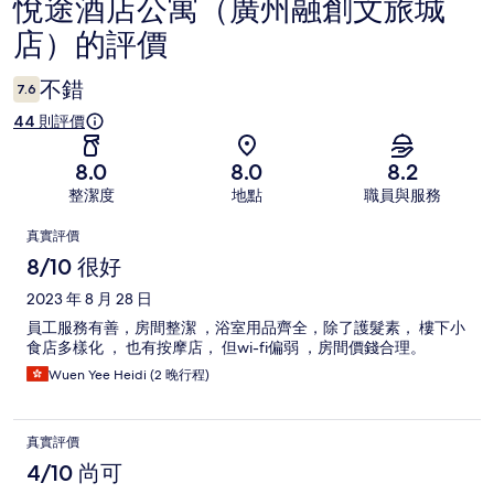
悅途酒店公寓（廣州融創文旅城
評
店）的評價
價
不錯
7.6
44 則評價
8.0
8.0
8.2
整潔度
地點
職員與服務
評
真實評價
價
8/10 很好
2023 年 8 月 28 日
員工服務有善，房間整潔 ，浴室用品齊全，除了護髮素， 樓下小
食店多樣化 ， 也有按摩店， 但wi-fi偏弱 ，房間價錢合理。
Wuen Yee Heidi (2 晚行程)
真實評價
4/10 尚可