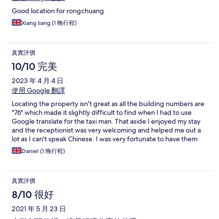
Good location for rongchuang
Xiang liang (1 晚行程)
真實評價
10/10 完美
2023 年 4 月 4 日
使用 Google 翻譯
Locating the property isn't great as all the building numbers are
"76" which made it slightly difficult to find when I had to use
Google translate for the taxi man. That aside I enjoyed my stay
and the receptionist was very welcoming and helped me out a
lot as I can't speak Chinese. I was very fortunate to have them
there. Thank you again (xiexie) I would recommend to many
Daniel (1 晚行程)
(One thing to note is the construction work that's currently
undergoing was loud so bring ear plugs just in case you have a
front room - works stopped around 10PM local time)
真實評價
8/10 很好
2021 年 5 月 23 日