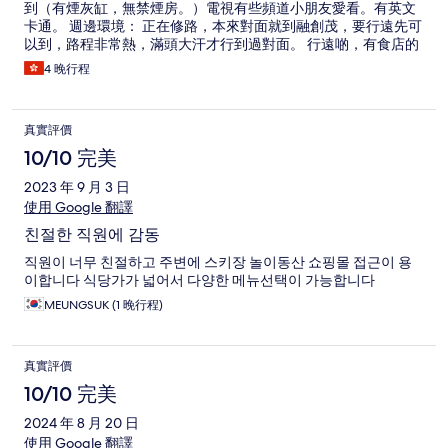
到（有煙灰缸，無禁煙房。）電視有些頻道小朋友愛看。有英文
卡通。 週邊環境： 正在修路，本來對面就到融創茂，要行遠先可
以到，路程非常熱，滿頭大汗才行到過對面。 行遠啲，有食店的
燒蠔和蟹粥好抵食夾大件，大約￥88半打特大蠔，￥98一煱粥。
4 晚行程
融創樂園3點前免費入場自費玩，馬戲2點和4點有一場，入了場
門口古裝有攝影，大約￥400有一套服飾和30至40張相底。樂園
其他詳細唔寫了。如果你6點入場要￥69，13項送一項玩（很多
真實評價
都唔玩得） 旅店樓下或融創茂附近，有電單車小販賣滑雪手套，
玩具，襪，樓下有按摩店，有便利店，有幾間食店。 壞處：（純
10/10 完美
個人感受） 住宿期間要進房間做滅蟲，要求退房後先做卻遭拒
2023 年 9 月 3 日
絕。 整座大厦20多層得三層係旅店，這旅店只佔其中一層。 前
台服務員是穿背心或白T恤。 房內洗手盆有發霉，水柸還有水
使用 Google 翻譯
（相片的水我倒左），牆邊有塵有污漬。（如果你唔介意，影響
친절한 직원에 감동
唔大。） 天氣太熱時冷氣唔夠涼，天氣無咁熱冷氣就夠涼。 無雪
櫃。風筒線太短。厠所抽風機看似壞。 其他平台有這旅店出租時
직원이 너무 친절하고 주변에 스키장 놀이동산 쇼핑몰 접근이 용
租。 住4晚，估計入住有3成。 親子套房好似唔似有50，好迫。
이합니다 식당가가 넓어서 다양한 메뉴선택이 가능합니다
價格中等 我想上載加相，但是加唔到
MEUNGSUK (1 晚行程)
真實評價
10/10 完美
2024 年 8 月 20 日
使用 Google 翻譯