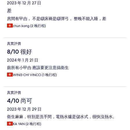
2023 年 12 月 27 日
差
房間有曱甴， 不是瞓床褥是瞓彈弓， 整晚不能入睡，差
chun kong (2 晚行程)
真實評價
8/10 很好
2024 年 1 月 21 日
廁所有小曱甴 應該要更注意搞衛生
WING CHI VINCCI (1 晚行程)
真實評價
4/10 尚可
2023 年 12 月 29 日
衛生麻麻，特別是洗手間，電熱水爐是儲水式，很快沒熱水。
KA YAN (2 晚行程)