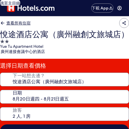
跳至主目錄
下載 App
查看所有住宿
悅途酒店公寓（廣州融創文旅城店）
2.0
Yue Tu Apartment Hotel
星
廣州連接會議中心的酒店
級
住
選擇日期查看價格
宿
下一站想去邊？
日期
旅客