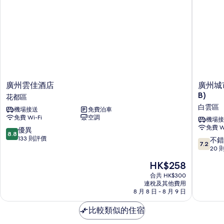
相
詳
情
片
廣
廣
廣州雲佳酒店
廣州城
州
州
B)
花都區
雲
城
白雲區
機場接送
免費泊車
佳
市
免費 Wi-Fi
空調
酒
假
機場接
免費 Wi
店
期
8.8
優異
8.8
花
酒
分
133 則評價
7.2
不錯
7.2
都
店
(滿
分
20 
區
(白
分
(滿
現
HK$258
雲
為
分
售
國
10
為
合共 HK$300
HK$258
際
分)，
連稅及其他費用
10
8 月 8 日 - 8 月 9 日
機
優
分)，
場
異，
不
比較類似的住宿
人
133
錯，
和
則
20