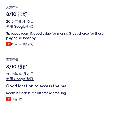
真實評價
8/10 很好
2019 年 11 月 16 日
使用 Google 翻譯
Spacious room & good value for monry. Great choice for those
playing ski needby.
Keven (1 晚行程)
真實評價
8/10 很好
2019 年 10 月 3 日
使用 Google 翻譯
Good location to access the mall
Room is clean but a bit smoke smelling
1 晚行程