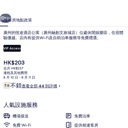
（廣
一個
下一個
州
52+
概覽
客房
地點
政策
融
廣州的悅途酒店公寓（廣州融創文旅城店）位處休閒娛樂區，住宿體
創
驗優越。店內有提供Wi-Fi及自助泊車服務等免費禮遇。
文
VIP Access
旅
現
HK$203
城
價
合共 HK$237
店）
HK$203
連稅及其他費用
8 月 10 日 - 8 月 11 日
外部細節
相
評
不錯
7.6
查看全部 44 則評價
7.6 分，滿分 10 分，
片
價
集
人氣設施服務
機場接送
免費泊車
免費 Wi-Fi
提供相連客房