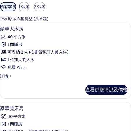
可
所有客房
1 張床
2 張床
用
嘅
正在顯示 6 種房型 (共 6 種)
客
豪華大床房 | 高級寢具、羽絨被、記憶
載
16
豪華大床房
房
入
篩
40 平方米
所
選
1 間睡房
有
條
可容納 2 人 (按實質預訂人數入住)
豪
件
1 張加大雙人床
華
免費 Wi-Fi
大
豪
詳情
床
華
房
大
查看供應情況及價格
床
的
房
相
詳
豪華雙床房 | 高級寢具、羽絨被、記憶
載
15
情
豪華雙床房
片
入
40 平方米
所
1 間睡房
有