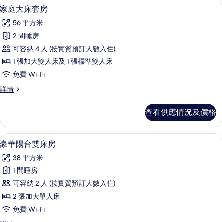
家庭大床套房 | 高級寢具、羽絨被、
載
15
家庭大床套房
入
56 平方米
所
2 間睡房
有
可容納 4 人 (按實質預訂人數入住)
家
1 張加大雙人床及 1 張標準雙人床
庭
免費 Wi-Fi
大
家
詳情
床
庭
套
大
查看供應情況及價格
床
房
套
的
房
豪華陽台雙床房 | 高級寢具、羽絨被
載
16
詳
豪華陽台雙床房
相
入
情
片
38 平方米
所
1 間睡房
有
可容納 2 人 (按實質預訂人數入住)
豪
2 張加大單人床
華
免費 Wi-Fi
陽