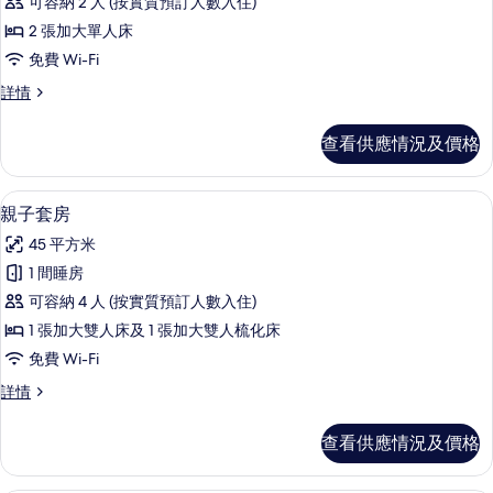
可容納 2 人 (按實質預訂人數入住)
豪
2 張加大單人床
華
免費 Wi-Fi
雙
豪
詳情
床
華
房
雙
查看供應情況及價格
床
的
房
相
詳
外觀
載
17
情
親子套房
片
入
45 平方米
所
1 間睡房
有
可容納 4 人 (按實質預訂人數入住)
親
1 張加大雙人床及 1 張加大雙人梳化床
子
免費 Wi-Fi
套
親
詳情
房
子
的
套
查看供應情況及價格
房
相
詳
片
情