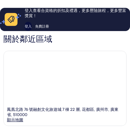
地
評
則
鐵
價
評
登入查看合資格的折扣及禮遇，更多歷險旅程，更多豐富
站
篇
價
獎賞！
出
評
篇
口
價
評
登入
免費註冊
B)
價
白
關於鄰近區域
雲
區
鳳凰北路 76 號融創文化旅遊城 7 棟 22 層, 花都區, 廣州市, 廣東
省, 510000
顯示地圖