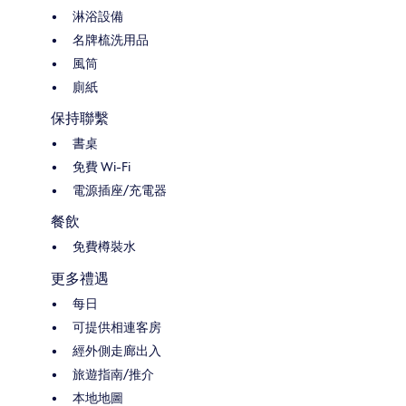
淋浴設備
名牌梳洗用品
風筒
廁紙
保持聯繫
書桌
免費 Wi-Fi
電源插座/充電器
餐飲
免費樽裝水
更多禮遇
每日
可提供相連客房
經外側走廊出入
旅遊指南/推介
本地地圖