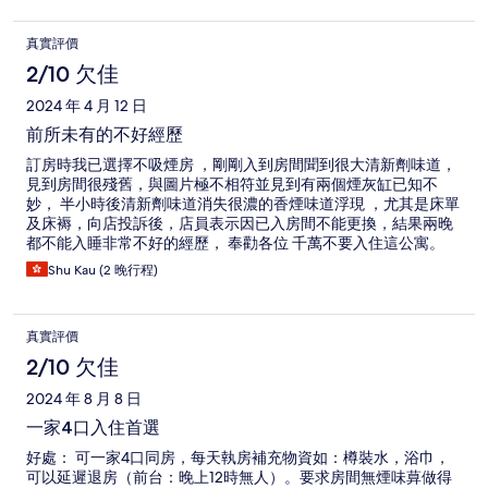
真實評價
2/10 欠佳
2024 年 4 月 12 日
前所未有的不好經歷
訂房時我已選擇不吸煙房 ，剛剛入到房間聞到很大清新劑味道，
見到房間很殘舊，與圖片極不相符並見到有兩個煙灰缸已知不
妙， 半小時後清新劑味道消失很濃的香煙味道浮現 ，尤其是床單
及床褥，向店投訴後，店員表示因已入房間不能更換，結果兩晚
都不能入睡非常不好的經歷， 奉勸各位 千萬不要入住這公寓。
Shu Kau (2 晚行程)
真實評價
2/10 欠佳
2024 年 8 月 8 日
一家4口入住首選
好處： 可一家4口同房，每天執房補充物資如：樽裝水，浴巾，
可以延遲退房（前台：晚上12時無人）。要求房間無煙味萛做得