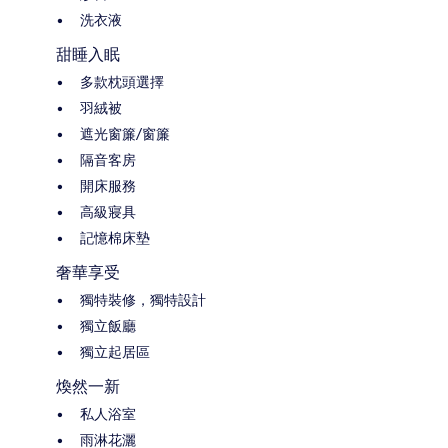
洗衣液
甜睡入眠
多款枕頭選擇
羽絨被
遮光窗簾/窗簾
隔音客房
開床服務
高級寢具
記憶棉床墊
奢華享受
獨特裝修，獨特設計
獨立飯廳
獨立起居區
煥然一新
私人浴室
雨淋花灑