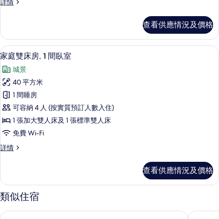
豪
詳情
台
華
雙
陽
查看供應情況及價格
台
床
雙
房
床
家庭雙床房, 1 間臥室 | 高級寢具、
載
8
房
家庭雙床房, 1 間臥室
的
入
詳
相
城景
情
所
片
40 平方米
有
1 間睡房
家
可容納 4 人 (按實質預訂人數入住)
庭
1 張加大雙人床及 1 張標準雙人床
雙
免費 Wi-Fi
床
家
詳情
房,
庭
1
雙
查看供應情況及價格
床
間
房,
臥
1
類似住宿
間
室
臥
的
廣州雲佳酒店
廣州城市
室