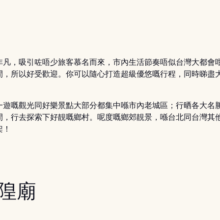
非凡，吸引咗唔少旅客慕名而來，市內生活節奏唔似台灣大都會
閒，所以好受歡迎。你可以隨心打造超級優悠嘅行程，同時睇盡
一遊嘅觀光同好樂景點大部分都集中喺市內老城區；行晒各大名
間，行去探索下好靚嘅鄉村。呢度嘅鄉郊靚景，喺台北同台灣其
架！
城隍廟