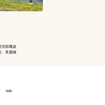
運河區嘅旅
點、美麗橋
地圖