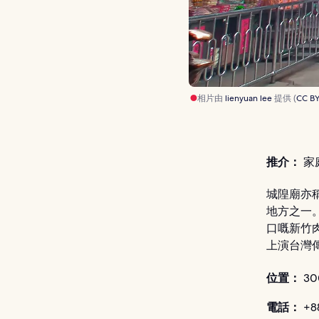
相片由
lienyuan lee
提供 (
CC BY
推介：
家庭
城隍廟亦
地方之一
口嘅新竹
上演台灣
位置：
30
電話：
+88