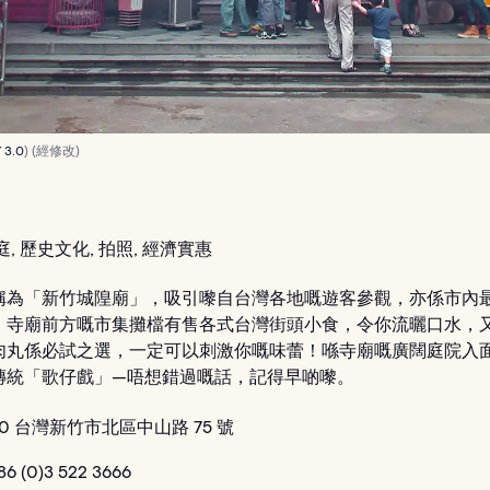
 3.0
) (經修改)
, 歷史文化, 拍照, 經濟實惠
稱為「新竹城隍廟」，吸引嚟自台灣各地嘅遊客參觀，亦係市內
。寺廟前方嘅市集攤檔有售各式台灣街頭小食，令你流曬口水，
肉丸係必試之選，一定可以刺激你嘅味蕾！喺寺廟嘅廣闊庭院入
傳統「歌仔戲」—唔想錯過嘅話，記得早啲嚟。
0 台灣新竹市北區中山路 75 號
6 (0)3 522 3666