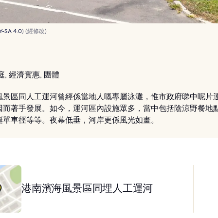
Y-SA 4.0
) (經修改)
, 經濟實惠, 團體
風景區同人工運河曾經係當地人嘅專屬泳灘，惟市政府睇中呢片
因而著手發展。如今，運河區內設施眾多，當中包括陰涼野餐地
蜒單車徑等等。夜幕低垂，河岸更係風光如畫。
港南濱海風景區同埋人工運河