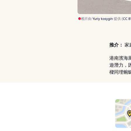
相片由
Yuriy kosygin
提供 (
CC B
推介：
家庭
港南濱海
遊潛力，
樑同埋蜿