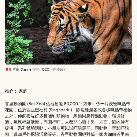
相片由
Danne
提供 (
CC0
) (經修改)
推介：
家庭
峇里動物園 (Bali Zoo) 佔地超過 80,000 平方米，係一片茂密嘅熱帶
花園，位於西亞巴杜村 (Singapadu)，除咗種滿各式各樣嘅熱帶植物
之外，仲飼養咗好多種哺乳類動物、鳥類同爬行類動物，環境舒
適，氣氛輕鬆活潑，周圍行吓，人都開心哂！另一方面，園內仲有
提供一系列體驗活動，小朋友可以試吓騎馬仔、同動物一齊影吓靚
相、參加戶外探險活動等等。峇里動物園絕對係一家大細由峇里南