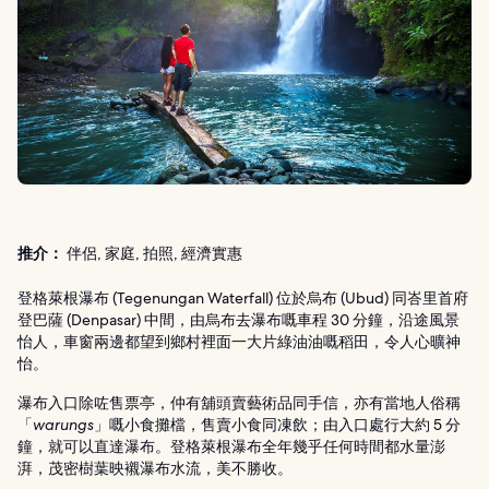
推介：
伴侶, 家庭, 拍照, 經濟實惠
登格萊根瀑布 (Tegenungan Waterfall) 位於烏布 (Ubud) 同峇里首府
登巴薩 (Denpasar) 中間，由烏布去瀑布嘅車程 30 分鐘，沿途風景
怡人，車窗兩邊都望到鄉村裡面一大片綠油油嘅稻田，令人心曠神
怡。
瀑布入口除咗售票亭，仲有舖頭賣藝術品同手信，亦有當地人俗稱
「
warungs
」嘅小食攤檔，售賣小食同凍飲；由入口處行大約 5 分
鐘，就可以直達瀑布。登格萊根瀑布全年幾乎任何時間都水量澎
湃，茂密樹葉映襯瀑布水流，美不勝收。