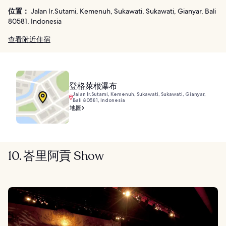
位置：
Jalan Ir.Sutami, Kemenuh, Sukawati, Sukawati, Gianyar, Bali
80581, Indonesia
查看附近住宿
登格萊根瀑布
Jalan Ir.Sutami, Kemenuh, Sukawati, Sukawati, Gianyar,
Bali 80581, Indonesia
地圖
10. 峇里阿貢 Show