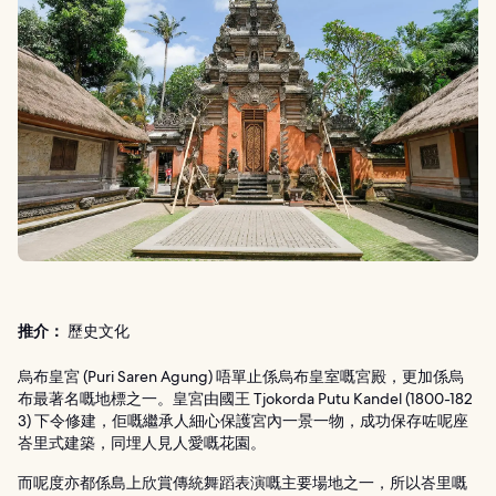
推介：
歷史文化
烏布皇宮 (Puri Saren Agung) 唔單止係烏布皇室嘅宮殿，更加係烏
布最著名嘅地標之一。皇宮由國王 Tjokorda Putu Kandel (1800-182
3) 下令修建，佢嘅繼承人細心保護宮內一景一物，成功保存咗呢座
峇里式建築，同埋人見人愛嘅花園。
而呢度亦都係島上欣賞傳統舞蹈表演嘅主要場地之一，所以峇里嘅