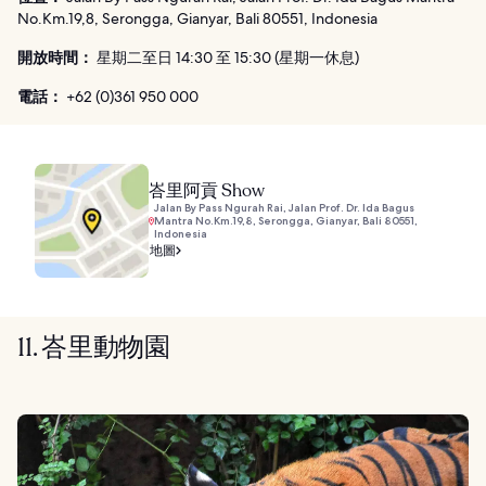
No.Km.19,8, Serongga, Gianyar, Bali 80551, Indonesia
開放時間：
星期二至日 14:30 至 15:30 (星期一休息)
電話：
+62 (0)361 950 000
峇里阿貢 Show
Jalan By Pass Ngurah Rai, Jalan Prof. Dr. Ida Bagus
Mantra No.Km.19,8, Serongga, Gianyar, Bali 80551,
Indonesia
地圖
11. 峇里動物園