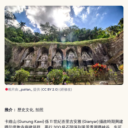
相片由
_paVan_
提供 (
CC BY 2.0
) (經修改)
推介：
歷史文化, 拍照
卡維山 (Gunung Kawi) 係 11 世紀峇里吉安雅 (Gianyar) 攝政時期興建
嘅印度教寺廟建築群，要行 300 級石階落到風景秀麗嘅峽谷，先可