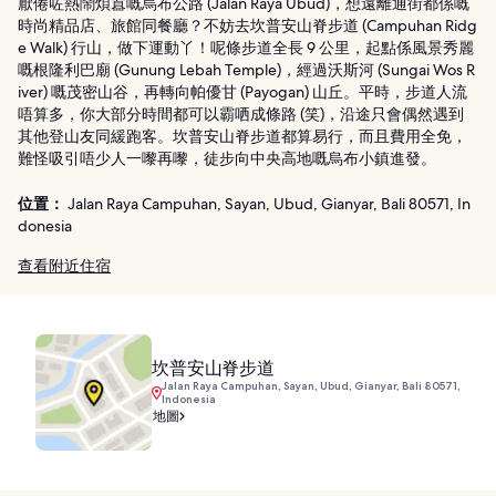
厭倦咗熱鬧煩囂嘅烏布公路 (Jalan Raya Ubud)，想遠離通街都係嘅
時尚精品店、旅館同餐廳？不妨去坎普安山脊步道 (Campuhan Ridg
e Walk) 行山，做下運動丫！呢條步道全長 9 公里，起點係風景秀麗
嘅根隆利巴廟 (Gunung Lebah Temple)，經過沃斯河 (Sungai Wos R
iver) 嘅茂密山谷，再轉向帕優甘 (Payogan) 山丘。平時，步道人流
唔算多，你大部分時間都可以霸哂成條路 (笑)，沿途只會偶然遇到
其他登山友同緩跑客。坎普安山脊步道都算易行，而且費用全免，
難怪吸引唔少人一嚟再嚟，徒步向中央高地嘅烏布小鎮進發。
位置：
Jalan Raya Campuhan, Sayan, Ubud, Gianyar, Bali 80571, In
donesia
查看附近住宿
坎普安山脊步道
Jalan Raya Campuhan, Sayan, Ubud, Gianyar, Bali 80571,
Indonesia
地圖