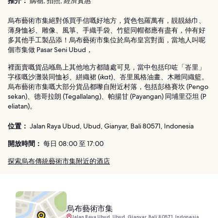
推介：
購物, 拍照, 經濟實惠
烏布藝術市集絕對係買手信嘅好地方，貨色包羅萬有，靚靚絲巾、
薄身恤衫、雕像、風箏、手織手袋、竹籃同帽都應有盡有，仲有好
多其他手工製品添！烏布藝術市集位於烏布皇宮對面，當地人叫呢
個市集做 Pasar Seni Ubud，
裡面賣嘅貨品喺島上其他地方都隨處可見，當中包括印咗「峇里」
字樣嘅沙灘裝同恤衫、絣織裙 (
ikat
)、峇里風格油畫、木雕同織籃。
烏布藝術市集嘅大部分貨品都嚟自附近村落，包括彭格賽坎 (Pengo
sekan)、德哥拉朗 (Tegallalang)、帕揚甘 (Payangan) 同埔里亞坦 (P
eliatan)。
位置：
Jalan Raya Ubud, Ubud, Gianyar, Bali 80571, Indonesia
開放時間：
每日 08:00 至 17:00
探索烏布傳統藝術市集附近的酒店
烏布藝術市集
Jalan Raya Ubud, Ubud, Gianyar, Bali 80571, Indonesia