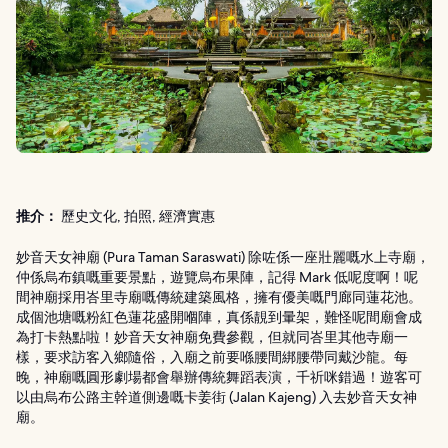
推介：
歷史文化, 拍照, 經濟實惠
妙音天女神廟 (Pura Taman Saraswati) 除咗係一座壯麗嘅水上寺廟，
仲係烏布鎮嘅重要景點，遊覽烏布果陣，記得 Mark 低呢度啊！呢
間神廟採用峇里寺廟嘅傳統建築風格，擁有優美嘅門廊同蓮花池。
成個池塘嘅粉紅色蓮花盛開嗰陣，真係靚到暈架，難怪呢間廟會成
為打卡熱點啦！妙音天女神廟免費參觀，但就同峇里其他寺廟一
樣，要求訪客入鄉隨俗，入廟之前要喺腰間綁腰帶同戴沙龍。每
晚，神廟嘅圓形劇場都會舉辦傳統舞蹈表演，千祈咪錯過！遊客可
以由烏布公路主幹道側邊嘅卡姜街 (Jalan Kajeng) 入去妙音天女神
廟。