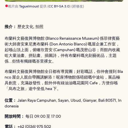
相片由
Taguelmoust
提供 (
CC BY-SA 3.0
) (經修改)
推介：
歷史文化, 拍照
布蘭科文藝復興博物館 (Blanco Renaissance Museum) 係菲律賓藝
術大師唐安東尼奧布蘭科 (Don Antonio Blanco) 嘅屋企兼工作室，
起喺山頂上面，俯瞰坎普安 (Campuhan) 嘅茂密山谷；而館內收藏
咗大量油畫、拼貼畫、插圖詩，仲有布蘭科嘅光刻藝術品，主題
係…佢情有獨鍾嘅峇里裸女。
布蘭科文藝復興博物館全日都有導賞團；好彩嘅話，你仲會撞到 Bla
nco 屋企人親自帶團講解添！呢座博物館係唔錯嘅中途站，展品極
具創意，充滿啟發性，館外仲有綠油油嘅花園同 Cafe，方便你喺
「烏布之旅」途中坐低 hea 下。
位置：
Jalan Raya Campuhan, Sayan, Ubud, Gianyar, Bali 80571, In
donesia
開放時間：
每日 09:00 至 17:00
電話：
+62 (0)361 975 502