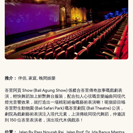
推介：
伴侶, 家庭, 晚間娛樂
峇里阿貢 Show (Bali Agung Show) 係糅合峇里傳奇故事嘅戲劇表
演，輕快舞蹈加上鮮艷舞台服裝，配合扣人心弦嘅音樂編曲同現代
燈光音響效果，就打造出一場精彩絕倫嘅藝術表演喇！呢個節目喺
峇里野生動物園 (Bali Safari Park) 嘅峇里劇院 (Bali Theatre) 公演，
劇院為戲劇藝術表演注入現代元素，上演傳統同現代舞蹈，仲邀請
到 150 位峇里表演者，演出現代木偶戲添！
位置：
Jalan By Pass Ngurah Rai, Jalan Prof. Dr. Ida Bagus Mantra