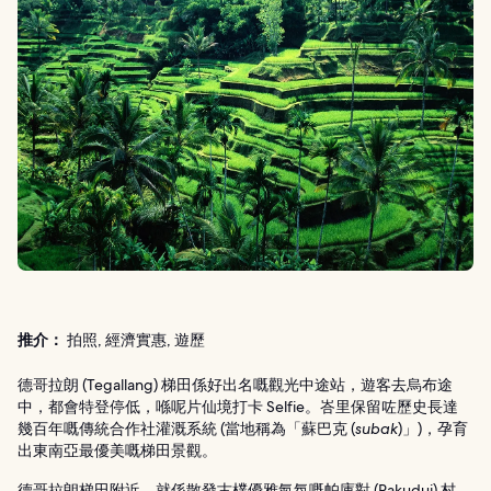
推介：
拍照, 經濟實惠, 遊歷
德哥拉朗 (Tegallang) 梯田係好出名嘅觀光中途站，遊客去烏布途
中，都會特登停低，喺呢片仙境打卡 Selfie。峇里保留咗歷史長達
幾百年嘅傳統合作社灌溉系統 (當地稱為「蘇巴克 (
subak
)」)，孕育
出東南亞最優美嘅梯田景觀。
德哥拉朗梯田附近，就係散發古樸優雅氣氛嘅帕庫對 (Pakudui) 村