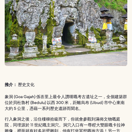
推介：
歷史文化
象洞 (Goa Gajah) 係峇里上最令人讚嘆嘅考古遺址之一，全個建築群
位於貝杜魯村 (Bedulu) 以西 300 米，距離烏布 (Ubud) 市中心東南
大約 5 公里，憑藉一系列歷史遺跡而聞名。
行入象洞之後，沿住樓梯拾級而下，你就會參觀到滿佈文物嘅庭
院，同埋源於 11 世紀嘅主洞穴。洞穴入口有一尊瞪大雙眼嘅卡拉神
雕像，裡面就有好多岩壁雕刻，仲有打坐冥想嘅地方添！另一方