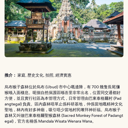
推介：
家庭, 歷史文化, 拍照, 經濟實惠
烏布猴子森林位於烏布 (Ubud) 市中心嘅邊陲，有 700 幾隻長尾獼
猴喺入面棲息。呢個自然保護區喺峇里非常出名，位置同交通都好
方便，並且實行社區為本管理方式，日常管理由巴東泰格爾村 (Pad
angtegal) 負責。區內森林唔單止係科研基地，仲係當地嘅精神文化
聖地，林內有好多神廟，吸引唔少當地村民嚟拜神祈福。烏布猴子
森林又叫做巴東泰格爾聖猴森林 (Sacred Monkey Forest of Padangt
egal)，官方名稱係 Mandala Wisata Wenara Wana。