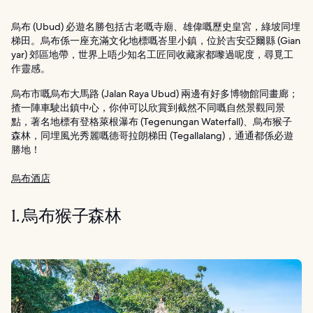
烏布 (Ubud) 必遊名勝包括古老嘅寺廟、雄偉嘅歷史皇宮，綠坡同埋
梯田。烏布係一座充滿文化地標嘅峇里小鎮，位於吉安亞爾縣 (Gian
yar) 郊區地帶，世界上唔少知名工匠同收藏家都嚟過呢度，尋覓工
作靈感。
烏布市嘅烏布大馬路 (Jalan Raya Ubud) 兩邊有好多博物館同畫廊；
揸一陣車駛出鎮中心，你仲可以欣賞到截然不同嘅自然景觀同景
點，著名地標有登格萊根瀑布 (Tegenungan Waterfall)、烏布猴子
森林，同埋風光秀麗嘅德哥拉朗梯田 (Tegallalang)，通通都係必遊
勝地！
烏布酒店
1. 烏布猴子森林