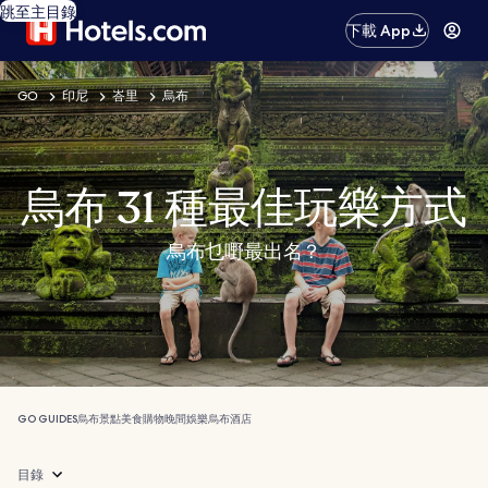
跳至主目錄
下載 App
GO
印尼
峇里
烏布
烏布 31 種最佳玩樂方式
烏布乜嘢最出名？
GO GUIDES
烏布
景點
美食
購物
晚間娛樂
烏布酒店
目錄