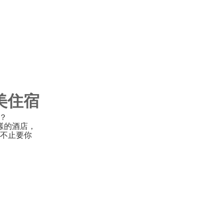
完美住宿
驗？
樣的酒店，
不止要你