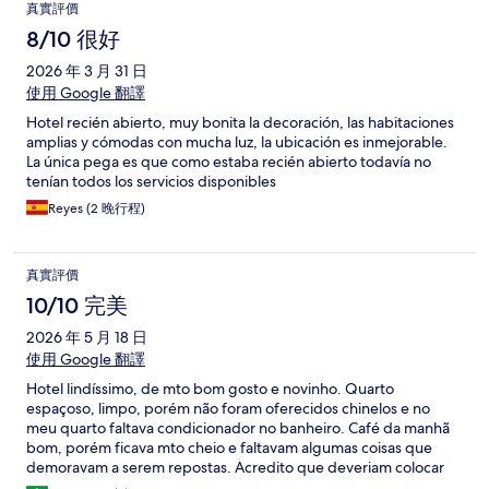
真實評價
8/10 很好
2026 年 3 月 31 日
使用 Google 翻譯
Hotel recién abierto, muy bonita la decoración, las habitaciones
amplias y cómodas con mucha luz, la ubicación es inmejorable.
La única pega es que como estaba recién abierto todavía no
tenían todos los servicios disponibles
Reyes (2 晚行程)
真實評價
10/10 完美
2026 年 5 月 18 日
使用 Google 翻譯
Hotel lindíssimo, de mto bom gosto e novinho. Quarto
espaçoso, limpo, porém não foram oferecidos chinelos e no
meu quarto faltava condicionador no banheiro. Café da manhã
bom, porém ficava mto cheio e faltavam algumas coisas que
demoravam a serem repostas. Acredito que deveriam colocar
mais funcionários para ajudar no café da manhã, pelo que