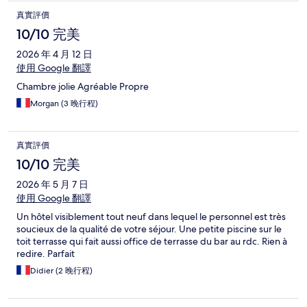
真實評價
10/10 完美
2026 年 4 月 12 日
使用 Google 翻譯
Chambre jolie Agréable Propre
Morgan (3 晚行程)
真實評價
10/10 完美
2026 年 5 月 7 日
使用 Google 翻譯
Un hôtel visiblement tout neuf dans lequel le personnel est très
soucieux de la qualité de votre séjour. Une petite piscine sur le
toit terrasse qui fait aussi office de terrasse du bar au rdc. Rien à
redire. Parfait
Didier (2 晚行程)