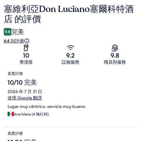
塞維利亞Don Luciano塞爾科特酒
評
店 的評價
價
完美
9.8
64 則評價
10
9.2
9.8
整潔度
設施服務
職員與服務
評
真實評價
價
10/10 完美
2026 年 7 月 31 日
使用 Google 翻譯
Lugar muy céntrico, servicio muy bueno
Ana Maria (4 晚行程)
真實評價