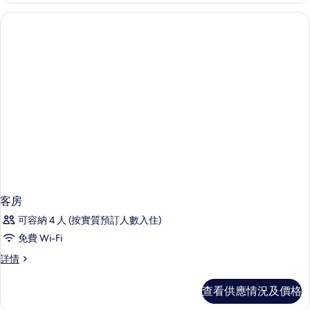
床
雙
的
床
房,
相
房,
城
城
片
市
市
景
景
詳
情
的
相
片
客房
可容納 4 人 (按實質預訂人數入住)
免費 Wi-Fi
客
詳情
房
詳
查看供應情況及價格
情