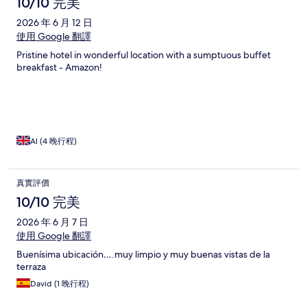
10/10 完美
2026 年 6 月 12 日
使用 Google 翻譯
Pristine hotel in wonderful location with a sumptuous buffet
breakfast - Amazon!
Al (4 晚行程)
真實評價
10/10 完美
2026 年 6 月 7 日
使用 Google 翻譯
Buenísima ubicación….muy limpio y muy buenas vistas de la
terraza
David (1 晚行程)