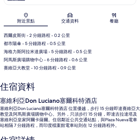
地圖
附近景點
交通資料
餐廳
西爾皮斯街
- 2 分鐘路程
- 0.2 公里
都市陽傘
- 5 分鐘路程
- 0.5 公里
海格力斯阿拉米達廣場
- 5 分鐘路程
- 0.5 公里
阿馬斯廣場購物中心
- 6 分鐘路程
- 0.6 公里
賽維亞大教堂
- 10 分鐘路程
- 0.9 公里
住宿資料
塞維利亞Don Luciano塞爾科特酒店
塞維利亞Don Luciano塞爾科特酒店 位置優越，步行 15 分鐘即達賽維亞大
教堂及阿馬斯廣場購物中心。另外，只須步行 15 分鐘，即達吉拉達塔及
塞維利亞皇家阿爾卡薩爾。住宿鄰近公共交通站點，與Plaza Nueva電車
站相隔 7 分鐘路程，而印度檔案館電車站則在 12 分鐘路程外。