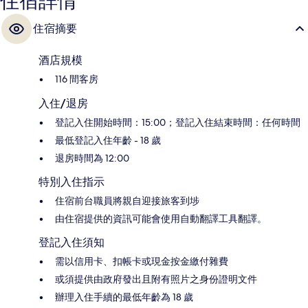
住宿詳情
住宿摘要
酒店規模
116 間客房
入住/退房
登記入住開始時間：15:00；登記入住結束時間：任何時間
最低登記入住年齡 - 18 歲
退房時間為 12:00
特別入住指示
住宿前台職員將親自迎接旅客到埗
由住宿提供的資訊可能會使用自動翻譯工具翻譯。
登記入住須知
需以信用卡、扣帳卡或現金按金繳付雜費
或須提供由政府發出且附有照片之身份證明文件
辦理入住手續的最低年齡為 18 歲