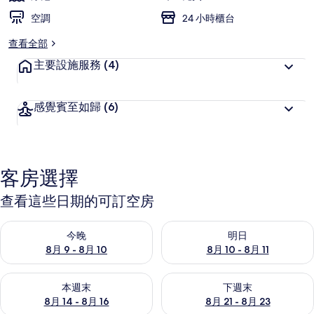
深
空調
24 小時櫃台
受
旅
查看全部
客
主要設施服務
(4)
喜
愛
感覺賓至如歸
(6)
客房選擇
查看這些日期的可訂空房
查看今晚 8月 9 - 8月 10的可訂空房
查看明日 8月 10 - 8月 11的可
今晚
明日
8月 9 - 8月 10
8月 10 - 8月 11
查看本週末 8月 14 - 8月 16的可訂空房
查看下週末 8月 21 - 8月 23
本週末
下週末
8月 14 - 8月 16
8月 21 - 8月 23