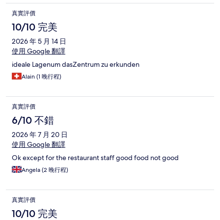
真實評價
10/10 完美
2026 年 5 月 14 日
使用 Google 翻譯
ideale Lagenum dasZentrum zu erkunden
Alain (1 晚行程)
真實評價
6/10 不錯
2026 年 7 月 20 日
使用 Google 翻譯
Ok except for the restaurant staff good food not good
Angela (2 晚行程)
真實評價
10/10 完美