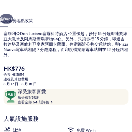
塞
一個
下一個
爾
108+
概覽
客房
地點
政策
科
塞維利亞Don Luciano塞爾科特酒店 位置優越，步行 15 分鐘即達賽維
特
亞大教堂及阿馬斯廣場購物中心。另外，只須步行 15 分鐘，即達吉
酒
拉達塔及塞維利亞皇家阿爾卡薩爾。住宿鄰近公共交通站點，與Plaza
Nueva電車站相隔 7 分鐘路程，而印度檔案館電車站則在 12 分鐘路程
店
外。
相
現
HK$776
片
價
合共 HK$854
HK$776
連稅及其他費用
集
季節性室外泳池
8 月 17 日 - 8 月 18 日
評
9.8
深受旅客喜愛
價
廣
分
廣受旅客好評
受
查看全部 64 則評價
(滿
旅
分
客
為
人氣設施服務
好
10
評
分)，
泳池
免費 Wi-Fi