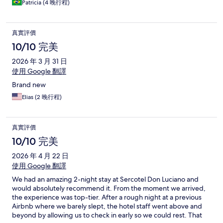
Patricia (4 晚行程)
percebi eh uma queixa frequente dos hóspedes. Fácil acesso,
tem supermercado e taxi em frente ao hotel, pertinho de Lãs
Setas.
真實評價
10/10 完美
2026 年 3 月 31 日
使用 Google 翻譯
Brand new
Elias (2 晚行程)
真實評價
10/10 完美
2026 年 4 月 22 日
使用 Google 翻譯
We had an amazing 2-night stay at Sercotel Don Luciano and
would absolutely recommend it. From the moment we arrived,
the experience was top-tier. After a rough night at a previous
Airbnb where we barely slept, the hotel staff went above and
beyond by allowing us to check in early so we could rest. That