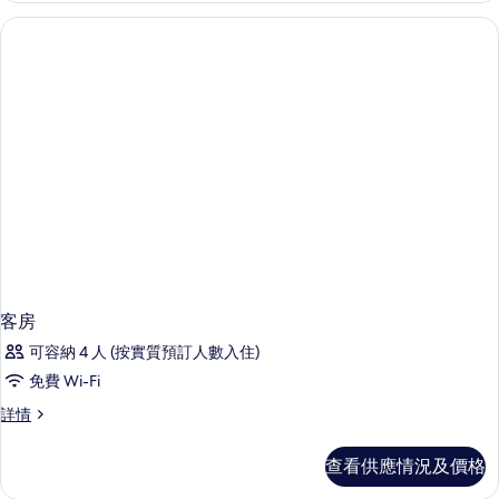
客房
可容納 4 人 (按實質預訂人數入住)
免費 Wi-Fi
客
詳情
房
詳
查看供應情況及價格
情