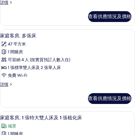
家
詳情
人
庭
房
四
查看供應情況及價格
人
的
房
相
詳
家庭客房, 多張床 | 迷你吧、房內夾萬
載
10
情
家庭客房, 多張床
片
入
47 平方米
所
1 間睡房
有
可容納 4 人 (按實質預訂人數入住)
家
1 張標準雙人床及 2 張單人床
庭
免費 Wi-Fi
客
家
詳情
房,
庭
多
客
查看供應情況及價格
房,
張
多
床
張
迷你吧、房內夾萬、書桌、遮光窗簾/
載
12
床
家庭客房, 1 張特大雙人床及 1 張梳化床
的
入
詳
相
城景
情
所
片
1 間睡房