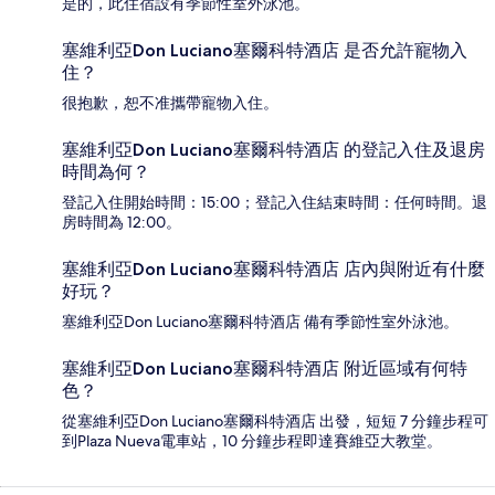
是的，此住宿設有季節性室外泳池。
塞維利亞Don Luciano塞爾科特酒店 是否允許寵物入
住？
很抱歉，恕不准攜帶寵物入住。
塞維利亞Don Luciano塞爾科特酒店 的登記入住及退房
時間為何？
登記入住開始時間：15:00；登記入住結束時間：任何時間。退
房時間為 12:00。
塞維利亞Don Luciano塞爾科特酒店 店內與附近有什麼
好玩？
塞維利亞Don Luciano塞爾科特酒店 備有季節性室外泳池。
塞維利亞Don Luciano塞爾科特酒店 附近區域有何特
色？
從塞維利亞Don Luciano塞爾科特酒店 出發，短短 7 分鐘步程可
到Plaza Nueva電車站，10 分鐘步程即達賽維亞大教堂。