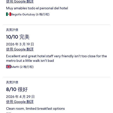
使用 Google 翻譯
Muy amables todo el personal del hotel
Begoña Gurtubay (6 晚行程)
真實評價
10/10 完美
2026 年 3 月 19 日
使用 Google 翻譯
Excellent and great hotel staff very friendly isn’t too close for the
metro but a little walk isn’t bad
Marfri (2 晚行程)
真實評價
8/10 很好
2026 年 4 月 29 日
使用 Google 翻譯
Clean room, limited breakfast options