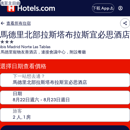
跳至主目錄
下載 App
查看所有住宿
馬德里北部拉斯塔布拉斯宜必思酒店
3.0
ibis Madrid Norte Las Tablas
星
馬德里寵物友善酒店，連接會議中心，附設餐廳
級
住
選擇日期查看價格
宿
下一站想去邊？
日期
旅客