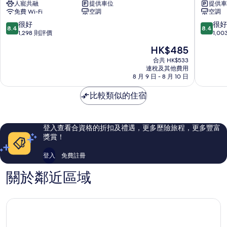
人寵共融
提供車位
提供車
化
阿
頂
免費 Wi-Fi
空調
空調
托
點
床
查
客
8.4
8.4
很好
很好
8.4
8.4
的
喜
房
分
分
1,298 則評價
1,0
來
空
(滿
(滿
相
現
HK$485
登
間
分
分
片
售
四
維
為
為
合共 HK$533
HK$485
點
連稅及其他費用
拉
10
10
8 月 9 日 - 8 月 10 日
靈
維
分)，
分)，
活
爾
很
很
比較類似的住宿
酒
德
好，
好，
店
1,298
1,003
阿
則
則
爾
評
評
登入查看合資格的折扣及禮遇，更多歷險旅程，更多豐富
岡
價
價
獎賞！
斯
篇
篇
威
評
評
登入
免費註冊
拉
價
價
關於鄰近區域