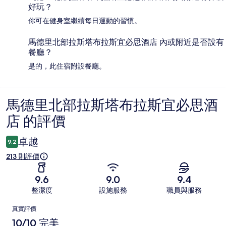
好玩？
你可在健身室繼續每日運動的習慣。
馬德里北部拉斯塔布拉斯宜必思酒店 內或附近是否設有
餐廳？
是的，此住宿附設餐廳。
馬德里北部拉斯塔布拉斯宜必思酒
評
店 的評價
價
卓越
9.2
213 則評價
9.6
9.0
9.4
整潔度
設施服務
職員與服務
評
真實評價
價
10/10 完美