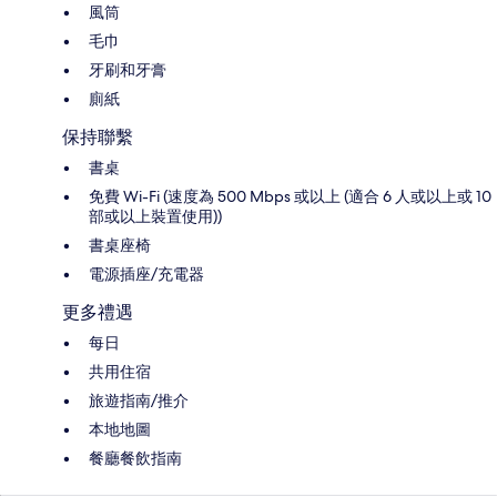
風筒
毛巾
牙刷和牙膏
廁紙
保持聯繫
書桌
免費 Wi-Fi (速度為 500 Mbps 或以上 (適合 6 人或以上或 10
部或以上裝置使用))
書桌座椅
電源插座/充電器
更多禮遇
每日
共用住宿
旅遊指南/推介
本地地圖
餐廳餐飲指南