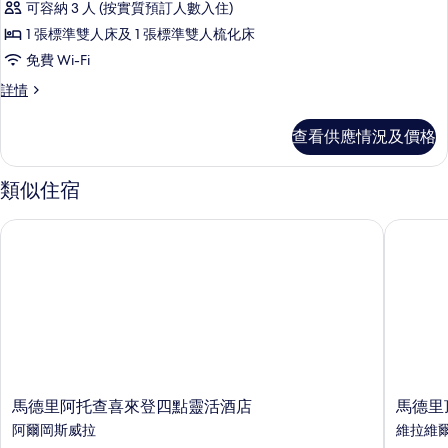
床
詳
可容納 3 人 (按實質預訂人數入住)
有
情
的
1 張標準雙人床及 1 張標準雙人梳化床
標
相
免費 Wi-Fi
準
片
標
詳情
雙
準
人
雙
查看供應情況及價格
人
房,
房,
1
1
類似住宿
張
張
標
標
馬德里阿托查喜來登四點靈活酒店
馬德里頂
準
準
雙
人
雙
床
人
及
1
床
張
及
梳
化
1
床
馬
馬
張
馬德里阿托查喜來登四點靈活酒店
馬德里
詳
德
德
阿爾岡斯威拉
維拉維
梳
情
里
里