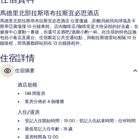
馬德里北部拉斯塔布拉斯宜必思酒店
馬德里北部拉斯塔布拉斯宜必思酒店 位置優越，距離貝納貝烏球場及卡
斯蒂亞廣場僅 10 分鐘車程。店內咖啡店/咖啡室是大快朵頤的好去處；在
健身中心運動一番後，你還可去酒吧/酒廊小酌一杯。此住宿的特色設施
包括小食店及露台。住宿鄰近公共交通站點，與帕拉斯德雷站相隔 10 分
鐘路程，而瑪麗都鐸站則在 13 分鐘路程外。
住宿詳情
住宿摘要
酒店規模
148 間客房
客房分佈於 4 個樓層
入住/退房
登記入住開始時間：15:00；登記入住結束時間：任何時間
最低登記入住年齡 - 18 歲
退房時間為 12:00