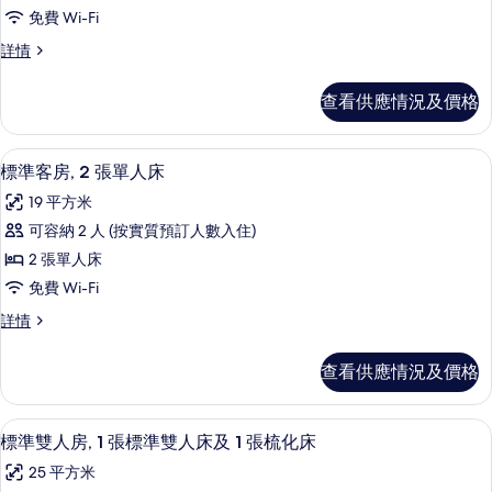
標
床,
障
免費 Wi-Fi
準
礙
無
標
詳情
詳
客
準
障
情
房,
客
礙
查看供應情況及價格
房,
1
的
1
張
張
相
標準客房, 2 張單人床 | 書桌、手提
載
5
標
標
標準客房, 2 張單人床
片
入
準
準
19 平方米
雙
所
雙
人
可容納 2 人 (按實質預訂人數入住)
有
床
人
2 張單人床
詳
標
床
情
免費 Wi-Fi
準
的
標
詳情
客
準
相
房,
客
片
查看供應情況及價格
房,
2
2
張
張
標準雙人房, 1 張標準雙人床及 1 張
載
8
單
單
標準雙人房, 1 張標準雙人床及 1 張梳化床
入
人
人
25 平方米
床
所