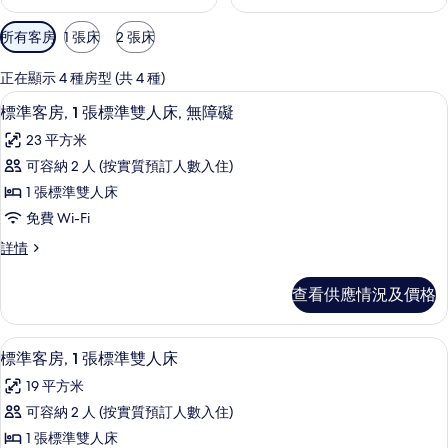
可
所有客房
1 張床
2 張床
用
嘅
正在顯示 4 種房型 (共 4 種)
客
標準客房, 1 張標準雙人床, 無障礙 
載
6
標準客房, 1 張標準雙人床, 無障礙
房
入
篩
23 平方米
所
選
可容納 2 人 (按實質預訂人數入住)
有
條
1 張標準雙人床
標
件
免費 Wi-Fi
準
標
詳情
客
準
房,
客
查看供應情況及價格
房,
1
1
張
張
標準客房, 1 張標準雙人床 | 書桌、
載
8
標
標
標準客房, 1 張標準雙人床
入
準
準
19 平方米
雙
所
雙
人
可容納 2 人 (按實質預訂人數入住)
有
床,
人
1 張標準雙人床
無