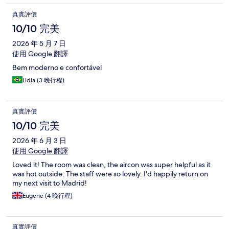
真實評價
10/10 完美
2026 年 5 月 7 日
使用 Google 翻譯
Bem moderno e confortável
Lidia (3 晚行程)
真實評價
10/10 完美
2026 年 6 月 3 日
使用 Google 翻譯
Loved it! The room was clean, the aircon was super helpful as it
was hot outside. The staff were so lovely. I'd happily return on
my next visit to Madrid!
Eugene (4 晚行程)
真實評價