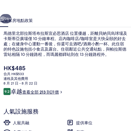
斯
一個
下一個
塔
36+
概覽
客房
地點
政策
布
馬德里北部拉斯塔布拉斯宜必思酒店 位置優越，距離貝納貝烏球場及
拉
卡斯蒂亞廣場僅 10 分鐘車程。店內咖啡店/咖啡室是大快朵頤的好去
處；在健身中心運動一番後，你還可去酒吧/酒廊小酌一杯。此住宿
斯
的特色設施包括小食店及露台。住宿鄰近公共交通站點，與帕拉斯德
宜
雷站相隔 10 分鐘路程，而瑪麗都鐸站則在 13 分鐘路程外。
必
現
HK$485
價
思
合共 HK$533
HK$485
連稅及其他費用
每日供應自助早餐 (費用另計)
酒
8 月 21 日 - 8 月 22 日
評
卓越
店
9.2
查看全部 213 則評價
9.2 分，滿分 10 分，
價
相
片
人氣設施服務
集
人寵共融
提供車位