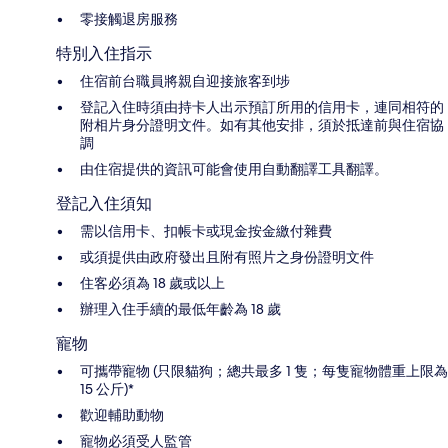
零接觸退房服務
特別入住指示
住宿前台職員將親自迎接旅客到埗
登記入住時須由持卡人出示預訂所用的信用卡，連同相符的
附相片身分證明文件。如有其他安排，須於抵達前與住宿協
調
由住宿提供的資訊可能會使用自動翻譯工具翻譯。
登記入住須知
需以信用卡、扣帳卡或現金按金繳付雜費
或須提供由政府發出且附有照片之身份證明文件
住客必須為 18 歲或以上
辦理入住手續的最低年齡為 18 歲
寵物
可攜帶寵物 (只限貓狗；總共最多 1 隻；每隻寵物體重上限為
15 公斤)*
歡迎輔助動物
寵物必須受人監管