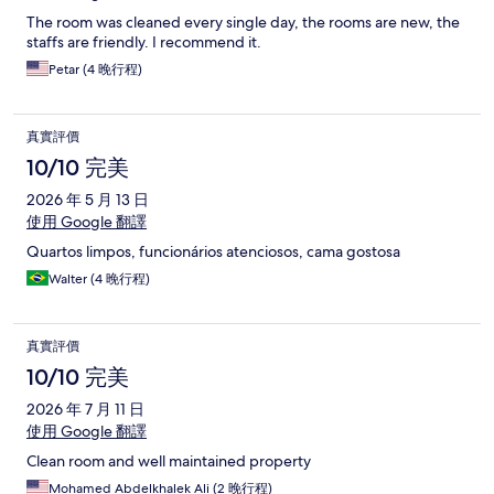
The room was cleaned every single day, the rooms are new, the
staffs are friendly. I recommend it.
Petar (4 晚行程)
真實評價
10/10 完美
2026 年 5 月 13 日
使用 Google 翻譯
Quartos limpos, funcionários atenciosos, cama gostosa
Walter (4 晚行程)
真實評價
10/10 完美
2026 年 7 月 11 日
使用 Google 翻譯
Clean room and well maintained property
Mohamed Abdelkhalek Ali (2 晚行程)