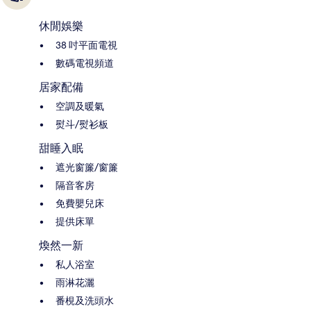
休閒娛樂
38 吋平面電視
數碼電視頻道
居家配備
空調及暖氣
熨斗/熨衫板
甜睡入眠
遮光窗簾/窗簾
隔音客房
免費嬰兒床
提供床單
煥然一新
私人浴室
雨淋花灑
番梘及洗頭水