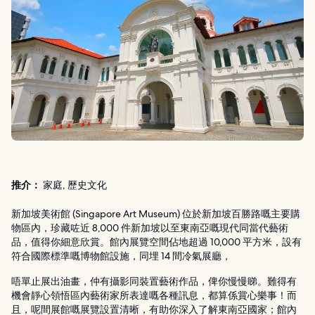
推介：
家庭, 歷史文化
新加坡美術館 (Singapore Art Museum) 位於新加坡百勝路嘅主要購
物區內，珍藏咗近 8,000 件新加坡以至東南亞嘅現代同當代藝術
品，值得你細意欣賞。館內展覽空間佔地超過 10,000 平方米，設有
符合國際標準嘅博物館設施，同埋 14 間冷氣展廳，
唔單止展出油畫，仲有攝影同裝置藝術作品，俾你慢慢睇。難得有
機會靜心領悟區內藝術家所表達嘅各種訊息，都算係賞心樂事！而
且，呢間展館嘅展覽設置清晰，有助你深入了解東南亞國家；館內