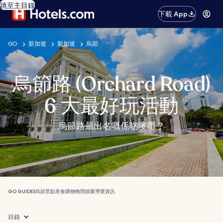
跳至主目錄
下載 App
GO
新加坡
新加坡
烏節
烏節路 (Orchard Road)
6 大最好玩活動
烏節路最出名嘅係啲嘜嘢？
GO GUIDES
烏節
景點
美食
購物
晚間娛樂
導覽
資訊
目錄