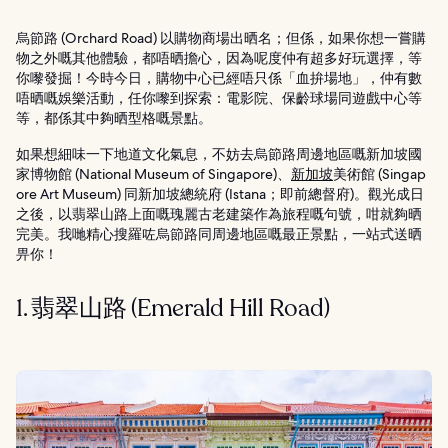
烏節路 (Orchard Road) 以購物商場出晒名；但係，如果你想一嘗購
物之外嘅其他體驗，都唔晒擔心，因為呢度仲有超多好玩選擇，等
你嚟發掘！今時今日，購物中心已經唔只係「血拚場地」，仲有數
唔晒嘅娛樂活動，任你嚟到探索：電影院、保齡球場同遊戲中心等
等，都係其中夠晒型格嘅景點。
如果想細味一下地道文化氣息，不妨去烏節路周邊地區嘅新加坡國
家博物館 (National Museum of Singapore)、
新加坡
美術館 (Singap
ore Art Museum) 同新加坡總統府 (Istana；即前總督府)。觀光成日
之後，以翡翠山路上面嘅瑰麗古老建築作為旅程嘅句號，咁就夠晒
完美。我哋精心搜羅咗烏節路同周邊地區嘅最正景點，一站式送晒
畀你！
1. 翡翠山路 (Emerald Hill Road)