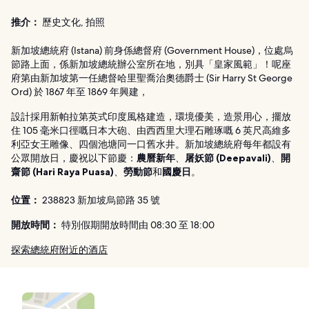
推介：
歷史文化, 拍照
新加坡總統府 (Istana) 前身係總督府 (Government House)，位處烏
節路上面，係新加坡總統辦公室所在地，別具「皇家風範」！呢座
府第由新加坡第一任總督哈里聖喬治奧德爵士 (Sir Harry St George
Ord) 於 1867 年至 1869 年興建，
設計採用新帕拉第英式印度風格建造，環境優美，造景用心，擺放
住 105 毫米口徑嘅日本大砲、由西西里大理石雕琢嘅 6 英尺高維多
利亞女王雕像、四個池塘同一口舊水井。新加坡總統府每年都設有
公眾開放日，慶祝以下節慶：
農曆新年
、
屠妖節 (Deepavali)
、
開
齋節 (Hari Raya Puasa)
、
勞動節
和
國慶日
。
位置：
238823 新加坡烏節路 35 號
開放時間：
特別假期開放時間由 08:30 至 18:00
探索總統府附近的酒店