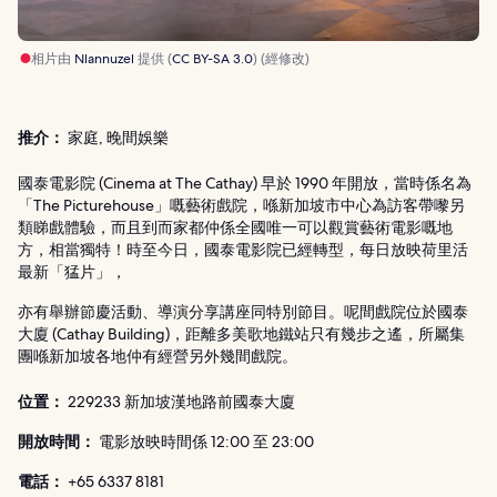
相片由
Nlannuzel
提供 (
CC BY-SA 3.0
) (經修改)
推介：
家庭, 晚間娛樂
國泰電影院 (Cinema at The Cathay) 早於 1990 年開放，當時係名為
「The Picturehouse」嘅藝術戲院，喺新加坡市中心為訪客帶嚟另
類睇戲體驗，而且到而家都仲係全國唯一可以觀賞藝術電影嘅地
方，相當獨特！時至今日，國泰電影院已經轉型，每日放映荷里活
最新「猛片」，
亦有舉辦節慶活動、導演分享講座同特別節目。呢間戲院位於國泰
大廈 (Cathay Building)，距離多美歌地鐵站只有幾步之遙，所屬集
團喺新加坡各地仲有經營另外幾間戲院。
位置：
229233 新加坡漢地路前國泰大廈
開放時間：
電影放映時間係 12:00 至 23:00
電話：
+65 6337 8181