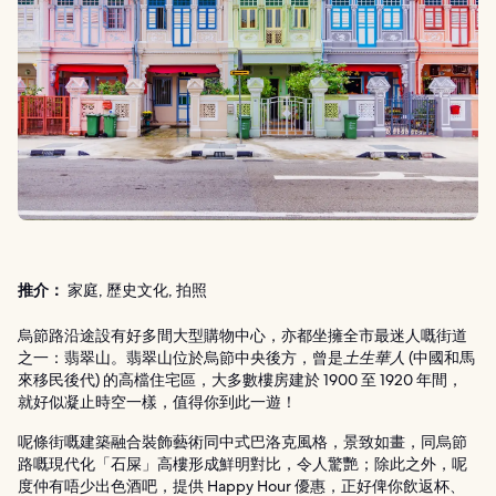
推介：
家庭, 歷史文化, 拍照
烏節路沿途設有好多間大型購物中心，亦都坐擁全市最迷人嘅街道
之一：翡翠山。翡翠山位於烏節中央後方，曾是
土生華人
(中國和馬
來移民後代) 的高檔住宅區，大多數樓房建於 1900 至 1920 年間，
就好似凝止時空一樣，值得你到此一遊！
呢條街嘅建築融合裝飾藝術同中式巴洛克風格，景致如畫，同烏節
路嘅現代化「石屎」高樓形成鮮明對比，令人驚艷；除此之外，呢
度仲有唔少出色酒吧，提供 Happy Hour 優惠，正好俾你飲返杯、