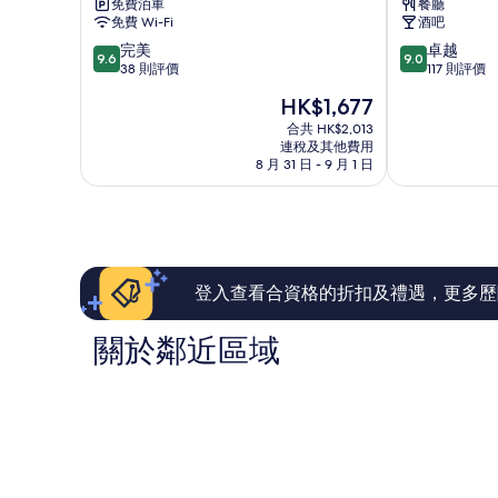
免費泊車
餐廳
懷
免費 Wi-Fi
酒吧
特
9.6
9.0
完美
卓越
島
9.6
9.0
分
分
38 則評價
117 則評價
Seaview
(滿
(滿
現
HK$1,677
分
分
售
為
為
合共 HK$2,013
HK$1,677
連稅及其他費用
10
10
8 月 31 日 - 9 月 1 日
分)，
分)，
完
卓
美，
越，
38
117
則
則
評
評
價
價
登入查看合資格的折扣及禮遇，更多歷
篇
篇
評
評
關於鄰近區域
價
價