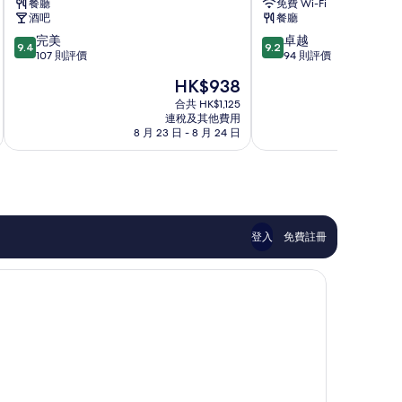
餐廳
免費 Wi-Fi
店
Shanklin
酒吧
餐廳
及
9.4
9.2
完美
卓越
餐
9.4
9.2
分
分
107 則評價
94 則評價
廳
(滿
(滿
Bembridge
現
HK$938
分
分
售
為
為
合共 HK$1,125
HK$938
連稅及其他費用
10
10
8 月 23 日 - 8 月 24 日
8 月
分)，
分)，
完
卓
美，
越，
107
94
則
則
評
評
價
價
登入
免費註冊
篇
篇
評
評
價
價