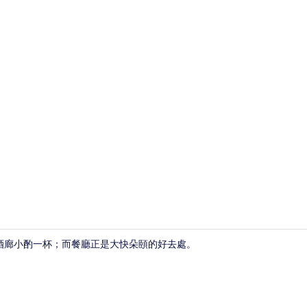
住宿內酒吧
酒廊小酌一杯；而餐廳正是大快朵頤的好去處。
舒適雙人房, 