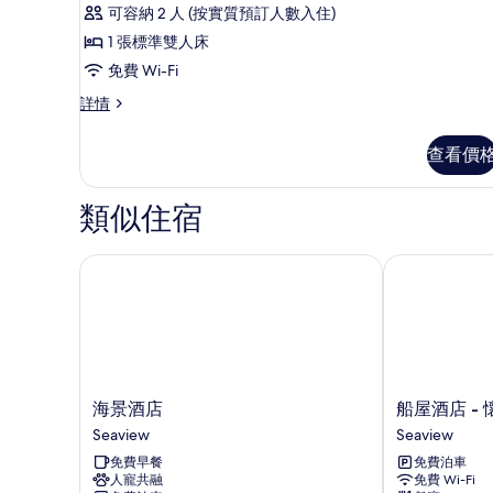
評
詳
經
可容納 2 人 (按實質預訂人數入住)
相
情
價)
典
1 張標準雙人床
片
雙
免費 Wi-Fi
人
經
詳情
典
房,
雙
查看價
獨
人
房,
立
獨
類似住宿
浴
立
浴
室
室
海景酒店
船屋酒店 - 
的
詳
相
情
片
海
船
海景酒店
船屋酒店 -
景
屋
Seaview
Seaview
酒
酒
免費早餐
免費泊車
店
店
人寵共融
免費 Wi-Fi
Seaview
-