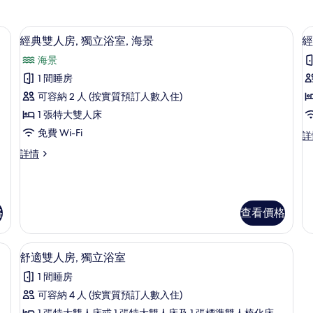
經典雙人房, 獨立浴室, 海景
載
4
經典雙人房, 獨立浴室, 海景
經
入
海景
所
1 間睡房
有
可容納 2 人 (按實質預訂人數入住)
經
1 張特大雙人床
典
免費 Wi-Fi
經
詳
雙
典
經
詳情
人
雙
典
人
房,
房
雙
房,
人
獨
獨
房,
立
格
查看價格
立
獨
浴
立
浴
室
浴
舒適雙人房, 獨立浴室
詳
載
室,
室,
4
舒適雙人房, 獨立浴室
情
海
入
海
1 間睡房
景
所
景
詳
可容納 4 人 (按實質預訂人數入住)
有
情
的
1 張特大雙人床或 1 張特大雙人床及 1 張標準雙人梳化床