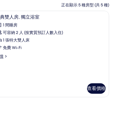
正在顯示 5 種房型 (共 5 種)
經典雙人房, 獨立浴室
載
4
典雙人房, 獨立浴室
入
1 間睡房
所
可容納 2 人 (按實質預訂人數入住)
有
1 張特大雙人床
經
免費 Wi-Fi
典
情
雙
人
,
獨
查看價格
立
浴
室
的
相
片