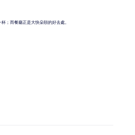
一杯；而餐廳正是大快朵頤的好去處。