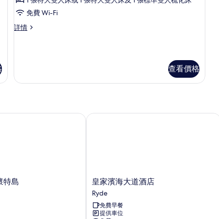
舒
相
免費 Wi-Fi
適
片
舒
詳情
雙
適
人
雙
人
房,
房,
格
查看價格
獨
獨
立
立
浴
浴
室
詳
室
情
懷特島
皇家濱海大道酒店
的
相
片
皇
 懷特島
皇家濱海大道酒店
家
Ryde
濱
免費早餐
海
提供車位
大