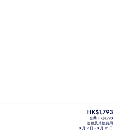
其他設施
現
HK$1,793
價
合共 HK$1,793
HK$1,793
連稅及其他費用
獨立浴室, 海景
其他設施
8 月 9 日 - 8 月 10 日