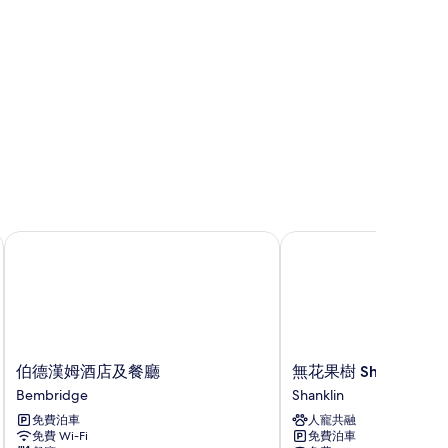
伯德漢姆酒店及餐廳
無花果樹 Shanklin
伯
無
伯德漢姆酒店及餐廳
無花果樹 Shanklin
德
花
Bembridge
Shanklin
漢
果
免費泊車
人寵共融
姆
樹
免費 Wi-Fi
免費泊車
酒
Shanklin