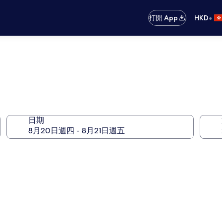
•
打開 App
HKD
日期