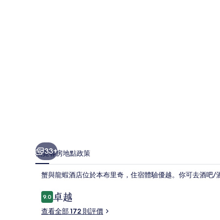
店
相
片
集
33+
概覽
客房
地點
政策
蟹與龍蝦酒店位於本布里奇，住宿體驗優越。你可去酒吧/
評
卓越
9.0
9.0 分，滿分 10 分，
價
查看全部 172 則評價