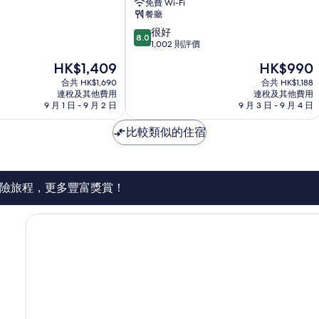
免費 Wi-Fi
道
餐廳
酒
8.0
很好
店
8.0
分
1,002 則評價
Ryde
(滿
現
現
HK$1,409
HK$990
分
售
售
為
合共 HK$1,690
合共 HK$1,188
HK$1,409
HK$990
連稅及其他費用
連稅及其他費用
10
9 月 1 日 - 9 月 2 日
9 月 3 日 - 9 月 4 日
分)，
很
比較類似的住宿
好，
1,002
則
評
價
險旅程，更多豐富獎賞！
篇
評
價