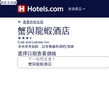
跳至主目錄
旅遊產品
查看所有住宿
蟹與龍蝦酒店
3.5
Crab and Lobster Inn
星
本布里奇旅館，設有餐廳和酒吧/酒廊
級
選擇日期查看價格
住
下一站想去邊？
宿
蟹
與
龍
蝦
酒