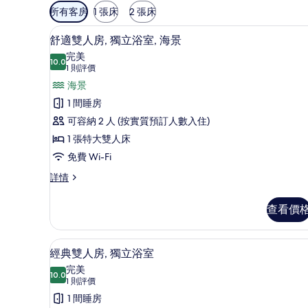
可
所有客房
1 張床
2 張床
用
舒適雙人房, 獨立浴室, 海景
載
嘅
4
舒適雙人房, 獨立浴室, 海景
入
客
完美
10.0
房
10.0 分，滿分 10 分
所
(1
1 則評價
篩
則
有
海景
選
評
舒
1 間睡房
條
價)
適
可容納 2 人 (按實質預訂人數入住)
件
雙
1 張特大雙人床
人
免費 Wi-Fi
房,
舒
詳情
適
獨
雙
查看價
立
人
房,
浴
獨
經典雙人房, 獨立浴室
載
室,
4
立
經典雙人房, 獨立浴室
入
浴
海
完美
室,
10.0
10.0 分，滿分 10 分
所
(1
景
1 則評價
海
則
有
1 間睡房
的
景