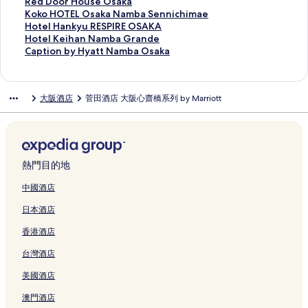
H
t
s
O
s
l
t
&
n
o
r
a
e
W
T
啟
開
會
結
連
此
Red Door House Osaka
o
O
a
s
a
O
e
R
P
t
i
F
l
E
o
O
啟
開
會
結
連
此
Koko HOTEL Osaka Namba Sennichimae
t
s
k
a
k
s
l
e
r
e
n
o
L
S
y
n
A
啟
開
會
結
連
此
Hotel Hankyu RESPIRE OSAKA
e
a
a
k
a
a
O
s
e
l
g
n
i
T
o
y
r
H
啟
開
會
結
連
此
Hotel Keihan Namba Grande
l
k
S
a
H
k
s
o
m
O
O
t
V
G
k
a
t
o
C
啟
開
會
結
連
此
Caption by Hyatt Namba Osaka
頁
a
h
T
o
a
a
r
i
s
S
a
E
R
o
d
S
t
e
O
啟
開
會
結
連
面
U
i
h
m
N
k
t
u
a
A
i
M
O
I
o
h
e
n
m
R
啟
開
會
結
m
n
e
m
a
a
O
m
k
K
n
A
U
n
N
i
l
t
o
e
K
啟
開
會
大阪酒店
菅田酒店 大阪心齋橋系列 by Marriott
e
s
T
a
m
N
s
N
a
A
e
X
P
n
o
n
K
a
7
d
o
H
啟
開
d
a
o
c
b
a
a
a
Y
H
G
U
V
O
n
-
A
r
O
D
k
o
H
啟
a
i
w
h
a
m
k
m
o
I
r
m
I
s
o
O
N
a
s
o
o
t
o
C
E
b
e
i
S
b
a
b
t
N
a
e
A
a
N
s
A
G
a
o
H
e
t
a
k
a
r
頁
t
a
N
a
s
O
n
d
I
k
a
a
D
r
k
r
O
l
e
p
i
s
頁
面
a
頁
a
N
u
D
d
a
N
a
m
k
E
a
a
H
T
H
l
t
熱門目的地
T
h
面
t
面
m
a
b
E
O
N
N
N
b
a
O
n
b
o
E
a
K
i
o
i
i
b
t
a
H
s
a
P
a
a
W
s
d
y
u
L
n
e
o
中國酒店
w
頁
o
a
u
s
O
a
k
r
m
N
e
a
H
H
s
O
k
i
n
日本酒店
e
面
n
E
r
h
T
k
a
i
b
a
s
k
o
o
e
s
y
h
b
r
頁
k
a
i
E
a
t
m
a
t
t
a
t
s
O
a
u
a
y
香港酒店
頁
面
i
l
頁
L
U
s
e
頁
u
頁
S
e
h
s
k
R
n
H
面
m
H
面
N
m
u
S
面
r
面
h
l
i
a
a
E
N
y
台灣酒店
a
o
I
e
頁
H
a
i
O
n
k
N
S
a
a
e
t
P
d
面
I
l
n
s
o
a
a
P
m
t
美國酒店
T
S
P
a
N
H
s
a
R
頁
m
I
b
t
o
p
O
頁
S
o
a
k
e
面
b
R
a
N
澳門酒店