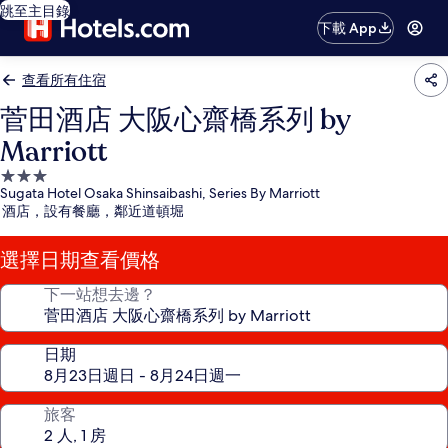
跳至主目錄
下載 App
查看所有住宿
菅田酒店 大阪心齋橋系列 by
Marriott
3.0
Sugata Hotel Osaka Shinsaibashi, Series By Marriott
星
酒店，設有餐廳，鄰近道頓堀
級
住
選擇日期查看價格
宿
下一站想去邊？
日期
旅客