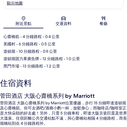
顯示地圖
地圖
附近景點
交通資料
餐廳
心齋橋筋
- 4 分鐘路程
- 0.4 公里
美國村
- 6 分鐘路程
- 0.5 公里
道頓堀
- 10 分鐘路程
- 0.9 公里
道頓堀固力果廣告牌
- 12 分鐘路程
- 1.0 公里
黑門市場
- 13 分鐘路程
- 1.2 公里
住宿資料
菅田酒店 大阪心齋橋系列 by Marriott
菅田酒店 大阪心齋橋系列 by Marriott位置優越，步行 15 分鐘即達道頓堀
及心齋橋筋。你可去酒吧/酒廊小酌一杯，放鬆身心；而咖啡店/咖啡室正
是大快朵頤的好去處！另外，只需 5 分鐘車程，即達大阪京瓷巨蛋及世界
大溫泉。住宿距離公共交通站點不遠，與心齋橋站相隔 4 分鐘路程，而長
堀橋站則在 4 分鐘路程外。