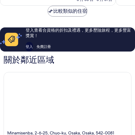
淀
分)，
分)，
川
卓
卓
比較類似的住宿
區
越，
越，
2,487
5,716
則
則
評
評
登入查看合資格的折扣及禮遇，更多歷險旅程，更多豐富
價
價
獎賞！
篇
篇
評
評
登入
免費註冊
價
價
關於鄰近區域
Minamisenba, 2-6-25, Chuo-ku, Osaka, Osaka, 542-0081