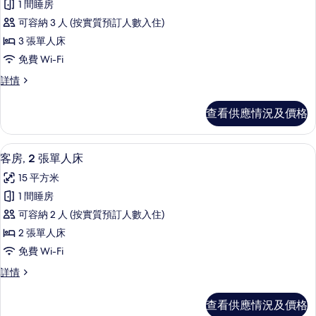
人
人
1 間睡房
有
床
床
可容納 3 人 (按實質預訂人數入住)
詳
客
的
情
3 張單人床
房,
相
免費 Wi-Fi
3
片
客
詳情
張
房,
單
3
查看供應情況及價格
張
人
單
床
人
客房, 2 張單人床 | 房內夾萬、書桌、遮
載
5
床
的
客房, 2 張單人床
入
詳
相
15 平方米
情
所
片
1 間睡房
有
可容納 2 人 (按實質預訂人數入住)
客
2 張單人床
房,
免費 Wi-Fi
2
客
詳情
張
房,
單
2
查看供應情況及價格
張
人