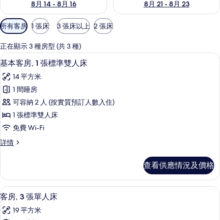
8月 14 - 8月 16
8月 21 - 8月 23
可
所有客房
1 張床
3 張床以上
2 張床
用
嘅
正在顯示 3 種房型 (共 3 種)
客
基本客房, 1 張標準雙人床 | 房內夾萬、
載
6
基本客房, 1 張標準雙人床
房
入
篩
14 平方米
所
選
1 間睡房
有
條
可容納 2 人 (按實質預訂人數入住)
基
件
1 張標準雙人床
本
免費 Wi-Fi
客
基
詳情
房,
本
1
客
查看供應情況及價格
房,
張
1
標
張
客房, 3 張單人床 | 房內夾萬、書桌、遮
載
7
標
準
客房, 3 張單人床
入
準
雙
19 平方米
雙
所