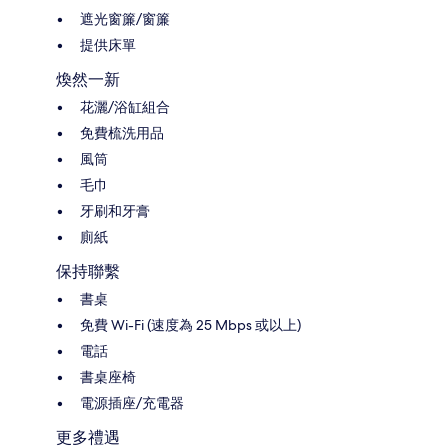
遮光窗簾/窗簾
提供床單
煥然一新
花灑/浴缸組合
免費梳洗用品
風筒
毛巾
牙刷和牙膏
廁紙
保持聯繫
書桌
免費 Wi-Fi (速度為 25 Mbps 或以上)
電話
書桌座椅
電源插座/充電器
更多禮遇