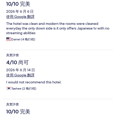
10/10 完美
2026 年 6 月 6 日
使用 Google 翻譯
The hotel was clean and modern the rooms were cleaned
everyday the only down side is it only offers Japanese tv with no
streaming abilities
Daniel (4 晚行程)
真實評價
4/10 尚可
2026 年 6 月 14 日
使用 Google 翻譯
I would not recommend this hotel.
Taehee (2 晚行程)
真實評價
10/10 完美