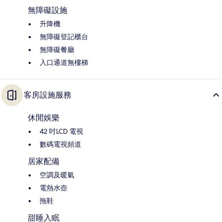
無障礙設施
升降機
無障礙登記櫃台
無障礙餐廳
入口通道無樓梯
客房設施服務
休閒娛樂
42 吋LCD 電視
數碼電視頻道
居家配備
空調及暖氣
電熱水壺
拖鞋
甜睡入眠