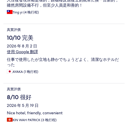
入住後發現冰箱是壞的，跟櫃檯反應後立刻就幫忙換一台新的，
雖然房間設備不行，但至少人員是和善的！
Ting yi (4 晚行程)
真實評價
10/10 完美
2026 年 8 月 2 日
使用 Google 翻譯
仕事で使用したが立地も静かでちょうどよく、清潔なホテルだ
った
AYAKA (1 晚行程)
真實評價
8/10 很好
2026 年 5 月 19 日
Nice hotel, friendly, convenient
KIN WAH PATRICK (3 晚行程)