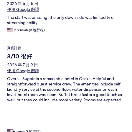
2026 年 6 月 5 日
使用 Google 翻譯
The staff was amazing, the only down side was limited tv or
streaming ability
Jeremiah (3 晚行程)
真實評價
8/10 很好
2026 年 7 月 9 日
使用 Google 翻譯
Overall, Sugata is a remarkable hotel in Osaka. Helpful and
straightforward guest service crew. The amenities include self
laundry service at the second floor, water dispenser on each
level, hotel room was clean. Buffet breakfast is a good touch as
well, but they could include more variety. Rooms are expected
to be smaller in size compared to other western counterparts,
pillows are also not my thing, they weren’t soft and it
contributed to some aches in my back. But I’d recommend the
hotel to my friends and families. And who knows, I’ll be coming
back as well.
Hernan (1 晚行程)