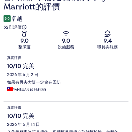
Marriott的評價
價
卓越
9.0
52 則評價
9.0
9.0
9.4
整潔度
設施服務
職員與服務
評
真實評價
價
10/10 完美
2026 年 6 月 2 日
如果有再去大阪一定會在回訪
YAHSUAN (6 晚行程)
真實評價
10/10 完美
2026 年 6 月 14 日