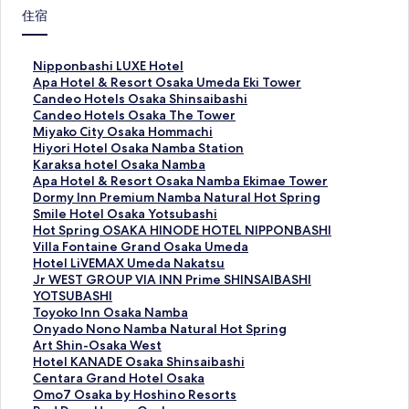
住宿
此
Nipponbashi LUXE Hotel
連
此
Apa Hotel & Resort Osaka Umeda Eki Tower
結
連
此
Candeo Hotels Osaka Shinsaibashi
會
結
連
此
Candeo Hotels Osaka The Tower
開
會
結
連
此
Miyako City Osaka Hommachi
啟
開
會
結
連
此
Hiyori Hotel Osaka Namba Station
N
啟
開
會
結
連
此
Karaksa hotel Osaka Namba
i
A
啟
開
會
結
連
此
Apa Hotel & Resort Osaka Namba Ekimae Tower
p
p
C
啟
開
會
結
連
此
Dormy Inn Premium Namba Natural Hot Spring
p
a
a
C
啟
開
會
結
連
此
Smile Hotel Osaka Yotsubashi
o
H
n
a
M
啟
開
會
結
連
此
Hot Spring OSAKA HINODE HOTEL NIPPONBASHI
n
o
d
n
i
H
啟
開
會
結
連
此
Villa Fontaine Grand Osaka Umeda
b
t
e
d
y
i
K
啟
開
會
結
連
此
Hotel LiVEMAX Umeda Nakatsu
a
e
o
e
a
y
a
A
啟
開
會
結
連
此
Jr WEST GROUP VIA INN Prime SHINSAIBASHI
s
l
H
o
k
o
r
p
D
啟
開
會
結
連
YOTSUBASHI
h
&
o
H
o
r
a
a
o
S
啟
開
會
結
此
Toyoko Inn Osaka Namba
i
R
t
o
C
i
k
H
r
m
H
啟
開
會
連
此
Onyado Nono Namba Natural Hot Spring
L
e
e
t
i
H
s
o
m
i
o
V
啟
開
結
連
此
Art Shin-Osaka West
U
s
l
e
t
o
a
t
y
l
t
i
H
啟
會
結
連
此
Hotel KANADE Osaka Shinsaibashi
X
o
s
l
y
t
h
e
I
e
S
l
o
J
開
會
結
連
此
Centara Grand Hotel Osaka
E
r
O
s
O
e
o
l
n
H
p
l
t
r
啟
開
會
結
連
此
Omo7 Osaka by Hoshino Resorts