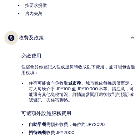
按要求提供
房內夾萬
收費及政策
必繳費用
住宿會於你登記入住或退房時收取以下費用，並可能包含適
用稅項：
住宿可能會向你收取
城市稅
。城市稅依每晚房價而定，
每人每晚介乎 JPY100 至 JPY10,000 不等。請注意，可
能還有其他免稅情況。詳情請參閱訂房後收到的預訂確
認資訊，與住宿聯絡。
可選額外設施服務費用
自助早餐
需額外收費，每位約 JPY2090
招待晚餐
收費 JPY2000