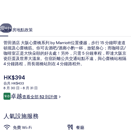
阪
心
一個
下一個
齋
40+
概覽
客房
地點
政策
橋
菅田酒店 大阪心齋橋系列 by Marriott位置優越，步行 15 分鐘即達道
系
頓堀及心齋橋筋。你可去酒吧/酒廊小酌一杯，放鬆身心；而咖啡店/
咖啡室正是大快朵頤的好去處！另外，只需 5 分鐘車程，即達大阪京
列
瓷巨蛋及世界大溫泉。住宿距離公共交通站點不遠，與心齋橋站相隔
by
4 分鐘路程，而長堀橋站則在 4 分鐘路程外。
Marriott
現
HK$394
相
價
合共 HK$433
HK$394
8 月 30 日 - 8 月 31 日
片
大堂
評
卓越
9.0
查看全部 52 則評價
9.0 分，滿分 10 分，
集
價
人氣設施服務
免費 Wi-Fi
餐廳