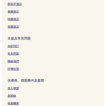
w
r
N
面
A
t
i
a
s
a
E
G
a
西班牙酒店
e
i
B
I
S
b
頁
o
S
O
r
m
r
n
A
B
p
a
面
r
e
S
a
b
泰國酒店
頁
g
S
A
r
s
t
n
A
n
a
面
頁
H
S
i
h
s
n
K
d
O
韓國酒店
面
I
H
n
i
頁
i
A
e
s
頁
I
g
頁
面
c
頁
頁
a
英國酒店
面
Y
頁
面
h
面
面
k
O
面
i
a
支援及常見問題
T
m
頁
S
a
面
你的預訂
U
e
B
頁
常見問題
A
面
S
聯絡我們
H
I
評價住宿
頁
面
供應商、聯盟夥伴及媒體
加入聯盟
新聞稿
推廣機會