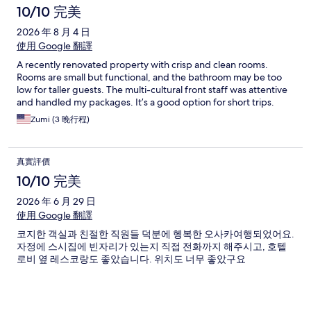
10/10 完美
2026 年 8 月 4 日
使用 Google 翻譯
A recently renovated property with crisp and clean rooms.
Rooms are small but functional, and the bathroom may be too
low for taller guests. The multi-cultural front staff was attentive
and handled my packages. It’s a good option for short trips.
Zumi (3 晚行程)
真實評價
10/10 完美
2026 年 6 月 29 日
使用 Google 翻譯
코지한 객실과 친절한 직원들 덕분에 헹복한 오사카여행되었어요.
자정에 스시집에 빈자리가 있는지 직접 전화까지 해주시고, 호텔
로비 옆 레스코랑도 좋았습니다. 위치도 너무 좋았구요