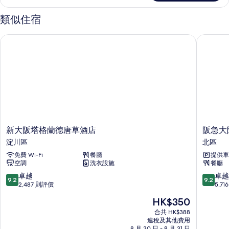
單
床
人
類似住宿
床
的
詳
相
新大阪塔格蘭德唐草酒店
阪急大阪
情
片
新
阪
新大阪塔格蘭德唐草酒店
阪急大
大
急
淀川區
北區
阪
大
免費 Wi-Fi
餐廳
提供車
塔
阪
空調
洗衣設施
餐廳
格
龍
蘭
仕
9.2
9.2
卓越
卓越
9.2
9.2
德
柏
分
分
2,487 則評價
5,7
唐
酒
(滿
(滿
現
HK$350
草
店
分
分
售
酒
北
為
為
合共 HK$388
HK$350
店
連稅及其他費用
區
10
10
8 月 30 日 - 8 月 31 日