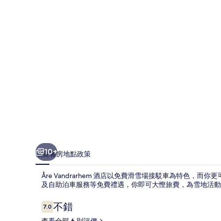
片
集
10+
概覽
客房
地點
政策
Åre Vandrarhem 酒店以免費滑雪場接駁車為特色，
及自助泊車服務等免費禮遇，你即可大慳旅費，為雪地活動
評
不錯
7.0
7.0 分，滿分 10 分，
價
查看全部 6 則評價