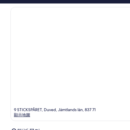
篇
評
價
9 STICKSPÅRET, Duved, Jämtlands län, 837 71
顯示地圖