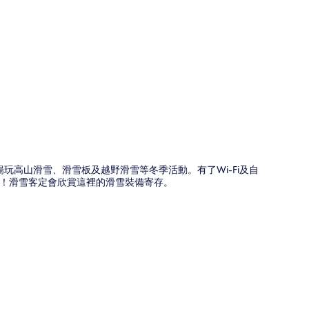
圖
附近暢玩高山滑雪、滑雪板及越野滑雪等冬季活動。有了Wi-Fi及自
！滑雪客定會欣賞這裡的滑雪裝備寄存。