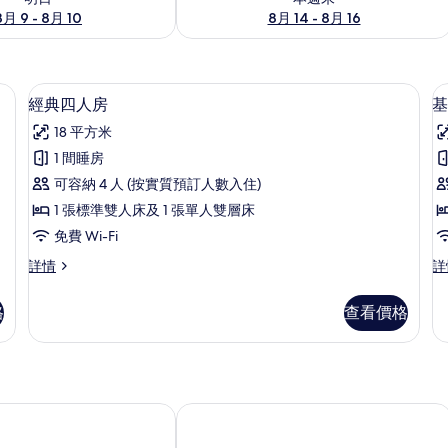
8月 9 - 8月 10
8月 14 - 8月 16
免費 Wi-Fi
載
2
經典四人房
基
入
18 平方米
所
1 間睡房
有
可容納 4 人 (按實質預訂人數入住)
經
1 張標準雙人床及 1 張單人雙層床
典
免費 Wi-Fi
四
經
基
詳情
詳
人
典
本
房
四
三
格
查看價格
人
人
的
房
房
相
詳
詳
情
情
片
Södergården Åre