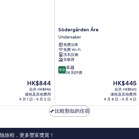
Södergården
Södergården Åre
Åre
Undersaker
Undersaker
免費泊車
免費 Wi-Fi
洗衣設施
非吸煙
9.0
卓越
9.0
分
28 則評價
(滿
現
現
HK$844
HK$445
分
售
售
為
合共 HK$946
合共 HK$560
HK$844
HK$445
連稅及其他費用
連稅及其他費用
10
9 月 1 日 - 9 月 2 日
9 月 8 日 - 9 月 9 日
分)，
卓
比較類似的住宿
越，
28
則
評
價
險旅程，更多豐富獎賞！