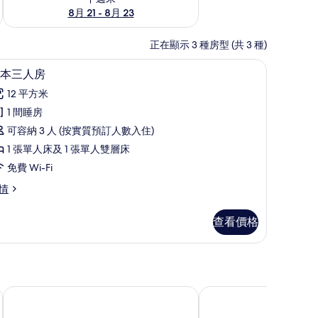
8月 21 - 8月 23
正在顯示 3 種房型 (共 3 種)
基本三人房 | 免費 Wi-Fi
載
2
本三人房
入
12 平方米
所
1 間睡房
有
可容納 3 人 (按實質預訂人數入住)
基
1 張單人床及 1 張單人雙層床
本
免費 Wi-Fi
三
情
人
房
查看價格
的
相
片
斯托利恩斯山地旅館 - 青年旅舍
格蘭嫩酒店及餐廳