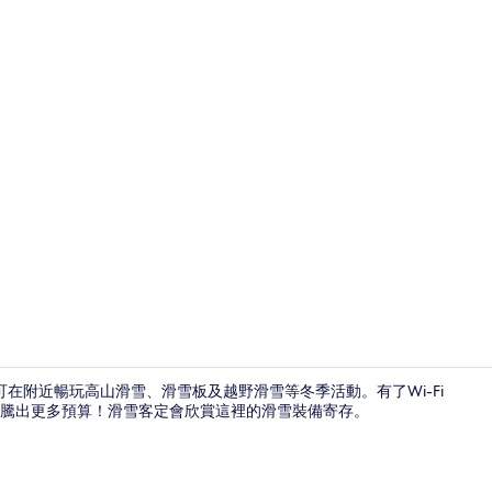
外觀
而你更可在附近暢玩高山滑雪、滑雪板及越野滑雪等冬季活動。有了Wi-Fi
騰出更多預算！滑雪客定會欣賞這裡的滑雪裝備寄存。
住宿地面