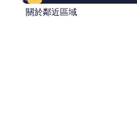
篇
篇
評
評
關於鄰近區域
價
價