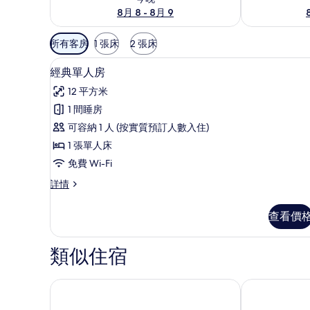
8月 8 - 8月 9
可
所有客房
1 張床
2 張床
用
經典單人房 | 免費 Wi-Fi
載
嘅
2
經典單人房
入
客
12 平方米
房
所
1 間睡房
篩
有
可容納 1 人 (按實質預訂人數入住)
選
經
條
1 張單人床
典
件
免費 Wi-Fi
單
經
詳情
人
典
房
單
查看價
人
的
房
相
詳
類似住宿
情
片
阿爾假期俱樂部度假村
奧勒民宿