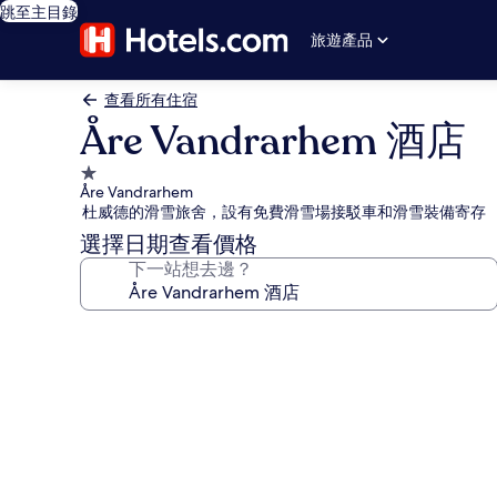
跳至主目錄
旅遊產品
查看所有住宿
Åre Vandrarhem 酒店
1.0
Åre Vandrarhem
星
杜威德的滑雪旅舍，設有免費滑雪場接駁車和滑雪裝備寄存
級
選擇日期查看價格
住
下一站想去邊？
宿
Åre
Vandrarhem
酒
店
相