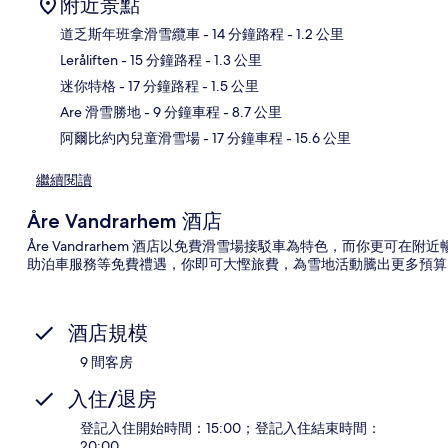
附近景點
道乏斯年班拿滑雪纜車
- 14 分鐘路程
- 1.2 公里
Leråliften
- 15 分鐘路程
- 1.3 公里
地
迷你特格
- 17 分鐘路程
- 1.5 公里
Are 滑雪勝地
- 9 分鐘車程
- 8.7 公里
阿爾比約內兒童滑雪場
- 17 分鐘車程
- 15.6 公里
繼續閱讀
Åre Vandrarhem 酒店
Åre Vandrarhem 酒店以免費滑雪場接駁車為特色，而你更可在
助泊車服務等免費禮遇，你即可大慳旅費，為雪地活動騰出更多預算
酒店規模
9 間客房
入住/退房
登記入住開始時間：15:00；登記入住結束時間：
20:00