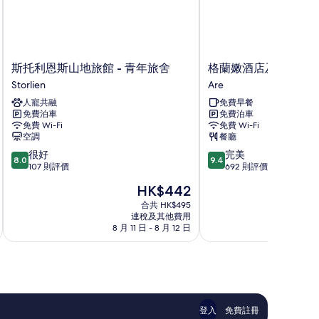
斯
格
斯托利恩斯山地旅館 - 青年旅舍
格蘭嫩酒店及餐廳
托
蘭
Storlien
Are
利
嫩
人寵共融
免費早餐
恩
酒
免費泊車
免費泊車
斯
店
免費 Wi-Fi
免費 Wi-Fi
山
及
空調
餐廳
地
餐
8.0
9.4
很好
完美
旅
廳
8.0
9.4
分
分
107 則評價
692 則評價
館
Are
(滿
(滿
-
現
HK$442
分
分
青
售
為
為
合共 HK$495
年
HK$442
連稅及其他費用
10
10
旅
8 月 11 日 - 8 月 12 日
8 
分)，
分)，
舍
很
完
Storlien
好，
美，
107
692
則
則
評
評
價
價
登入
免費註冊