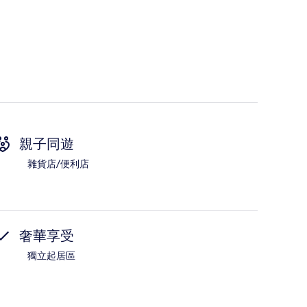
親子同遊
雜貨店/便利店
奢華享受
獨立起居區