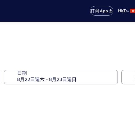
•
打開 App
HKD
日期