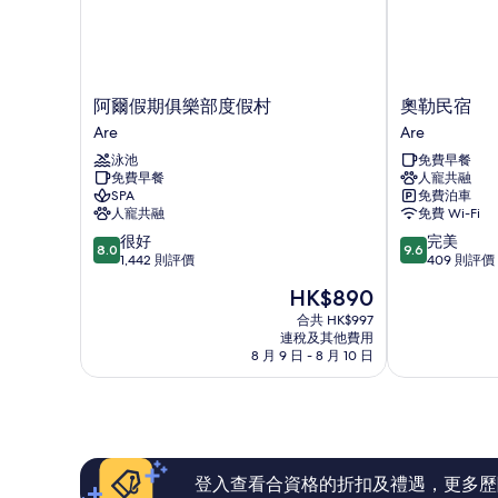
阿
奧
阿爾假期俱樂部度假村
奧勒民宿
爾
勒
Are
Are
假
民
泳池
免費早餐
期
宿
免費早餐
人寵共融
俱
Are
SPA
免費泊車
樂
人寵共融
免費 Wi-Fi
部
8.0
9.6
很好
完美
度
8.0
9.6
分
分
1,442 則評價
409 則評價
假
(滿
(滿
村
現
HK$890
分
分
Are
售
為
為
合共 HK$997
HK$890
連稅及其他費用
10
10
8 月 9 日 - 8 月 10 日
分)，
分)，
很
完
好，
美，
1,442
409
則
則
評
評
價
價
登入查看合資格的折扣及禮遇，更多歷