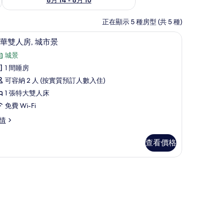
正在顯示 5 種房型 (共 5 種)
免費 Wi-Fi
載
19
華雙人房, 城市景
入
城景
所
1 間睡房
有
可容納 2 人 (按實質預訂人數入住)
豪
1 張特大雙人床
華
免費 Wi-Fi
雙
情
人
,
查看價格
城
市
景
的
相
片