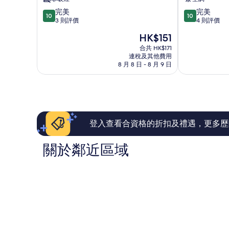
富
-
10.0
10.0
完美
完美
區
越
10
10
分
分
3 則評價
4 則評價
泰
(滿
(滿
民
現
HK$151
分
分
宿
售
為
為
合共 HK$171
第
HK$151
連稅及其他費用
10
10
3
8 月 8 日 - 8 月 9 日
分)，
分)，
區
完
完
美，
美，
3
4
則
則
評
評
價
價
登入查看合資格的折扣及禮遇，更多歷
篇
篇
評
評
關於鄰近區域
價
價