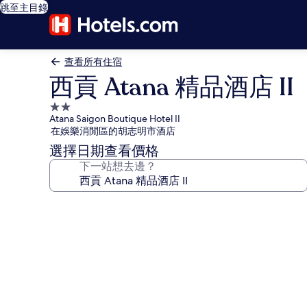
跳至主目錄
查看所有住宿
西貢 Atana 精品酒店 II
2.0
Atana Saigon Boutique Hotel II
星
在娛樂消閒區的胡志明市酒店
級
選擇日期查看價格
住
下一站想去邊？
宿
西
貢
Atana
精
品