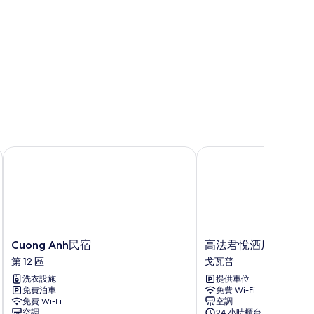
Cuong Anh民宿
高法君悅酒店
Cuong
高
Cuong Anh民宿
高法君悅酒店
Anh
法
第 12 區
戈瓦普
民
君
洗衣設施
提供車位
宿
悅
免費泊車
免費 Wi-Fi
第
酒
免費 Wi-Fi
空調
12
店
空調
24 小時櫃台