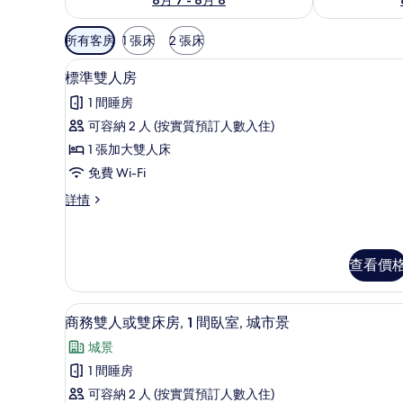
可
所有客房
1 張床
2 張床
用
免費 Wi-Fi
載
嘅
23
標準雙人房
入
客
1 間睡房
房
所
可容納 2 人 (按實質預訂人數入住)
篩
有
1 張加大雙人床
選
標
條
免費 Wi-Fi
準
件
標
詳情
雙
準
人
雙
人
房
房
查看價
的
詳
情
相
商務雙人或雙床房, 1 間臥室, 城市景
載
16
商務雙人或雙床房, 1 間臥室, 城市景
片
入
城景
所
1 間睡房
有
可容納 2 人 (按實質預訂人數入住)