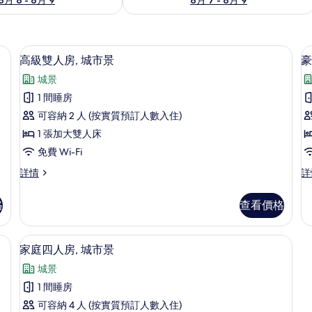
免費 Wi-Fi
載
11
高級雙人房, 城市景
豪
入
城景
所
1 間睡房
有
可容納 2 人 (按實質預訂人數入住)
高
1 張加大雙人床
級
免費 Wi-Fi
雙
高
豪
詳情
詳
人
級
華
房,
房
雙
雙
格
查看價格
人
人
城
房,
房,
市
城
城
 | 免費 Wi-Fi
免費 Wi-Fi
載
9
市
市
家庭四人房, 城市景
景
入
景
景
的
城景
詳
詳
所
情
情
相
1 間睡房
有
片
可容納 4 人 (按實質預訂人數入住)