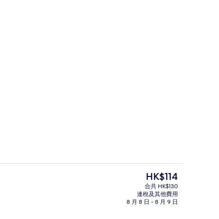
免費 Wi-Fi
升降機
現
HK$114
價
合共 HK$130
HK$114
連稅及其他費用
走廊
8 月 8 日 - 8 月 9 日