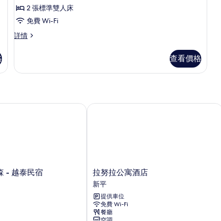
家
2 張標準雙人床
庭
免費 Wi-Fi
四
家
詳情
人
庭
房,
四
格
查看價格
人
城
房,
市
城
市
景
景
的
詳
- 越泰民宿
拉努拉公寓酒店
情
相
片
拉
 - 越泰民宿
拉努拉公寓酒店
努
新平
拉
提供車位
公
免費 Wi-Fi
寓
餐廳
酒
空調