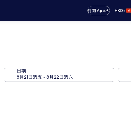
•
打開 App
HKD
日期