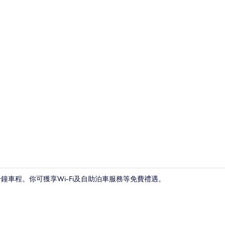
標準雙人房 | 
5 分鐘車程。你可獲享Wi-Fi及自助泊車服務等免費禮遇。
接待處