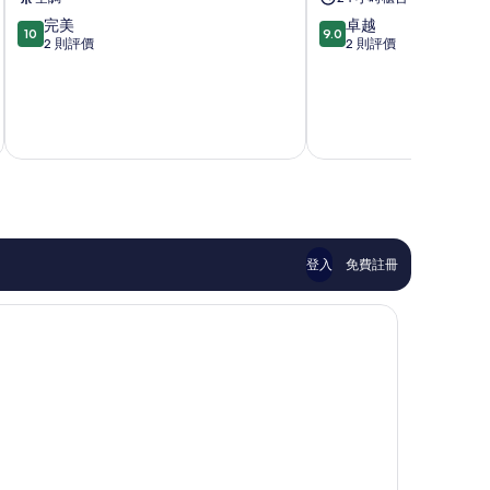
區
戈
10.0
9.0
完美
卓越
瓦
10
9.0
分
分
2 則評價
2 則評價
普
(滿
(滿
分
分
為
為
10
10
8 
分)，
分)，
完
卓
美，
越，
2
2
則
則
評
評
價
價
登入
免費註冊
篇
篇
評
評
價
價