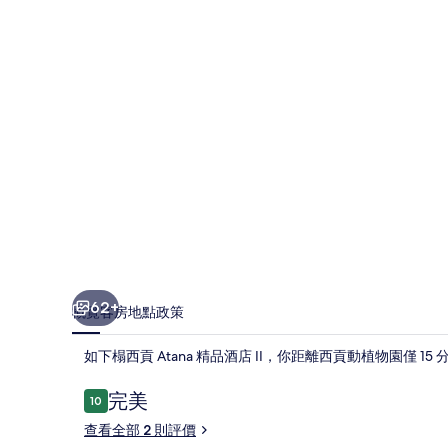
酒
店
II
相
片
集
62+
概覽
客房
地點
政策
如下榻西貢 Atana 精品酒店 II，你距離西貢動植物園僅 1
評
完美
10
10 分，滿分 10 分，
價
查看全部 2 則評價