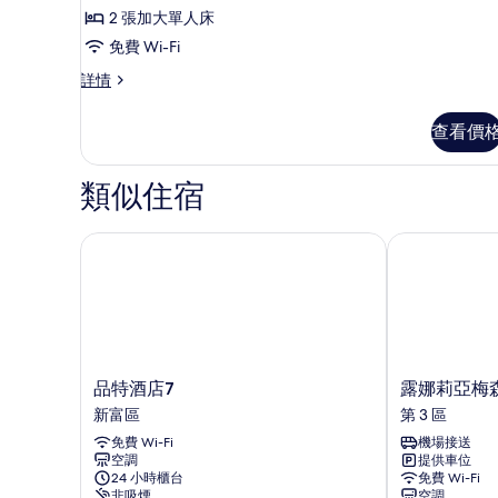
商
2 張加大單人床
務
免費 Wi-Fi
雙
商
詳情
人
務
或
雙
查看價
人
雙
或
床
雙
類似住宿
床
房,
房,
1
1
品特酒店7
露娜莉亞梅森 
間
間
臥
臥
室,
室,
城
市
城
景
市
詳
品
露
品特酒店7
露娜莉亞梅森
情
景
特
娜
新富區
第 3 區
酒
莉
的
免費 Wi-Fi
機場接送
店
亞
相
空調
提供車位
7
梅
24 小時櫃台
免費 Wi-Fi
新
森
片
非吸煙
空調