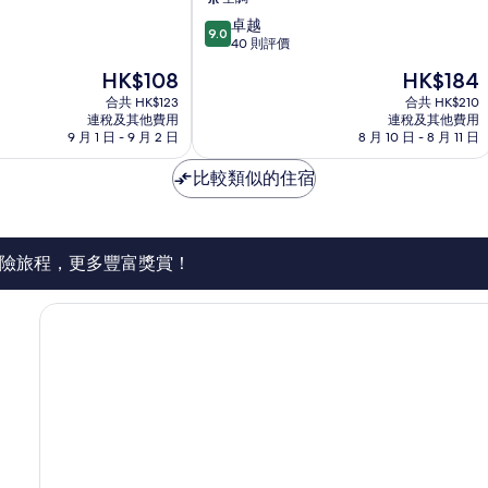
店
9.0
卓越
新
9.0
分
40 則評價
平
(滿
現
現
HK$108
HK$184
分
售
售
為
合共 HK$123
合共 HK$210
HK$108
HK$184
連稅及其他費用
連稅及其他費用
10
9 月 1 日 - 9 月 2 日
8 月 10 日 - 8 月 11 日
分)，
卓
比較類似的住宿
越，
40
則
評
價
險旅程，更多豐富獎賞！
篇
評
價