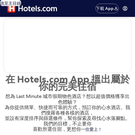
跳至主目錄
下載 App
editorial
在 Hotels.com App 搵出屬於
你的完美住宿
想為 Last Minute 城市假期物色酒店？想以超值價格獲享出
色體驗？
為你提供簡單、快捷而可靠的方式，預訂你的心水酒店。我
們搜羅各種各樣的酒店，
並設有深度排序與篩選條件，幫你探索及尋找心水落腳點。
我們的目標，不止要你
喜歡所選住宿，更想你
一住愛上！