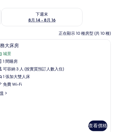
查看下週末 8月 14 - 8月 16的可訂空房
下週末
8月 14 - 8月 16
正在顯示 10 種房型 (共 10 種)
工作空間、遮光窗簾/窗簾
羽絨被、書桌、手提電腦工作空間、遮光窗簾/
載
14
務大床房
入
城景
所
1 間睡房
有
可容納 3 人 (按實質預訂人數入住)
商
1 張加大雙人床
務
免費 Wi-Fi
大
情
床
房
的
相
查看價格
片