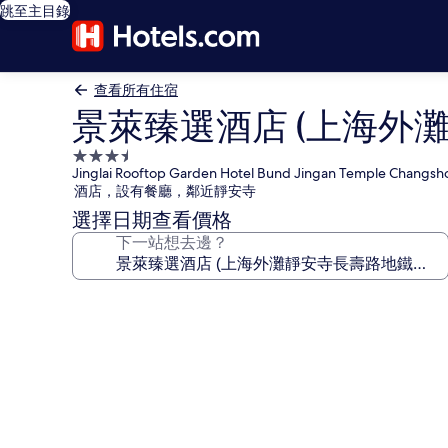
跳至主目錄
查看所有住宿
景萊臻選酒店 (上海外
3.5
Jinglai Rooftop Garden Hotel Bund Jingan Temple Changs
星
酒店，設有餐廳，鄰近靜安寺
級
選擇日期查看價格
住
下一站想去邊？
宿
景
萊
臻
選
酒