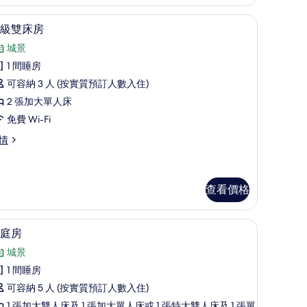
工作空間、遮光窗簾/窗簾
高級雙床房 | 羽絨被、書桌、手提電腦工作空
載
12
級雙床房
入
城景
所
1 間睡房
有
可容納 3 人 (按實質預訂人數入住)
高
2 張加大單人床
級
免費 Wi-Fi
雙
情
床
房
的
查看價格
相
片
工作空間、遮光窗簾/窗簾
家庭房 | 羽絨被、書桌、手提電腦工作空間、
載
15
庭房
入
城景
所
1 間睡房
有
可容納 5 人 (按實質預訂人數入住)
家
1 張加大雙人床及 1 張加大單人床或 1 張特大雙人床及 1 張單