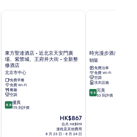
東方聖達酒店 - 近北京天安門廣場、紫禁城、王府井大街 - 全
時光漫步酒店 (北京勁松
東
時
東方聖達酒店 - 近北京天安門廣
時光漫步酒店 (北京勁
方
光
場、紫禁城、王府井大街 - 全新整
朝陽
聖
漫
修酒店
免費泊車
達
步
北京市中心
免費 Wi-Fi
酒
酒
空調
店
店
免費早餐
洗衣設施
-
免費 Wi-Fi
(北
9.4
餐廳
完美
近
京
9.4
空調
分
53 則評價
北
勁
(滿
京
松
8.8
優異
8.8
分
天
店)
分
175 則評價
為
安
朝
(滿
現
HK$867
10
門
陽
分
售
分)，
廣
為
合共 HK$919
HK$867
完
場、
連稅及其他費用
10
美，
8 月 23 日 - 8 月 24 日
9
紫
分)，