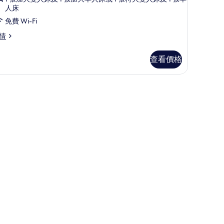
庭
人床
房
免費 Wi-Fi
的
情
相
片
查看價格