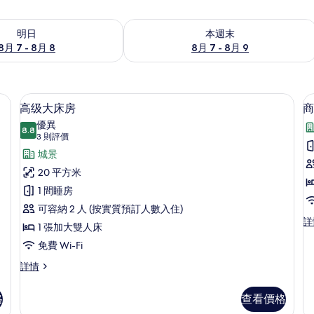
7 - 8月 8的可訂空房
查看本週末 8月 7 - 8月 9的可訂空房
明日
本週末
8月 7 - 8月 8
8月 7 - 8月 9
手提電腦工作空間、遮光窗簾/窗簾
高级大床房 | 羽絨被、書桌、手提電腦
載
8
高级大床房
商
入
優異
8.8
8.8 分，滿分 10 分
所
(3
3 則評價
則
有
城景
評
高
20 平方米
價)
级
1 間睡房
大
可容納 2 人 (按實質預訂人數入住)
商
詳
床
1 張加大雙人床
務
房
免費 Wi-Fi
大
床
的
高
詳情
房
级
相
詳
大
情
格
查看價格
片
床