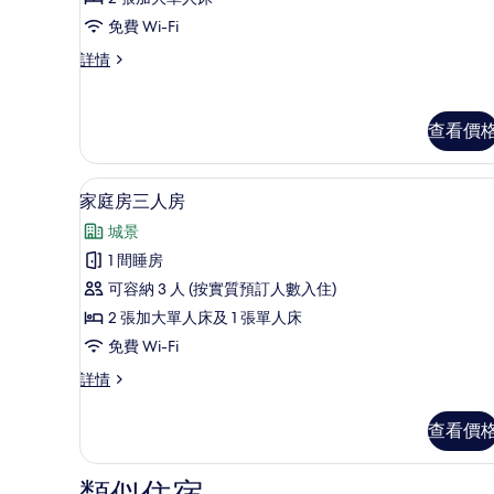
務
免費 Wi-Fi
雙
商
詳情
床
務
房
雙
床
的
查看價
房
相
詳
情
片
家庭房三人房 | 羽絨被、書桌
載
8
家庭房三人房
入
城景
所
1 間睡房
有
可容納 3 人 (按實質預訂人數入住)
家
2 張加大單人床及 1 張單人床
庭
免費 Wi-Fi
房
家
詳情
三
庭
人
房
查看價
三
房
人
的
房