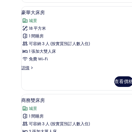
房
詳
羽絨被、書桌、手提電腦工作空
載
12
情
豪華大床房
入
城景
所
18 平方米
有
1 間睡房
豪
可容納 3 人 (按實質預訂人數入住)
華
1 張加大雙人床
大
免費 Wi-Fi
床
豪
詳情
房
華
的
大
查看價
床
相
房
片
詳
羽絨被、書桌、手提電腦工作空
載
11
情
商務雙床房
入
城景
所
1 間睡房
有
可容納 3 人 (按實質預訂人數入住)
商
2 張加大單人床