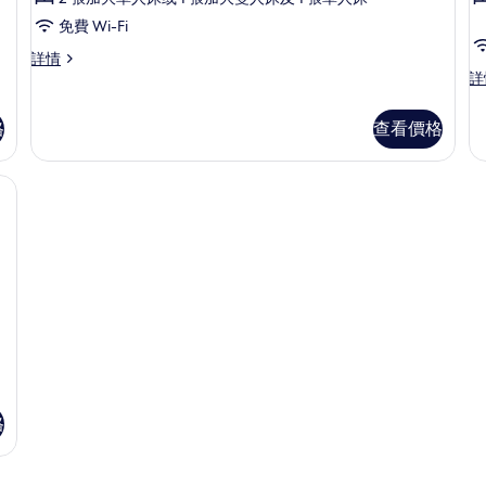
華
免費 Wi-Fi
雙
豪
詳情
床
華
家
詳
房
雙
庭
床
房
的
格
查看價格
房
詳
相
詳
情
情
片
、手提電腦工作空間、遮光窗簾/窗簾
格