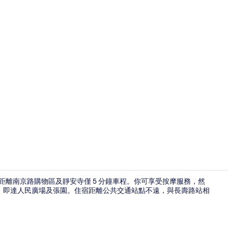
露台/庭院
距離南京路購物區及靜安寺僅 5 分鐘車程。你可享受按摩服務，然
程，即達人民廣場及張園。住宿距離公共交通站點不遠，與長壽路站相
接待處