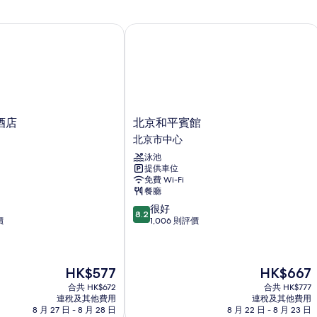
店
北京和平賓館
北
酒店
北京和平賓館
京
北京市中心
和
泳池
平
提供車位
賓
免費 Wi-Fi
館
餐廳
北
8.2
很好
京
8.2
分
價
1,006 則評價
市
(滿
中
分
心
為
現
現
HK$577
HK$667
10
售
售
分)，
合共 HK$672
合共 HK$777
HK$577
HK$667
很
連稅及其他費用
連稅及其他費用
好，
8 月 27 日 - 8 月 28 日
8 月 22 日 - 8 月 23 日