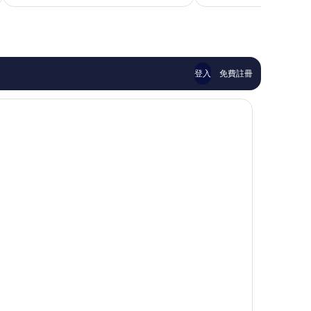
53
禁
優
則
城、
異，
評
王
175
價
府
則
篇
井
評
評
大
價
登入
免費註冊
價
街
篇
-
評
全
價
新
整
修
酒
店
北
京
市
中
心