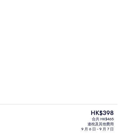
住宿城景
現
HK$398
價
合共 HK$465
HK$398
連稅及其他費用
豪華雙床房 | 羽絨被、書桌、手提電
9 月 6 日 - 9 月 7 日