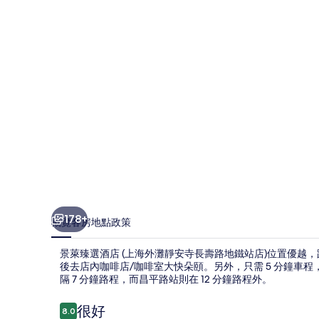
店
(上
海
外
灘
靜
安
寺
長
壽
178+
概覽
客房
地點
政策
路
景萊臻選酒店 (上海外灘靜安寺長壽路地鐵站店)位置優越，
地
後去店內咖啡店/咖啡室大快朵頤。另外，只需 5 分鐘車
隔 7 分鐘路程，而昌平路站則在 12 分鐘路程外。
鐵
站
評
很好
8.0
8.0 分，滿分 10 分，