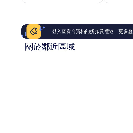
1,000
1,002
心
則
則
評
評
價
價
篇
篇
評
評
登入查看合資格的折扣及禮遇，更多歷
價
價
關於鄰近區域