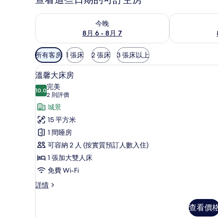
查看今晚 8月 6 - 8月 7的可訂空房
查看明日 8月 
今晚
8月 6 - 8月 7
可
所有客房
1 張床
2 張床
3 張床以上
用
溫馨大床房 | 羽絨被、書桌、
載
嘅
9
溫馨大床房
入
客
完美
10.0
房
10.0 分，滿分 10 分
所
(2
2 則評價
篩
則
有
城景
選
評
溫
15 平方米
條
價)
馨
1 間睡房
件
大
可容納 2 人 (按實質預訂人數入住)
床
1 張加大雙人床
房
免費 Wi-Fi
的
溫
詳情
馨
相
大
查看價
片
床