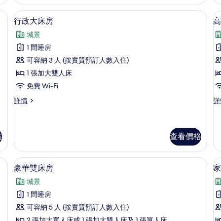
房
詳
間、遮光窗簾/窗簾
行政大床房 | 羽絨被、書桌、手提電腦
載
13
情
行政大床房
高
入
城景
所
1 間睡房
有
可容納 3 人 (按實質預訂人數入住)
行
1 張加大雙人床
政
免費 Wi-Fi
大
行
高
詳情
詳
床
政
級
房
大
雙
床
床
的
房
房
格
查看價格
相
詳
詳
情
情
片
間、遮光窗簾/窗簾
豪華雙床房 | 羽絨被、書桌、手提電腦
載
13
豪華雙床房
家
入
城景
所
1 間睡房
有
可容納 5 人 (按實質預訂人數入住)
豪
2 張加大單人床或 1 張加大雙人床及 1 張單人床