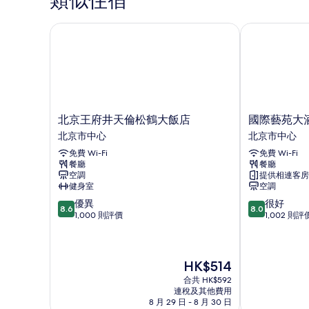
類似住宿
詳
相
情
片
北京王府井天倫松鶴大飯店
國際藝苑大酒
北
國
北京王府井天倫松鶴大飯店
國際藝苑大
京
際
北京市中心
北京市中心
王
藝
免費 Wi-Fi
免費 Wi-Fi
府
苑
餐廳
餐廳
井
大
空調
提供相連客房
天
酒
健身室
空調
倫
店
8.6
8.0
優異
很好
松
北
8.6
8.0
分
分
1,000 則評價
1,002 則評
鶴
京
(滿
(滿
大
市
分
分
飯
中
為
為
店
心
現
HK$514
10
10
北
售
分)，
分)，
京
合共 HK$592
HK$514
優
很
市
連稅及其他費用
異，
好，
8 月 29 日 - 8 月 30 日
中