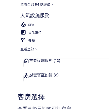
價
店)
查看全部 84 則評價
相
人氣設施服務
片
住宿城景
SPA
集
提供車位
餐廳
查看全部
主要設施服務
(12)
感覺賓至如歸
(6)
客房選擇
查看這些日期的可訂空房