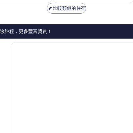
1,006
則
比較類似的住宿
評
價
篇
評
險旅程，更多豐富獎賞！
價