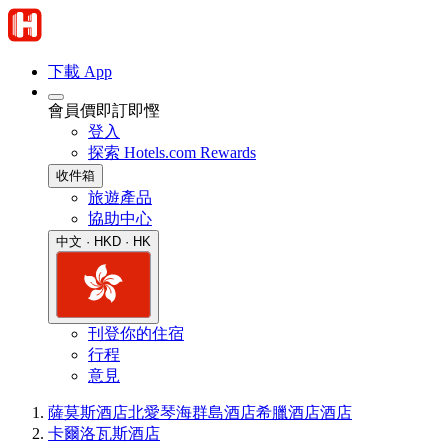
下載 App
會員價即訂即慳
登入
探索 Hotels.com Rewards
收件箱
旅遊產品
協助中心
中文 · HKD · HK
刊登你的住宿
行程
意見
薩莫斯酒店
北愛琴海群島酒店
希臘酒店
酒店
卡爾洛瓦斯酒店