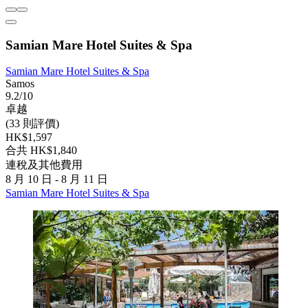
Samian Mare Hotel Suites & Spa
Samian Mare Hotel Suites & Spa
Samos
9.2/10
卓越
(33 則評價)
HK$1,597
合共 HK$1,840
連稅及其他費用
8 月 10 日 - 8 月 11 日
Samian Mare Hotel Suites & Spa